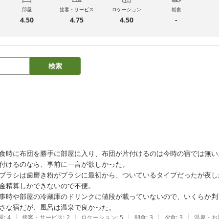
部屋
接客・サービス
ロケーション
朝食
4.50
4.75
4.50
-
検索
食時に布団を勝手に部屋に入り、布団が片付けるのは今時の宿では無い。
付けるのなら、事前に一言が欲しかった。

ブラシは歯磨き粉がブラシに最初から、ついているタイプだったが夜し
金精算しかできないので不便。

事時や部屋の冷蔵庫のドリンクに値段が載っていないので、いくらか判ら
さな宿だが、風呂は温泉で良かった。
|
|
|
|
|
屋
:
4
接客・サービス
:
2
ロケーション
:
5
朝食
:
3
夕食
:
3
温泉・お