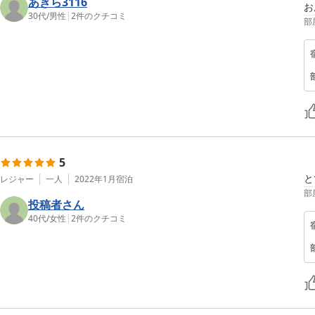
あきら3116
お
30代
/
男性
|
2
件のクチコミ
部
5
と
レジャー
一人
2022年1月
宿泊
部
投稿者さん
40代
/
女性
|
2
件のクチコミ