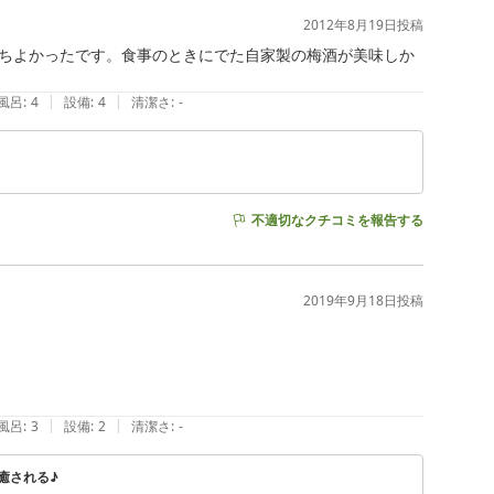
2012年8月19日
投稿
ちよかったです。食事のときにでた自家製の梅酒が美味しか
|
|
風呂
:
4
設備
:
4
清潔さ
:
-
不適切なクチコミを報告する
2019年9月18日
投稿
|
|
風呂
:
3
設備
:
2
清潔さ
:
-
癒される♪