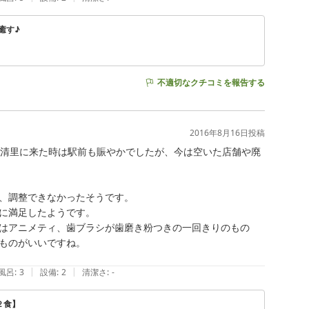
癒す♪
不適切なクチコミを報告する
2016年8月16日
投稿
に清里に来た時は駅前も賑やかでしたが、今は空いた店舗や廃
、調整できなかったそうです。

に満足したようです。

はアニメティ、歯ブラシが歯磨き粉つきの一回きりのもの
ものがいいですね。

|
|
風呂
:
3
設備
:
2
清潔さ
:
-
２食】