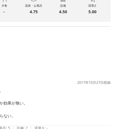
夕食
温泉・お風呂
設備
清潔さ
-
4.75
4.50
5.00
2017年10月27日
投稿


か効果が無い。

ない。

|
|
風呂
:
5
設備
:
2
清潔さ
:
-