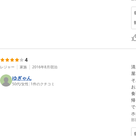
4
清
レジャー
家族
2016年8月
宿泊
屋
ゆぎゃん
そ
50代
/
女性
|
1
件のクチコミ
お
食
帰
で
ホ
部