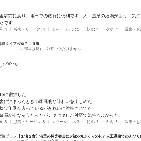
里駅前にあり、電車での旅行に便利です。人口温泉の浴場があり、気持
たです。
|
|
|
|
|
屋
:
4
接客・サービス
:
4
ロケーション
:
5
朝食
:
4
夕食
:
4
温泉・お
部屋タイプ
和室７．５畳
この部屋は現在ご利用いただけません
1
10
/15に宿泊した。

舎に泊まったときの家庭的な味わいを楽しめた。

物は年季が入っているがきれいに維持されてた。

業員が少なそうだったがテキパキした対応で気持ちよかった。
|
|
|
|
|
屋
:
3
接客・サービス
:
3
ロケーション
:
3
朝食
:
3
夕食
:
3
温泉・お
宿泊プラン
【１泊２食】清里の観光拠点に♪旬のおふくろの味と人工温泉でのんびり