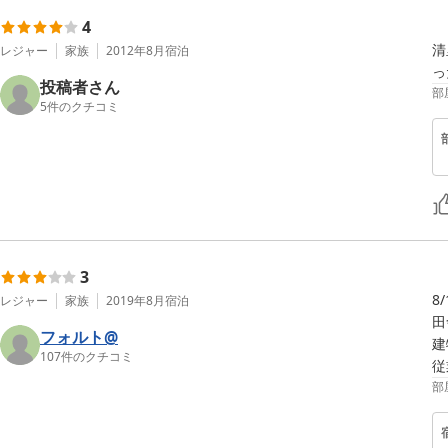
4
清
レジャー
家族
2012年8月
宿泊
っ
投稿者さん
部
5
件のクチコミ
3
8
レジャー
家族
2019年8月
宿泊
田
フォルト@
建
107
件のクチコミ
従
部