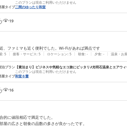
このプランは現在ご利用いただけません
部屋タイプ
二間のゆったり和室
19
近、ファミマも近く便利でした。Wi-Fiがあれば満点です
|
|
|
|
|
屋
:
5
接客・サービス
:
5
ロケーション
:
5
朝食
:
-
夕食
:
-
温泉・お
宿泊プラン
【素泊まり】ビジネスや気軽なエコ旅にピッタリ♪光明石温泉とエアウィ
このプランは現在ご利用いただけません
部屋タイプ
和室６畳
16
合的に値段相応で満足でした。

部屋の広さと朝食の品数の多さが良かったです。
