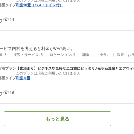
このプランは現在ご利用いただけません
部屋タイプ
和室10畳（バス・トイレ付）
11
ービス内容を考えると料金がやや高い。
|
|
|
|
|
屋
:
3
接客・サービス
:
3
ロケーション
:
5
朝食
:
-
夕食
:
-
温泉・お
宿泊プラン
【素泊まり】ビジネスや気軽なエコ旅にピッタリ♪光明石温泉とエアウィ
このプランは現在ご利用いただけません
部屋タイプ
和室６畳
16
もっと見る