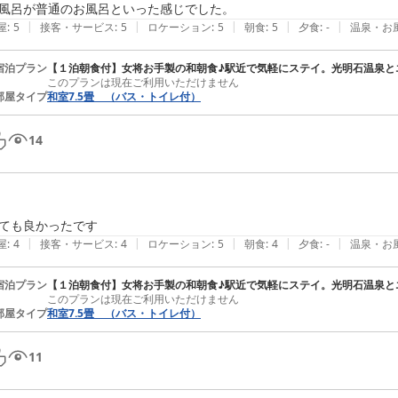
風呂が普通のお風呂といった感じでした。
|
|
|
|
|
屋
:
5
接客・サービス
:
5
ロケーション
:
5
朝食
:
5
夕食
:
-
温泉・お
宿泊プラン
【１泊朝食付】女将お手製の和朝食♪駅近で気軽にステイ。光明石温泉と
このプランは現在ご利用いただけません
部屋タイプ
和室7.5畳 （バス・トイレ付）
14
ても良かったです
|
|
|
|
|
屋
:
4
接客・サービス
:
4
ロケーション
:
5
朝食
:
4
夕食
:
-
温泉・お
宿泊プラン
【１泊朝食付】女将お手製の和朝食♪駅近で気軽にステイ。光明石温泉と
このプランは現在ご利用いただけません
部屋タイプ
和室7.5畳 （バス・トイレ付）
11