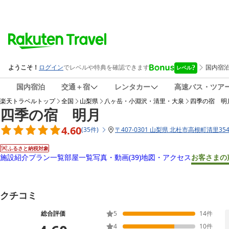
国内宿泊
交通＋宿
レンタカー
高速バス・ツア
楽天トラベルトップ
全国
山梨県
八ヶ岳・小淵沢・清里・大泉
四季の宿 明
四季の宿 明月
4.60
(
35
件
)
〒
407-0301 山梨県 北杜市高根町清里354
ふるさと納税対象
施設紹介
プラン一覧
部屋一覧
写真・動画
(39)
地図・アクセス
お客さまの
クチコミ
総合評価
5
14
件
4
10
件