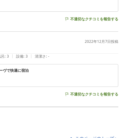
不適切なクチコミを報告する
2022年12月7日
投稿
|
|
風呂
:
3
設備
:
3
清潔さ
:
-
ーヴで快適に宿泊
不適切なクチコミを報告する