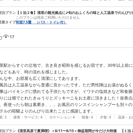
宿泊プラン
【１泊２食】清里の観光拠点に♪旬のおふくろの味と人工温泉でのんびり
このプランは現在ご利用いただけません
部屋タイプ
和室7.5畳 （バス・トイレ付）
17
里駅からすぐの立地で、古き良き昭和を感じるお宿です。30年以上前
などもあり、時の流れを感じました。

んな中、お部屋も広く清潔にしてあります。

風呂は人工温泉ながら普通に良かったです。ただ男性陣はお湯がぬるく
事はバイキングに慣れてる子供たちですが、イワナの塩焼きなど和食膳
りには畑でとれたきゅうりとズッキーニをお土産に頂きました！改善点
、夜使ったら朝は素磨き、、。お風呂のリンスインシャンプーも別々の
テルの喧騒よりのんびり出来たことに感謝します。
|
|
|
|
|
屋
:
3
接客・サービス
:
4
ロケーション
:
4
朝食
:
4
夕食
:
4
温泉・お
宿泊プラン
《清里高原で夏満喫》＜8/11〜8/15＞御盆期間が今だけ大特価 【１泊