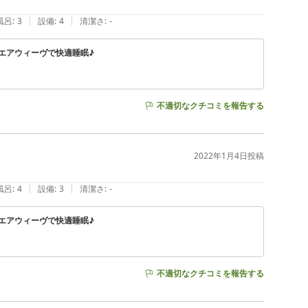
|
|
風呂
:
3
設備
:
4
清潔さ
:
-
エアウィーヴで快適睡眠♪
不適切なクチコミを報告する
2022年1月4日
投稿
|
|
風呂
:
4
設備
:
3
清潔さ
:
-
エアウィーヴで快適睡眠♪
不適切なクチコミを報告する