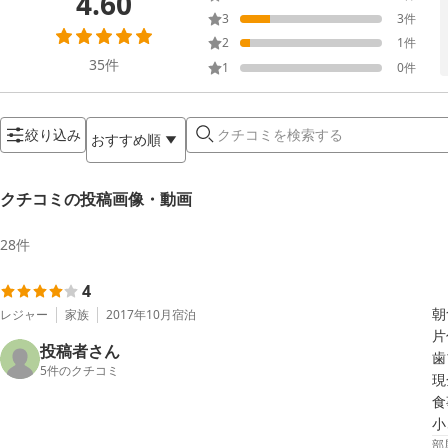
4.60
3
3
件
2
1
件
35
件
1
0
件
絞り込み
おすすめ順
クチコミの投稿画像・動画
28
件
4
朝
レジャー
家族
2017年10月
宿泊
片
投稿者さん
歯
5
件のクチコミ
現
食
小
部