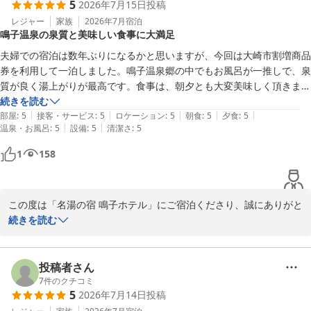
5
2026年7月15日
投稿
海外スタッフの対応につきましては、よりスムーズなご案内ができ
るよう教育体制の改善に努めてまいります。

レジャー
家族
2026年7月
宿泊
鳴子温泉の泉質と美味しい食事に大満足
喫煙所の対策につきましては、お客様のプライバシーに配慮した環
境となるよう、露天風呂の虫取り網につきましても今後検討いたし
夫婦での宿泊は数年ぶりになるかと思いますが、今回は大崎市割増商品
ます。

券を利用して一泊しました。鳴子温泉郷の中でもお風呂が一推しで、泉
大変貴重なご意見を頂戴し、御礼申し上げます。

質が良く湯上がりが最高です。食事は、朝夕とも大変美味しく頂きまし
至らぬ点も多々ございましたが、総合的に満足との評価をいただき
た。特に、朝食のあんこ餅が美味しかったです。夕食は美味しさのあま
続きを読む
恐縮です。

|
|
|
|
|
り食べ過ぎました。

部屋
:
5
接客・サービス
:
5
ロケーション
:
5
朝食
:
5
夕食
:
5
再びご縁を受け賜りますよう、心よりお待ちしております。
|
|
温泉・お風呂
:
5
設備
:
5
清潔さ
:
5
また、機会があれば利用させていただきます。
鳴子温泉 名湯の宿 鳴子ホテル
1
158
2026-07-21
この度は「名湯の宿 鳴子ホテル」にご宿泊くださり、誠にありがと
うございます。

続きを読む
当館自慢の泉質や、朝夕のお食事にご満足いただけたご様子を伺
い、大変嬉しく存じます。

特にご朝食の大女将伝統の味「あんこ餅」やご夕食のお料理につき
投稿者さん
ましてもお褒めの言葉をいただき、大きな励みとなります。

7
件のクチコミ
5
2026年7月14日
投稿
また機会がございましたら、温泉でお寛ぎになりに是非お運びくだ