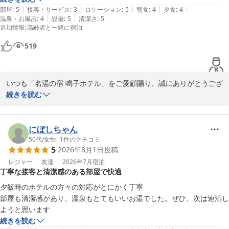
またご縁を受け賜わりましたら、温泉やお料理をご満喫になりに、
|
|
|
|
|
部屋
:
5
接客・サービス
:
3
ロケーション
:
5
朝食
:
4
夕食
:
4
ぜひお運びくだいさいませ。

|
|
温泉・お風呂
:
4
設備
:
5
清潔さ
:
5
追加情報
:
高齢者と一緒に宿泊
スタッフ一同、心よりお待ちしております。
鳴子温泉 名湯の宿 鳴子ホテル
519
2026-05-27
いつも「名湯の宿 鳴子ホテル」をご愛顧賜り、誠にありがとうござ
います。

続きを読む
「みちのくバイキング」をお楽しみくださる事ができ嬉しく存じま
す。

にぼしちゃん
お部屋から心洗われる鳴子の山々もご覧いただけ光栄です。

50代
/
女性
|
1
件のクチコミ
5
2026年8月1日
投稿
日常を忘れ、ごゆっくりとお寛ぎいただけたなら幸いです。

レジャー
友達
2026年7月
宿泊
丁寧な接客と清潔感のある部屋で快適
エレベーターにおきましては、ご不快な思いをさせてしまい大変申
し訳ございません。

夕飯時のホテルの方々の対応がとにかく丁寧

現状を確認し、改善していけるよう努めてまいります。

部屋も清潔感があり、温泉もとてもいいお湯でした。ぜひ、次は連泊し
貴重なご意見を頂戴し、感謝申し上げます。

ようと思います
続きを読む