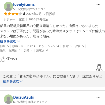
ラウンジでのドリンクサービスやライブキッチンでの「みちのくブ
lovelyitems
ッフェ」もお腹いっぱいお楽しみいただけたご様子を伺い、大変嬉
50代
/
女性
|
8
件のクチコミ
4
2026年7月17日
投稿
しく存じます。

お客様からの「絶対また宿泊します」というお言葉は、私共にとっ
レジャー
家族
2026年6月
宿泊
て何よりの励みとなります。

部屋の配慮貸切風呂の心配り素晴らしかった。有難うございました！

次回お越しの際も、ごゆっくりとお寛ぎいただけるよう、さらにサ
スタッフは丁寧だが、問題があった時海外スタッフはスムーズに解決出
ービスの向上に努めてまいります。

来ない場面があった。成長に期待。

またのご来館を、スタッフ一同心よりお待ちしております。
今まで宿泊した中で喫煙所はワースト1、2位です。見世物小屋です
続きを読む
|
|
|
|
|
か？恥ずかしかった。スモーク貼るなり配慮が必要かと。残念。

部屋
:
5
接客・サービス
:
4
ロケーション
:
4
朝食
:
3
夕食
:
5
鳴子温泉 名湯の宿 鳴子ホテル
|
|
温泉・お風呂
:
5
設備
:
4
清潔さ
:
4
食事は普通に美味しかった。

2026-07-21
露天風呂用に虫取り網を新しく！数多く！置いておけば客が勝手にやり
153
ます。ご一考下さい。

総合的には満足です。
この度は「名湯の宿 鳴子ホテル」にご宿泊くださり、誠にありがと
うございます。

続きを読む
お部屋や貸切風呂、そしてお食事に関しまして温かいお言葉を頂戴
し、心より感謝申し上げます。

一方で、外国人スタッフの対応や喫煙所の環境につきまして、ご不
DaizuAzuki
快な思いをさせてしまい大変申し訳ございません。

60代
/
男性
|
18
件のクチコミ