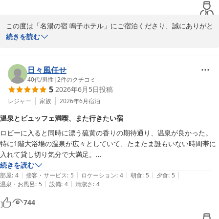
お食事に課題を残してしまったにもかかわらず、「鳴子に泊まる際
はまたお世話になりたい」との温かいお言葉を頂戴し、心より感謝
この度は「名湯の宿 鳴子ホテル」にご宿泊くださり、誠にありがと
申し上げます。

うございます。

続きを読む
次回お越しいただいた際には、お風呂だけでなくお食事でも「素晴
自慢の温泉やみちのくバイキング、ご満足いただけ、スタッフ一同
らしかった」と感動していただけるよう、改善に努めてまいりま
大変嬉しく思っております。

す。

当館では敷地内に3本の自家源泉を持ち、湯量豊富な硫黄泉をお楽
日々風任せ
この度は貴重なご意見をいただき、御礼申し上げます。

しみになれます。

40代
/
男性
|
2
件のクチコミ
再びご縁を受け賜わりますよう、心よりお待ちしております。
5
2026年6月5日
投稿
大浴場も湯口からは常に新鮮な湯が注がれておりますが、お風呂が
鳴子温泉 名湯の宿 鳴子ホテル
大きすぎて場所により温度にムラが出てしまうため循環装置を使い
レジャー
家族
2026年6月
宿泊
2026-05-27
浴槽内で湯を循環させ適温を保っております。

温泉とビュッフェ満喫、また行きたい宿
お食事につきましても、海鮮やずんだ餅、そして朝食の蟹クリーム
ロビーに入ると同時に漂う硫黄の香りの期待通り、温泉が良かった。

コロッケまでお褒めいただき、何よりでございます。

特に1階大浴場の温泉が広々としていて、たまたま誰もいない時間帯に
また、スタッフの対応につきましても温かいお言葉をいただき、心
入れて貸し切り気分で大満足。

より感謝申し上げます。

夕食ビュッフェは定番らしい鮎の塩焼きやパイ包み焼きの他に期間限定
続きを読む
お客様からのお声を励みに、今後もより快適な空間づくりに努めて
|
|
|
|
|
のミニ鰻重がおいしかった。

部屋
:
4
接客・サービス
:
5
ロケーション
:
4
朝食
:
5
夕食
:
5
まいります。

|
|
温泉・お風呂
:
5
設備
:
4
清潔さ
:
4
メニューを一通り食べる頃にはお腹いっぱいになるぐらいだったので、
ぜひまた、四季折々の鳴子の景色と温泉をお楽しみになりに、お運
好き嫌いが多くなければ不満は感じなさそう。

びくださいませ。

744
デザートは写真の通りで、ホテル名のプレートが乗ったミニケーキが写
スタッフ一同、お待ちしております。
真取るのにいい感じ。
