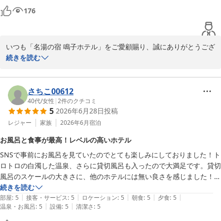
　ウェルカムドリンクも新設されて便利になりました　ラウンジにコー
またお会いできる日を、心よりお待ちしております。
176
ヒーが用意されているので朝食後にお部屋でゆっくりといただくことが
鳴子温泉 名湯の宿 鳴子ホテル
できます

2026-08-02
　こけしマニアの方に見ていただきたく館内のお写真載せます

いつも「名湯の宿 鳴子ホテル」をご愛顧賜り、誠にありがとうござ
　チェックイン後　セルフでロビーに用意されております歯ブラシとカ
います。

続きを読む
素敵なお写真とともに温かいご感想をお寄せいただき、重ねて御礼
申し上げます。

当ホテルのバイキング料理や温泉をいつも楽しみにしてくださって
さちこ00612
いるとのこと、大変嬉しく拝読しました。

40代
/
女性
|
2
件のクチコミ
5
2026年6月28日
投稿
7月25、26日は土用の丑の日に合わせ「鰻丼」をご提供いたしまし
た。

レジャー
家族
2026年6月
宿泊
8月までの期間限定メニュー「鰻の茶碗蒸し」、ご朝食のつきたて
お風呂と食事が最高！レベルの高いホテル
のあんこ餅やずんだデザートなど、宮城の味覚も心ゆくまでお楽し
SNSで事前にお風呂を見ていたのでとても楽しみにしておりました！ト
みくださり光栄です。

ロトロの白濁した温泉、さらに貸切風呂も入ったので大満足です。貸切
また、ラウンジでのドリンクサービスにつきましても、お喜びいた
風呂のスケールの大きさに、他のホテルには無い良さを感じました！夜
だき何よりです。

のブッフェのエビは焼きたてで最高！アルコールは飲み放題を付けたの
続きを読む
お部屋でドリンクをお楽しみになりながら、ごゆっくりとお寛ぎく
|
|
|
|
|
で美味しい食事をしながら日本酒ワイン梅酒などなどたくさん食べなが
部屋
:
5
接客・サービス
:
5
ロケーション
:
5
朝食
:
5
夕食
:
5
ださったなら幸いです。

|
|
温泉・お風呂
:
5
設備
:
5
清潔さ
:
5
ら飲めました。お風呂と食事のどちらも素晴らしいホテルでした。ホテ
またご縁を受け賜りましたら、温泉で癒されに是非お運びください
ル料理長監修のばっけ味噌も美味しかったのでお土産に購入し、お部屋
ませ。
