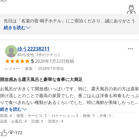
した。ロビーが近く食事会場・温泉から遠めの棟かと思いますが移動距
2026-07-13
離は短く気になりませんでした。

【食事】ピザやパスタ、パイシチューは正直あまり美味しくなかったで
先日は「名湯の宿 鳴子ホテル」にご宿泊くださり、誠にありがとう
す。山菜の時期だったので山菜小鉢が美味しかったです。天ぷらが間に
ございます。

続きを読む
合っておらず、かなり待ってやっと1品5個程揚がる感じでした。山菜
天ぷらを食べたかったのですが、他の方も何人も並んでたので全然食べ
温泉やお部屋におきましては、お喜びくださる事ができ光栄です。

られなかった…ライブキッチンなので人員を増やすべきかと思います…

当館の湯の特徴である、日によって色が変わるにごり湯を、存分に
ゆう22238211
お風呂は素晴らしく、お部屋も良かったので鳴子に泊まる際はまたお世
ご満喫していただけ大変嬉しく存じます。

40代
/
女性
|
7
件のクチコミ
話になりたいです。
5
2026年7月22日
投稿
お食事におきましては、残念な思いをさせてしまい、深くお詫び申
レジャー
家族
2026年7月
宿泊
し上げます。

開放感ある露天風呂と豪華な食事に大満足
ピザやパスタ、パイシチューのお味に関しまして、ご満足いただけ
お風呂が大きくて開放感いっぱいです。特に、露天風呂の岩の方は源泉
るクオリティでご提供できなかったことを真摯に受け止めておりま
掛け流しとのことで最高の泉質でした。夜ごはんは洋食も和食もたっぷ
す。

りで食べきれない種類があるくらいでした。特に海鮮が美味しかったの
また、天ぷらにおきましても、ライブキッチンの供給が追いつか
と、ずんだ餅が食べられたのが嬉しいです。朝食もまたおいしかったの
続きを読む
ず、多くのお客様をお待たせした上に十分にお召し上がりいただけ
|
|
|
|
|
ですが、とくに蟹クリームコロッケが美味しかったです。スタッフの皆
部屋
:
4
接客・サービス
:
5
ロケーション
:
5
朝食
:
5
夕食
:
5
ず、大変申し訳ございません。

|
|
温泉・お風呂
:
4
設備
:
4
清潔さ
:
4
さん、すれ違うたびにご挨拶してくださって、心地よく過ごせました。
混雑時でもスムーズに、出来立てのお料理をご提供できるよう、人
員配置の見直しやご提供方法の改善に取り組んでまいります。

172