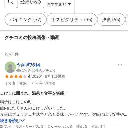
絞り込み
おすすめ順
バイキング
(
37
)
ホスピタリティ
(
35
)
夕食
(
55
)
クチコミの投稿画像・動画
2,181
件
うさぎ7614
40代
/
女性
|
5
件のクチコミ
4
2026年8月1日
投稿
その他
家族
2026年7月
宿泊
こけしに囲まれ、温泉と食事を堪能！
鳴子はこけしの町！

館内にたくさんのこけしがいました。

食事はブュッフェ方式でどれも美味しかったです。夕飯にはうな丼やう
なぎの茶碗蒸しがありました。

続きを読む
|
|
|
|
|
目の前で作っていただけるクリームブリュレやあんこ餅が美味しかった
部屋
:
4
接客・サービス
:
5
ロケーション
:
3
朝食
:
5
夕食
:
4