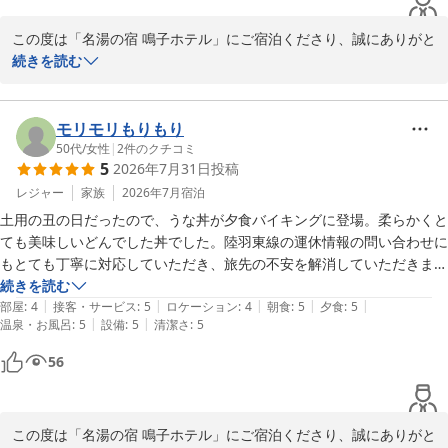
鳴子温泉 名湯の宿 鳴子ホテル
朝のビュッフェはクリームコロッケが絶品。

2026-07-22
この度は「名湯の宿 鳴子ホテル」にご宿泊くださり、誠にありがと
無料でソフトドリンクが飲めるラウンジが営業時間短めなのと、飲み物
うございます。

続きを読む
しか自販機が見つけられなかったのが個人的にはちょっと残念なポイン
トだったが、機会があればまた行きたい宿でした。
ロビーの温泉の香りから始まり、1階大浴場を広々と貸し切り気分
で満喫していただけたとのこと、何よりでございます。

モリモリもりもり
当館自慢の温泉で日頃の疲れを癒やしていただけましたなら幸いで
50代
/
女性
|
2
件のクチコミ
5
2026年7月31日
投稿
す。

レジャー
家族
2026年7月
宿泊
ビュッフェにつきましても、定番の「鮎の塩焼き」や「帆立のパイ
土用の丑の日だったので、うな丼が夕食バイキングに登場。柔らかくと
包み」に加え、期間限定のミニ鰻重、そして朝食のクリームコロッ
ても美味しいどんでした丼でした。陸羽東線の運休情報の問い合わせに
ケまでお気に召していただけて大変光栄です。

もとても丁寧に対応していただき、旅先の不安を解消していただきまし
鳴子ホテルのチョコレートプレート付きのミニケーキのお写真も、
た。ありがとうございます。また季節を変えて泊まりに行きます！
続きを読む
素敵に撮影していただきありがとうございます。

|
|
|
|
|
部屋
:
4
接客・サービス
:
5
ロケーション
:
4
朝食
:
5
夕食
:
5
お客様に「お腹いっぱいになるまで楽しめた」と言っていただける
|
|
温泉・お風呂
:
5
設備
:
5
清潔さ
:
5
ことが、一番の励みになります。

56
一方で、ラウンジの営業時間や自販機のラインナップに関しまし
て、ご不便をおかけし大変申し訳ございません。

お客様から頂いた貴重なご意見をもとに、より快適にお過ごしいた
この度は「名湯の宿 鳴子ホテル」にご宿泊くださり、誠にありがと