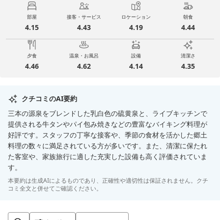
部屋
接客・サービス
ロケーション
朝食
4.15
4.43
4.19
4.44
夕食
温泉・お風呂
設備
清潔さ
4.46
4.62
4.14
4.35
クチコミのAI要約
三本の源泉をブレンドした乳白色の硫黄泉と、ライブキッチンで
提供される牛タンやパイ包み焼きなどの豊富なバイキング料理が
好評です。スタッフの丁寧な接客や、季節の食材を活かした郷土
料理の数々に満足されている方が多いです。また、清潔に保たれ
た客室や、家族旅行に適した充実した設備も高く評価されていま
す。
本要約は生成AIによるものであり、正確性や適切性は保証されません。クチ
コミ全文と併せてご確認ください。