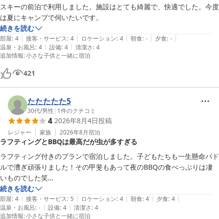
スキーの前泊で利用しました。施設はとても綺麗で、快適でした。今度
は夏にキャンプで伺いたいです。
続きを読む
|
|
|
|
|
部屋
:
4
接客・サービス
:
4
ロケーション
:
4
朝食
:
-
夕食
:
-
|
|
温泉・お風呂
:
4
設備
:
4
清潔さ
:
4
追加情報
:
小さな子供と一緒に宿泊
421
たたたたた5
30代
/
男性
|
1
件のクチコミ
4
2026年8月4日
投稿
レジャー
家族
2026年8月
宿泊
ラフティングとBBQは最高だが虫が多すぎる
ラフティング付きのプランで宿泊しました。子どもたちも一生懸命パド
ルで漕ぎ頑張りました！その甲斐もあって夜のBBQの食べっぷりは凄
いものでした笑

宿泊時は夏で日中は33℃で暑かったですが、夜は25℃と過ごしやすい
続きを読む
|
|
|
|
|
気温でした。唯一の欠点は虫が想定以上に多かった点です。本当に苦手
部屋
:
4
接客・サービス
:
5
ロケーション
:
4
朝食
:
4
夕食
:
4
|
|
温泉・お風呂
:
-
設備
:
4
清潔さ
:
4
な方はおすすめできません。虫よけスプレーは全然効果ありませんでし
追加情報
:
小さな子供と一緒に宿泊