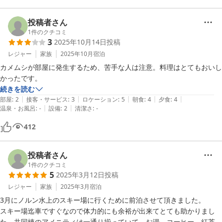
子供たちに少しでも自然を満喫させてあげればと企画しました。

自然いっぱい、虫いっぱいで子供たちは虫取りやBBQが思い出になっ
投稿者さん
たようです。

1
件のクチコミ
3
2025年10月14日
投稿
ホームページは少し分かりづらかったですが、私たちが泊まったコテー
レジャー
家族
2025年10月
宿泊
ジにはアメニティがしっかり装備してありました！ボディソープが空で
カメムシが部屋に発生するため、苦手な人は注意。料理はとてもおいし
したが、始めからないものと考えていたのでありがたかったです。エア
コンも完備です。快適過ぎました。

続きを読む
|
|
|
|
|
部屋
:
2
接客・サービス
:
3
ロケーション
:
5
朝食
:
4
夕食
:
4
食事もこれでもかというほど多く食べきれません。虫が多くアブやハチ
|
|
温泉・お風呂
:
-
設備
:
2
清潔さ
:
-
も飛んできますので、苦手な方は対策を！
412
投稿者さん
1
件のクチコミ
5
2025年3月12日
投稿
レジャー
家族
2025年3月
宿泊
3月にノルン水上のスキー場に行くために前泊させて頂きました。

スキー場迄車ですぐなので体力的にも余裕が出来てとても助かりまし
た。共同棟のアメニティは一通り揃っていて、お湯、コーヒー、紅茶の