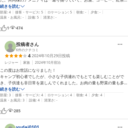
サービスが有り難かったです。

続きを読む
|
|
|
|
|
コンビニやスーパー、日帰り銭湯も車で10分以内だったので困る事が
部屋
:
4
接客・サービス
:
5
ロケーション
:
5
朝食
:
-
夕食
:
-
|
|
温泉・お風呂
:
-
設備
:
5
清潔さ
:
-
1
474
投稿者さん
6
件のクチコミ
4
2024年10月29日
投稿
レジャー
家族
2024年10月
宿泊
この度はお世話になりました！

キャンプ初心者でしたが、小さな子供連れでもとても楽しむことがで
き、子供達も非日常を楽しんでくれました。お肉の量も野菜の量も多く
満足でした！

続きを読む
|
|
|
|
|
お風呂は割引が利いて1番近場の温泉を車で15分くらいかけて行きまし
部屋
:
3
接客・サービス
:
4
ロケーション
:
4
朝食
:
4
夕食
:
4
|
|
温泉・お風呂
:
3
設備
:
4
清潔さ
:
-
た。古き良き温泉でした。

いい体験でした！

285
オーナーさんも親切にしてくださり感謝です。

ありがとうございました(^^)
yudai0101