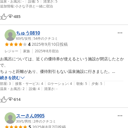
|
|
温泉・お風呂
:
-
設備
:
5
清潔さ
:
5
追加情報
:
小さな子供と一緒に宿泊
485
ちゅう0810
60代
/
女性
|
54
件のクチコミ
4
2025年9月10日
投稿
レジャー
家族
2025年8月
宿泊
お風呂については、近くの優待券が使えるという施設が閉店したとか
で、

ちょっと距離があり、優待割引もない温泉施設に行きました。

温泉施設自体は良かったです。

続きを読む
|
|
|
|
|
バンガローは狭いですが、寝るためだけの場所と思い、

部屋
:
3
接客・サービス
:
4
ロケーション
:
4
朝食
:
5
夕食
:
5
|
|
温泉・お風呂
:
2
設備
:
4
清潔さ
:
-
すぐそばのＢＢＱサイトでのんびりしていました。

エアコンがないとのことでしたが、確かに涼しいのですが、寝るときは
614
ちょっと厳しかったです。

食事は、とても満足できました。

シャワーだけでもあると嬉しいです。

スーさん0905
ＢＢＱのあと、シャワー浴びたいので。

30代
/
男性
|
2
件のクチコミ
5
2025年8月7日
投稿