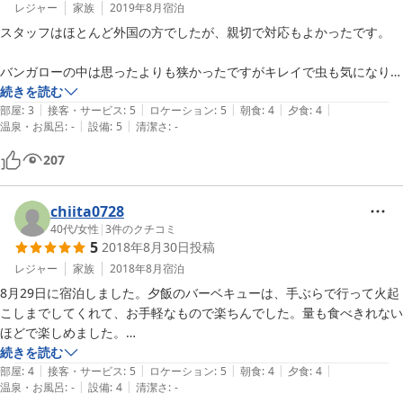
で不便なかったです。

レジャー
家族
2019年8月
宿泊
BBQの点火や消火もすべてやってくださり働き者な印象でした。

スタッフはほとんど外国の方でしたが、親切で対応もよかったです。

又利用したいと思います
バンガローの中は思ったよりも狭かったですがキレイで虫も気になりま
せんでした。

続きを読む
|
|
|
|
|
部屋
:
3
接客・サービス
:
5
ロケーション
:
5
朝食
:
4
夕食
:
4
|
|
温泉・お風呂
:
-
設備
:
5
清潔さ
:
-
共同トイレも比較的キレイで虫も止まっていましたが、生理用ナプキン
が置いてあったり心配りが有難かったです。

207
夕食のBBQもちょうどいい量でした。朝食がパンとサラダとヨーグル
ト、バナナでしたがおいしかったけど少し物足りなくて、持参したカッ
chiita0728
プヌードルも食べてちょうど良かったです。

40代
/
女性
|
3
件のクチコミ
5
2018年8月30日
投稿
レジャー
家族
2018年8月
宿泊
8月29日に宿泊しました。夕飯のバーベキューは、手ぶらで行って火起
こしまでしてくれて、お手軽なもので楽ちんでした。量も食べきれない
ほどで楽しめました。

30日の朝はキャニオニング体験。インストラクターさんが日本人では
続きを読む
|
|
|
|
|
ありませんが、細やかな気配りをして下さって安全に遊ぶことができ、
部屋
:
4
接客・サービス
:
5
ロケーション
:
5
朝食
:
4
夕食
:
4
|
|
温泉・お風呂
:
-
設備
:
4
清潔さ
:
-
川遊びを満喫しました。
