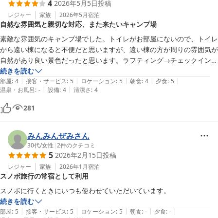
4
2026年5月5日
投稿
レジャー
家族
2026年5月
宿泊
自然な雰囲気と親切な対応、また来たいキャンプ場
素敵な雰囲気のキャンプ場でした。トイレがお部屋にないので、トイレ
から遠い棟になると不便だと思いますが、遠い棟の方が周りの雰囲気が
自然があり良い景色だったと思います。ラフティング→チェックイン→
日帰り温泉→お酒買い出し→BBQ（18時から出来るとのことでした）
続きを読む
|
|
|
|
|
消灯22時という事でしたが、この日は21時に停電になり真っ暗に。ち
部屋
:
4
接客・サービス
:
5
ロケーション
:
5
朝食
:
4
夕食
:
5
|
|
温泉・お風呂
:
-
設備
:
4
清潔さ
:
4
ょうど食べ終わっていましたし、アクティビティで程よく疲れてすぐ寝
てしまったので問題なかったです。

281
夕飯のBBQは食べ盛りの子いる場合は少ないと感じると思いますが、
普通に食べる大人3人には豪華でちょうど良かったです。朝ごはんのサ
ラダ、パンは真空パックに入ってました。でもとっても美味しかったで
みんみんぜみさん
す。パンはレンジで温めて食べました。皆さん親切でした。是非また行
30代
/
女性
|
2
件のクチコミ
5
2026年2月15日
投稿
きたいと思います。
レジャー
家族
2026年1月
宿泊
スノボ旅行の常宿として利用
続きを読む
|
|
|
|
|
部屋
:
5
接客・サービス
:
5
ロケーション
:
5
朝食
:
-
夕食
:
-