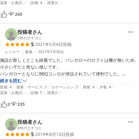
|
|
温泉・お風呂
:
-
設備
:
4
清潔さ
:
-
245
投稿者さん
5
件のクチコミ
5
2021年5月6日
投稿
レジャー
家族
2021年5月
宿泊
施設が新しくどこも綺麗でした。バンガローのロフトは柵が無いため、
小さい子だと危ない感じです。

バンガローとなりにBBQコンロが併設されていて便利でした。

全部で10棟しかない為、他の家族とすれちがう事もなく快適な空間で
続きを読む
|
|
|
|
|
した。

部屋
:
4
接客・サービス
:
5
ロケーション
:
5
朝食
:
4
夕食
:
4
|
|
温泉・お風呂
:
-
設備
:
5
清潔さ
:
-
パウダールームでは、お湯やコーヒー紅茶のセットが無料で使用できる
他、

2
235
歯ブラシやタオルのセットも完備されています。

トイレも綺麗でなんちゃってキャンパーにとってありがたい施設でし
た。

投稿者さん
口コミでスタッフが日本語が通じない。とありましたが、

8
件のクチコミ
5
2019年8月13日
投稿
アジア系(多分ベトナム?)のスタッフはとても親切丁寧で、日本語も上手