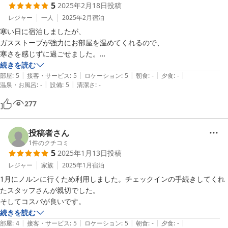
5
2025年2月18日
投稿
レジャー
一人
2025年2月
宿泊
寒い日に宿泊しましたが、

ガスストーブが強力にお部屋を温めてくれるので、

寒さを感じずに過ごせました。

全体的に満足しております。
続きを読む
|
|
|
|
|
部屋
:
5
接客・サービス
:
5
ロケーション
:
5
朝食
:
-
夕食
:
-
|
|
温泉・お風呂
:
-
設備
:
5
清潔さ
:
-
277
投稿者さん
1
件のクチコミ
5
2025年1月13日
投稿
レジャー
家族
2025年1月
宿泊
1月にノルンに行くため利用しました。チェックインの手続きしてくれ
たスタッフさんが親切でした。

そしてコスパが良いです。
続きを読む
|
|
|
|
|
部屋
:
4
接客・サービス
:
5
ロケーション
:
5
朝食
:
-
夕食
:
-