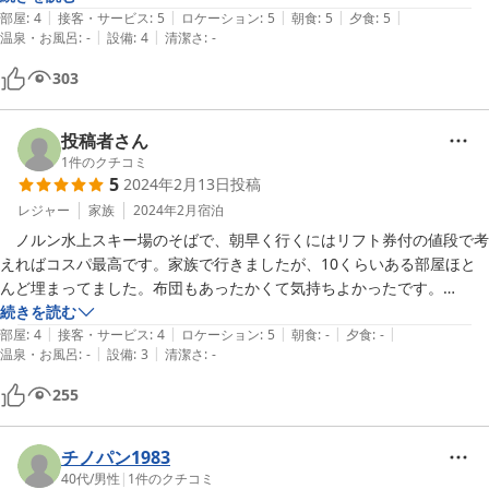
|
|
|
|
|
部屋
:
4
接客・サービス
:
5
ロケーション
:
5
朝食
:
5
夕食
:
5
|
|
電話やメールであれこれ注文してしまいましたが、誠実なご対応で、本
温泉・お風呂
:
-
設備
:
4
清潔さ
:
-
当に助かりました。

303
虫好きの息子には、カマキリ、トンボ、クサキリなどもたまらなくうれ
しかった様子！

投稿者さん
1
件のクチコミ
親の休憩の間は、捕虫網を持って走り回ってましたよ！

5
2024年2月13日
投稿
レジャー
家族
2024年2月
宿泊
迷惑な客や下品な客もまったくおらず快適。

　ノルン水上スキー場のそばで、朝早く行くにはリフト券付の値段で考
えればコスパ最高です。家族で行きましたが、10くらいある部屋ほと
滞在中、どれもこれもとっても素敵な旅になり、いい思い出ができ、感
んど埋まってました。布団もあったかくて気持ちよかったです。

謝しております。
　また利用したいですね。（奥さん次第ですが）
続きを読む
|
|
|
|
|
部屋
:
4
接客・サービス
:
4
ロケーション
:
5
朝食
:
-
夕食
:
-
|
|
温泉・お風呂
:
-
設備
:
3
清潔さ
:
-
255
チノパン1983
40代
/
男性
|
1
件のクチコミ