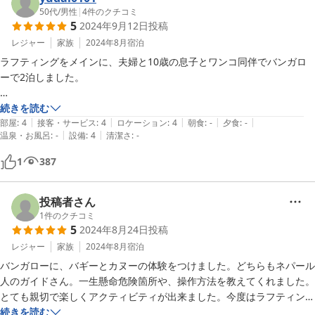
50代
/
男性
|
4
件のクチコミ
5
2024年9月12日
投稿
レジャー
家族
2024年8月
宿泊
ラフティングをメインに、夫婦と10歳の息子とワンコ同伴でバンガロ
ーで2泊しました。

まず立地がすばらしい！

続きを読む
|
|
|
|
|
利根川の上流なのに、こちらのキャンプ場は、険しい山道などがほぼゼ
部屋
:
4
接客・サービス
:
4
ロケーション
:
4
朝食
:
-
夕食
:
-
|
|
温泉・お風呂
:
-
設備
:
4
清潔さ
:
-
ロ。

1
387
都心は猛暑でも、こちら水上はエアコンなしでも窓の風だけで快適！

それでいて、みなかみ温泉の中心街へのアクセスも、車で楽々でした。

投稿者さん
1
件のクチコミ
5
2024年8月24日
投稿
ラフティングは、平日だったので、ワンコも載せてもらえました！

レジャー
家族
2024年8月
宿泊
ほぼ外国人コーチとはいえ、初心者にも安心のコーチングで、東南アジ
バンガローに、バギーとカヌーの体験をつけました。どちらもネパール
ア特有の朗らかさも感じられてよかった。

人のガイドさん。一生懸命危険箇所や、操作方法を教えてくれました。
とても親切で楽しくアクティビティが出来ました。今度はラフティング
また、BBQもスペアリブ付きで、めちゃめちゃ美味しかった！

続きを読む