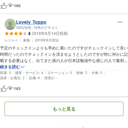
大人も子供も十分楽しめて追加料金もかからずに遊べたので良かったで
166
す。
Lovely_Toppo
30代
/
女性
|
16
件のクチコミ
4
2018年8月14日
投稿
レジャー
家族
2018年8月
宿泊
予定のチェックインよりも早めに着いたのですがチェックインして良い
時間だったのでチェックインを済ませようとしたのですが特に何かに記
載する必要はなく、出てきた係の人が日本語勉強中な感じの人で最初と
まどいました(^^;)

続きを読む
|
|
|
|
|
「敷地内に入浴施設は御座いませんが、近隣の１６箇所の施設と提携、
部屋
:
3
接客・サービス
:
4
ロケーション
:
5
朝食
:
5
夕食
:
5
|
|
温泉・お風呂
:
2
設備
:
4
清潔さ
:
-
チェックイン時に温泉割引券をお渡し致しております。」と記載してあ
りますが係の人に聞いたら日本語がわからないのか割引券はないと言わ
163
れ(^^;)

温泉から帰ってきたらもう一人係の人が増えていましたがやはり日本の
方ではなく、、、でも最初に会った係の人よりは日本語堪能な感じでし
もっと見る
た。

BBQはほんとに食べきれない量でした！ただ時期が悪かったのか宿泊
者がうちの家族しかおらず、BBQのテント内のライトに大量の虫がい