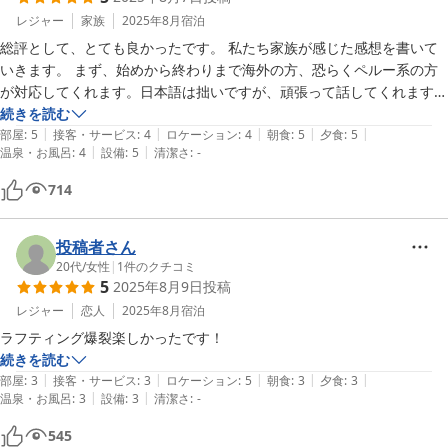
レジャー
家族
2025年8月
宿泊
総評として、とても良かったです。 私たち家族が感じた感想を書いて
いきます。 まず、始めから終わりまで海外の方、恐らくペルー系の方
が対応してくれます。日本語は拙いですが、頑張って話してくれます。 

続きを読む
|
|
|
|
|
◎ラフティング 待ち合わせ時間には20分程遅れてきました。不安でこ
部屋
:
5
接客・サービス
:
4
ロケーション
:
4
朝食
:
5
夕食
:
5
|
|
温泉・お風呂
:
4
設備
:
5
清潔さ
:
-
ちらから問い合わせしたところ他のお客様を移送するのに送れがでてい
るとのこと。

714
 現地到着から着替え、荷物を預けてバス移動するまでの時間が無さす
ぎて焦りました。すこし急かされながら、装備を手に持ちとりあバスに
投稿者さん
移動することに。

20代
/
女性
|
1
件のクチコミ
5
2025年8月9日
投稿
説明から体験、帰ってくるまでは最高です。片言ながらも、必死に盛り
レジャー
恋人
2025年8月
宿泊
上げようとしてくれている気持ちが伝わりました。

ラフティング爆裂楽しかったです！
続きを読む
スタッフさんが皆優しいです。このお店を選んでよかったと思えまし
|
|
|
|
|
部屋
:
3
接客・サービス
:
3
ロケーション
:
5
朝食
:
3
夕食
:
3
|
|
た。

温泉・お風呂
:
3
設備
:
3
清潔さ
:
-
545
◎キャンプ
