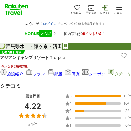
お気に入り
予約確認
ログイン
メニュー
群馬県
水上・猿ヶ京・沼田
アジアンキャンプリゾートＴａｐａ
ふるさと納税対象
施設紹介
プラン
部屋
写真
クーポン
クチコミ
クチコミ
総合評価
5
15
件
4.22
4
10
件
3
3
件
2
0
件
34
件
1
0
件