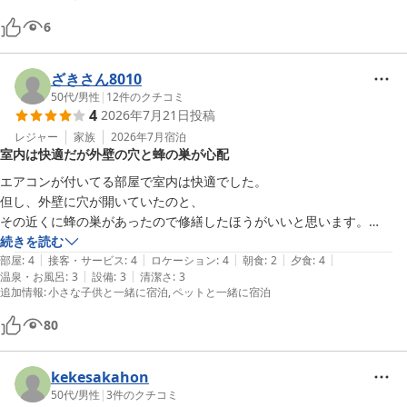
た。煙の出る蚊取り線香を四方八方に使えばもしかしたら効果があるか
もです。
6
ざきさん8010
50代
/
男性
|
12
件のクチコミ
4
2026年7月21日
投稿
レジャー
家族
2026年7月
宿泊
室内は快適だが外壁の穴と蜂の巣が心配
エアコンが付いてる部屋で室内は快適でした。

但し、外壁に穴が開いていたのと、

その近くに蜂の巣があったので修繕したほうがいいと思います。

セルフの割には値段も良心的。

続きを読む
|
|
|
|
|
出来れば各部屋にトイレを設置して欲しいかな…
部屋
:
4
接客・サービス
:
4
ロケーション
:
4
朝食
:
2
夕食
:
4
|
|
温泉・お風呂
:
3
設備
:
3
清潔さ
:
3
追加情報
:
小さな子供と一緒に宿泊
ペットと一緒に宿泊
80
kekesakahon
50代
/
男性
|
3
件のクチコミ