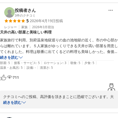
の励みにさせて頂きます。

今後ともお客様により満足して頂けるような施設づくりを目指し
投稿者さん
て、サービス向上に努めて参ります。

3
件のクチコミ
5
2026年4月19日
投稿
お客様のまたのご利用を心からお待ち申し上げます。

ゆとりろ別府　宗像
レジャー
家族
2026年3月
宿泊
天井の高い部屋と美味しい料理
別府温泉 和モダン湯宿 ゆとりろ別府
家族旅行で利用。別府温泉地獄巡りの血の池地獄の近く。市の中心部か
2026-04-25
らは離れています。５人家族がゆっくりできる天井が高い部屋を用意し
てくれました。料理は順番に出てくるどの料理も美味しかった。食後の
フリードリンクサービス(焼酎含む)も良い。お土産コーナーはあまりあ
続きを読む
|
|
|
|
|
りません。
部屋
:
5
接客・サービス
:
5
ロケーション
:
3
朝食
:
5
夕食
:
5
|
|
温泉・お風呂
:
5
設備
:
-
清潔さ
:
5
711
クチコミへのご投稿、高評価を頂きまことに恐縮でございます。大
変嬉しく思っております。

続きを読む
お風呂にもご満足頂けたようでありがとうございます。

おもてなしの心を大切にしお客さまのご期待に添えるサービスを提