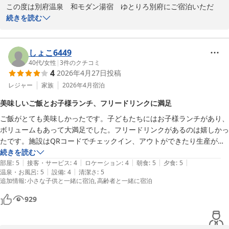
この度は別府温泉　和モダン湯宿　ゆとりろ別府にご宿泊いただ
き、誠にありがとうございます。

続きを読む
館内の設備やドリンクサービス、また貸切風呂にてごゆっくりお過
ごしいただけたとのこと、大変嬉しく存じます。

しょこ6449
しかしながら、お部屋の清掃の件、お客様に多大なるご不快な思い
40代
/
女性
|
3
件のクチコミ
4
2026年4月27日
投稿
をさせてしまいましたこと、深くお詫び申し上げます。本来であれ
ば、清潔で快適な空間をご提供すべきところ、当方の配慮が行き届
レジャー
家族
2026年4月
宿泊
いておりませんでした。

美味しいご飯とお子様ランチ、フリードリンクに満足
今回のご指摘を重く受け止め、客室清掃のチェック体制を改めて見
ご飯がとても美味しかったです。子どもたちにはお子様ランチがあり、
直し、再発防止に努めてまいります。清掃状況の改善について今後
ボリュームもあって大満足でした。フリードリンクがあるのは嬉しかっ
の参考にさせていただきます。

たです。施設はQRコードでチェックイン、アウトができたり生産がで
貴重なお時間を割いてのご投稿に心より感謝申し上げます。また機
きたりと、現代チックな施設でした。特に不便はありませんでした。

続きを読む
会がございましたら、次回は快適にお過ごしいただけるよう準備を
|
|
|
|
|
敷き布団は自分で押し入れから出して敷くスタイルでした。マットレス
部屋
:
5
接客・サービス
:
4
ロケーション
:
4
朝食
:
5
夕食
:
5
整えてお待ちしております。

|
|
温泉・お風呂
:
5
設備
:
4
清潔さ
:
5
が分厚くて寝心地よかったです。
ゆとりろ別府 スタッフ一同
追加情報
:
小さな子供と一緒に宿泊
高齢者と一緒に宿泊
別府温泉 和モダン湯宿 ゆとりろ別府
929
2026-07-24