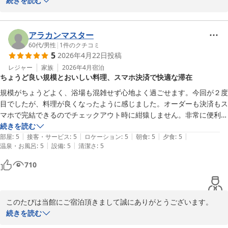
続きを読む
先日はご宿泊頂き誠にありがとうございます。また、この度はあり
がたい評価を賜り恐縮でございます。

これからもより良いサービスをご提供できますよう一同精進して参
アラカンマスター
ります。

60代
/
男性
|
1
件のクチコミ
5
2026年4月22日
投稿
皆様のまたのお帰りを心よりお待ち申し上げております。

レジャー
家族
2026年4月
宿泊
ちょうど良い規模とおいしい料理、スマホ決済で快適な滞在
ゆとりろ別府　宗像
規模がちょうどよく、浴場も混雑せず心地よく過ごせます。今回が２度
別府温泉 和モダン湯宿 ゆとりろ別府
目でしたが、料理が良くなったように感じました。オーダーも決済もス
2026-05-03
マホで完結できるのでチェックアウト時に紺猿しません。非常に便利で
す。また利用します。
続きを読む
|
|
|
|
|
部屋
:
5
接客・サービス
:
5
ロケーション
:
5
朝食
:
5
夕食
:
5
|
|
温泉・お風呂
:
5
設備
:
5
清潔さ
:
5
710
このたびは当館にご宿泊頂きまして誠にありがとうございます。

当館のスタッフへも高く評価して頂きありがとうございます。当日
続きを読む
対応をしました者たちにも伝えまして、日々のサービス維持、向上