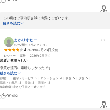
この度はご宿泊頂き誠に有難うございます。

今後もお客様を飽きさせないようなイベント、感動させるような接
続きを読む
遇を考えて参りたいと思います。。

また機会がございましたら、再度当館をご利用頂けましたら幸いで
ございます。

まかりすたー
従業員一同、お待ち申し上げております。

40代
/
男性
|
4
件のクチコミ
4
2026年2月23日
投稿
ゆとりろ別府　伊東
レジャー
家族
2026年2月
宿泊
別府温泉 和モダン湯宿 ゆとりろ別府
泉質が素晴らしい
2026-03-21
泉質が流石に素晴らしかったです
続きを読む
|
|
|
|
|
部屋
:
5
接客・サービス
:
5
ロケーション
:
4
朝食
:
5
夕食
:
5
|
|
温泉・お風呂
:
5
設備
:
5
清潔さ
:
5
追加情報
:
小さな子供と一緒に宿泊
492