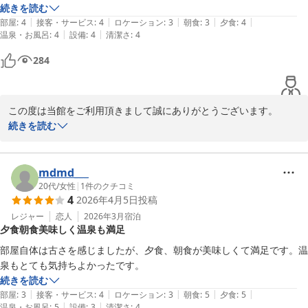
2026-04-10
続きを読む
|
|
|
|
|
部屋
:
4
接客・サービス
:
4
ロケーション
:
3
朝食
:
3
夕食
:
4
|
|
温泉・お風呂
:
4
設備
:
4
清潔さ
:
4
284
この度は当館をご利用頂きまして誠にありがとうございます。

また、その際のご感想をお寄せ頂き、心より感謝いたします。

続きを読む
頂戴しましたご意見をもとに、お客様がストレスなくゆったりとお
過ごし頂けます様、居心地の良い空間づくりに励んで参りたいと思
います。

mdmd___
今回頂戴しましたご意見をもとに、より良いサービスの向上を目指
20代
/
女性
|
1
件のクチコミ
4
2026年4月5日
投稿
し精進して参ります。

また機会がございましたらご検討して頂けると幸いでございます。

レジャー
恋人
2026年3月
宿泊
夕食朝食美味しく温泉も満足
ゆとりろ別府　宗像
部屋自体は古さを感じましたが、夕食、朝食が美味しくて満足です。温
別府温泉 和モダン湯宿 ゆとりろ別府
泉もとても気持ちよかったです。
2026-04-10
続きを読む
|
|
|
|
|
部屋
:
3
接客・サービス
:
4
ロケーション
:
3
朝食
:
5
夕食
:
5
|
|
温泉・お風呂
:
5
設備
:
3
清潔さ
:
4