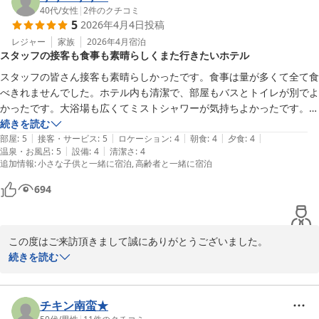
ンジングや洗顔料、化粧水、ボディソープ、シャンプーリンスありまし
を目指し精進して参ります。

40代
/
女性
|
2
件のクチコミ
た！ドライヤーもあり。←追加のタオルが置いてあればなお良いのに。
5
2026年4月4日
投稿
またのご来館を楽しみにお待ちしております。

シャワーの位置が高く使いづらい。夕食はテーブル席で隣との目隠しが
ゆとりろ別府　宗像
レジャー
家族
2026年4月
宿泊
欲しかった。フロアの方が近くに立っていて何度も目が合い食べにく
スタッフの接客も食事も素晴らしくまた行きたいホテル
別府温泉 和モダン湯宿 ゆとりろ別府
い。少なめとあったが普通の量。←カツオのサラダはちょっと生臭かっ
スタッフの皆さん接客も素晴らしかったです。食事は量が多くて全て食
た。クロメのおみそ汁もちょっとクセあり。名物のりゅうきゅうも1切
2026-04-18
べきれませんでした。ホテル内も清潔で、部屋もバスとトイレが別でよ
れが大きくて食べにくい。料理長のサービスの一品を頂いた。←こうい
かったです。大浴場も広くてミストシャワーが気持ちよかったです。夕
うのはテンション上がる！追加のアルコールやドリンクもす全てQRコ
食後に入りましたがちょうど他の方がいない時間帯でほぼ貸切でした。
続きを読む
ードで頼みます。その際テーブルNoを入れるスタイル。水、お茶はセ
|
|
|
|
|
また行きたいです。
部屋
:
5
接客・サービス
:
5
ロケーション
:
4
朝食
:
4
夕食
:
4
ルフ。朝食は7:30から半セルフ。アジの干物は焼き立てがテーブルに来
|
|
温泉・お風呂
:
5
設備
:
4
清潔さ
:
4
ます。←油が乗って美味しい。ご飯もおかわり自由。中年女性客がおか
追加情報
:
小さな子供と一緒に宿泊
高齢者と一緒に宿泊
わりの際、ジャーの中を一旦かき混ぜて注いでいたのでやめてほしい。
694
ラウンジにはフリードリンクがあり焼酎、ソフトドリンク、コーヒー、
黒豆麦茶など飲み放題。チェックアウトはスムーズに終わり、マツコ・
デラックスのオススメの手土産をサービスで頂いた。嬉しい！なかなか
良い宿でした。お金をかけない旅行ならここはとてもオススメです！！
この度はご来訪頂きまして誠にありがとうございました。

お風呂にもご満足頂けたようでありがとうございます。

続きを読む
当館のスタッフへも高く評価して頂きありがとうございます。当日
対応をしました者たちにも伝えまして、日々のサービス維持、向上
の励みにさせて頂きます。

チキン南蛮★