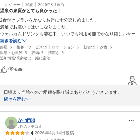
今後も皆様に非日常な空間をご満喫頂けます様に、清潔感にも細心
レジャー
家族
2026年3月
宿泊
温泉の泉質がとても良かった！
の注意を払いまして維持をして参ります。

また機会がございましたら、再度当館をご利用頂けましたら幸いで
2食付きプランをかなりお得に十分楽しめました。

ございます。

満足でお腹いっぱいになりました。

ゆとりろ別府　橋口
ウェルカムドリンクも滞在中、いつでも利用可能でかなり嬉しいサービ
スでした。

続きを読む
別府温泉 和モダン湯宿 ゆとりろ別府
|
|
|
|
|
スタッフの皆さん、とても親切な印象的です。

部屋
:
5
接客・サービス
:
5
ロケーション
:
5
朝食
:
5
夕食
:
5
2026-03-27
|
|
温泉・お風呂
:
5
設備
:
5
清潔さ
:
5
また、機会があれば利用させていただきたいお宿の一つです。

追加情報
:
高齢者と一緒に宿泊
本当にお世話になりました。
639
日頃より当館へのご愛顧を賜り誠にありがとうございます。

身に余るお言葉を頂戴し、大変嬉しく思っております。

続きを読む
当館のサービスだけでなくスタッフの対応に関しましてもご評価し
て頂き、スタッフ一同安堵しております。

今後ともお客様により満足して頂けるような施設づくりを目指し
か_ず00
て、サービス向上に努めて参ります。

5
件のクチコミ
4
2026年4月14日
投稿
皆様のまたのお帰りを心よりお待ち申し上げております。
