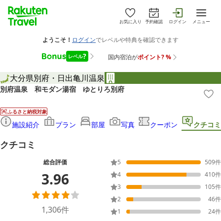
お気に入り
予約確認
ログイン
メニュー
大分県
別府・日出
亀川温泉
別府温泉 和モダン湯宿 ゆとりろ別府
ふるさと納税対象
施設紹介
プラン
部屋
写真
クーポン
クチコミ
クチコミ
総合評価
5
509
件
3.96
4
410
件
3
105
件
2
46
件
1,306
件
1
24
件