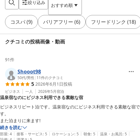
絞り込み
おすすめ順
コスパ
(
9
)
バリアフリー
(
6
)
フリードリンク
(
18
)
クチコミの投稿画像・動画
91
件
Shooot98
50代
/
男性
|
11
件のクチコミ
5
2026年6月1日
投稿
ビジネス
一人
2026年5月
宿泊
温泉宿なのにビジネス利用できる素敵な宿
ビジネスリピート泊です。温泉宿なのにビジネス利用できる素敵な宿で
す。

また泊まりに来ます!
続きを読む
|
|
|
|
|
部屋
:
4
接客・サービス
:
5
ロケーション
:
5
朝食
:
5
温泉・お風呂
:
5
|
設備
:
4
清潔さ
:
5