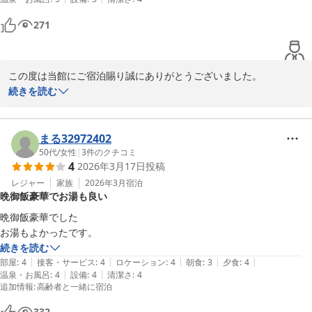
271
この度は当館にご宿泊賜り誠にありがとうございました。

身に余るお言葉を頂きまして恐縮でございます。

続きを読む
ご滞在中は温泉などごゆっくりお楽しみ頂けましたご様子で、何よ
りでございます。

今後も常にお客様視点で確認し、次回も満足して頂くようにサービ
まる32972402
ス強化させて頂きます。

50代
/
女性
|
3
件のクチコミ
4
2026年3月17日
投稿
次回ご来館頂けた際には更なるおもてなしをご提供できますよう精
進して参ります。

レジャー
家族
2026年3月
宿泊
晩御飯豪華でお湯も良い
またお目にかかれます日を楽しみにしております。

ゆとりろ別府　宗像
晩御飯豪華でした

お湯もよかったです。
別府温泉 和モダン湯宿 ゆとりろ別府
続きを読む
2026-04-10
|
|
|
|
|
部屋
:
4
接客・サービス
:
4
ロケーション
:
4
朝食
:
3
夕食
:
4
|
|
温泉・お風呂
:
4
設備
:
4
清潔さ
:
4
追加情報
:
高齢者と一緒に宿泊
332