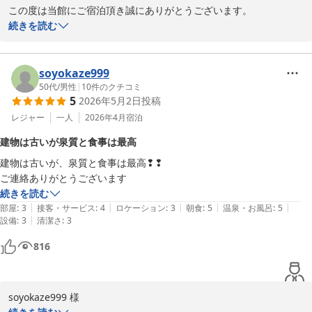
この度は当館にご宿泊頂き誠にありがとうございます。

お気に召して頂けまして大変嬉しく思います

続きを読む
今後も皆様に非日常な空間をご満喫頂けます様に、清潔感にも細心
の注意を払いまして維持をして参ります。

また機会がございましたら、再度当館をご利用頂けましたら幸いで
soyokaze999
ございます。

50代
/
男性
|
10
件のクチコミ
5
2026年5月2日
投稿
従業員一同、お待ち申し上げております。

ゆとりろ別府　宗像
レジャー
一人
2026年4月
宿泊
別府温泉 和モダン湯宿 ゆとりろ別府
建物は古いが泉質と食事は最高
2026-05-01
建物は古いが、泉質と食事は最高❢❢

ご連絡ありがとうございます
続きを読む
|
|
|
|
|
部屋
:
3
接客・サービス
:
4
ロケーション
:
3
朝食
:
5
温泉・お風呂
:
5
|
設備
:
3
清潔さ
:
3
816
soyokaze999 様
