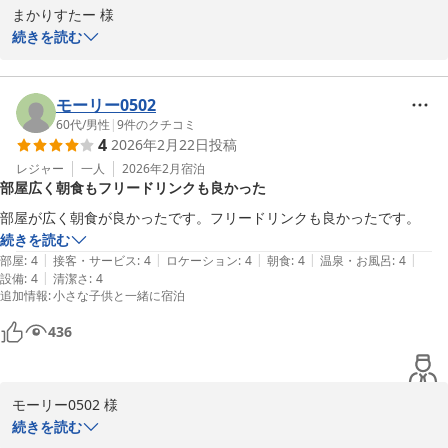
まかりすたー 様

続きを読む
過日は、当館にご宿泊を賜り、誠に有難うございました。

館内施設にご満足頂けてなによりでございました。

今後も多くのお客様に選ばれる旅館を目指し精進して参ります。

モーリー0502
お客様のまたのご来館を心よりお待ち申し上げます。

60代
/
男性
|
9
件のクチコミ
4
2026年2月22日
投稿
ゆとりろ別府　副支配人宗像
レジャー
一人
2026年2月
宿泊
部屋広く朝食もフリードリンクも良かった
別府温泉 和モダン湯宿 ゆとりろ別府
部屋が広く朝食が良かったです。フリードリンクも良かったです。
2026-02-24
続きを読む
|
|
|
|
|
部屋
:
4
接客・サービス
:
4
ロケーション
:
4
朝食
:
4
温泉・お風呂
:
4
|
設備
:
4
清潔さ
:
4
追加情報
:
小さな子供と一緒に宿泊
436
モーリー0502 様

続きを読む