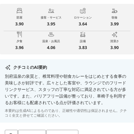
部屋
接客・サービス
ロケーション
朝食
3.90
3.95
3.64
3.99
夕食
温泉・お風呂
設備
清潔さ
3.96
4.06
3.83
3.90
クチコミのAI要約
別府温泉の泉質と、椎茸料理や朝食カレーをはじめとする食事の
美味しさが好評です。広々とした客室や、ラウンジでのフリード
リンクサービス、スタッフの丁寧な対応に満足されている方が多
いです。また、バリアフリー設備が整っており、車椅子を利用す
るお客様にも配慮されている点が評価されています。
本要約は生成AIによるものであり、正確性や適切性は保証されません。クチ
コミ全文と併せてご確認ください。