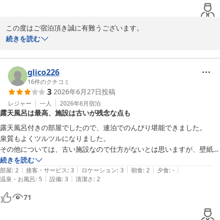
この度はご宿泊頂き誠に有難うございます。

お風呂にもご満足頂けたようでありがとうございます。

続きを読む
お褒めの言葉を頂き大変嬉しく存じます。

当館のサービスだけでなくスタッフの対応に関しましてもご評価し
て頂き、スタッフ一同安堵しております。

glico226
今後ともお客様により満足して頂けるような施設づくりを目指し
16
件のクチコミ
3
2026年6月27日
投稿
て、サービス向上に努めて参ります。

また機会がございましたら、再度当館をご利用頂けましたら幸いで
レジャー
一人
2026年6月
宿泊
露天風呂は最高、施設は古いが残念な点も
ございます。

従業員一同、お待ち申し上げております。

露天風呂付きの部屋でしたので、連泊でのんびり堪能できました。

ゆとりろ別府　伊東
泉質もよくツルツルになりました。

その他については、古い施設なので仕方がないとは思いますが、壁紙の
別府温泉 和モダン湯宿 ゆとりろ別府
剥がれや所々、天井にまで汚れやシミが気になりました。

続きを読む
2026-05-04
|
|
|
|
|
テレビは地上波のみでYouTubeやNetflixなどが見れず、部屋でのんび
部屋
:
2
接客・サービス
:
3
ロケーション
:
3
朝食
:
2
夕食
:
-
|
|
温泉・お風呂
:
5
設備
:
3
清潔さ
:
2
り過ごしたかったので不便でした。
71