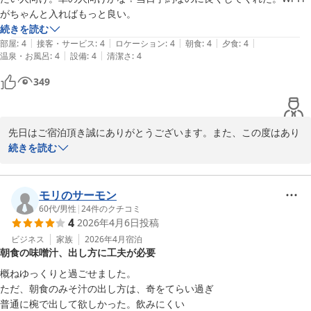
がちゃんと入ればもっと良い。
続きを読む
|
|
|
|
|
部屋
:
4
接客・サービス
:
4
ロケーション
:
4
朝食
:
4
夕食
:
4
|
|
温泉・お風呂
:
4
設備
:
4
清潔さ
:
4
349
先日はご宿泊頂き誠にありがとうございます。また、この度はあり
がたい評価を賜り恐縮でございます。

続きを読む
ご滞在中は温泉などごゆっくりお楽しみ頂けましたご様子で、何よ
りでございます。

この度のご滞在が快適なものとなったようで、大変嬉しく拝読させ
モリのサーモン
て頂戴しました。

60代
/
男性
|
24
件のクチコミ
4
2026年4月6日
投稿
これからもより良いサービスをご提供できますよう一同精進して参
ります。

ビジネス
家族
2026年4月
宿泊
朝食の味噌汁、出し方に工夫が必要
皆様のまたのお帰りを心よりお待ち申し上げております。

ゆとりろ別府　宗像
概ねゆっくりと過ごせました。

ただ、朝食のみそ汁の出し方は、奇をてらい過ぎ

別府温泉 和モダン湯宿 ゆとりろ別府