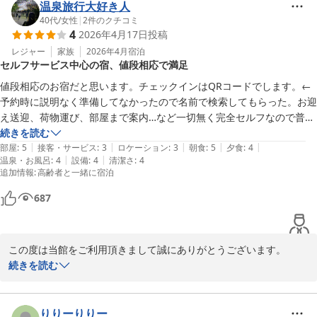
供していく所存でございます。

温泉旅行大好き人
今後も多くのお客様に選ばれる旅館を目指し精進して参ります。

40代
/
女性
|
2
件のクチコミ
4
2026年4月17日
投稿
またこちらへお越しの際は、ぜひ当館をご利用ください。

ゆとりろ別府　伊東
レジャー
家族
2026年4月
宿泊
セルフサービス中心の宿、値段相応で満足
別府温泉 和モダン湯宿 ゆとりろ別府
値段相応のお宿だと思います。チェックインはQRコードでします。←
2026-04-22
予約時に説明なく準備してなかったので名前で検索してもらった。お迎
え送迎、荷物運び、部屋まで案内…など一切無く完全セルフなので普通
の旅館とは違いますが、そういうのが煩わしい方や若者にはオススメ。
続きを読む
|
|
|
|
|
色浴衣、アメニティはロビーで選んで持っていくスタイル。←個人的に
部屋
:
5
接客・サービス
:
3
ロケーション
:
3
朝食
:
5
夕食
:
4
|
|
温泉・お風呂
:
4
設備
:
4
清潔さ
:
4
は浴衣じゃなくて作務衣が良かった。浴衣は厚みがありゴワついてて、
追加情報
:
高齢者と一緒に宿泊
とても寝苦しかった。お部屋は3人で15畳で十分な広さ。照明がどの部
屋も暗くて目の悪い私と年寄にはちょっと不便。洗面台は２つ。←人数
687
分の歯ブラシとドライヤー1つある。トイレは自動洗浄だったがフタが
壊れてた。←消臭剤なかった。部屋に少し大きめの冷蔵庫がありとても
助かった。←お湯沸かす用のお水が1本入ってたら良い。水道水はちょ
この度は当館をご利用頂きまして誠にありがとうございます。

っと…。車を出せば近くにコンビニある。布団敷きもセルフ。←シーツ
また、その際のご感想をお寄せ頂き、心より感謝いたします。

続きを読む
は綺麗に敷くのが大変でした。ボックスタイプにしてほしい。お風呂に
今後は見回りを強化し、お客様に快適に御利用頂ける様清掃に努め
持っていくタオルは部屋に用意されてあり手さげかごに入っていて一人
て参る所存にございます。

一つ。大きめで着替えが隠れてとても良い。お風呂は貸切を予約。クレ
今回頂戴しましたご意見を基に、改めましてより良いサービス向上
りりーりりー