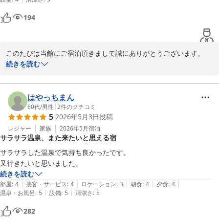
194
このたびは当館にご宿泊頂きまして誠にありがとうございます。

ご滞在中は温泉などごゆっくりお楽しみ頂けましたご様子で、何よ
続きを読む
りでございます。

当館のスタッフへも高く評価して頂きありがとうございます。当日
対応をしました者たちにも伝えまして、日々のサービス維持、向上
はやっちまん
の励みにさせて頂きます。

60代
/
男性
|
2
件のクチコミ
5
2026年5月3日
投稿
今後も皆様に非日常な空間をご満喫頂けます様に、清潔感にも細心
の注意を払いまして維持をして参ります。

レジャー
家族
2026年5月
宿泊
サラサラ温泉、また来たいと思える宿
次回も別府温泉（別府）にご来館の際はビジネスの拠点としてご利
用頂ければ幸いでございます。

サラサラした温泉で気持ち良かったです。

またのご利用を楽しみにお待ちしております。

又行きたいと思いました。
ゆとりろ別府　宗像
続きを読む
|
|
|
|
|
部屋
:
4
接客・サービス
:
4
ロケーション
:
3
朝食
:
4
夕食
:
4
別府温泉 和モダン湯宿 ゆとりろ別府
|
|
温泉・お風呂
:
5
設備
:
5
清潔さ
:
5
2026-06-01
282