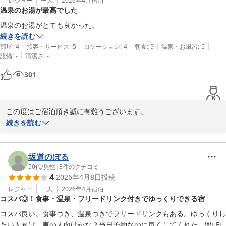
ゆとりろ別府　橋口
レジャー
一人
2026年4月
宿泊
温泉のお湯が最高でした
別府温泉 和モダン湯宿 ゆとりろ別府
温泉のお湯がとても良かった。
2026-03-21
続きを読む
|
|
|
|
|
部屋
:
4
接客・サービス
:
5
ロケーション
:
4
朝食
:
5
温泉・お風呂
:
5
|
設備
:
-
清潔さ
:
-
301
この度はご宿泊頂き誠に有難うございます。

お風呂にもご満足頂けたようでありがとうございます。

続きを読む
当館のサービスだけでなくスタッフの対応に関しましてもご評価し
て頂き、スタッフ一同安堵しております。

これからもより良いサービスをご提供できますよう一同精進して参
坂道のぼる
ります。

50代
/
男性
|
3
件のクチコミ
4
2026年4月8日
投稿
皆様のまたのお帰りを心よりお待ち申し上げております。

ゆとりろ別府　橋口
レジャー
一人
2026年4月
宿泊
コスパ◎！食事・温泉・フリードリンク付きでゆっくりできる宿
別府温泉 和モダン湯宿 ゆとりろ別府
コスパ良い。食事つき、温泉つきでフリードリンクもある。ゆっくりし
2026-04-18
たい人向け。車の人向けかな？当日予約なのに良くしてくれた。Wi-Fi