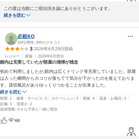
この度は当館にご宿泊頂き誠にありがとうございます。

また、多くの旅館の中から当館をお選び頂き重ねて御礼申し上げま
続きを読む
す。

春夏秋冬を露天風呂からゆっくりと楽しめますので、ぜひ、また機
会がございましたら違った季節も楽しんで頂けたらと思います。テ
必殺KO
レビに関しましては、大変申し訳ございません。その代わりに、ラ
30代
/
男性
|
8
件のクチコミ
3
2026年6月29日
投稿
ウンジなどで、フリードリンクや、卓球等をお楽しみいただいた
り、2階には漫画等もご準備しておりますので、そちらをお楽しみ
レジャー
家族
2026年6月
宿泊
館内は充実していたが部屋の清掃が残念
いただければと思います。また、お客様の貴重なご意見も参考に今
後に繋げていけたらと思います。これからも、おもてなしの心を大
初めて利用しましたが,館内は広くドリンク等充実していました。部屋
切にしお客さまのご期待に添えるサービスを提供していく所存でご
は入った瞬間からホコリが落ちてて気分が下がったのを覚えておりま
ざいます。

す。貸切風呂がありゆっくりつかることが出来ました。
また是非別府温泉、食事であれば別府の郷土料理、とり天などを楽
続きを読む
しみにご来館頂ければと思います。

|
|
|
|
|
部屋
:
2
接客・サービス
:
3
ロケーション
:
3
朝食
:
4
温泉・お風呂
:
3
またのお越しをスタッフ一同心よりお待ち申し上げております。

|
設備
:
3
清潔さ
:
2
追加情報
:
小さな子供と一緒に宿泊
ゆとりろ別府　宗像
別府温泉 和モダン湯宿 ゆとりろ別府
66
2026-06-28