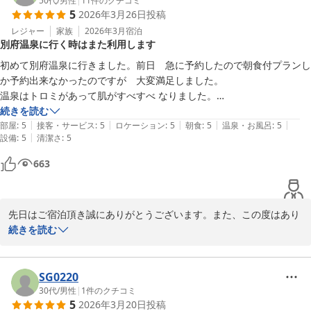
これからもより良いサービスをご提供できますよう一同精進して参
50代
/
男性
|
11
件のクチコミ
5
2026年3月26日
投稿
ります。

皆様のまたのお帰りを心よりお待ち申し上げております。

レジャー
家族
2026年3月
宿泊
別府温泉に行く時はまた利用します
ゆとりろ別府　伊東
初めて別府温泉に行きました。前日　急に予約したので朝食付プランし
別府温泉 和モダン湯宿 ゆとりろ別府
か予約出来なかったのですが　大変満足しました。

2026-04-10
温泉はトロミがあって肌がすべすべ なりました。

ミストシャワーも良かった。

続きを読む
|
|
|
|
|
布団は自分達で敷いて下さいとの事でしたが…

部屋
:
5
接客・サービス
:
5
ロケーション
:
5
朝食
:
5
温泉・お風呂
:
5
|
設備
:
5
清潔さ
:
5
2種類の焼酎・黒豆麦茶・コーヒー　ココア・紅茶など夜10時から朝6
時以外はフリードリンク有りましたので飲み物代は節約できたし　朝食
663
も美味しいしで

大変　満足です。

また別府温泉に行くなら　こちらのホテルです^ ^
先日はご宿泊頂き誠にありがとうございます。また、この度はあり
がたい評価を賜り恐縮でございます。

続きを読む
お風呂にはご満足を頂きありがとうございます。上がった後もぽか
ぽかするお湯でございます。

当館のスタッフへも高く評価して頂きありがとうございます。当日
SG0220
対応をしました者たちにも伝えまして、今後も快適にくつろいで頂
30代
/
男性
|
1
件のクチコミ
5
2026年3月20日
投稿
けるように対応させて頂きます。
