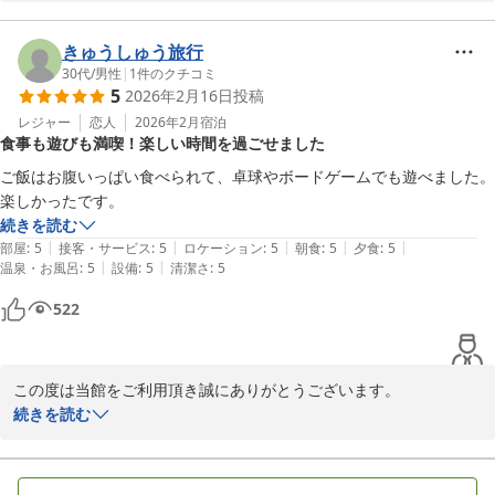
日頃より当館へのご愛顧を賜り誠にありがとうございます。

身に余るお言葉を頂戴し、大変嬉しく思っております。

きゅうしゅう旅行
今後も多くのお客様に選ばれる旅館を目指し精進して参ります。

30代
/
男性
|
1
件のクチコミ
5
2026年2月16日
投稿
またこちらへお越しの際は、ぜひ当館をご利用ください。

レジャー
恋人
2026年2月
宿泊
食事も遊びも満喫！楽しい時間を過ごせました
ゆとりろ別府　伊東
ご飯はお腹いっぱい食べられて、卓球やボードゲームでも遊べました。

別府温泉 和モダン湯宿 ゆとりろ別府
楽しかったです。
2026-02-24
続きを読む
|
|
|
|
|
部屋
:
5
接客・サービス
:
5
ロケーション
:
5
朝食
:
5
夕食
:
5
|
|
温泉・お風呂
:
5
設備
:
5
清潔さ
:
5
522
この度は当館をご利用頂き誠にありがとうございます。

また、その際のご感想をお寄せ頂き重ねてお礼申し上げます。

続きを読む
快適にご滞在頂けた様子を拝察し大変嬉しく感じております。

今後ともお客様により満足して頂けるような施設づくりを目指し
て、サービス向上に努めて参ります。
