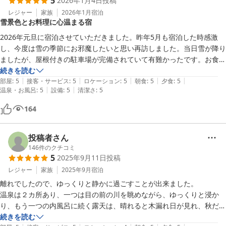
5
2026年1月4日
投稿
レジャー
家族
2026年1月
宿泊
雪景色とお料理に心温まる宿
2026年元旦に宿泊させていただきました。昨年5月も宿泊した時感激
し、今度は雪の季節にお邪魔したいと思い再訪しました。当日雪が降り
ましたが、屋根付きの駐車場が完備されていて有難かったです。お食事
はどれも丁寧さが伝わりとても美味しく、お正月らしさも感じながら頂
続きを読む
|
|
|
|
|
きました。お風呂も雪を見ながらのんびり浸かることが出来て良かった
部屋
:
5
接客・サービス
:
5
ロケーション
:
5
朝食
:
5
夕食
:
5
|
|
温泉・お風呂
:
5
設備
:
5
清潔さ
:
5
です。お宿の皆様も親しみやすく、お世話になりました。はっちーにも
会えて嬉しかったです！プライベートな空間を満喫されたい方に是非お
164
勧めです。
投稿者さん
146
件のクチコミ
5
2025年9月11日
投稿
レジャー
家族
2025年9月
宿泊
離れでしたので、ゆっくりと静かに過ごすことが出来ました。

温泉は２カ所あり、一つは目の前の川を眺めながら、ゆっくりと浸か
り、もう一つの内風呂に続く露天は、晴れると木漏れ日が見れ、秋だと
紅葉で綺麗だろうなと思いながら、こちらもゆっくりと浸かりました。
続きを読む