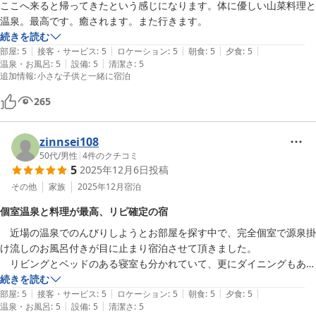
ここへ来ると帰ってきたという感じになります。体に優しい山菜料理と
温泉。最高です。癒されます。また行きます。
続きを読む
|
|
|
|
|
部屋
:
5
接客・サービス
:
5
ロケーション
:
5
朝食
:
5
夕食
:
5
|
|
温泉・お風呂
:
5
設備
:
5
清潔さ
:
5
追加情報
:
小さな子供と一緒に宿泊
265
zinnsei108
50代
/
男性
|
4
件のクチコミ
5
2025年12月6日
投稿
その他
家族
2025年12月
宿泊
個室温泉と料理が最高、リピ確定の宿
　近場の温泉でのんびりしようとお部屋を探す中で、完全個室で源泉掛
け流しのお風呂付きが目に止まり宿泊させて頂きました。

　リビングとベッドのある寝室も分かれていて、更にダイニングもあり
食事はそちらでゆっくり頂きました。

続きを読む
|
|
|
|
|
夫婦二人の寝る時間ややりたい事が違うので、別々の空間があるのは良
部屋
:
5
接客・サービス
:
5
ロケーション
:
5
朝食
:
5
夕食
:
5
|
|
温泉・お風呂
:
5
設備
:
5
清潔さ
:
5
かったです。
