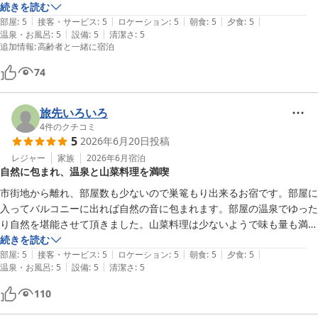
返って良かった。またマッサージチェアもあり温泉と交互に利用させて
続きを読む
|
|
|
|
|
いただき温泉三昧でした。

部屋
:
5
接客・サービス
:
5
ロケーション
:
5
朝食
:
5
夕食
:
5
|
|
温泉・お風呂
:
5
設備
:
5
清潔さ
:
5
私は農家の山育ちで、山菜はよく食べていたのですが、今までこんなに
追加情報
:
高齢者と一緒に宿泊
美味しく料理されている山菜は食べたことがありませんでした。

チェックインからチェックアウトまで一歩も外に出ることなくあっとい
74
う間の滞在期間でした。
旅先いろいろ
4
件のクチコミ
5
2026年6月20日
投稿
レジャー
家族
2026年6月
宿泊
自然に包まれ、温泉と山菜料理を満喫
市街地から離れ、部屋数も少ないので巣篭もり出来るお宿です。部屋に
入ってバルコニーに出れば自然の音に包まれます。部屋の温泉でゆった
り自然を堪能させて頂きました。山菜料理は少ないようで味も量も満足
出来ました。朝の釜炊き白米は宿のこだわりを感じる逸品です。仲居さ
続きを読む
|
|
|
|
|
んの料理説明もとても楽しめます。ゆっくり自分の時間を楽しめる方に
部屋
:
5
接客・サービス
:
5
ロケーション
:
5
朝食
:
5
夕食
:
5
|
|
温泉・お風呂
:
5
設備
:
5
清潔さ
:
5
はおすすめです。立地が山中なので外のアクティビティは吊橋までの散
歩程度です
110