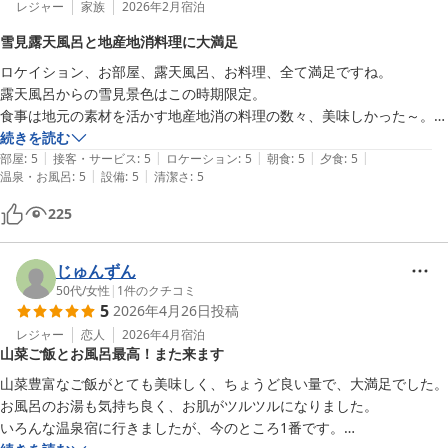
レジャー
家族
2026年2月
宿泊
雪見露天風呂と地産地消料理に大満足
ロケイション、お部屋、露天風呂、お料理、全て満足ですね。

露天風呂からの雪見景色はこの時期限定。

食事は地元の素材を活かす地産地消の料理の数々、美味しかった～。

続きを読む
|
|
|
|
|
部屋
:
5
接客・サービス
:
5
ロケーション
:
5
朝食
:
5
夕食
:
5
|
|
温泉・お風呂
:
5
設備
:
5
清潔さ
:
5
225
じゅんずん
50代
/
女性
|
1
件のクチコミ
5
2026年4月26日
投稿
レジャー
恋人
2026年4月
宿泊
山菜ご飯とお風呂最高！また来ます
山菜豊富なご飯がとても美味しく、ちょうど良い量で、大満足でした。

お風呂のお湯も気持ち良く、お肌がツルツルになりました。

いろんな温泉宿に行きましたが、今のところ1番です。
