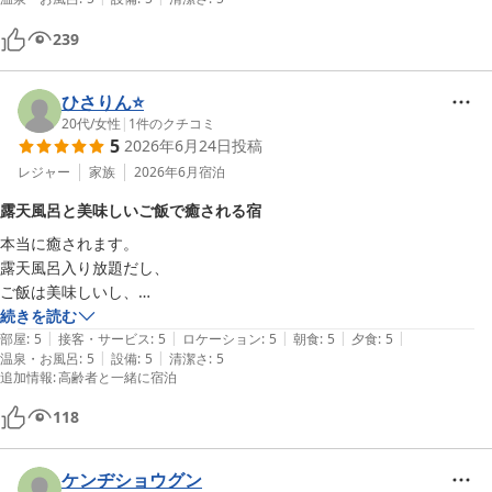
ちんと気が届いていて終始心地よく過ごせました。押しつけがましさの
ない、落ち着いたおもてなしです。

239
お風呂は泉質が素晴らしく、部屋でも大浴場でもゆっくりと湯を楽しめ
ました。身体の芯から温まり、ただ入っているだけで満たされるような
ひさりん⭐️
感覚があります。

20代
/
女性
|
1
件のクチコミ
5
2026年6月24日
投稿
食事も非常に満足度が高く、一品一品が丁寧に作られていて、土地の良
レジャー
家族
2026年6月
宿泊
さがきちんと伝わってきました。華美に寄りすぎず、それでいてしっか
露天風呂と美味しいご飯で癒される宿
り美味しい。旅館の食事として理想的な内容だったと思います。

本当に癒されます。

露天風呂入り放題だし、

立地、接客、温泉、食事のどれを取っても満足度が高く、全体として非
ご飯は美味しいし、

常に完成度の高い宿でした。またぜひ伺いたいです。
そら豆にスープ食べに行く価値ありだし、

続きを読む
|
|
|
|
|
朝ご飯ま釜で出てきて、味噌汁も熱々です。

部屋
:
5
接客・サービス
:
5
ロケーション
:
5
朝食
:
5
夕食
:
5
|
|
温泉・お風呂
:
5
設備
:
5
清潔さ
:
5
少食プランでもお腹いっぱいになります。

追加情報
:
高齢者と一緒に宿泊
また違うお部屋も行ってみたいです。
118
ケンヂショウグン