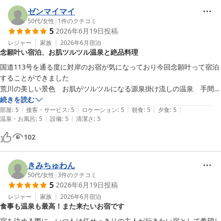
ゼンマイマイ
50代
/
女性
|
1
件のクチコミ
5
2026年6月19日
投稿
レジャー
家族
2026年6月
宿泊
念願叶い宿泊、お肌ツルツル温泉と絶品料理
国道113号を通る度に対岸のお宿が気になっており今回念願叶って宿泊
することができました

荒川の美しい景色　お肌がツルツルになる源泉掛け流しの温泉　手間暇
かけた山菜づくしの美味しいお料理　お部屋には3ヶ所も温泉ありおし
続きを読む
|
|
|
|
|
ゃれで落ち着いた寝室　滞在中「素晴らしい！」と何回思ったことでし
部屋
:
5
接客・サービス
:
5
ロケーション
:
5
朝食
:
5
夕食
:
5
|
|
温泉・お風呂
:
5
設備
:
5
清潔さ
:
5
ょうか

おもてなしも素晴らしく心から癒されました

102
帰りには忘れたサングラスをわざわざ車を飛ばして届けていただきあり
がとうございました

過去一番のお宿になりました
きみちゅわん
50代
/
女性
|
3
件のクチコミ
5
2026年6月19日
投稿
レジャー
家族
2026年6月
宿泊
食事も温泉も最高！また来たいお宿です
宿を決める際に、いつもは任せっきりの主人が行きたい宿として希望し