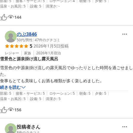
|
|
|
|
|
気持ち良かったです。

部屋
:
5
接客・サービス
:
5
ロケーション
:
4
朝食
:
5
夕食
:
5
|
|
温泉・お風呂
:
5
設備
:
5
清潔さ
:
-
食事は、夕食朝食とも全て、とても美味しく頂きました。一つ一つ丁寧
に説明してくださって、ありがとうございました。色々な山菜があり見
144
た目も楽しかったです。

とても良いところでしたので、また来たいと思います。去年の水害で大
変かと思いますが、頑張ってください！
のぶ3846
50代
/
男性
|
47
件のクチコミ
5
2026年1月5日
投稿
レジャー
家族
2026年1月
宿泊
雪景色と源泉掛け流し露天風呂
雪景色の中源泉掛け流しの露天風呂でゆったりとした時間を過ごせまし
た。

食事もとても美味しくお酒も種類が多く楽しめました。
続きを読む
|
|
|
|
|
部屋
:
5
接客・サービス
:
5
ロケーション
:
5
朝食
:
5
夕食
:
5
|
|
温泉・お風呂
:
5
設備
:
5
清潔さ
:
5
156
投稿者さん
8
件のクチコミ