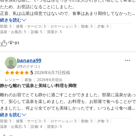
たため、お世話になることにしました。

正直、私は山菜は得意ではないので、食事はあまり期待してなかったの
ですが、とても美味しく大満足でした。

続きを読む
|
|
|
|
|
広いお部屋と大きなお風呂・温泉で、とにかくゆっくりと良い時間を過
部屋
:
5
接客・サービス
:
5
ロケーション
:
5
朝食
:
5
夕食
:
5
|
|
温泉・お風呂
:
5
設備
:
5
清潔さ
:
5
ごせました。

強いて言うなら、出して頂いた山菜の名前や簡単な情報などの説明が記
91
載してあるものがあると良かったと思います。

山菜に詳しくないこともあり、帰宅後に写真を見ても一部の山菜名を思
い出せず、友人に曖昧にしか話せず残念でした。

banana99
また機会があったら、お世話になりたいお宿です。
2
件のクチコミ
5
2026年6月7日
投稿
レジャー
家族
2026年6月
宿泊
静かな離れで温泉と美味しい料理を満喫
離れのお宿でとても静かに過ごすことができました。部屋に温泉があっ
て、安心して温泉を楽しめました。お料理も、お部屋で食べることがで
きましたし、何より全てがても美味しかったです。いつもより食べ過ぎ
てしまいました。部屋で過ごすのに苦痛を感じない配慮がなされてお
続きを読む
|
|
|
|
|
り、素晴らしいお宿だと感じました。わんちゃんもおとなしくてかわい
部屋
:
5
接客・サービス
:
5
ロケーション
:
5
朝食
:
5
夕食
:
5
|
|
温泉・お風呂
:
5
設備
:
4
清潔さ
:
5
くて癒やされました。幸せを感じられる空間をありがとうございまし
た。大変お世話になりました。