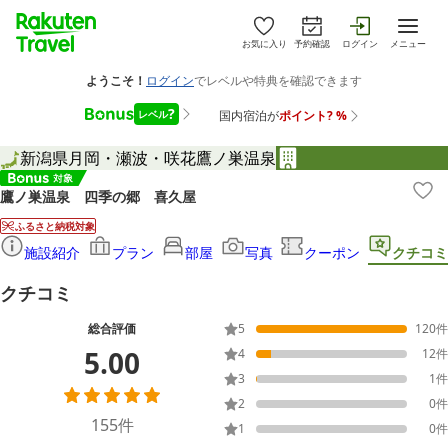
お気に入り
予約確認
ログイン
メニュー
新潟県
月岡・瀬波・咲花
鷹ノ巣温泉
鷹ノ巣温泉 四季の郷 喜久屋
ふるさと納税対象
施設紹介
プラン
部屋
写真
クーポン
クチコミ
クチコミ
総合評価
5
120
件
5.00
4
12
件
3
1
件
2
0
件
155
件
1
0
件