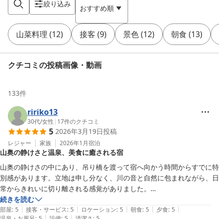
絞り込み
おすすめ順
山菜料理
(
12
)
接客
(
9
)
景色
(
12
)
朝食
(
13
)
クチコミの投稿画像・動画
133
件
ririko13
30代
/
女性
|
17
件のクチコミ
5
2026年3月19日
投稿
レジャー
家族
2026年1月
宿泊
山奥の静けさと温泉、美食に癒される宿
山奥の静けさの中にあり、吊り橋を渡って宿へ向かう時間からすでに特
別感があります。立地は申し分なく、川の音と自然に包まれながら、日
常からきれいに切り離される感覚がありました。

続きを読む
|
|
|
|
|
接客もとても良く、過剰に構えた感じがないのに、必要なところにはき
部屋
:
5
接客・サービス
:
5
ロケーション
:
5
朝食
:
5
夕食
:
5
|
|
温泉・お風呂
:
5
設備
:
5
清潔さ
:
5