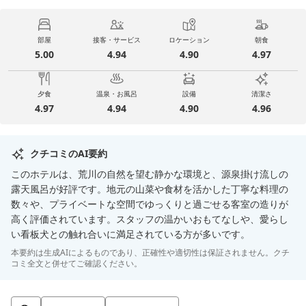
部屋
接客・サービス
ロケーション
朝食
5.00
4.94
4.90
4.97
夕食
温泉・お風呂
設備
清潔さ
4.97
4.94
4.90
4.96
クチコミのAI要約
このホテルは、荒川の自然を望む静かな環境と、源泉掛け流しの
露天風呂が好評です。地元の山菜や食材を活かした丁寧な料理の
数々や、プライベートな空間でゆっくりと過ごせる客室の造りが
高く評価されています。スタッフの温かいおもてなしや、愛らし
い看板犬との触れ合いに満足されている方が多いです。
本要約は生成AIによるものであり、正確性や適切性は保証されません。クチ
コミ全文と併せてご確認ください。