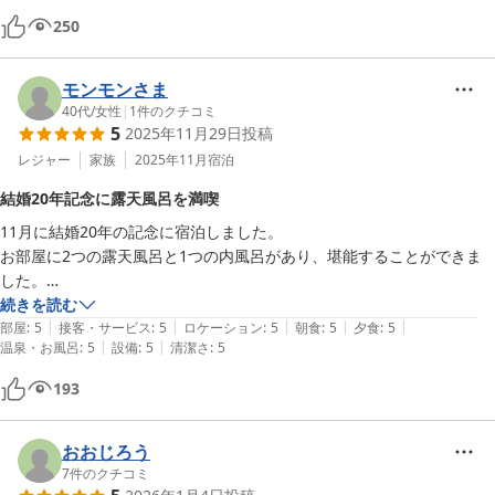
　目の前に流れる荒川に面したウッドデッキにも椅子があり、エメラル
250
ドグリーンの川を見て癒されました。

　半露天風呂も最高でした。泉質も気に入りました。扉は全開に出来る
ので、外を感じながら入浴できますし、雨が当たらないのが良いです。
モンモンさま
広めのお風呂でした。

40代
/
女性
|
1
件のクチコミ
5
2025年11月29日
投稿
　お食事も大変良かったです。

山菜や野草を上手に料理して下さり、品数も多く、どのお料理も美味し
レジャー
家族
2025年11月
宿泊
かったです。１つ１つが丁寧に作られてるなぁと感じました。

結婚20年記念に露天風呂を満喫
白身のお刺身（カワハギとアラ）も良かったですし、南蛮海老の卵も新
11月に結婚20年の記念に宿泊しました。

鮮さを感じました。

お部屋に2つの露天風呂と1つの内風呂があり、堪能することができま
朝食も品数が多くとても美味しかったです。

した。

地産の食材を取り入れた優しいお料理でした。

食事も美味しく、同じ県内人ですがお米の美味しさに感動しました。

続きを読む
　シャッター付きの駐車場も完備、SUWADAの爪切もあって流石だな
|
|
|
|
|
またいつか、今度は違うお部屋に宿泊したいと思います。
部屋
:
5
接客・サービス
:
5
ロケーション
:
5
朝食
:
5
夕食
:
5
ぁと思いました。お客さん思いのお宿だと思いました。リピートしたい
|
|
温泉・お風呂
:
5
設備
:
5
清潔さ
:
5
です。

193
おおじろう
7
件のクチコミ