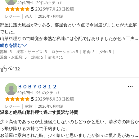
40代
/
男性
|
20
件のクチコミ
5
2026年7月20日
投稿
レジャー
恋人
2026年7月
宿泊
部屋に露天風呂が2つある、部屋食という点で今回選びましたが大正解
でした。

山菜料理なので味覚が未熟な私達には心配ではありましたが色々工夫が
されており美味しくいただけました。

続きを読む
|
|
|
|
|
また、ご飯を何杯もおかわりしましたが食事の要望にも応えていただき
部屋
:
5
接客・サービス
:
5
ロケーション
:
5
朝食
:
5
夕食
:
5
|
|
温泉・お風呂
:
5
設備
:
5
清潔さ
:
5
大満足でした。

32
他の方の口コミにもあったようにチェックインしてからチェックアウト
まで一歩も出ず過ごしました。

看板犬のハッチーもとても愛想も良く可愛くて癒しになりました。

ＢＯＢＹ０８１２
今度は季節を変えて冬に再度伺いたいと思っています！

60代
/
男性
|
9
件のクチコミ
5
2026年6月30日
投稿
素敵な旅になりました。

ありがとうございました！
レジャー
家族
2026年6月
宿泊
温泉と絶品山菜料理で過ごす贅沢な時間
少々高価であったが生涯宿泊しないのもどうかと思い、清水寺の舞台か
ら飛び降りる気持ちで予約ました。

お部屋に案内された時、少々暗いと思いましたが徐々に慣れ趣があって