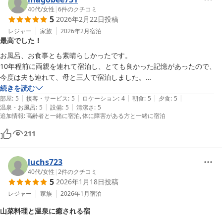
40代
/
女性
|
6
件のクチコミ
5
2026年2月22日
投稿
レジャー
家族
2026年2月
宿泊
最高でした！
お風呂、お食事とも素晴らしかったです。

10年程前に両親を連れて宿泊し、とても良かった記憶があったので、
今度は夫も連れて、母と三人で宿泊しました。

たまたま以前と同じ部屋が予約でき、懐かしい気持ちでお伺いしたので
続きを読む
|
|
|
|
|
すが、良い意味で期待を裏切られました。

部屋
:
5
接客・サービス
:
5
ロケーション
:
4
朝食
:
5
夕食
:
5
|
|
温泉・お風呂
:
5
設備
:
5
清潔さ
:
5
お風呂も寝具も昔より快適になっていましたし、何よりお料理が更に洗
追加情報
:
高齢者と一緒に宿泊
体に障害がある方と一緒に宿泊
練されていて、感動的に美味しかったです。我が家も山菜好きでいろい
ろ育てていますが、こちらの山菜は灰汁抜き、食感共に絶妙で、10年
211
の時を経て、弟子入りしたいくらいにグレードアップしていました！

母も、体が大分不自由になっていたのですが、いろいろ気を使って頂い
luchs723
て、家族全員楽しく過ごすことができました。

40代
/
女性
|
2
件のクチコミ
5
2026年1月18日
投稿
レジャー
家族
2026年1月
宿泊
山菜料理と温泉に癒される宿