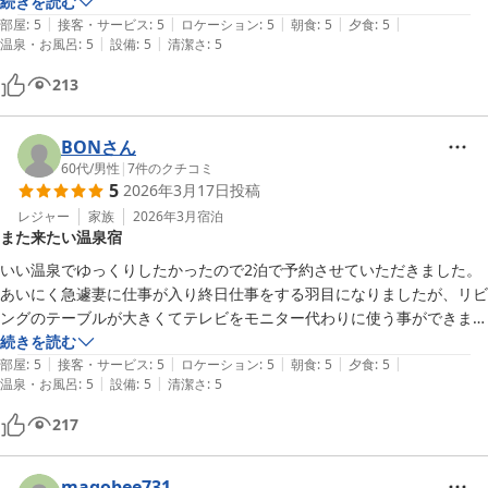
是非またお伺いして、今度は違うお部屋に泊まりたいと思います。

続きを読む
|
|
|
|
|
ありがとうございました。
部屋
:
5
接客・サービス
:
5
ロケーション
:
5
朝食
:
5
夕食
:
5
|
|
温泉・お風呂
:
5
設備
:
5
清潔さ
:
5
213
BONさん
60代
/
男性
|
7
件のクチコミ
5
2026年3月17日
投稿
レジャー
家族
2026年3月
宿泊
また来たい温泉宿
いい温泉でゆっくりしたかったので2泊で予約させていただきました。

あいにく急遽妻に仕事が入り終日仕事をする羽目になりましたが、リビ
ングのテーブルが大きくてテレビをモニター代わりに使う事ができまし
たので、いつもより仕事が捗ったと喜んでいました。落ち着いた部屋の
続きを読む
|
|
|
|
|
造りや気持ちのいい温泉に様々な美味しい料理と大変満足いたしまし
部屋
:
5
接客・サービス
:
5
ロケーション
:
5
朝食
:
5
夕食
:
5
|
|
温泉・お風呂
:
5
設備
:
5
清潔さ
:
5
た。また、中居さんは外国の方の様でしたが愛らしく所作から一生懸命
さが伝わり、おかげさまで最後まで気持ちよく過ごす事が出来ました。
217
温泉に浸かりながら子連れの猿や狸を見たのは初めてで、それも楽しま
せていただきましたました。次は別の部屋に泊まりたいと思います。
magobee731