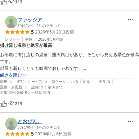
113
ファッシア
30代
/
女性
|
2
件のクチコミ
5
2026年5月20日
投稿
レジャー
家族
2026年5月
宿泊
掛け流し温泉と絶景が最高
お部屋に掛け流しの温泉半露天風呂があり、そこから見える景色が最高
です。

部屋も新しくとても綺麗でおしゃれです。

離れなので、他が全く気になりません。

続きを読む
|
|
|
|
|
食事も色々アレンジされた山菜も普段食べないので新鮮でした。

部屋
:
5
接客・サービス
:
5
ロケーション
:
5
朝食
:
-
夕食
:
5
|
|
温泉・お風呂
:
5
設備
:
5
清潔さ
:
5
おすすめの宿です。
追加情報
:
高齢者と一緒に宿泊
219
とおぴん。
50代
/
男性
|
1
件のクチコミ
5
2026年2月8日
投稿