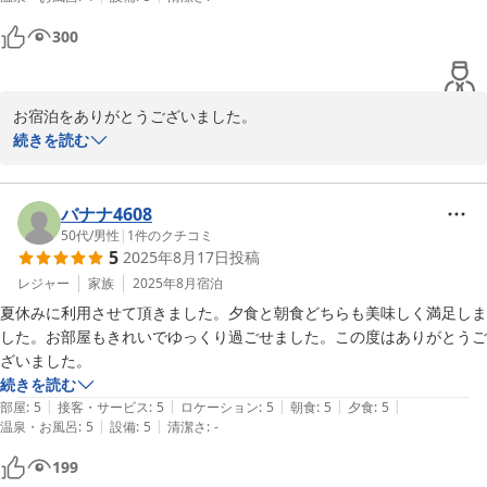
玄関が出迎えてくれます。

広々した廊下の窓は開け放たれ網戸のみ（でしたが、建物内で虫に遭遇
300
することもなく）、天然の風が心地良く、快適に過ごすことができまし
た。

チェックイン後から、食欲を誘う香りが漂ってきて期待が高まりました
お宿泊をありがとうございました。

が、お料理は絶品でした。選び抜いた素材、ロイヤルコペンハーゲンで
お庭の手入れはお部屋から覗いて枝の剪定や芝刈りをしたりしてお
続きを読む
統一されたお皿、味付け、盛り付けの美しさ、一品一品に拘りが詰まっ
ります。秋草は待った無しでやってきますので油断ができません。
ていて、思い出すだけでも幸せを感じます。

庭作りはエンドレス。とお客様からアドバイスを頂きましたので腰
細やかなお気遣いも温かさに溢れていて、思い出深いものとなりまし
を据えてやっていくつもりです。食材も含めまして仕入れや備品探
バナナ4608
た。

しは何年もかけてやっております。最近は加工食品が出回っていま
50代
/
男性
|
1
件のクチコミ
やんごとなきお方のような雰囲気を纏ったオーナーご夫妻様、お身体に
5
2025年8月17日
投稿
すが私どもは今まで通に四季の味を楽しんでいただけるよう心がけ
お気を付けて、素敵な館を保ち続けて頂けたらと願っています。

ております。あまりお客様の前にはしゃしゃり出ないようこれから
レジャー
家族
2025年8月
宿泊
またお邪魔させて頂けたら嬉しいです。
も用心してまいります。お客様のご投稿は私達家族には何より張り
夏休みに利用させて頂きました。夕食と朝食どちらも美味しく満足しま
合いとなりこれからこれからのエネルギーになります。

した。お部屋もきれいでゆっくり過ごせました。この度はありがとうご
お客様にはお体をお大切になりますよう申し上げ御礼の挨拶にかえ
ざいました。
させていただきます。

続きを読む
|
|
|
|
|
部屋
:
5
接客・サービス
:
5
ロケーション
:
5
朝食
:
5
夕食
:
5
|
|
温泉・お風呂
:
5
設備
:
5
清潔さ
:
-
2025-09-15
199