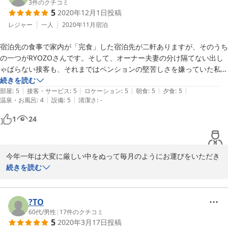
お褒めに頂きましたアナベルは最初は人苗でしたが下草を刈りなが
3
件のクチコミ
5
2020年12月1日
投稿
ら移動していました。こちらはもう初秋でお花も秋顔になってきて
います。

レジャー
一人
2020年11月
宿泊
宿泊先の食事で家内が「完食」した宿泊先が二軒ありますが、そのうち
これからもお気軽にお越しいただけますよう準備してまいります。
の一つがRYOZOさんです。そして、オーナー夫妻の分け隔てない出し
本当にありがとうございました。
ゃばらない接客も、それまではペンションの堅苦しさを嫌っていた私も
2024-08-15
「出かける・・」というよりは「帰っていく」という気持ちで利用させ
続きを読む
|
|
|
|
|
ていただいている宿泊施設になりました。部屋も床暖房が実に心地よ
部屋
:
5
接客・サービス
:
5
ロケーション
:
5
朝食
:
5
夕食
:
5
|
|
温泉・お風呂
:
4
設備
:
5
清潔さ
:
-
く、ぐっすりと休むことが出来ました。また機会が有れば暖かい人柄と
美味しい料理が待っている場所へ「ただいまぁ・・」っと帰りたくなる
1
24
RYOZOさんでもあります。

今年一年は大変に厳しい中をぬって毎月のようにお運びをいただき
まして、誠にありがとうございました。この仕事をしてまして、自
続きを読む
分たちのサービスがお客様にどこまで通じているのか不安の中で、
ありがたい書き込みを頂きましたこと感謝申し上げます。

これからも改修と修繕を繰り返しお客様を気持ちよくお迎えできる
?TO
ように励んで参ります。

60代
/
男性
|
17
件のクチコミ
5
2020年3月17日
投稿
「こちらは、いつでも空きのあるのが自慢の宿です。」（笑）
