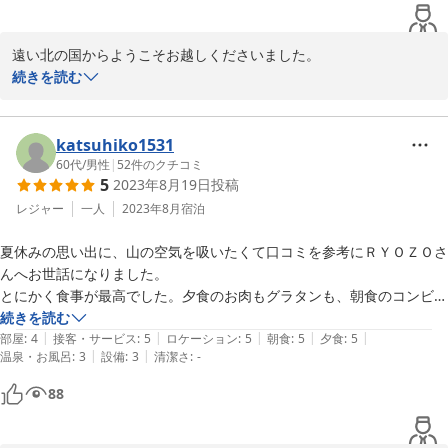
遠い北の国からようこそお越しくださいました。

誠に有難う存じます。

続きを読む
控えめなご主人さま、お気遣いいただいた奥様。そして

明るいお嬢様に心が癒されました。

これからも益々ご活躍くださいませ。

katsuhiko1531
ありがとうございました。
60代
/
男性
|
52
件のクチコミ
5
2023年8月19日
投稿
2025-08-17
レジャー
一人
2023年8月
宿泊
夏休みの思い出に、山の空気を吸いたくて口コミを参考にＲＹＯＺＯさ
んへお世話になりました。

とにかく食事が最高でした。夕食のお肉もグラタンも、朝食のコンビネ
ーションは「優しい味」。

続きを読む
|
|
|
|
|
お給仕はお母さんがしてくださいましたが、柔らかい口調で話しかけて
部屋
:
4
接客・サービス
:
5
ロケーション
:
5
朝食
:
5
夕食
:
5
|
|
温泉・お風呂
:
3
設備
:
3
清潔さ
:
-
くださり、ほっこりしました。

食後のコーヒーが自分にはぴったりで、豆の種類を伺うのを忘れてしま
88
いました。

館内も綺麗にされていて、気持ちよかったです。何より朝、鳥のさえず