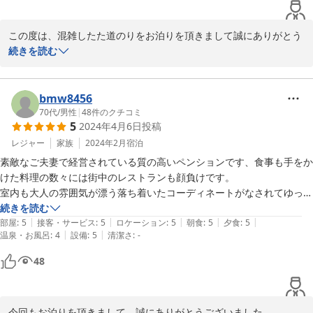
翌朝の朝食もおいしかったです。

また八ヶ岳に遊び行く時は必ず予約させて頂きます。

この度は、混雑したた道のりをお泊りを頂きまして誠にありがとう
大変お世話になりました！
ございました。こちらはオーバーツーリズムや外国人観光客の居な
続きを読む
い自然のパワースポットです。お客様からお褒めを頂いたことは張
り合いと感じております。

皆様にはこれを御縁にお越し頂きますようお願いいたします。
bmw8456
70代
/
男性
|
48
件のクチコミ
2024-05-05
5
2024年4月6日
投稿
レジャー
家族
2024年2月
宿泊
素敵なご夫妻で経営されている質の高いペンションです、食事も手をか
けた料理の数々には街中のレストランも顔負けです。

室内も大人の雰囲気が漂う落ち着いたコーディネートがなされてゆった
り過ごせました。

続きを読む
|
|
|
|
|
何度も訪れたいお宿です。
部屋
:
5
接客・サービス
:
5
ロケーション
:
5
朝食
:
5
夕食
:
5
|
|
温泉・お風呂
:
4
設備
:
5
清潔さ
:
-
48
今回もお泊りを頂きまして、誠にありがとうございました。
