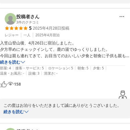
お天気が心配でしたがなんとか山頂の方は良かったかと存じます。

投稿者さん
私達は黒子と同じでお客様のスケジュールがスムーズに運べるよう
3
件のクチコミ
5
2025年4月28日
投稿
に思っております。地元の駐在員です。

レジャー
一人
2025年4月
宿泊
入笠山登山後、4月26日に宿泊しました。

夕方早めにチェックインして、鹿の湯でゆっくりしました。

2025-06-19
今回は親も連れてきて、お目当てのおいしい夕食と朝食に子供も親も家
族皆が大満足でした。

続きを読む
|
|
|
|
|
オーナー夫婦の優しい雰囲気にも癒されました。

部屋
:
4
接客・サービス
:
5
ロケーション
:
5
朝食
:
5
夕食
:
5
|
|
温泉・お風呂
:
-
設備
:
3
清潔さ
:
-
翌日は天空カートで抜群の景色を満喫でき最高の旅行になりました。あ
りがとうございました。
158
この度はお泊りをいただきまして誠にありがとうございました。

また、旅のお疲れが癒えないところを貴重なコメントに感謝申し上
続きを読む
げます。
