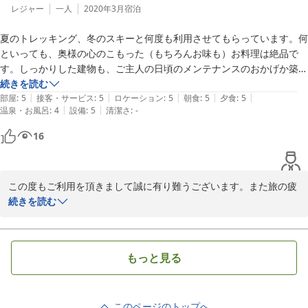
レジャー
一人
2020年3月
宿泊
　お客様にはこれからも末永くごひいきして下さいますよう申し上
夏のトレッキング、冬のスキーと何度も利用させてもらっています。何
といっても、奥様の心のこもった（もちろんお味も）お料理は絶品で
2020-12-01
す。しっかりした建物も、ご主人の日頃のメンテナンスのおかげか築年
数を全く感じさせないし、お部屋や設備も、シンプルながら充実してい
続きを読む
|
|
|
|
|
ると思います。お風呂は小さいですが、すぐ近くに温泉施設があるの
部屋
:
5
接客・サービス
:
5
ロケーション
:
5
朝食
:
5
夕食
:
5
|
|
温泉・お風呂
:
4
設備
:
5
清潔さ
:
-
で、時間があるときはそちらも利用しています。高級リゾートホテルを
望まれる方には、不満もあるのかもしれませんが、私にとっては気軽に
16
利用できる素敵な別荘といった感じで、落ち着いて過ごせる宿だと思い
ます。
この度もご利用を頂きまして誠に有り難うございます。また旅の疲
れが癒えないなかで書き込みを頂きまして感謝申し上げます。

続きを読む
お客様の仰せの通り、この宿は第二の我が家。賄い付きの別荘でご
利用をして頂ければと思っています。妻は自己流で37年料理を作っ
て参りました。一流ホテルとか海外での修行もありません。彼女の
もっと見る
感性でお客様にご満足いただける料理をして行くと存じます。

これからも居心地の良い宿を作って参ります。宜しくお願いいたし
このページのトップへ