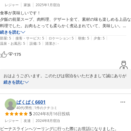
レジャー
家族
2025年1月
宿泊
お料理はお体の疲れを取れるようにお肉やお魚お野菜とその時の時
食事が美味しいです！

期に合わせて作っております。

夕飯の前菜スープ、肉料理、デザート全て、素材の味も楽しめる上品な
料理でした。お肉もとっても柔らかく煮込まれていて、美味しい。

スキーは少ししますのでなにかの御役に立てればと思いましたが余
アルコールはワイン、ビールが注文可能。

続きを読む
計なことになるとお話もできませんでした。この度は貴重なコメン
|
|
|
|
|
朝食も食べ応えがしっかりあります。パン三種類、サラダ、スクランブ
部屋
:
5
接客・サービス
:
5
ロケーション
:
5
朝食
:
5
夕食
:
5
トを頂戴しました。何より家族の励みになります。またのお越しご
|
|
温泉・お風呂
:
5
設備
:
5
清潔さ
:
-
ルエッグ、ソーセージ、ヨーグルト。

利用をお待ち申します。

紫蘇ドレッシングやシナモンも使われていてオシャレです。

175
リンゴジュースか牛乳が選べます

2食とも食後は紅茶かコーヒーが提供されます。美味しいです。

2025-01-13
今では都会のスーパーでは見かけることができない、大きくて立派な
おはようございます。このたびは宿泊をいただきまして誠にありが
青々と新鮮な野菜を使った料理に、感動しました。

とうございます。また旅の疲れが癒えぬ中、貴重な口コミコメント
続きを読む
を頂戴しましたこと感謝申し上げます。

2食ともボリュームがあります。必ずお腹を満たしてくれます。そうい
私たちのペンションの開業して40年以上にもなります。お客様のお
う心遣いを感じる量です。

食事のお相手をしたのはここで生まれここで育った長女です。次女
ぱくぱく6601
と交代でかけつけてくれています。

40代
/
男性
|
1
件のクチコミ
部屋はタオル大小、歯ブラシ、ドライヤーあります。トイレ洗面所付
5
2024年8月16日
投稿
き。

お料理の仕入れは長年の感でこの諏訪平で買出しをしております。

レジャー
友達
2024年8月
宿泊
清潔感がありとても居心地が良い部屋でした。

妻が調理をしていますが基本は「お肉と魚。」そして新鮮なお野
床暖房のみでもポカポカです。寒さの心配は不要。

ビーナスラインへツーリングに行った際にお世話になりました。
