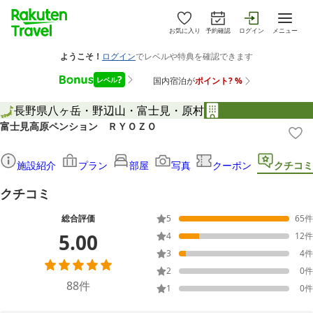
お気に入り
予約確認
ログイン
メニュー
長野県
八ヶ岳・野辺山・富士見・原村
富士見高原ペンション ＲＹＯＺＯ
施設紹介
プラン
部屋
写真
クーポン
クチコミ
クチコミ
総合評価
5
65
件
5.00
4
12
件
3
4
件
2
0
件
88
件
1
0
件