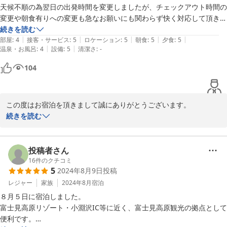
菜。パンは地域自慢のパン屋さんをタイミング良く買ってきます。

寝る時も布団がすごくあたたまっているので半袖で布団に入りたくなる
天候不順の為翌日の出発時間を変更しましたが、チェックアウト時間の
ペンションが時代遅れにならない建物にするために、その時代、そ
ほど。ただ、朝方は寒くなりますので、脱ぎ着で調節ができる部屋着が
変更や朝食有りへの変更も急なお願いにも関わらず快く対応して頂き大
の時代に合わせたサービスを考えています。

必要です。

変感謝しております！

続きを読む
今回のお客様のアドバイスを大切にして努力して参ります。

|
|
|
|
|
料理も普段箸でしか食事しない自分にとってはホークとナイフでの食事
部屋
:
4
接客・サービス
:
5
ロケーション
:
5
朝食
:
5
夕食
:
5
新春を向かえましたとは言え、まだ寒さが続きます。皆様にはどう
|
|
温泉・お風呂
:
4
設備
:
5
清潔さ
:
-
お風呂は綺麗で安心して利用できます。シャンプーコンディショナーボ
は少し緊張しましたが(笑)大変美味しく頂きました！

ぞお体はお大切になさいますよう申し上げ、本日の御礼の挨拶に変
ディーソープ揃ってます。いい香りです。

また近くへ観光した際は伺いたいと思います。

104
えさせていただきます。
ありがとうございました！
出迎えだけでなく、寒い中見送りまで、最初から最後まであたたかい心
2025-01-04
遣いをありがとうございました

この度はお宿泊を頂きまして誠にありがとうございます。

お陰様でとても良い旅になりました。
また貴重なるご投稿をを頂きました事に感謝を申し上げます。

続きを読む
お帰りには悪天候の中を無事にご到着されました事にホットしてお
ります。

ナイスガイのお二人、またお越しくださいませ。お待ちしておりま
投稿者さん
す。
16
件のクチコミ
5
2024年8月9日
投稿
2024-08-16
レジャー
家族
2024年8月
宿泊
８月５日に宿泊しました。

富士見高原リゾート・小淵沢IC等に近く、富士見高原観光の拠点として
便利です。
