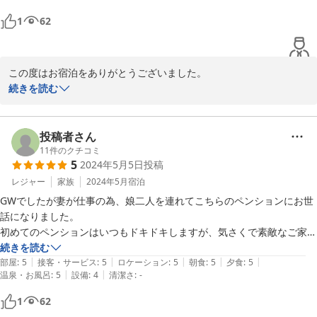
ったです。

1
62
徒歩10分のところに日帰り温泉があり、散歩がてらに便利です。
この度はお宿泊をありがとうございました。

また貴重なコメントを頂戴をしまして感謝申し上げます。

続きを読む
ご滞在中はご不便があったと存じます。

私共なんとか40年のペンション宿を営業をしております。今はお部
屋を整えて四季の食材を活かしたお料理をして参ります。現地での
投稿者さん
ユーテリティになればと思っております。

11
件のクチコミ
5
2024年5月5日
投稿
お客様がお帰りになられた昨日から梅雨入。

レジャー
家族
2024年5月
宿泊
都会ではお仕事でお忙しいとぞんじますが

GWでしたが妻が仕事の為、娘二人を連れてこちらのペンションにお世
どうぞお体にはご留意下さいましてこれからもお気軽にお泊りにお
話になりました。

越しくださいませ。お迎えに参ります。
初めてのペンションはいつもドキドキしますが、気さくで素敵なご家族
が経営されており娘二人も大変喜んでおりました。

続きを読む
2024-06-23
|
|
|
|
|
夕食前に到着、バタバタとお風呂を済ませて夕食。

部屋
:
5
接客・サービス
:
5
ロケーション
:
5
朝食
:
5
夕食
:
5
|
|
温泉・お風呂
:
5
設備
:
4
清潔さ
:
-
お風呂も気持ちよかったし、食事もとてもおいしく大満足でした。

夕食後は夜の散歩で星空を！

1
62
家族の思い出に残る素敵な旅でした。
