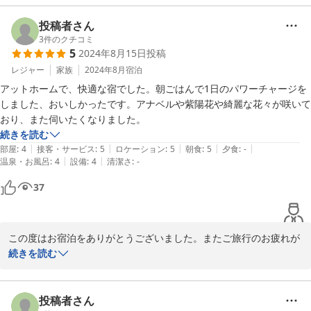
お褒めに頂きましたお料理は様々なお客様のご要望を頂きながら作
ってまいりました。お肉料理が主体ですが妻がパンのこだわりが強
投稿者さん
子供も「またRYOZOさんに泊まりたい！」

くこの諏訪地域のパン屋さんをその料理に合わせて注文をしており
3
件のクチコミ
「またスキーで遊びたい！」

5
2024年8月15日
投稿
ます。

「キッズスノーパークでソリが楽しかった！」

レジャー
家族
2024年8月
宿泊
と言っています（笑）

アットホームで、快適な宿でした。朝ごはんで1日のパワーチャージを
本当に虫たちはお部屋には温かい窓を目がけて侵入してきて困って
RYOZOさんに宿泊された方はお分かりかと思いますが、

しました、おいしかったです。アナベルや紫陽花や綺麗な花々が咲いて
おります。無賃宿泊です。（笑）

しっかりと感染予防対策が徹底されており、

おり、また伺いたくなりました。
清潔な室内で安心してゆっくりと過ごす事ができました。

続きを読む
これからもホスピタリティーの宿を目指してお客様にはお気軽にお
|
|
|
|
|
部屋
:
4
接客・サービス
:
5
ロケーション
:
5
朝食
:
5
夕食
:
-
|
|
温泉・お風呂
:
4
設備
:
4
清潔さ
:
-
お部屋の窓から北斗七星が見えたり、

てんとう虫を見かけたり…

2024-01-08
37
幸運まで頂き感謝です(o^^o)

また宿泊できる日を楽しみにしております。

この度はお宿泊をありがとうございました。またご旅行のお疲れが
癒えないにもかかわらずご投稿に感謝申し上げます。

続きを読む
丁度夏休みでしたので娘たちが帰ってお手伝いをしてくれました。

お食事は地域の市場で仕入れております。

投稿者さん