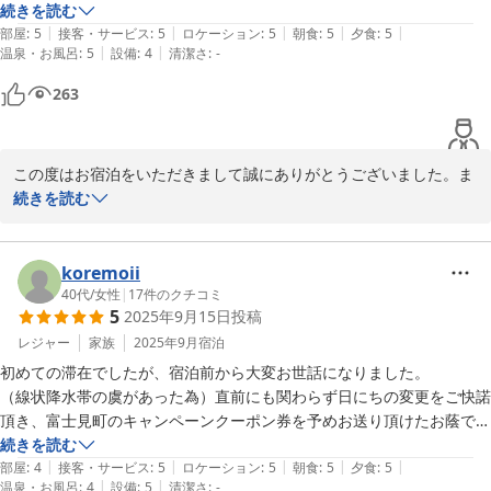
いただきました。
続きを読む
|
|
|
|
|
部屋
:
5
接客・サービス
:
5
ロケーション
:
5
朝食
:
5
夕食
:
5
|
|
温泉・お風呂
:
5
設備
:
4
清潔さ
:
-
263
この度はお宿泊をいただきまして誠にありがとうございました。ま
た貴重な口コミ投稿をいただきましたことに感謝申し上げます。お
続きを読む
部屋のことやお食事には少しでも衛生的に季節感のある果物やお野
菜。お肉と魚を選んできます。ただし地元スーパーからです。毎日
が楽しくしていただけますようして参ります。本当にありがとうご
koremoii
40代
/
女性
|
17
件のクチコミ
5
2025年9月15日
投稿
2025-09-26
レジャー
家族
2025年9月
宿泊
初めての滞在でしたが、宿泊前から大変お世話になりました。

（線状降水帯の虞があった為）直前にも関わらず日にちの変更をご快諾
頂き、富士見町のキャンペーンクーポン券を予めお送り頂けたお蔭で、
初日から存分に満喫することができました。

続きを読む
|
|
|
|
|
開放的なお庭、丹精込めて手入れされた花々、明るい陽射しに包まれた
部屋
:
4
接客・サービス
:
5
ロケーション
:
5
朝食
:
5
夕食
:
5
|
|
温泉・お風呂
:
4
設備
:
5
清潔さ
:
-