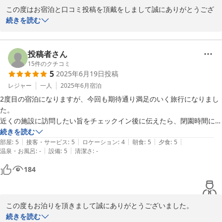
りを聞きながらの目覚めは最高でした。チェックアウトの時はお父さん
この度はお宿泊と口コミ投稿を頂戴をしまして誠にありがとうござ
が駐車場まで見送りに出てくださり、こういう心配りはとっても嬉しい
いました。

続きを読む
ものでした。

ペンションはわき目も触れず42年になりました。

また是非伺いたいお宿になりました。次回はぜひスペアリブを食べさせ
スペアーリブは最初から続けていますので定番となりました。ぜひ
てください。

お客様のお味になればと思います。

投稿者さん
お客様のお言葉は励みに頑張ります。

15
件のクチコミ
5
2025年6月19日
投稿
お待ちしております。

レジャー
一人
2025年6月
宿泊
2度目の宿泊になりますが、今回も期待通り満足のいく旅行になりまし
た。

2023-08-19
近くの施設に訪問したい旨をチェックイン後に伝えたら、閉園時間に間
に合わないかもしれないと、すぐに車で送っていただけました。

続きを読む
|
|
|
|
|
細かいところをいろいろ気遣っていただき、快適に宿泊できました。

部屋
:
5
接客・サービス
:
5
ロケーション
:
4
朝食
:
5
夕食
:
5
|
|
温泉・お風呂
:
-
設備
:
5
清潔さ
:
-
お料理は相変わらず美味しかったです。
184
この度もお泊りを頂きまして誠にありがとうございました。

また、貴重な投稿に感謝申し上げます。

続きを読む