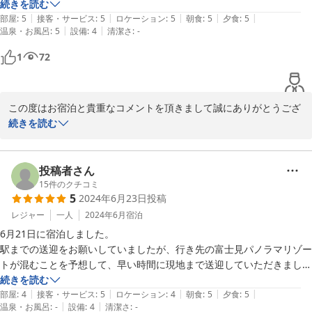
周辺は林に囲まれ、様々な野鳥を観察できます。

続きを読む
|
|
|
|
|
食事は、前菜・お魚・お肉デザートのコースで、美味しくいただきまし
部屋
:
5
接客・サービス
:
5
ロケーション
:
5
朝食
:
5
夕食
:
5
|
|
温泉・お風呂
:
5
設備
:
4
清潔さ
:
-
た。

オーナーは気さくで親切なご夫婦で、大変お世話になりました。
1
72
この度はお宿泊と貴重なコメントを頂きまして誠にありがとうござ
います。

続きを読む
なぜかアスリートの宿で愛されていますが基本は都会の喧騒を離れ
ていただける宿を目指しております。一期一会ではありますがこれ
からもご縁が有りましたらご利用くださいませ。
投稿者さん
15
件のクチコミ
2024-08-09
5
2024年6月23日
投稿
レジャー
一人
2024年6月
宿泊
6月21日に宿泊しました。

駅までの送迎をお願いしていましたが、行き先の富士見パノラマリゾー
トが混むことを予想して、早い時間に現地まで送迎していただきまし
た。

続きを読む
|
|
|
|
|
おかげさまでたっぷりと楽しめました。

部屋
:
4
接客・サービス
:
5
ロケーション
:
4
朝食
:
5
夕食
:
5
|
|
温泉・お風呂
:
-
設備
:
4
清潔さ
:
-
食事はどれも美味しかったのですが、量がたっぷりで残して申し訳なか