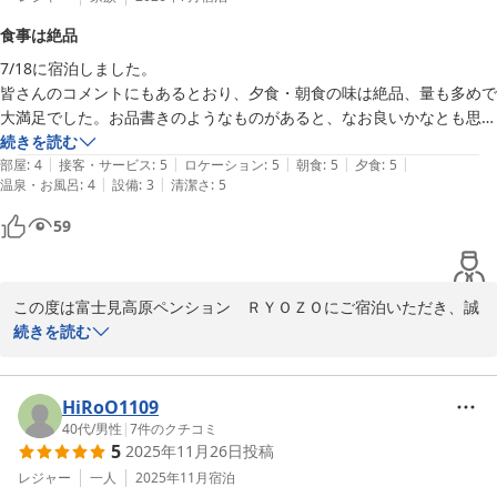
食事は絶品
7/18に宿泊しました。

皆さんのコメントにもあるとおり、夕食・朝食の味は絶品、量も多めで
大満足でした。お品書きのようなものがあると、なお良いかなとも思い
ました。

続きを読む
|
|
|
|
|
朝晩の気温は標高が高いこともあり、幾分ひんやりします。泊まったお
部屋
:
4
接客・サービス
:
5
ロケーション
:
5
朝食
:
5
夕食
:
5
|
|
温泉・お風呂
:
4
設備
:
3
清潔さ
:
5
部屋は冷房がなく、暑かったので何年かぶりに網戸状態で寝ることにし
ました。

59
今度は、涼しい時期に伺おうかなと思います。
この度は富士見高原ペンション　ＲＹＯＺＯにご宿泊いただき、誠
にありがとうございます。

続きを読む
お部屋の空調に関しまして、ご不便をおかけし申し訳ございません
でした。当ペンションはエアコン付きのお部屋もご用意してありま
HiRoO1109
す。お泊りになられましたお部屋は角部屋で窓が２つありまして風
40代
/
男性
|
7
件のクチコミ
5
2025年11月26日
投稿
通しも良く涼しいお部屋でした。また夏の連休が重なりお泊りの連
泊のお客様を優先をしてしまうお部屋割をしてしまいました事を心
レジャー
一人
2025年11月
宿泊