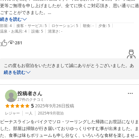
更等ご無理を申し上げましたが、全てに快くご対応頂き、思い通りに過
ごすことができました。

オーナーご夫妻様のお優しいお人柄（細やかにお心配りして下さる温か
続きを読む
|
|
|
|
|
さ）が、そのままペンション全体の雰囲気に繋がっていて、すっかりフ
部屋
:
4
接客・サービス
:
5
ロケーション
:
5
朝食
:
-
夕食
:
5
|
|
温泉・お風呂
:
4
設備
:
5
清潔さ
:
-
ァンになってしまいました！

暖かくなりましたら、是非お邪魔させて頂ければ幸いです。
281
この度もお宿泊をいただきまして誠にありがとうございました。あ
いにくの雨模様でしたが冷え込んだお陰で紅葉も進みました。

続きを読む
お客様は朝からお散歩をされたりされて笑い声が聞こえておりまし
た。

おりました。この八ヶ岳南山麓は青空と白樺です。そして毎日のよ
投稿者さん
うに地域のお野菜が新鮮に入って来ます。大変に厳しい寒さもあり
27
件のクチコミ
5
2025年9月26日
投稿
ますがかの環境がお身体を整えてくれると思います。紅葉も間も無
く、そしてスキーシーズン到来です。暖炉の柔らかい暖かさでリラ
レジャー
一人
2025年9月
宿泊
ックスしてくださいませ。この度も誠に有難うございました。
ビーナスラインをバイクでソロ・ツーリングした帰路にお世話になりま
した。部屋は掃除が行き届いておりゆっくりやすむ事が出来ました。ま
2025-10-26
た、食事は味もボリュームも申し分なく、いろいろな食材を楽しませて