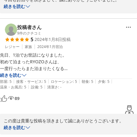
続きを読む
この建物は岩永和丸氏の設計で一階が鉄筋コンクリート二階がモル
タルで乗っています。ペンションではここだけです。インテリアは
白をベースに茶か黒を貴重としています。40年になりますが代わり
投稿者さん
ありません。お食事は季節感のあるお食事をご用意してあります。
9
件のクチコミ
5
2024年1月8日
投稿
私どもはお宿泊中のお客様には煩わしくならないようにしておりま
す。

レジャー
家族
2024年1月
宿泊
先日、1泊でお世話になりました。

これからも色々なプランをご用意いたしますのでお越しくださいま
初めて泊まったRYOZOさんは、

せ。

一度行ったらまた泊まりたくなる

☆おもてなし精神抜群☆のペンションでした！

続きを読む
お待ち申します。
|
|
|
|
|
部屋
:
5
接客・サービス
:
5
ロケーション
:
5
朝食
:
5
夕食
:
5
|
|
温泉・お風呂
:
5
設備
:
5
清潔さ
:
-
朝夜ともに栄養バランスが整っているボリュームたっぷりの

2024-04-06
とても美味しいお食事に、

89
疲れがスーッと抜ける清潔な風呂、

大自然の中でオーナーご家族みなさんの温かいお心遣いにて、快適に過
ごす事ができました。

この度は貴重な投稿を頂きまして誠にありがとうございます。

ただひたすら開業をしてここまで42年もなります。

続きを読む
またRYOZOさんから富士見高原スキー場まで近く、

スキー場も無かった頃から、気が付きましたら私達は高齢者（笑）

アクセスが良いので、車での移動もラクでした。
