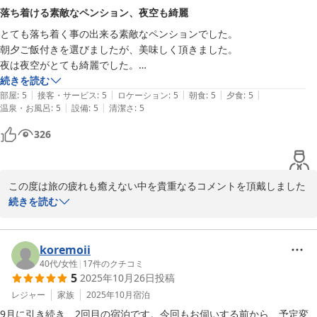
よりお詫び申し上げます。

落ち着ける素敵なペンション、夜空も綺麗
今後は指摘頂きましたこと肝に銘じはげんでまいります。

とても落ち着く事の出来る素敵なペンションでした。

お客様には連日の酷暑が続くと存じますがどうぞお体はご自愛くだ
朝夕ご飯付きを選びましたが、美味しく頂きました。

さいますよう申し上げご投稿の挨拶にかえさせていただきます。

夜は夜空がとても綺麗でした。

また泊まりたいと思います。
続きを読む
追記

|
|
|
|
|
部屋
:
5
接客・サービス
:
5
ロケーション
:
5
朝食
:
5
夕食
:
5
先ほど遅れていましたエアコン設置工事が7/31になると連絡をいた
|
|
温泉・お風呂
:
5
設備
:
5
清潔さ
:
5
だきました。

暦の上ではそろそろ秋ですがまだまだ暑い日が続くと存じます。ま
326
富士見高原ペンション ＲＹＯＺＯ
2026-07-26
この度は旅の疲れも癒えない中を貴重なるコメントを頂戴しました
事感謝申し上げます。

続きを読む
この時期は、紅葉も終わりましたが夜空の星は明け方までご覧にな
れます。

koremoii
40代
/
女性
|
17
件のクチコミ
富士見高原ペンション ＲＹＯＺＯ
5
2025年10月26日
投稿
2025-11-26
レジャー
家族
2025年10月
宿泊
9月に引き続き、2回目の宿泊です。今回もお伺いする前から、予定変