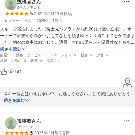
この宿を始めて４０年を過ぎようとしております。

投稿者さん
お料理は頑固に妻が仕入れで品定めをしています。遠い諏訪平を隅
3
件のクチコミ
5
2025年1月13日
投稿
から隅までお肉や魚。パンまでダブらないよう命をかけているよう
です。お客様にそれが通じてか妻は満足していると思います。

レジャー
一人
2025年1月
宿泊
スキーで宿泊しました（富士見パノラマから約20分と近い立地）。オ
これからも優しご主人様とお嬢様。そのお孫様がお見えになられる
ーナーご家族から温かいおもてなしを頂きゆっくり過ごすことができま
までがんばります。どうぞお待ち申します。
した。朝夕の食事はおいしく、適量、お肉は柔らかく温野菜などもあり 
子ども（小学生低学年）も食が進みました。お風呂は入れ替え制の家族
続きを読む
2025-04-28
|
|
|
|
|
風呂で、こちらもゆっくり入ることができました。部屋は床暖房があ
部屋
:
5
接客・サービス
:
5
ロケーション
:
5
朝食
:
5
夕食
:
5
|
|
温泉・お風呂
:
5
設備
:
5
清潔さ
:
-
り、エアコンに比べると空気の乾燥も少ないように感じ快適に過ごせま
した。

142
1泊と短い滞在でしたが色々とご丁寧にご対応いただき誠に有難うござ
いました。スキー板の室内保管もお手数をおかけいたしました。またよ
ろしくお願いいたします。
スキー宿とはいえお寒い中、お越しくださいまして誠にありがとう
ございました。

続きを読む
冬スキーなのですが乾燥室もチューンナップする所もございませ
ん。ご不便をおかけしています。お部屋の床暖房はベットの下にグ
投稿者さん
ローブやインナーブーツを並べて置くと翌日には温かく着やすくな
1
件のクチコミ
5
2025年1月5日
投稿
ります。
