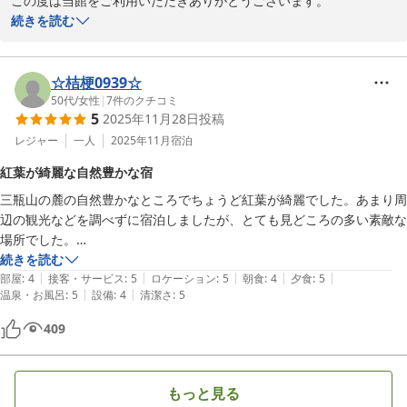
この度は当館をご利用いただきありがとうございます。

続きを読む
存分に楽しんでいただけて幸いでございます。

当館の露天風呂は男女合わせて16種類あり、釜や樽など色々な形の
湯船を巡るのも醍醐味のひとつです。「楽しい」と言っていただけ
☆桔梗0939☆
て何よりの励みになります。

50代
/
女性
|
7
件のクチコミ
5
2025年11月28日
投稿
季節が変わると、お湯に浸かりながら見える景色もまた違った表情
レジャー
一人
2025年11月
宿泊
を見せてくれます。ぜひまた、温泉を満喫しにいらしてください。
紅葉が綺麗な自然豊かな宿
スタッフ一同お待ちしております。
三瓶山の麓の自然豊かなところでちょうど紅葉が綺麗でした。あまり周
三瓶温泉 国民宿舎さんべ荘
辺の観光などを調べずに宿泊しましたが、とても見どころの多い素敵な
2026-03-07
場所でした。

続きを読む
|
|
|
|
|
ひとり旅でしたので、シングルルームにしましたが、ダブルベッドで、
部屋
:
4
接客・サービス
:
5
ロケーション
:
5
朝食
:
4
夕食
:
5
|
|
温泉・お風呂
:
5
設備
:
4
清潔さ
:
5
部屋も広く十分でした。部屋からの眺望が望めないのは、シングルルー
ムなので仕方ないと思いますし、窓の外には建物が見えますが特に圧迫
409
感などは感じず、問題ありませんでした。

夕食はしまね和牛の付いているプランにしましたが、お肉が柔らかく、
もっと見る
また味もとても美味しかったです。手打ちの三瓶そばや地元の食材を使