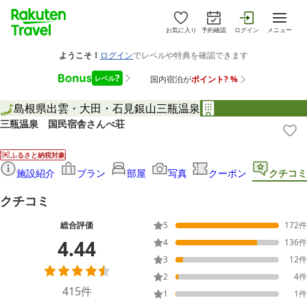
お気に入り
予約確認
ログイン
メニュー
島根県
出雲・大田・石見銀山
三瓶温泉
三瓶温泉 国民宿舎さんべ荘
ふるさと納税対象
施設紹介
プラン
部屋
写真
クーポン
クチコミ
クチコミ
総合評価
5
172
件
4.44
4
136
件
3
12
件
2
4
件
415
件
1
1
件