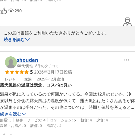
290
この度は当館をご利用いただきありがとうございます。

続きを読む
出雲国引きマラソン、本当にお疲れ様でした！当館の温泉が、走り
抜いたお体の疲れを癒やすお手伝いができたなら、これほど嬉しい
ことはありません。

shoudan
60代
/
男性
|
8
件のクチコミ
5
2026年2月17日
投稿
リニューアルした施設やスタッフの対応にも温かいお言葉をいただ
き、感謝の気持ちでいっぱいです。

レジャー
家族
2025年12月
宿泊
露天風呂の温度は残念、コスパは良い
「また利用します」とのお言葉を胸に、これからも心地よい宿づく
温泉が気に入っているので何回かいってる。今回は12月のせいか、冷
りに努めてまいります。ぜひまた、のんびりしにいらしてくださ
泉以外も外側の露天風呂の温度が低くて、露天風呂はたくさんあるが体
い。スタッフ一同お待ちしております。
が温まるのは半分だった。その他については、時期と値段を考えると、
総合的にはコストパフォーマンスは良いと思う。
続きを読む
三瓶温泉 国民宿舎さんべ荘
|
|
|
|
|
部屋
:
5
接客・サービス
:
4
ロケーション
:
5
朝食
:
4
夕食
:
4
2026-03-07
|
|
温泉・お風呂
:
5
設備
:
5
清潔さ
:
5