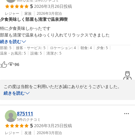
またのご利用お待ちしております。
60代
/
女性
|
2
件のクチコミ
5
2026年3月26日
投稿
三瓶温泉 国民宿舎さんべ荘
レジャー
家族
2026年3月
宿泊
2026-04-05
夕食美味しく部屋も清潔で温泉満喫
特に夕食美味しかったです

部屋も清潔で温泉もゆっくり入れてリラックスできました
続きを読む
|
|
|
|
|
部屋
:
5
接客・サービス
:
5
ロケーション
:
4
朝食
:
4
夕食
:
5
|
|
温泉・お風呂
:
5
設備
:
5
清潔さ
:
5
96
この度は当館をご利用いただき誠にありがとうございました。

お食事が美味しかったとのお声、本当に嬉しく拝読いたしました！

続きを読む
お部屋や温泉でもご自身のペースでのんびりとお寛ぎいただけたご
様子が伝わり、私共も温かい気持ちになりました。また美味しいご
飯と温泉をご用意してお待ちしております。
875111
5
件のクチコミ
三瓶温泉 国民宿舎さんべ荘
5
2026年3月25日
投稿
2026-04-05
レジャー
友達
2026年3月
宿泊