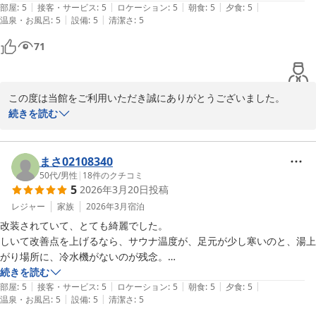
|
|
|
|
|
部屋
:
5
接客・サービス
:
5
ロケーション
:
5
朝食
:
5
夕食
:
5
|
|
温泉・お風呂
:
5
設備
:
5
清潔さ
:
5
71
この度は当館をご利用いただき誠にありがとうございました。

サービスやお食事、温泉、温かいお言葉を頂戴し、静かな環境の中
続きを読む
で日頃のお疲れを癒やしていただけたようで嬉しく思います。

ぜひまた、三瓶へリフレッシュしにいらしてください。スタッフ一
同、次のお越しを心よりお待ちいたしております。
まさ02108340
50代
/
男性
|
18
件のクチコミ
三瓶温泉 国民宿舎さんべ荘
5
2026年3月20日
投稿
2026-04-04
レジャー
家族
2026年3月
宿泊
改装されていて、とても綺麗でした。

しいて改善点を上げるなら、サウナ温度が、足元が少し寒いのと、湯上
がり場所に、冷水機がないのが残念。

次回までに、設置を楽しみにしておきます。
続きを読む
|
|
|
|
|
部屋
:
5
接客・サービス
:
5
ロケーション
:
5
朝食
:
5
夕食
:
5
|
|
温泉・お風呂
:
5
設備
:
5
清潔さ
:
5