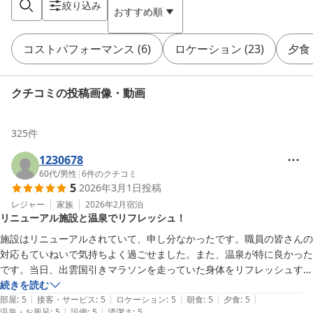
絞り込み
おすすめ順
コストパフォーマンス
(
6
)
ロケーション
(
23
)
夕食
クチコミの投稿画像・動画
325
件
1230678
60代
/
男性
|
6
件のクチコミ
5
2026年3月1日
投稿
レジャー
家族
2026年2月
宿泊
リニューアル施設と温泉でリフレッシュ！
施設はリニューアルされていて、申し分なかったです。職員の皆さんの
対応もていねいで気持ちよく過ごせました。また、温泉が特に良かった
です。当日、出雲国引きマラソンを走っていた身体をリフレッシュする
ことができました。また、利用させてきただきます。
続きを読む
|
|
|
|
|
部屋
:
5
接客・サービス
:
5
ロケーション
:
5
朝食
:
5
夕食
:
5
|
|
温泉・お風呂
:
5
設備
:
5
清潔さ
:
5