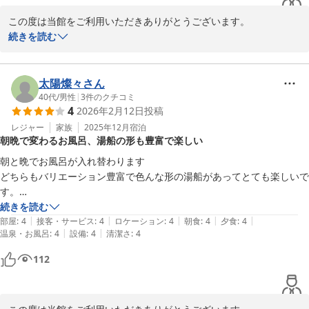
この度は当館をご利用いただきありがとうございます。

続きを読む
お料理だけでなく「お米が美味しい」と言っていただけて感激で
す！たくさんおかわりして、お腹いっぱい大満足していただけたご
様子が目に浮かび、私共も嬉しくなります。

太陽燦々さん
40代
/
男性
|
3
件のクチコミ
4
2026年2月12日
投稿
満天の星空を眺めながらの露天風呂も「最高」と言っていただき嬉
しく思います。澄んだ空気の中で見上げる星空は、三瓶ならではの
レジャー
家族
2025年12月
宿泊
朝晩で変わるお風呂、湯船の形も豊富で楽しい
特別な時間ですよね。

朝と晩でお風呂が入れ替わります

ぜひまた、美味しいご飯と温泉でのんびりしにいらしてください。
どちらもバリエーション豊富で色んな形の湯船があってとても楽しいで
スタッフ一同お待ちしております。
す。

続きを読む
三瓶温泉 国民宿舎さんべ荘
|
|
|
|
|
部屋
:
4
接客・サービス
:
4
ロケーション
:
4
朝食
:
4
夕食
:
4
2026-03-07
|
|
温泉・お風呂
:
4
設備
:
4
清潔さ
:
4
112