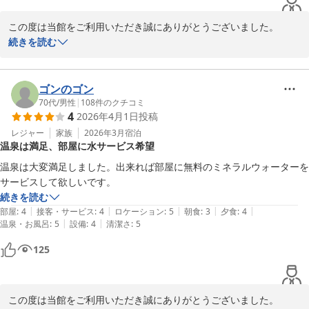
この度は当館をご利用いただき誠にありがとうございました。

少しぬるめのお湯はゆっくりと長湯を楽しめるのが特徴でございま
続きを読む
す♪

温泉、お食事ともに喜んでいただけましたようで幸いでございま
す。

ゴンのゴン
70代
/
男性
|
108
件のクチコミ
4
2026年4月1日
投稿
三瓶温泉 国民宿舎さんべ荘
レジャー
家族
2026年3月
宿泊
2026-05-10
温泉は満足、部屋に水サービス希望
温泉は大変満足しました。出来れば部屋に無料のミネラルウォーターを
サービスして欲しいです。
続きを読む
|
|
|
|
|
部屋
:
4
接客・サービス
:
4
ロケーション
:
5
朝食
:
3
夕食
:
4
|
|
温泉・お風呂
:
5
設備
:
4
清潔さ
:
5
125
この度は当館をご利用いただき誠にありがとうございました。
