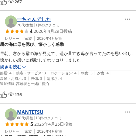
267
一ちゃんでした
70代
/
女性
|
1
件のクチコミ
4
2026年4月29日
投稿
レジャー
家族
2026年4月
宿泊
霧の海に母を偲び、懐かしく感動
早朝、窓から霧の海が見えて、遥か昔亡き母が言ってたのを思い出し、
続きを読む
|
|
|
|
|
部屋
:
4
接客・サービス
:
3
ロケーション
:
4
朝食
:
3
夕食
:
4
|
|
温泉・お風呂
:
3
設備
:
3
清潔さ
:
4
追加情報
:
高齢者と一緒に宿泊
136
MANTETSU
60代
/
男性
|
13
件のクチコミ
5
2026年4月25日
投稿
レジャー
家族
2026年4月
宿泊