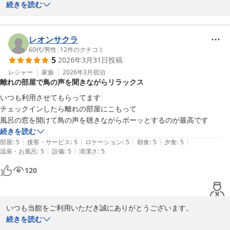
当館自慢の温泉に「大変満足」とのお言葉をいただき、私共もとて
続きを読む
も嬉しく思っております。

いただいたご要望は、今後のサービス向上に向けた大切な検討課題
とさせていただきます。

レオンサクラ
60代
/
男性
|
12
件のクチコミ
5
2026年3月31日
投稿
これからも、皆様にご満足いただけるおもてなしを目指して努めて
まいります。また機会がございましたら、ぜひ三瓶の湯を楽しみに
レジャー
家族
2026年3月
宿泊
離れの部屋で鳥の声を聞きながらリラックス
いらしてください。スタッフ一同、心よりお待ちしております。
いつも利用させてもらってます

三瓶温泉 国民宿舎さんべ荘
チェックインしたら離れの部屋にこもって

2026-04-23
風呂の窓を開けて鳥の声を聴きながらボーッとするのが最高です
続きを読む
|
|
|
|
|
部屋
:
5
接客・サービス
:
5
ロケーション
:
5
朝食
:
5
夕食
:
5
|
|
温泉・お風呂
:
5
設備
:
5
清潔さ
:
5
120
いつも当館をご利用いただき誠にありがとうございます。

鳥のさえずりを聴きながらボーッとするお時間は、三瓶の自然を感
続きを読む