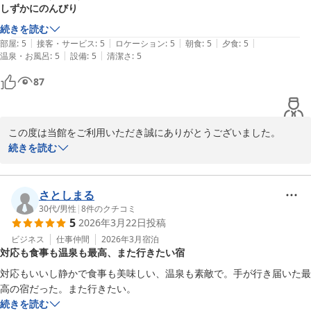
しずかにのんびり
続きを読む
|
|
|
|
|
部屋
:
5
接客・サービス
:
5
ロケーション
:
5
朝食
:
5
夕食
:
5
|
|
温泉・お風呂
:
5
設備
:
5
清潔さ
:
5
87
この度は当館をご利用いただき誠にありがとうございました。

「しずかにのんびり」お過ごしいただけたとのこと、私共も大変嬉
続きを読む
しく思います。三瓶の自然に囲まれた静かな空間で、心穏やかなひ
とときをお過ごしいただけたのであれば幸いです。

ぜひまた、のんびりしにいらしてくださいね。
さとしまる
30代
/
男性
|
8
件のクチコミ
三瓶温泉 国民宿舎さんべ荘
5
2026年3月22日
投稿
2026-04-05
ビジネス
仕事仲間
2026年3月
宿泊
対応も食事も温泉も最高、また行きたい宿
対応もいいし静かで食事も美味しい、温泉も素敵で。手が行き届いた最
高の宿だった。また行きたい。
続きを読む