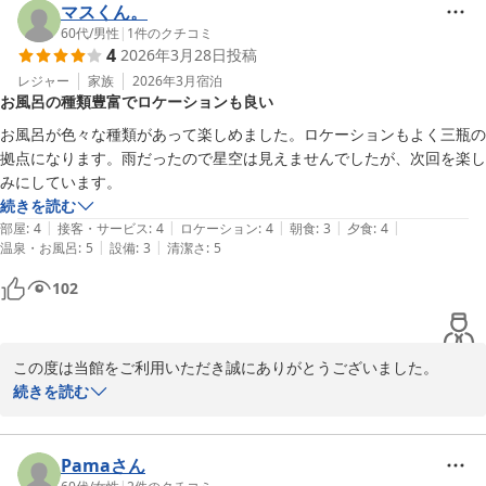
マスくん。
三瓶温泉 国民宿舎さんべ荘
60代
/
男性
|
1
件のクチコミ
2026-04-23
4
2026年3月28日
投稿
レジャー
家族
2026年3月
宿泊
お風呂の種類豊富でロケーションも良い
お風呂が色々な種類があって楽しめました。ロケーションもよく三瓶の
拠点になります。雨だったので星空は見えませんでしたが、次回を楽し
みにしています。
続きを読む
|
|
|
|
|
部屋
:
4
接客・サービス
:
4
ロケーション
:
4
朝食
:
3
夕食
:
4
|
|
温泉・お風呂
:
5
設備
:
3
清潔さ
:
5
102
この度は当館をご利用いただき誠にありがとうございました。

豊かな自然に囲まれたこの場所から、三瓶の魅力を存分に感じてい
続きを読む
ただけたなら何よりです。今回はあいにくのお天気で星空をご覧い
ただけず、私共も残念な思いですが、ぜひ次回は、満天の星空の下
で露天風呂を満喫しにいらしてくださいね。

Pamaさん