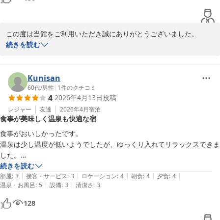
この度は当館をご利用いただき誠にありがとうございました。

ご滞在中は快適にお過ごしいただけたとのこと、大変嬉しく喜んで
続きを読む
おります。

季節が変わると、三瓶山もまた全く違う美しい景色を見せてくれま
す。ぜひまた、登山の拠点や日常のリフレッシュとして当館をご利
Kunisan
用くださいませ。次のお越しを心よりお待ち申し上げております。
60代
/
男性
|
1
件のクチコミ
4
2026年4月13日
投稿
三瓶温泉 国民宿舎さんべ荘
レジャー
友達
2026年4月
宿泊
2026-05-10
食事が美味しく温泉も快適な宿
食事がおいしかったです。

温泉は少し温度が低いようでしたが、ゆっくり入れてリラックスできま
した。

数ある露天風呂も快適でした。

続きを読む
|
|
|
|
|
ありがとうございましたえ
部屋
:
3
接客・サービス
:
3
ロケーション
:
4
朝食
:
4
夕食
:
4
|
|
温泉・お風呂
:
5
設備
:
3
清潔さ
:
3
128