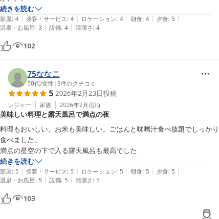
続きを読む
|
|
|
|
|
部屋
:
4
接客・サービス
:
4
ロケーション
:
4
朝食
:
4
夕食
:
5
|
|
温泉・お風呂
:
3
設備
:
4
清潔さ
:
4
102
75ななこ
50代
/
女性
|
3
件のクチコミ
5
2026年2月23日
投稿
レジャー
家族
2026年2月
宿泊
美味しい料理と露天風呂で満点の夜
料理もおいしい、お米も美味しい。ごはんと味噌汁食べ放題でしっかり
食べました。

満点の星空の下で入る露天風呂も最高でした
続きを読む
|
|
|
|
|
部屋
:
5
接客・サービス
:
5
ロケーション
:
5
朝食
:
5
夕食
:
5
|
|
温泉・お風呂
:
5
設備
:
5
清潔さ
:
5
103