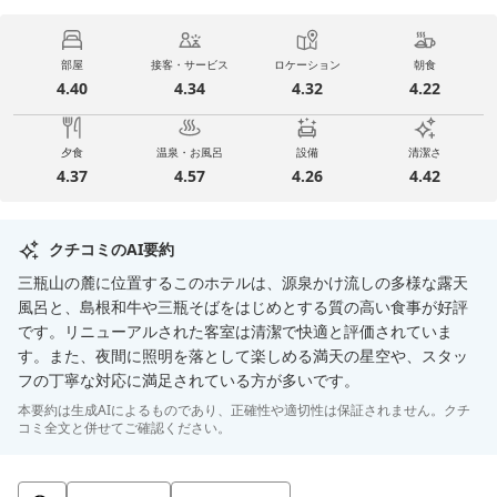
部屋
接客・サービス
ロケーション
朝食
4.40
4.34
4.32
4.22
夕食
温泉・お風呂
設備
清潔さ
4.37
4.57
4.26
4.42
クチコミのAI要約
三瓶山の麓に位置するこのホテルは、源泉かけ流しの多様な露天
風呂と、島根和牛や三瓶そばをはじめとする質の高い食事が好評
です。リニューアルされた客室は清潔で快適と評価されていま
す。また、夜間に照明を落として楽しめる満天の星空や、スタッ
フの丁寧な対応に満足されている方が多いです。
本要約は生成AIによるものであり、正確性や適切性は保証されません。クチ
コミ全文と併せてご確認ください。