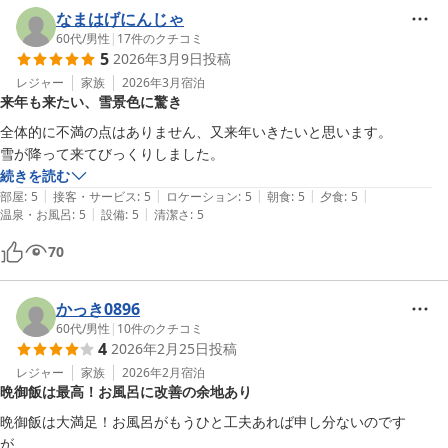
ぜひまた、三瓶の温泉と美味しいご飯、そして梅干しを楽しみにい
なまはげにんじゃ
らしてください。スタッフ一同、次のお越しを心よりお待ちしてお
60代
/
男性
|
17
件のクチコミ
5
2026年3月9日
投稿
レジャー
家族
2026年3月
宿泊
三瓶温泉 国民宿舎さんべ荘
来年も来たい、雪景色に驚き
2026-04-04
全体的に不満の点はありません、又来年いきたいと思います。

雪が降って来てびっくりしました。
続きを読む
|
|
|
|
|
部屋
:
5
接客・サービス
:
5
ロケーション
:
5
朝食
:
5
夕食
:
5
|
|
温泉・お風呂
:
5
設備
:
5
清潔さ
:
5
70
かっき0896
60代
/
男性
|
10
件のクチコミ
4
2026年2月25日
投稿
レジャー
家族
2026年2月
宿泊
晩御飯は最高！お風呂に改善の余地あり
晩御飯は大満足！お風呂がもうひと工夫あれば申し分ないのです
が、、、