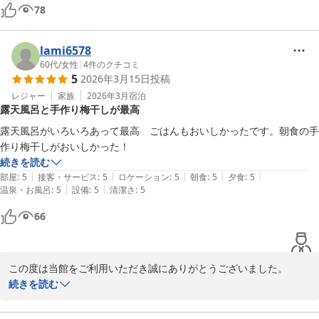
78
lami6578
60代
/
女性
|
4
件のクチコミ
5
2026年3月15日
投稿
レジャー
家族
2026年3月
宿泊
露天風呂と手作り梅干しが最高
露天風呂がいろいろあって最高　ごはんもおいしかったです。朝食の手
作り梅干しがおいしかった！
続きを読む
|
|
|
|
|
部屋
:
5
接客・サービス
:
5
ロケーション
:
5
朝食
:
5
夕食
:
5
|
|
温泉・お風呂
:
5
設備
:
5
清潔さ
:
5
66
この度は当館をご利用いただき誠にありがとうございました。

温泉、お食事ともに楽しんでいただけましたようで幸いでございま
続きを読む
す。手作り梅干し　美味しく召し上がっていただけたようでスタッ
フ一同大変うれしく思います。
