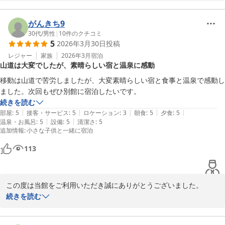
じられる最高の贅沢ですね。

今後もご満足いただけますようスタッフ一同精進してまいります。

がんきち9
またのご利用心よりお待ちしております。
30代
/
男性
|
10
件のクチコミ
5
2026年3月30日
投稿
三瓶温泉 国民宿舎さんべ荘
レジャー
家族
2026年3月
宿泊
2026-04-23
山道は大変でしたが、素晴らしい宿と温泉に感動
移動は山道で苦労しましたが、大変素晴らしい宿と食事と温泉で感動し
ました。次回もぜひ別館に宿泊したいです。
続きを読む
|
|
|
|
|
部屋
:
5
接客・サービス
:
5
ロケーション
:
3
朝食
:
5
夕食
:
5
|
|
温泉・お風呂
:
5
設備
:
5
清潔さ
:
5
追加情報
:
小さな子供と一緒に宿泊
113
この度は当館をご利用いただき誠にありがとうございました。

温泉、お食事に満足いただけましたようで幸いでございます。

続きを読む
今後もスタッフ一同精進してまいります。

またのご利用心よりお待ちしております。