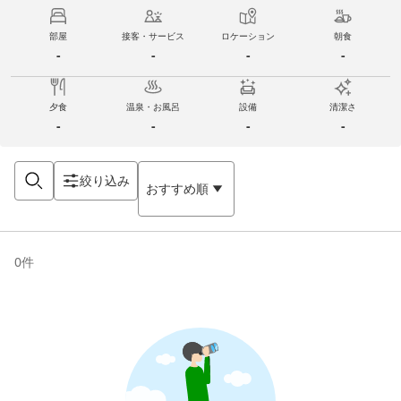
部屋
接客・サービス
ロケーション
朝食
-
-
-
-
夕食
温泉・お風呂
設備
清潔さ
-
-
-
-
絞り込み
おすすめ順
0
件