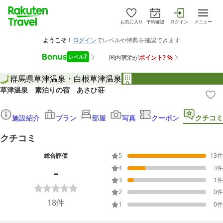
お気に入り
予約確認
ログイン
メニュー
群馬県
草津温泉・白根
草津温泉
草津温泉 素泊りの宿 あさひ荘
施設紹介
プラン
部屋
写真
クーポン
クチコミ
クチコミ
総合評価
5
13
件
-
4
3
件
3
1
件
2
0
件
18
件
1
0
件