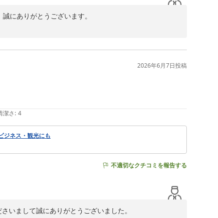
、誠にありがとうございます。

お客様もいらっしゃり、室内に干す場所が必要で、グループ
プの設置に至りました。ハンガーが足りない時にはフロン
物を置くにも便利です。便利にご利用いただき何よりで
2026年6月7日
投稿
テルであり続けていけますよう、これからもまい進してま
ち申しあげております。
清潔さ
:
4
 ビジネス・観光にも
不適切なクチコミを報告する
さいまして誠にありがとうございました。
