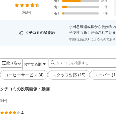
3
34
件
2
9
件
298
件
1
4
件
小田急線開成駅から徒歩圏内
利便性も高く評価されていま
クチコミのAI要約
本要約は生成AIによるものであ
絞り込み
おすすめ順
コーヒーサービス
(
4
)
スタッフ対応
(
15
)
スーパー
(
1
クチコミの投稿画像・動画
34
件
4