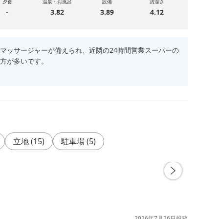
夕食
温泉・お風呂
設備
清潔さ
-
3.82
3.89
4.12
マッサージャーが備えられ、近隣の24時間営業スーパーの
方が多いです。
立地
(
15
)
駐車場
(
5
)
2026年7月26日
投稿