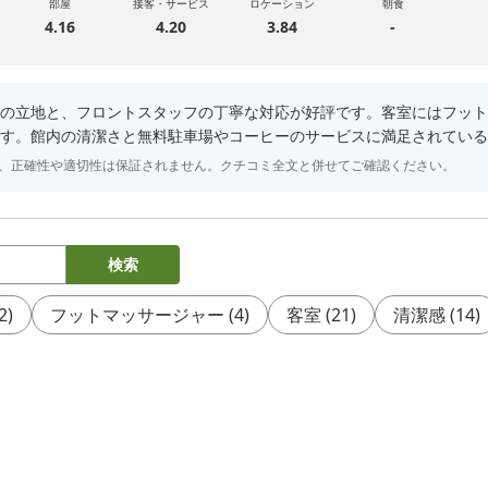
部屋
接客・サービス
ロケーション
朝食
4.16
4.20
3.84
-
の立地と、フロントスタッフの丁寧な対応が好評です。客室にはフット
す。館内の清潔さと無料駐車場やコーヒーのサービスに満足されている
り、正確性や適切性は保証されません。クチコミ全文と併せてご確認ください。
検索
2
)
フットマッサージャー
(
4
)
客室
(
21
)
清潔感
(
14
)