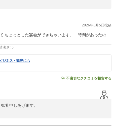
様からのお言葉の通り、当館は住宅街の静かな環境に立地し
開成駅からほど近く、駅隣接のスーパーマーケットや飲食
いただけると思います。

励みになります。

2026年5月5日
投稿
なご宿泊が提供できますよう、励んでまいりたい所存で
て ちょっとした宴会ができちゃいます。　時間があったの
さん○様の再来館を心よりお待ち申しあげます。

清潔さ
:
5
 ビジネス・観光にも
不適切なクチコミを報告する
り御礼申しあげます。

います。駅の隣に立地していることもあり、当館ご利用の
には『あじさい祭り』が開催されます。ビジネスでのご宿