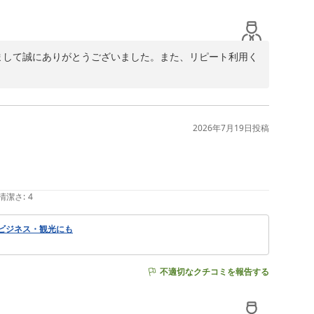
いまして誠にありがとうございました。また、リピート利用く
戴でき、大変嬉しく感じております。大型ビジネスホテル
ご滞在いただけますよう取り組んでいるところでございま
2026年7月19日
投稿
、通りと逆側の2階以上の客室からは富士山も見ることができ
まで大変好評をいただいております。

利用してくださるお客様が沢山いらっしゃいますと幸いで
清潔さ
:
4
引き続き当館をご利用し続けてくだいますよう申しあげ、再
 ビジネス・観光にも
不適切なクチコミを報告する