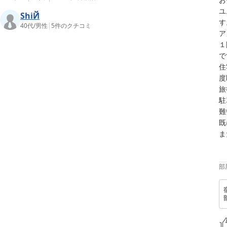
ユ
ShiЙ
す
40代
/
男性
|
5
件のクチコミ
ア
１
で
住
度
旅
駐
難
既
ま
部