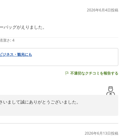
でも便利で気軽にご利用できるホテルです。お車なら東名高速
ら小田急線・開成駅西口から徒歩約5分と便利な立地です。物
2026年6月4日
投稿
すいホテルでありたいと思っております。

、心よりお待ち申しあげます。

ーバッグがえりました。

清潔さ
:
4
 ビジネス・観光にも
不適切なクチコミを報告する
ださいまして誠にありがとうございました。

ご感想のように、無料のホットコーヒー、ミネラルウォータ
ます。

、３０㎡と広い居室空間と合わせ、広めのバスルームを配し、


2026年6月13日
投稿
備の当館ではございますが、お客様が快適なご滞在を感じ