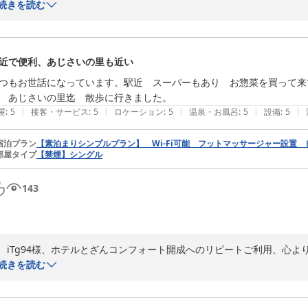
　ごゆっくりお休みできたとのことで何よりでございます。しんさん○
続きを読む
ております。繁華街の中のような賑やかさはございませんが、小田急線
店も点在しており、ホテルにはお食事の提供設備は無い中、便利にご利用
　｢綺麗な客室」とのご評価も頂戴でき、清掃に携わるスタッフにも大変
近で便利、あじさいの里も近い
　シンプルなビジネスホテルではございますが、これからも清潔で快適
す。

つもお世話になっています。駅近　スーパーもあり　お惣菜を買って来
　またお仕事などでこちらの方面でのご宿泊機会がございましたら、しん
　あじさいの里迄　散歩に行きました。
|
|
|
|
|
屋
:
5
接客・サービス
:
5
ロケーション
:
5
温泉・お風呂
:
5
設備
:
5
ホテルとざんコンフォート開成
宿泊プラン
【素泊まりシンプルプラン】 Wi-Fi可能 フットマッサージャー設置
2026-06-09
部屋タイプ
【禁煙】シングル
143
　iTg94様、ホテルとざんコンフォート開成へのリピートご利用、心よ
　開成駅隣接のマックスバリュさんを便利にご活用されて何よりでござ
続きを読む
お客様にはとても便利なスーパーでございます。

　あじざいの里へお出かけされたのですね。６月のあじさいの開花時期