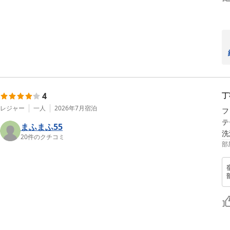
4
丁
レジャー
一人
2026年7月
宿泊
フ
テ
まふまふ55
洗
20
件のクチコミ
部