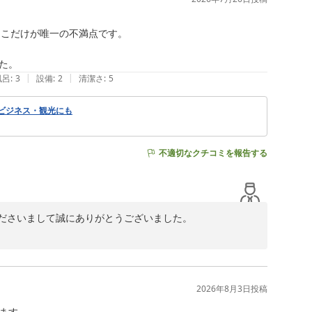
そこだけが唯一の不満点です。

た。
|
|
風呂
:
3
設備
:
2
清潔さ
:
5
 ビジネス・観光にも
不適切なクチコミを報告する
ださいまして誠にありがとうございました。

いませんでした。確認をとりましてWIFI環境の維持に努め
ご感想を頂戴でき安堵しております。また利用したいとの
供出来ます様、精進してまいります。これに懲りずまたの
2026年8月3日
投稿
す。 
