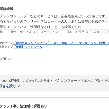
泊にてのご来館が多いですが、iTg94様のようにレジャーでのご利用
大井松田ＩＣから約１０分、国道246号・255号からも近く、電車な
屋は綺麗
価高もあり宿泊料金も軒並み上昇傾向にございますが、気軽に泊まりや
ブラシやシャンプーなどのサービスは、必要最低限といった感じです。

　是非、今後もiTg94様が当館をご利用続けてくださることを切に願い
泊まりだったので、サービスはコーヒーのみ。あとは部屋にお茶のティ
屋やユニットバス、洗面所などは、とても綺麗でした。
|
|
|
|
|
屋
:
4
接客・サービス
:
3
ロケーション
:
2
温泉・お風呂
:
3
設備
:
3
ホテルとざんコンフォート開成
2026-05-05
宿泊プラン
【素泊まりシンプルプラン】 Wi-Fi可能 フットマッサージャー設置
部屋タイプ
【禁煙】ツインルーム
71
　zunz274様、このたびはホテルとざんコンフォート開成へご宿泊く
　オーソドックスなビジネスホテルであり、設備等はzunz274様の
続きを読む
ー、製氷機サービスで、客室では緑茶・ほうじ茶のティーバッグがござい
　今回zunz274様にご宿泊いただきました「禁煙ツインルーム」は
ビジネス利用以外の目的でのご宿泊にも便利ご利用いただいております。
タッフ丁寧、清潔感に課題あり
　「清潔」とのご感想を頂戴でき嬉しく感じております。シンプルな設