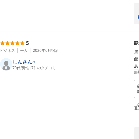
5
静
ビジネス
一人
2026年6月
宿泊
周
館
しんさん○
70代
/
男性
|
7
件のクチコミ
部