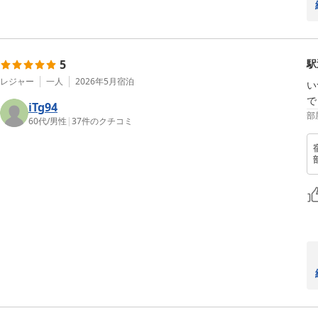
5
駅
レジャー
一人
2026年5月
宿泊
い
で
iTg94
部
60代
/
男性
|
37
件のクチコミ