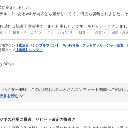
階に宿泊しました。

テルに2つあるwifiが両方とも繋がりにくく、何度も切断されました。
れ以外は新設丁寧清潔で、また利用したいです。ありがとうございまし
|
|
|
|
|
屋
:
3
接客・サービス
:
5
ロケーション
:
3
朝食
:
-
夕食
:
-
温泉・お
宿泊プラン
【素泊まりシンプルプラン】 Wi-Fi可能 フットマッサージャー設置
部屋タイプ
【喫煙】シングル
28
　ベイダー卿様、このたびはホテルとざんコンフォート開成へご宿泊く
　WiFIの不具合につきましてはご不便をおかけしまして大変申し訳ござ
続きを読む
てまいります。このような中でも、スタッフの応対や清潔さにおほめの
お言葉までいただけて大変嬉しく感じております。

　お客様をお迎えするにあたる万全な準備を目指し、快適なご宿泊が提
ジネス利用に最適、リピート確定の快適さ
ご来館を心よりお待ち申しあげます。
そらく建物自体は新しくないと思われますが、室内は十分綺麗だと思いま