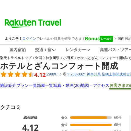
国内宿泊
交通＋宿
レンタカー
高速バス・ツア
楽天トラベルトップ
全国
神奈川県
小田原
ホテルとざんコンフォート開成
の
ホテルとざんコンフォート開成
4.12
(
298
件
)
〒
258-0021 神奈川県 足柄上郡開成町吉田
施設紹介
プラン一覧
部屋一覧
写真・動画
(26)
地図・アクセス
お客さまの
クチコミ
総合評価
5
60
件
4.12
4
68
件