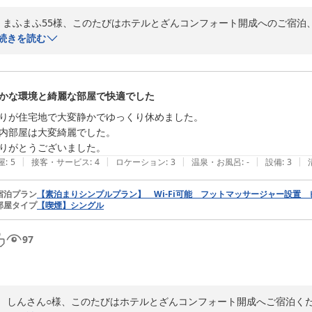
  まふまふ55様、このたびはホテルとざんコンフォート開成へのご宿泊
　連泊ご利用ですと、まふまふ55さまのようにお着替えを洗濯される
続きを読む
ホテルの中でも当館は特に連泊のお客様が多いこともあり、物干しロー
トへお申し付けくださいませ。また、出窓になっておりますので、お荷
す。

かな環境と綺麗な部屋で快適でした
　シンプルなビジネスホテルではございますが、気軽に泊まりやすいホ
いります。

りが住宅地で大変静かでゆっくり休めました。

　まふまふ55様がこれからも当館へご宿泊くださることを心よりお待
内部屋は大変綺麗でした。

ホテルとざんコンフォート開成
|
|
|
|
|
屋
:
5
接客・サービス
:
4
ロケーション
:
3
温泉・お風呂
:
-
設備
:
3
2026-07-22
宿泊プラン
【素泊まりシンプルプラン】 Wi-Fi可能 フットマッサージャー設置
部屋タイプ
【喫煙】シングル
97
　しんさん○様、このたびはホテルとざんコンフォート開成へご宿泊くだ