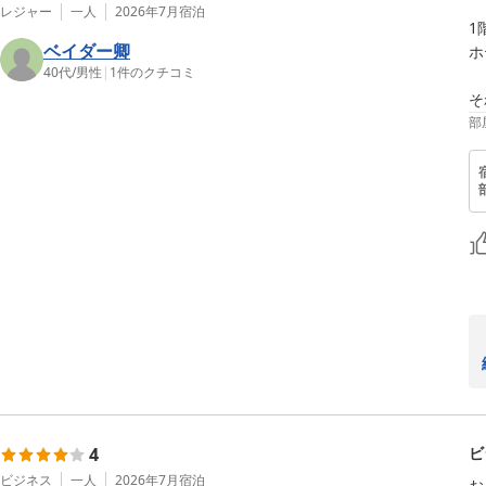
レジャー
一人
2026年7月
宿泊
1
ベイダー卿
ホ
40代
/
男性
|
1
件のクチコミ
そ
部
4
ビ
ビジネス
一人
2026年7月
宿泊
お