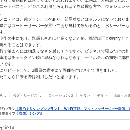
ホテルとざんコンフォート開成
ニットバスも、ビジネス利用と考えれば全然綺麗な方で、ウォシュレッ
2026-07-30
。

メニティは、歯ブラシ、ヒゲ剃り、部屋着などはセルフになっておりま
階にはコーヒーサーバーが置いてあり無料で飲めるのと、氷サーバーも
す。

宅街の中にあり、階層もそれほど高くないため、眺望は正直微妙なとこ
眺めることはできます。

行で泊まるには物足りなさを感じそうですが、ビジネスで寝るだけの利
車場はチェックイン時に尋ねなければならず、一旦ホテルの前等に路駐
いです。

にリピートして、3回目の宿泊にて評価を付けさせて頂きました。

たこちらに来る際は利用したいと思います。

|
|
|
|
|
屋
:
5
接客・サービス
:
5
ロケーション
:
3
朝食
:
-
夕食
:
-
温泉・お
宿泊プラン
【素泊まりシンプルプラン】 Wi-Fi可能 フットマッサージャー設置
部屋タイプ
【喫煙】シングル
14