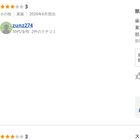
3
部
その他
家族
2026年6月
宿泊
歯
zunz274
素
50代
/
女性
|
2
件のクチコミ
部
部
3
ス