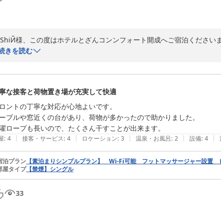
 ShiЙ様、この度はホテルとざんコンンフォート開成へご宿泊くださ
ださり重ねて御礼申し上げます。

続きを読む
　数々の当館のしつらえ、サービス等におけるポジティブなご感想を頂
チェーン様のような充実した設備にはいたりませんが、少しでも快適に
す。

寧な接客と荷物置き場が充実して快適
　ShiЙ様のご感想にございますように、低層階の建物でございますが
ます。

ロントの丁寧な対応が心地よいです。

　冷水、本格的エスプレッソコーヒー、氷の無料サービスは、おかげさ
ーブルや窓近くの台があり、荷物が多かったので助かりました。

　これからも温かみのある接客にも心がけ、ShiЙ様のようにリピート
濯ロープも長いので、たくさん干すことが出来ます。
す。

|
|
|
|
|
屋
:
4
接客・サービス
:
4
ロケーション
:
3
温泉・お風呂
:
2
設備
:
4
　「こちらに来る時は利用したい」とのお言葉大変光栄です。ShiЙが
来館を心よりお待ち申しあげます。
宿泊プラン
【素泊まりシンプルプラン】 Wi-Fi可能 フットマッサージャー設置
部屋タイプ
【禁煙】シングル
ホテルとざんコンフォート開成
2026-08-04
33