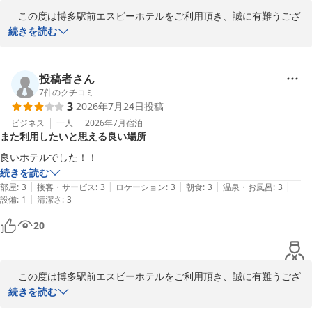
次回お客様のお越しを心よりお待ち申し上げます。
　この度は博多駅前エスビーホテルをご利用頂き、誠に有難うござ
います。

続きを読む
博多駅前エスビーホテル
大変有難いお言葉を賜り、嬉しく光栄に存じます。

2026-06-09
お客様からのあたたかいお言葉は、私共スタッフの今後の励みとな
ります。

投稿者さん
福岡での拠点としてより快適にお過ごし頂き、今後の定宿となりま
7
件のクチコミ
3
2026年7月24日
投稿
すようスタッフ一同これからも精進致します。

福岡へお越しの際は、博多駅前エスビーホテルを宜しくお願い致し
ビジネス
一人
2026年7月
宿泊
また利用したいと思える良い場所
ます。

良いホテルでした！！
続きを読む
博多駅前エスビーホテル
|
|
|
|
|
部屋
:
3
接客・サービス
:
3
ロケーション
:
3
朝食
:
3
温泉・お風呂
:
3
2026-07-27
|
設備
:
1
清潔さ
:
3
20
　この度は博多駅前エスビーホテルをご利用頂き、誠に有難うござ
います。

続きを読む
お忙しい中ご投稿を賜り、重ねて御礼申し上げます。
