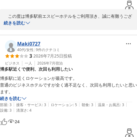
が、

2026-06-19
スライドしたところ照明がスライド量に合わせてライトが点滅するとい
　この度は博多駅前エスビーホテルをご利用頂き、誠に有難うござ
う不思議な

います。

続きを読む
仕様で使い物になりませんでした。

お部屋や設備につきまして貴重なご指摘をいただき、有難うござい
部屋呑みしようとドリンクや氷を持ち込んだのですが、飲み物用のカッ
ます。

Maki0727
プ類が

40代
/
女性
|
9
件のクチコミ
用意されてなく、仕方が無いので洗面台に置かれた歯磨き用のプラコッ
3
2026年7月25日
投稿
電気スタンドは入替を致しました。

プを使用

ビジネス
一人
2026年7月
宿泊
しました。

博多駅近くで便利、次回も利用したい
カップはお貸出し品として、1階にご用意致しておりますのでお手
数をおかけしますがお部屋にお持ち下さいませ。

博多駅に近くロケーションが最高です。

床カーペットに染み汚れが目立った点も気になりました。

普通のビジネスホテルですが全く過不足なく、次回も利用したいと思い
カーペットについては、順次入れ替えを行う予定でございます。

ます。
続きを読む
お客様に快適にお過ごし頂けますようスタッフ一同、今後共務めて
|
|
|
|
|
部屋
:
3
接客・サービス
:
3
ロケーション
:
5
朝食
:
3
温泉・お風呂
:
3
参ります。

|
設備
:
3
清潔さ
:
4
24
福岡へお越しの際は、博多駅前エスビーホテルを宜しくお願い致し
ます。
