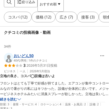
絞り込み
おすすめ順
コスパ
(
12
)
価格
(
12
)
広さ
(
7
)
接客
(
3
)
朝
クチコミの投稿画像・動画
34
件
おいどん50
40代
/
男性
|
1
件のクチコミ
3
2026年5月31日
投稿
ビジネス
一人
2026年5月
宿泊
立地の良さ、コスパ◯設備は古いよ
フロントはとても丁寧で好感が持てました。エアコンが集中コントロー
ルなので暑がりの私にはキツかった。設備が全体的に古いです。メジャ
ービジネスホテルみたいに消臭スプレーが欲しかった。立地は良いし、
値段は安いのでトータルで⭐︎3です。
続きを読む
|
|
|
|
|
部屋
:
3
接客・サービス
:
4
ロケーション
:
4
温泉・お風呂
:
2
設備
:
2
清潔さ
:
3