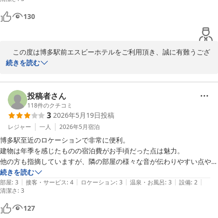
130
　この度は博多駅前エスビーホテルをご利用頂き、誠に有難うござ
います。

続きを読む
設備や空調につきまして、お客様の御意向にそえずお詫び致しま
す。

投稿者さん
118
件のクチコミ
3
2026年5月19日
投稿
また貴重なご意見を賜り、有難うございます。

レジャー
一人
2026年5月
宿泊
今後のホテル運営において反映させるべく、お客様に快適にお過ご
博多駅至近のロケーションで非常に便利。

し頂けます様今後共務めて参ります。

建物は年季を感じたものの宿泊費がお手頃だった点は魅力。

他の方も指摘していますが、隣の部屋の様々な音が伝わりやすい点や、

福岡へお越しの際は、博多駅前エスビーホテルを宜しくお願い致し
自室の浴室の換気設備の音がベッド真上の換気孔から伝わるのがマイナ
続きを読む
ます。

|
|
|
|
|
ス点

部屋
:
3
接客・サービス
:
4
ロケーション
:
3
温泉・お風呂
:
3
設備
:
2
清潔さ
:
3
です。

次回お客様のお越しを心よりお待ち申し上げます。
127
デスク上の照明の光量がスライド式で明暗を調節できるはずなのです
博多駅前エスビーホテル