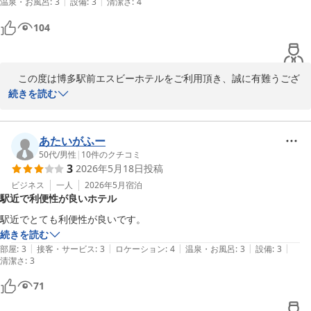
|
|
温泉・お風呂
:
3
設備
:
3
清潔さ
:
4
次回お客様のお越しを心よりお待ち申し上げます。
104
博多駅前エスビーホテル
2026-06-19
　この度は博多駅前エスビーホテルをご利用頂き、誠に有難うござ
います。

続きを読む
大変有難いお言葉を賜り、嬉しく光栄に存じます。

あたいがふー
これからもお客様に、お喜びいただけますようスタッフ一同精進致
50代
/
男性
|
10
件のクチコミ
3
2026年5月18日
投稿
します。

ビジネス
一人
2026年5月
宿泊
駅近で利便性が良いホテル
福岡へお越しの際は、博多駅前エスビーホテルを宜しくお願い致し
ます。

駅近でとても利便性が良いです。
続きを読む
次回お客様のお越しを心よりお待ち申し上げます。
|
|
|
|
|
部屋
:
3
接客・サービス
:
3
ロケーション
:
4
温泉・お風呂
:
3
設備
:
3
清潔さ
:
3
博多駅前エスビーホテル
71
2026-06-09