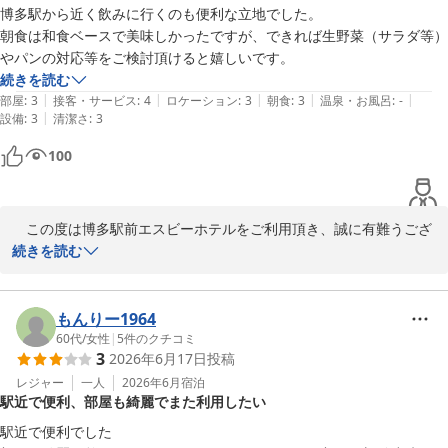
博多駅から近く飲みに行くのも便利な立地でした。

博多駅前エスビーホテル
朝食は和食ベースで美味しかったですが、できれば生野菜（サラダ等）
2026-07-27
やパンの対応等をご検討頂けると嬉しいです。
続きを読む
|
|
|
|
|
部屋
:
3
接客・サービス
:
4
ロケーション
:
3
朝食
:
3
温泉・お風呂
:
-
|
設備
:
3
清潔さ
:
3
100
　この度は博多駅前エスビーホテルをご利用頂き、誠に有難うござ
います。

続きを読む
立地や朝食につきまして大変有難いお言葉を賜り、光栄に存じま
す。

また朝食について貴重なご意見をいただき有難うございます。

もんりー1964
今後のホテル運営においてご参考にさせて頂きます。

60代
/
女性
|
5
件のクチコミ
3
2026年6月17日
投稿
ご指摘を賜り、有難うございます。

お客様に引き継ぎお選びいただけるホテルとなりますようスタッフ
レジャー
一人
2026年6月
宿泊
駅近で便利、部屋も綺麗でまた利用したい
一同、これからも精進致します。

福岡へお越しの際は、博多駅前エスビーホテルを宜しくお願い致し
駅近で便利でした
