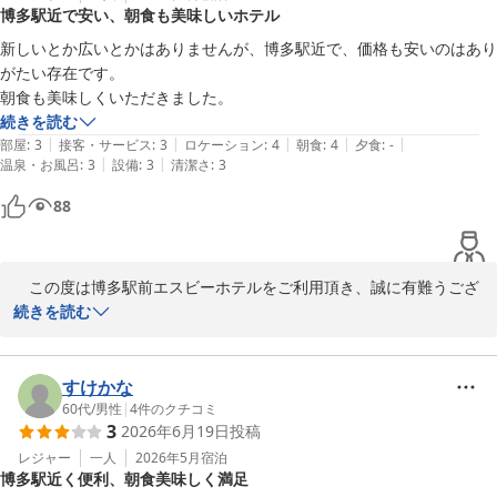
博多駅近で安い、朝食も美味しいホテル
博多駅前エスビーホテル
新しいとか広いとかはありませんが、博多駅近で、価格も安いのはあり
2026-07-27
がたい存在です。

朝食も美味しくいただきました。
続きを読む
|
|
|
|
|
部屋
:
3
接客・サービス
:
3
ロケーション
:
4
朝食
:
4
夕食
:
-
|
|
温泉・お風呂
:
3
設備
:
3
清潔さ
:
3
88
　この度は博多駅前エスビーホテルをご利用頂き、誠に有難うござ
います。

続きを読む
以前よりご愛顧を賜り、重ねて御礼申し上げます。

大変有難いお言葉を頂き、嬉しく光栄に存じます。

お客様の福岡に於ける常宿として、よりご満足頂けますようスタッ
すけかな
フ一同今後共務めて参ります。

60代
/
男性
|
4
件のクチコミ
3
2026年6月19日
投稿
福岡へお越しの際は、博多駅前エスビーホテルを宜しくお願い致し
ます。

レジャー
一人
2026年5月
宿泊
博多駅近く便利、朝食美味しく満足
次回お客様のお越しを心よりお待ち申し上げます。