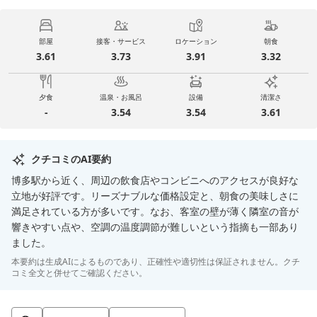
部屋
接客・サービス
ロケーション
朝食
3.61
3.73
3.91
3.32
夕食
温泉・お風呂
設備
清潔さ
-
3.54
3.54
3.61
クチコミのAI要約
博多駅から近く、周辺の飲食店やコンビニへのアクセスが良好な
立地が好評です。リーズナブルな価格設定と、朝食の美味しさに
満足されている方が多いです。なお、客室の壁が薄く隣室の音が
響きやすい点や、空調の温度調節が難しいという指摘も一部あり
ました。
本要約は生成AIによるものであり、正確性や適切性は保証されません。クチ
コミ全文と併せてご確認ください。