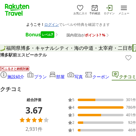
お気に入り
予約確認
ログイン
メニュー
福岡県
博多・キャナルシティ・海の中道・太宰府・二日市
博多駅前エスビーホテル
ふるさと納税対象
施設紹介
プラン
部屋
写真
クーポン
クチコミ
クチコミ
総合評価
5
301
件
3.67
4
786
件
3
401
件
2
92
件
2,931
件
1
46
件