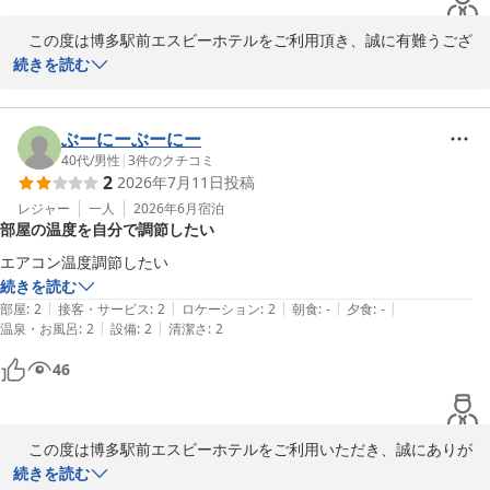
　この度は博多駅前エスビーホテルをご利用頂き、誠に有難うござ
います。

続きを読む
大変有難いお言葉を賜り、光栄に存じます。

ぶーにーぶーにー
引き続きお選び頂けるホテルとなりますようスタッフ一同精進致し
40代
/
男性
|
3
件のクチコミ
2
2026年7月11日
投稿
ます。

レジャー
一人
2026年6月
宿泊
部屋の温度を自分で調節したい
福岡へお越しの際は、博多駅前エスビーホテルを宜しくお願い致し
ます。

エアコン温度調節したい
続きを読む
|
|
|
|
|
部屋
:
2
接客・サービス
:
2
ロケーション
:
2
朝食
:
-
夕食
:
-
|
|
温泉・お風呂
:
2
設備
:
2
清潔さ
:
2
博多駅前エスビーホテル
46
2026-05-22
　この度は博多駅前エスビーホテルをご利用いただき、誠にありが
とうございます。

続きを読む