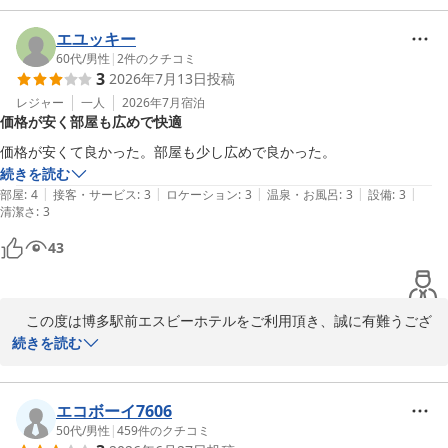
これからもお客様にお選び頂けるホテルとなりますようスタッフ一
同精進致します。

エユッキー
福岡へお越しの際は、博多駅前エスビーホテルを宜しくお願い致し
60代
/
男性
|
2
件のクチコミ
3
2026年7月13日
投稿
ます。

次回お客様のお越しを心よりお待ち申し上げます。
レジャー
一人
2026年7月
宿泊
価格が安く部屋も広めで快適
博多駅前エスビーホテル
価格が安くて良かった。部屋も少し広めで良かった。
2026-07-27
続きを読む
|
|
|
|
|
部屋
:
4
接客・サービス
:
3
ロケーション
:
3
温泉・お風呂
:
3
設備
:
3
清潔さ
:
3
43
　この度は博多駅前エスビーホテルをご利用頂き、誠に有難うござ
います。

続きを読む
お部屋や価格につきまして大変有難いお言葉を賜り、嬉しく存じま
す。

お客様の福岡に於ける拠点として、引き続きお選び頂けるホテルと
エコボーイ7606
なりますようこれからも精進致します。

50代
/
男性
|
459
件のクチコミ