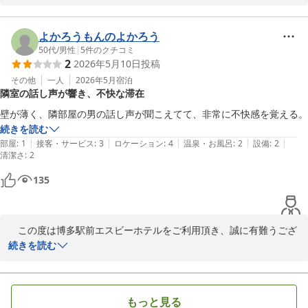
客室の空調に関しまして、ご不便をおかけし申し訳ございません。

当館の空調につきましては、お客様よりいただいた貴重なご意見と
して、今後の設備改善の際の参考にさせていただきます。

よかろうもんのよかろう
ご指摘を賜り、有難うございます。

50代
/
男性
|
5
件のクチコミ
2
2026年5月10日
投稿
お客様に快適にお過ごし頂けますよう今後共務めて参ります。

福岡へお越しの際は、博多駅前エスビーホテルを宜しくお願い致し
その他
一人
2026年5月
宿泊
隣室の話し声が響き、不快な滞在
ます。

御多忙の所クチコミヘご投稿を頂き、誠に有難うございます。

壁が薄く、隣部屋の男の話し声が聞こえてて、非常に不快感を覚える。
続きを読む
|
|
|
|
|
部屋
:
1
接客・サービス
:
3
ロケーション
:
4
温泉・お風呂
:
2
設備
:
2
博多駅前エスビーホテル
清潔さ
:
2
2026-07-27
135
　この度は博多駅前エスビーホテルをご利用頂き、誠に有難うござ
います。

続きを読む
設備につきましてお客様にご不快な思いをお掛けし、お詫び致しま
す。

もっと見る