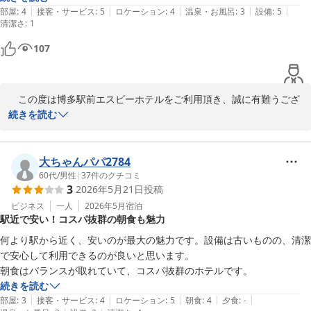
お客様のまたのお越しをスタッフ一同心よりお待ち申し上げます。

|
|
|
|
|
部屋
:
4
接客・サービス
:
5
ロケーション
:
4
温泉・お風呂
:
3
設備
:
5
清潔さ
:
1
博多駅前エスビーホテル
107
2026-07-01
　この度は博多駅前エスビーホテルをご利用頂き、誠に有難うござ
います。

続きを読む
以前よりご愛顧を賜り、重ねて御礼申し上げます。

大ちゃんパパ2784
お部屋の設備につきましてお客様にご不快な思いをお掛けし、心よ
60代
/
男性
|
37
件のクチコミ
3
2026年5月21日
投稿
りお詫び申し上げます。

ビジネス
一人
2026年5月
宿泊
駅近で安い！コスパ抜群の朝食も魅力
客室担当と連携し、お客様に快適にお過ごし頂けますよう務めて参
ります。

何より駅から近く、安いのが最大の魅力です。設備は古いものの、清潔
で安心して利用できるのが良いと思います。

ご指摘を賜り、有難うございます。

朝食はバランスが取れていて、コスパ抜群のホテルです。
続きを読む
今後共博多駅前エスビーホテルを宜しくお願い致します。

|
|
|
|
|
部屋
:
3
接客・サービス
:
4
ロケーション
:
5
朝食
:
4
夕食
:
-