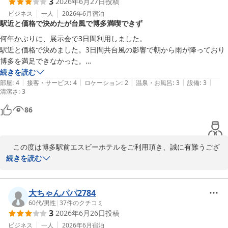
3
2026年6月27日
投稿
福岡へお越しの際は、博多駅前エスビーホテルを宜しくお願い致し
ます。

ビジネス
一人
2026年6月
宿泊
駅近と価格で決めたが台風で博多満喫できず
次回お客様のお越しを心よりお待ち申し上げます。
何年かぶりに、展示会で3日間利用しました。

博多駅前エスビーホテル
駅近と価格で決めました。3日間共台風の影響で朝から雨が降っており
2026-07-27
博多を満足できなかった。

次に来る際は、又利用します。
続きを読む
|
|
|
|
|
部屋
:
4
接客・サービス
:
4
ロケーション
:
2
温泉・お風呂
:
3
設備
:
3
清潔さ
:
3
86
　この度は博多駅前エスビーホテルをご利用頂き、誠に有難うござ
います。

続きを読む
また利用しますとの大変有難いお言葉を賜り、嬉しく光栄に存じま
す。

新規ビルも開業し、より賑わいを増した博多を次回是非ご堪能頂け
大ちゃんパパ2784
ればと存じます。

60代
/
男性
|
37
件のクチコミ
3
2026年6月26日
投稿
今後共当ホテルを宜しくお願い致します。

お客様のお越しを心よりお待ち申し上げます。
ビジネス
一人
2026年6月
宿泊