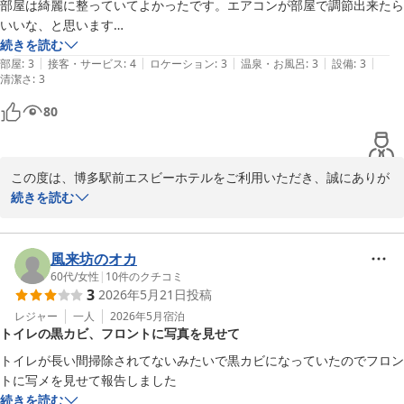
ます。

部屋は綺麗に整っていてよかったです。エアコンが部屋で調節出来たら
次回お客様のお越しを心よりお待ち申し上げます。
いいな、と思います

駅から分かりやすいので、機会があれば

続きを読む
博多駅前エスビーホテル
|
|
|
|
|
また利用させて頂きます
部屋
:
3
接客・サービス
:
4
ロケーション
:
3
温泉・お風呂
:
3
設備
:
3
2026-07-05
清潔さ
:
3
80
この度は、博多駅前エスビーホテルをご利用いただき、誠にありが
とうございます。

続きを読む
「駅近で便利」「お部屋が綺麗」との温かいお言葉をいただき、大
変嬉しく存じます。当ホテルはJR博多駅(博多口)より徒歩約3分とア
クセス良好ですので、移動の拠点としてお役に立てたのであれば幸
風来坊のオカ
いです。

60代
/
女性
|
10
件のクチコミ
3
2026年5月21日
投稿
また、エアコンの空調調整につきまして、貴重なご意見をありがと
うございます。

レジャー
一人
2026年5月
宿泊
トイレの黒カビ、フロントに写真を見せて
お客様に快適にお過ごしいただけるよう、今後の施設運営の参考に
させていただきます。

トイレが長い間掃除されてないみたいで黒カビになっていたのでフロン
次回またお近くへお越しの際は、ぜひ当ホテルをご利用くださいま
トに写メを見せて報告しました
せ。

続きを読む