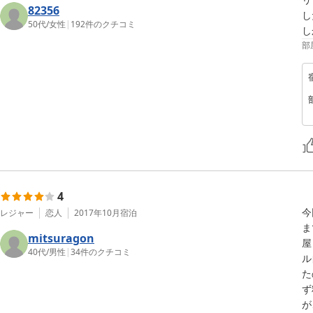
82356
し
50代
/
女性
|
192
件のクチコミ
し
部
4
今
レジャー
恋人
2017年10月
宿泊
ま
mitsuragon
屋
40代
/
男性
|
34
件のクチコミ
ル
た
ず
が