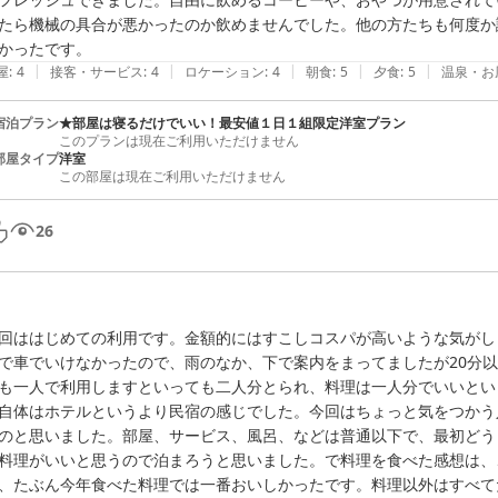
たら機械の具合が悪かったのか飲めませんでした。他の方たちも何度か
かったです。
|
|
|
|
|
屋
:
4
接客・サービス
:
4
ロケーション
:
4
朝食
:
5
夕食
:
5
温泉・お
宿泊プラン
★部屋は寝るだけでいい！最安値１日１組限定洋室プラン
このプランは現在ご利用いただけません
部屋タイプ
洋室
この部屋は現在ご利用いただけません
26
回ははじめての利用です。金額的にはすこしコスパが高いような気がし
で車でいけなかったので、雨のなか、下で案内をまってましたが20分
も一人で利用しますといっても二人分とられ、料理は一人分でいいとい
自体はホテルというより民宿の感じでした。今回はちょっと気をつかう
のと思いました。部屋、サービス、風呂、などは普通以下で、最初どう
料理がいいと思うので泊まろうと思いました。で料理を食べた感想は、
、たぶん今年食べた料理では一番おいしかったです。料理以外はすべて