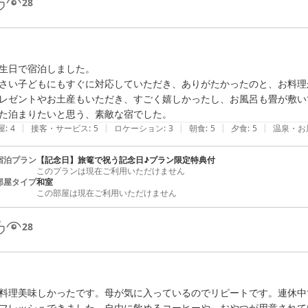
28
生日で宿泊しました。

さい子どもにもすぐに対応していただき、ありがたかったのと、お料理
レゼントやお土産もいただき、すごく嬉しかったし、お風呂も畳が敷い
た泊まりたいと思う、素敵な宿でした。
|
|
|
|
|
屋
:
4
接客・サービス
:
5
ロケーション
:
3
朝食
:
5
夕食
:
5
温泉・お
宿泊プラン
【記念日】旅篭で祝う記念日♪プラン限定特典付
このプランは現在ご利用いただけません
部屋タイプ
和室
この部屋は現在ご利用いただけません
28
料理美味しかったです。母が気に入っているのでリピートです。連休中
フレッシュできました。自由に飲めるコーヒーや、おやつが用意されて