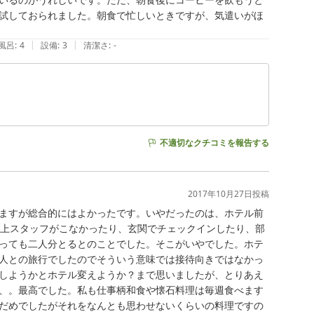
試しておられました。朝食で忙しいときですが、気遣いがほ
|
|
風呂
:
4
設備
:
3
清潔さ
:
-
不適切なクチコミを報告する
2017年10月27日
投稿
ますが総合的にはよかったです。いやだったのは、ホテル前
以上スタッフがこなかったり、玄関でチェックインしたり、部
っても二人分とるとのことでした。そこがいやでした。ホテ
人との旅行でしたのでそういう意味では接待向きではなかっ
しようかとホテル変えようか？まで思いましたが、とりあえ
、。最高でした。私も仕事柄和食や懐石料理は毎週食べます
だめでしたがそれをなんとも思わせないくらいの料理ですの