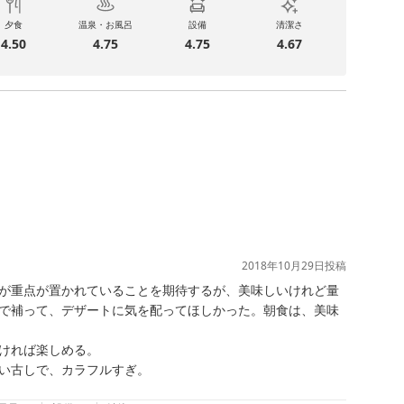
夕食
温泉・お風呂
設備
清潔さ
4.50
4.75
4.75
4.67
2018年10月29日
投稿
が重点が置かれていることを期待するが、美味しいけれど量
で補って、デザートに気を配ってほしかった。朝食は、美味
ければ楽しめる。

い古しで、カラフルすぎ。
