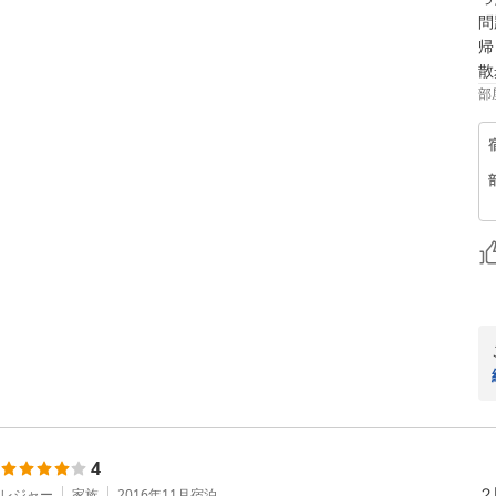
問
帰
散
部
4
２
レジャー
家族
2016年11月
宿泊