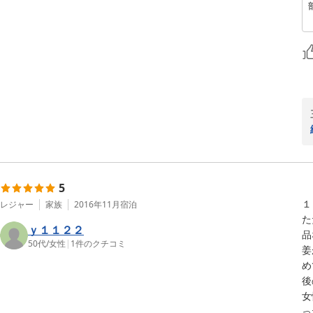
5
１
レジャー
家族
2016年11月
宿泊
た
ｙ１１２２
品
50代
/
女性
|
1
件のクチコミ
姜
め
後
女
っ