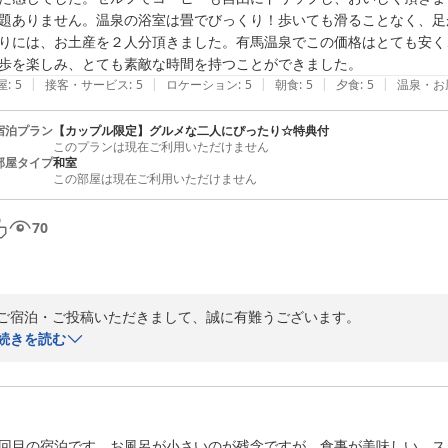
題ありません。温泉の浴室は畳でびっくり！歩いても滑ることなく、足
りには、お土産を２人分頂きました。有馬温泉でこの価格はとても安く
歩を楽しみ、とても素敵な時間を持つことができました。
|
|
|
|
|
屋
:
5
接客・サービス
:
5
ロケーション
:
5
朝食
:
5
夕食
:
5
温泉・お
宿泊プラン
【カップル限定】グルメな二人にぴったり☆特典付
このプランは現在ご利用いただけません
部屋タイプ
和室
この部屋は現在ご利用いただけません
70
ご宿泊・ご投稿いただきまして、誠に有難うございます。

詳しく書き込みいただき、感激しております。

続きを読む
お料理・お風呂等をご満喫いただけたご様子にこちらも大変嬉しく存じま
当館は豪華なものはございませんが、アットホームな雰囲気の中、お客
す。

今後も精進してまいりますので、またぜひお越しくださいませ。
回目の宿泊です。お風呂が小さいのが残念ですが、食事が美味しい。ス