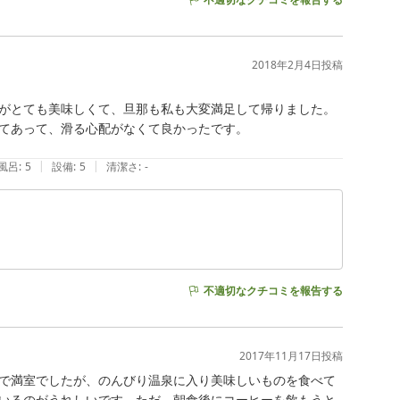
2018年2月4日
投稿
がとても美味しくて、旦那も私も大変満足して帰りました。

てあって、滑る心配がなくて良かったです。

|
|
風呂
:
5
設備
:
5
清潔さ
:
-
不適切なクチコミを報告する
2017年11月17日
投稿
で満室でしたが、のんびり温泉に入り美味しいものを食べて
いるのがうれしいです。ただ、朝食後にコーヒーを飲もうと