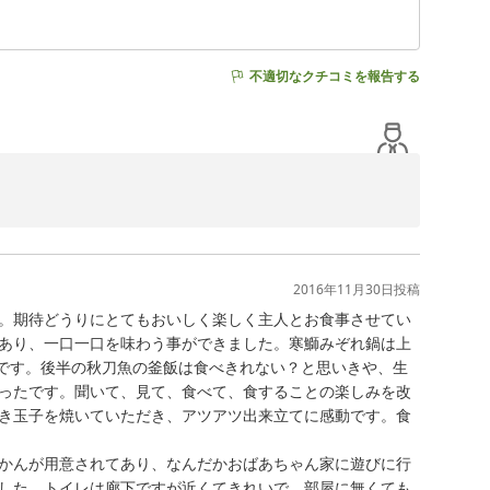
不適切なクチコミを報告する
し上げます。

々努力を重ねておりますので、今後共何卒よろしくお願い
2016年11月30日
投稿
。期待どうりにとてもおいしく楽しく主人とお食事させてい
あり、一口一口を味わう事ができました。寒鰤みぞれ鍋は上
です。後半の秋刀魚の釜飯は食べきれない？と思いきや、生
ったです。聞いて、見て、食べて、食することの楽しみを改
き玉子を焼いていただき、アツアツ出来立てに感動です。食
かんが用意されてあり、なんだかおばあちゃん家に遊びに行
した。トイレは廊下ですが近くてきれいで、部屋に無くても