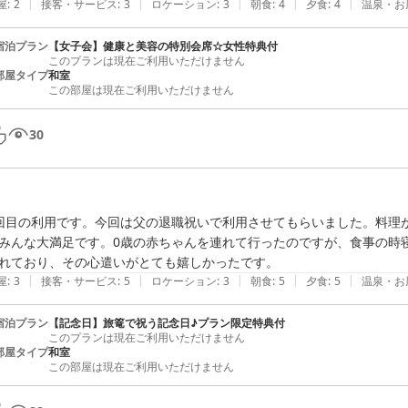
|
|
|
|
|
屋
:
2
接客・サービス
:
3
ロケーション
:
3
朝食
:
4
夕食
:
4
温泉・お
宿泊プラン
【女子会】健康と美容の特別会席☆女性特典付
このプランは現在ご利用いただけません
部屋タイプ
和室
この部屋は現在ご利用いただけません
30
回目の利用です。今回は父の退職祝いで利用させてもらいました。料理
みんな大満足です。0歳の赤ちゃんを連れて行ったのですが、食事の時
れており、その心遣いがとても嬉しかったです。
|
|
|
|
|
屋
:
3
接客・サービス
:
5
ロケーション
:
3
朝食
:
5
夕食
:
5
温泉・お
宿泊プラン
【記念日】旅篭で祝う記念日♪プラン限定特典付
このプランは現在ご利用いただけません
部屋タイプ
和室
この部屋は現在ご利用いただけません