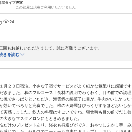
部屋タイプ
洋室
この部屋は現在ご利用いただけません
24
三回もお越しいただきまして、誠に有難うございます。

若い料理人達を温かい眼差しで見守って下さり、大変ありがたく、感謝申
続きを読む
お客様に美味しいねと笑顔になっていただけるお料理を作れるように日
申し上げます。

またのお越しをスタッフ一同お待ち申し上げます。
2017-05-21
１月２０日宿泊。小さな子宿でサービスがよく細かな気配りに感謝です
だきました。和のフルコース！食材の説明でわくわく、目の前での調理
な椀でさっぱりといただき、海雲鍋の綿菓子に目が…牛肉おいしかった
が効いてぺろりと完食でした。柿の天婦羅はびっくりするほどおいしか
て実感しました。鉄人の料理はすごいですね。朝食時も目の前でだし巻
の大きなマスクメロンにもときめきました。

性だけのプレゼントあり、浴衣も柄選びができ、おやつにふかし芋、み
た感じでした。セルフでコーヒーも自由にドリップし、おいしく頂きま