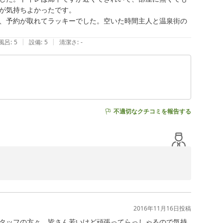
が気持ちよかったです。

、予約が取れてラッキーでした。空いた時間主人と温泉街の
|
|
風呂
:
5
設備
:
5
清潔さ
:
-
不適切なクチコミを報告する
す。

様にお寛ぎいただけましたことが何よりの喜びでございま
2016年11月16日
投稿
タッフの方々、皆さん若いけど頑張ってらっしゃるので気持