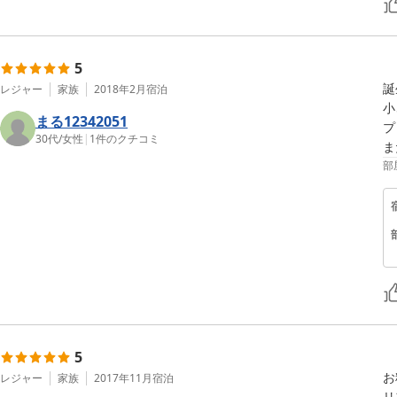
5
誕
レジャー
家族
2018年2月
宿泊
小
まる12342051
プ
30代
/
女性
|
1
件のクチコミ
ま
部
5
お
レジャー
家族
2017年11月
宿泊
リ