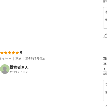
部
5
2
レジャー
家族
2018年9月
宿泊
族
投稿者さん
く
5
件のクチコミ
部