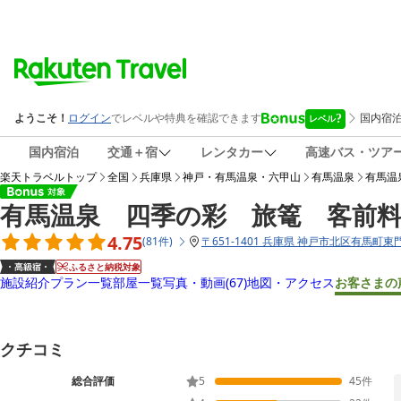
国内宿泊
交通＋宿
レンタカー
高速バス・ツア
楽天トラベルトップ
全国
兵庫県
神戸・有馬温泉・六甲山
有馬温泉
有馬温
有馬温泉 四季の彩 旅篭 客前
4.75
(
81
件
)
〒
651-1401 兵庫県 神戸市北区有馬町東門
ふるさと納税対象
施設紹介
プラン一覧
部屋一覧
写真・動画
(67)
地図・アクセス
お客さまの
クチコミ
総合評価
5
45
件