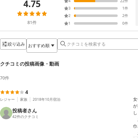
4.75
4
22
件
3
1
件
2
2
件
81
件
1
0
件
絞り込み
おすすめ順
クチコミの投稿画像・動画
70
件
4
女
レジャー
家族
2018年10月
宿泊
が
投稿者さん
し
42
件のクチコミ
　
巾
　