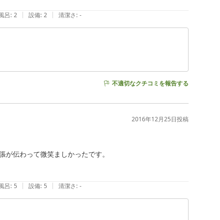
|
|
風呂
:
2
設備
:
2
清潔さ
:
-
不適切なクチコミを報告する
2016年12月25日
投稿
張が伝わって微笑ましかったです。

|
|
風呂
:
5
設備
:
5
清潔さ
:
-