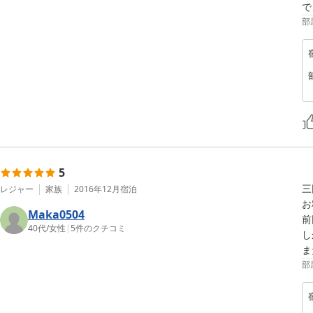
で
部
5
三
レジャー
家族
2016年12月
宿泊
お
Maka0504
前
40代
/
女性
|
5
件のクチコミ
し
ま
部