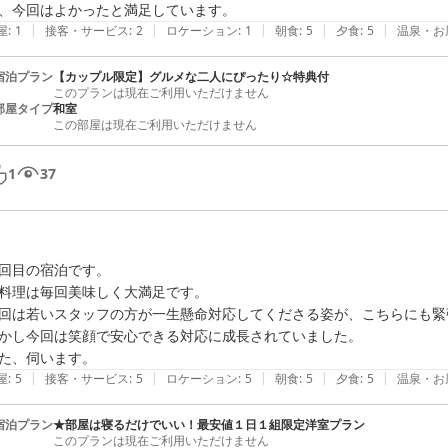
、今回はよかったと満足しています。
|
|
|
|
|
屋
:
1
接客・サービス
:
2
ロケーション
:
1
朝食
:
5
夕食
:
5
温泉・お
宿泊プラン
【カップル限定】グルメな二人にぴったり☆特典付
このプランは現在ご利用いただけません
部屋タイプ
和室
この部屋は現在ご利用いただけません
1
37
回目の宿泊です。

料理は毎回美味しく大満足です。

回は若いスタッフの方が一生懸命対応してくださる姿が、こちらにも緊
かし今回は笑顔で安心できる対応に成長されていました。

た、伺います。
|
|
|
|
|
屋
:
5
接客・サービス
:
5
ロケーション
:
5
朝食
:
5
夕食
:
5
温泉・お
宿泊プラン
★部屋は寝るだけでいい！最安値１日１組限定洋室プラン
このプランは現在ご利用いただけません