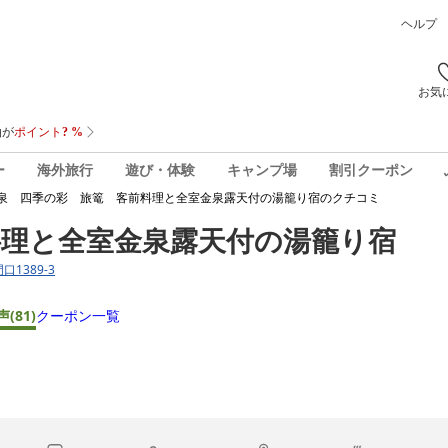
ヘルプ
お気
ー
海外旅行
遊び・体験
キャンプ場
割引クーポン
泉 四季の彩 旅篭 客前料理と全室金泉露天付の湯籠り宿
のクチコミ
料理と全室金泉露天付の湯籠り宿
口1389-3
声
(81)
クーポン一覧