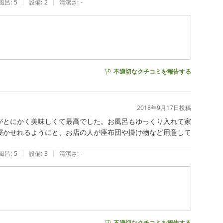
|
|
風呂
:
5
設備
:
2
清潔さ
:
-
不適切なクチコミを報告する
2018年9月17日
投稿
がとにかく美味しくて最高でした。お風呂もゆっくり入れて家
寝かせれるようにと、お店の人が座布団や掛け物など用意して
|
|
風呂
:
5
設備
:
3
清潔さ
:
-
不適切なクチコミを報告する