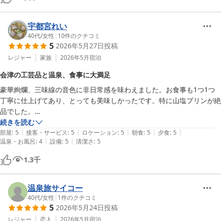
宇都宮れい
40代
/
女性
|
10
件のクチコミ
5
2026年5月27日
投稿
レジャー
家族
2026年5月
宿泊
会津の工芸品と温泉、食事に大満足
豪華絢爛、三味線の音色に非日常感を味わえました。お食事も1つ1つ
丁寧に仕上げてあり、とっても美味しかったです。特に山塩プリンが絶
品でした。

またお部屋に会津木綿のクッションや本郷焼のマグカップなど、会津の
続きを読む
|
|
|
|
|
伝統工芸品が使用されており、見ても触っても楽しめ、滞在中は贅沢な
部屋
:
5
接客・サービス
:
5
ロケーション
:
5
朝食
:
5
夕食
:
5
|
|
温泉・お風呂
:
4
設備
:
5
清潔さ
:
5
時間を過ごす事ができました。

３段からなる露天の棚田温泉は、一番下の段が調整中で入る事ができな
1.3
千
かったのが残念でした。寝転びサウナもあり、とても気持ち良かったで
す。またぜひ利用したいと思います。

スタッフの方々もとても丁寧で、最高の時間を過ごす事ができました。
温泉旅サイコー
40代
/
女性
|
1
件のクチコミ
5
2026年5月24日
投稿
レジャー
恋人
2026年5月
宿泊