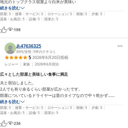
続きを読む
|
|
|
|
|
部屋
:
5
接客・サービス
:
5
ロケーション
:
5
朝食
:
5
夕食
:
5
|
|
温泉・お風呂
:
5
設備
:
5
清潔さ
:
5
198
あ47636325
30代
/
女性
|
5
件のクチコミ
5
2026年6月20日
投稿
レジャー
家族
2026年6月
宿泊
広々とした部屋と美味しい食事に満足
夫と宿泊しました。

2人でも有り余るくらい部屋が広かったです。

部屋についているドライヤーは昔のタイプなので中々乾かず...

食事は夕飯も朝ごはんもとても美味しく満足しました。
続きを読む
|
|
|
|
|
部屋
:
5
接客・サービス
:
5
ロケーション
:
5
朝食
:
5
夕食
:
5
|
|
温泉・お風呂
:
5
設備
:
5
清潔さ
:
5
236