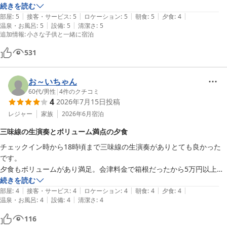
夕食は一つ一つ料理を説明してくれました。朝食はご飯の銘柄が2種類
続きを読む
|
|
|
|
|
あり美味しかったです。

部屋
:
5
接客・サービス
:
5
ロケーション
:
5
朝食
:
5
夕食
:
4
|
|
温泉・お風呂
:
5
設備
:
5
清潔さ
:
5
三味線は演奏時間が決まってますが、心地よいものでした。接客もよ
追加情報
:
小さな子供と一緒に宿泊
い。

欠点は思いつかない。
531
お～いちゃん
60代
/
男性
|
4
件のクチコミ
4
2026年7月15日
投稿
レジャー
家族
2026年6月
宿泊
三味線の生演奏とボリューム満点の夕食
チェックイン時から18時頃まで三味線の生演奏がありとても良かった
です。

夕食もボリュームがあり満足。会津料金で箱根だったから5万円以上す
る宿だと思います。
続きを読む
|
|
|
|
|
部屋
:
4
接客・サービス
:
4
ロケーション
:
4
朝食
:
4
夕食
:
4
|
|
温泉・お風呂
:
4
設備
:
4
清潔さ
:
4
116