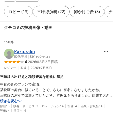
ロビー
(
13
)
三味線演奏
(
22
)
卵かけご飯
(
8
)
夕
クチコミの投稿画像・動画
158
件
Kazu-raku
50代
/
男性
|
83
件のクチコミ
4
2026年8月2日
投稿
レジャー
家族
2026年7月
宿泊
三味線の出迎えと種類豊富な朝食に満足
朝食のみのプランで宿泊。

某映画の舞台に似ていることで、さらに有名になりましたかね。

三味線の演奏で出迎えていただき、雰囲気もありました。綺麗で大きな
宿で、賑わっていました。

続きを読む
|
|
|
|
|
風呂も良いですが、湯船や泉質の充実度からすると星は4つ止まりか
部屋
:
3
接客・サービス
:
3
ロケーション
:
4
朝食
:
4
温泉・お風呂
:
4
|
設備
:
4
清潔さ
:
4
な。
