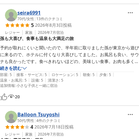
seira6991
70代
/
女性
|
13
件のクチコミ
5
2026年8月3日
投稿
レジャー
家族
2026年7月
宿泊
孫も大喜び、食事も温泉も大満足の旅
予約が取れにくいと聞いたので、半年前に取りました孫が東京から遊び
に来るので、ホテルに付くなり大喜びしてました。お風呂も良い、サウ
ナも良かったです。食べきれないほどの、美味しい食事。お肉も多くて
驚きです。

続きを読む
|
|
|
|
|
毎月温泉にお泊りしていますが、この金額はお得ですね。娘も美味しい
部屋
:
5
接客・サービス
:
5
ロケーション
:
5
朝食
:
5
夕食
:
5
|
|
温泉・お風呂
:
5
設備
:
5
清潔さ
:
5
と喜んでいました。又行きたいです。

追加情報
:
小さな子供と一緒に宿泊
忘れもの送って頂き有難う御座いました。
20
Balloon Tsuyoshi
50代
/
男性
|
4
件のクチコミ
4
2026年7月18日
投稿
レジャー
家族
2026年7月
宿泊