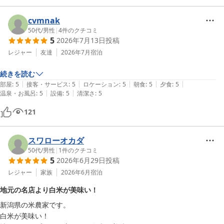
cvmnak
50代
/
男性
|
4
件のクチコミ
5
2026年7月13日
投稿
レジャー
友達
2026年7月
宿泊
続きを読む
|
|
|
|
|
部屋
:
5
接客・サービス
:
5
ロケーション
:
5
朝食
:
5
夕食
:
5
|
|
温泉・お風呂
:
5
設備
:
5
清潔さ
:
5
121
スワローオカダ
50代
/
男性
|
1
件のクチコミ
5
2026年6月29日
投稿
レジャー
家族
2026年6月
宿泊
地元の名店より白米が美味い！
新潟県の米農家です。

白米が美味い！
