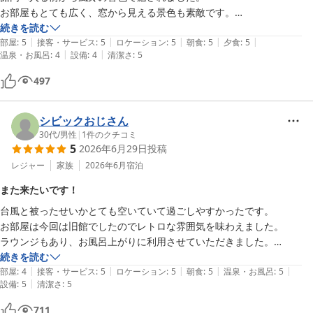
お部屋もとても広く、窓から見える景色も素敵です。

温泉を出てビールを飲みながら、三味線の演奏でゆったりとした時間に
続きを読む
|
|
|
|
|
またまた癒されました。

部屋
:
5
接客・サービス
:
5
ロケーション
:
5
朝食
:
5
夕食
:
5
|
|
温泉・お風呂
:
4
設備
:
4
清潔さ
:
5
明るく親切なスタッフの方が多く、また癒されに行きたいと思える宿で
す。
497
シビックおじさん
30代
/
男性
|
1
件のクチコミ
5
2026年6月29日
投稿
レジャー
家族
2026年6月
宿泊
また来たいです！
台風と被ったせいかとても空いていて過ごしやすかったです。

お部屋は今回は旧館でしたのでレトロな雰囲気を味わえました。

ラウンジもあり、お風呂上がりに利用させていただきました。

朝食もとても美味しかったです。

続きを読む
|
|
|
|
|
次は夕食もいただきたいと思います。

部屋
:
4
接客・サービス
:
5
ロケーション
:
5
朝食
:
5
温泉・お風呂
:
5
|
設備
:
5
清潔さ
:
5
またお邪魔します。
711