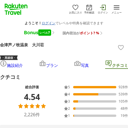
お気に入り
予約確認
ログイン
メニュー
会津芦ノ牧温泉 大川荘
施設紹介
プラン
写真
クチコミ
クチコミ
総合評価
5
928
件
4.54
4
539
件
3
105
件
2
48
件
2,226
件
1
19
件