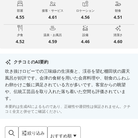
部屋
接客・サービス
ロケーション
朝食
4.55
4.61
4.56
4.51
夕食
温泉・お風呂
設備
清潔さ
4.52
4.59
4.46
4.60
クチコミのAI要約
吹き抜けロビーでの三味線の生演奏と、渓谷を望む棚田状の露天
風呂が好評です。会津の食材を用いた会席料理や、朝食のふわふ
わ卵かけご飯に満足されている方が多いです。客室からの眺望
や、伝統工芸品を取り入れた落ち着いた空間も評価されていま
す。
本要約は生成AIによるものであり、正確性や適切性は保証されません。クチ
コミ全文と併せてご確認ください。
絞り込み
おすすめ順