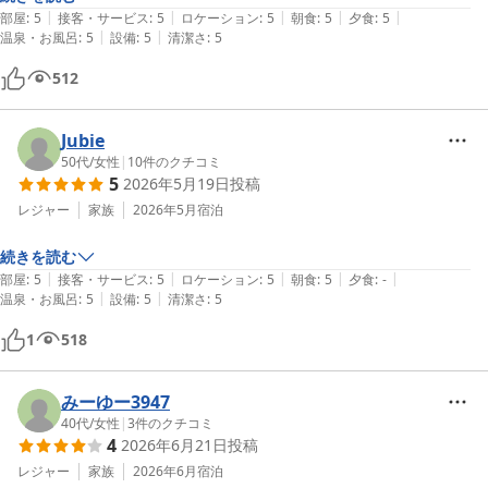
|
|
|
|
|
部屋
:
5
接客・サービス
:
5
ロケーション
:
5
朝食
:
5
夕食
:
5
|
|
温泉・お風呂
:
5
設備
:
5
清潔さ
:
5
512
Jubie
50代
/
女性
|
10
件のクチコミ
5
2026年5月19日
投稿
レジャー
家族
2026年5月
宿泊
続きを読む
|
|
|
|
|
部屋
:
5
接客・サービス
:
5
ロケーション
:
5
朝食
:
5
夕食
:
-
|
|
温泉・お風呂
:
5
設備
:
5
清潔さ
:
5
1
518
みーゆー3947
40代
/
女性
|
3
件のクチコミ
4
2026年6月21日
投稿
レジャー
家族
2026年6月
宿泊