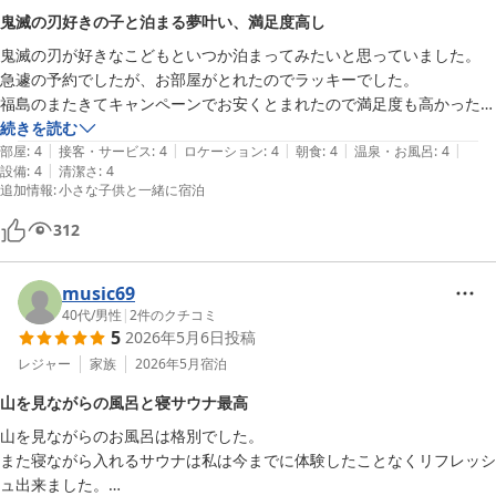
鬼滅の刃好きの子と泊まる夢叶い、満足度高し
鬼滅の刃が好きなこどもといつか泊まってみたいと思っていました。

急遽の予約でしたが、お部屋がとれたのでラッキーでした。

福島のまたきてキャンペーンでお安くとまれたので満足度も高かったで
す。

続きを読む
|
|
|
|
|
和室は古さは感じられましたが、大人専用のコンフォートツインは綺麗
部屋
:
4
接客・サービス
:
4
ロケーション
:
4
朝食
:
4
温泉・お風呂
:
4
|
設備
:
4
清潔さ
:
4
でおしゃれでした。

追加情報
:
小さな子供と一緒に宿泊
朝食のバイキングも満足です。
312
music69
40代
/
男性
|
2
件のクチコミ
5
2026年5月6日
投稿
レジャー
家族
2026年5月
宿泊
山を見ながらの風呂と寝サウナ最高
山を見ながらのお風呂は格別でした。

また寝ながら入れるサウナは私は今までに体験したことなくリフレッシ
ュ出来ました。
