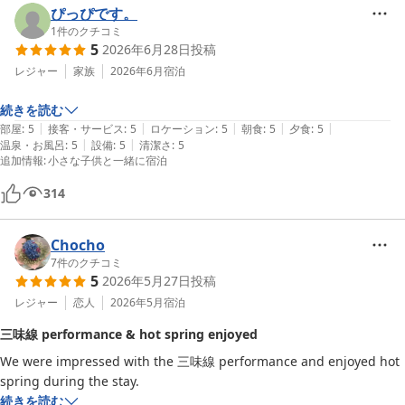
ぴっぴです。
1
件のクチコミ
5
2026年6月28日
投稿
レジャー
家族
2026年6月
宿泊
続きを読む
|
|
|
|
|
部屋
:
5
接客・サービス
:
5
ロケーション
:
5
朝食
:
5
夕食
:
5
|
|
温泉・お風呂
:
5
設備
:
5
清潔さ
:
5
追加情報
:
小さな子供と一緒に宿泊
314
Chocho
7
件のクチコミ
5
2026年5月27日
投稿
レジャー
恋人
2026年5月
宿泊
三味線 performance & hot spring enjoyed
We were impressed with the 三味線 performance and enjoyed hot 
spring during the stay.
続きを読む