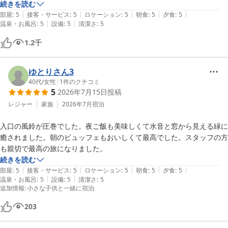
りしました。吹き抜けの中央に舞台があり入るとほぼ同時に三味線演奏
続きを読む
|
|
|
|
|
が始まりました。温泉も特に露天風呂が三段で景色も良く堪能できまし
部屋
:
5
接客・サービス
:
5
ロケーション
:
5
朝食
:
5
夕食
:
5
|
|
温泉・お風呂
:
5
設備
:
5
清潔さ
:
5
た。残念だったのは夕食がこの吹き抜けのところでできると思っていた
のですが、別のダイニングでした。個室を取っていればできていたよう
1.2
千
であり、又リベンジします。夕食も堪能、朝食もバイキングでたっぷり
頂きました。部屋も和室にベッドが入っており、気持ち良く過ごせまし
た。大川ダム下流の阿賀川沿いにあり、部屋からの眺望も最高。今とな
ゆとりさん3
って思うと２万ちょっとの価格で泊まれたのが正直不思議なくらいで
40代
/
女性
|
1
件のクチコミ
5
2026年7月15日
投稿
す。京都からは相当遠いですが、機会があれば是非何度でもリピートし
たい宿です。
レジャー
家族
2026年7月
宿泊
入口の風鈴が圧巻でした。夜ご飯も美味しくて水音と窓から見える緑に
癒されました。朝のビュッフェもおいしくて最高でした。スタッフの方
も親切で最高の旅になりました。
続きを読む
|
|
|
|
|
部屋
:
5
接客・サービス
:
5
ロケーション
:
5
朝食
:
5
夕食
:
5
|
|
温泉・お風呂
:
5
設備
:
5
清潔さ
:
5
追加情報
:
小さな子供と一緒に宿泊
203