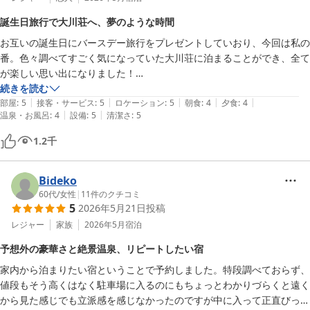
誕生日旅行で大川荘へ、夢のような時間
お互いの誕生日にバースデー旅行をプレゼントしていおり、今回は私の
番。色々調べてすごく気になっていた大川荘に泊まることができ、全て
が楽しい思い出になりました！

誕生日ケーキも部屋に運んでいただき、とても喜んでくれました☺️可愛
続きを読む
|
|
|
|
|
い起き上がり小法師もいただいて…大川荘さんからの誕生日プレゼント
部屋
:
5
接客・サービス
:
5
ロケーション
:
5
朝食
:
4
夕食
:
4
|
|
温泉・お風呂
:
4
設備
:
5
清潔さ
:
5
もありがとうございました✨

夢見たいな空間で、あっという間の時間でした！

1.2
千
温泉も時間が足りないくらいで、もっと入っていたかったです。何より
も一泊は早すぎた…

景色も料理も最高でした。

Bideko
また泊まりに行きたいです！

60代
/
女性
|
11
件のクチコミ
5
2026年5月21日
投稿
レジャー
家族
2026年5月
宿泊
予想外の豪華さと絶景温泉、リピートしたい宿
家内から泊まりたい宿ということで予約しました。特段調べておらず、
値段もそう高くはなく駐車場に入るのにもちょっとわかりづらくと遠く
から見た感じでも立派感を感じなかったのですが中に入って正直びっく