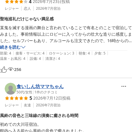
4
2026年7月23日
投稿
レジャー
恋人
2026年7月
宿泊
聖地巡礼だけじゃない満足感
某鬼を滅する漫画の舞台と言われていることで有名とのことで宿泊して
みました。事前情報以上にロビーに入ってからの壮大な造りに感度しま
した。セルフバーもあり、アルコールも注文できたので、16時からの
三味線演奏はお酒を飲みながらゆっくり見ることができました。夕食も
続きを読む
|
|
|
|
|
素敵なコース料理でお腹いっぱい堪能でき、温泉も内湯・露天どちらも
部屋
:
4
接客・サービス
:
4
ロケーション
:
3
朝食
:
4
夕食
:
5
|
|
温泉・お風呂
:
4
設備
:
4
清潔さ
:
4
満足です。また機会があれば利用したいです。
256
食いしん坊ママちゃん
50代
/
女性
|
1
件のクチコミ
5
2026年7月12日
投稿
レジャー
友達
2026年7月
宿泊
風鈴の音色と三味線の演奏に癒される時間
初めての大川荘宿泊。

館内へ入る前から風鈴の音色で癒されました。
