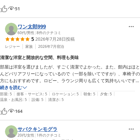
朝食はバイキングスタイルで種類も多く、美味しかったです。デザート
51
のケーキは今一つに感じました。

総合得点で星は3.5〜4ってとこですね。
ワン太郎999
60代
/
男性
|
8
件のクチコミ
5
2026年7月28日
投稿
レジャー
家族
2026年7月
宿泊
清潔な洋室と開放的な空間、料理も美味
部屋は洋室を選びましたが、すごく清潔でよかった。また、館内はほと
んどバリアフリーになっているので（一部を除いてですが）、車椅子の
方にもおすすめです。ロビー、ラウンジ周りも広くて気持ちいいです
が、三味線を演奏する舞台も吹き抜けから見渡すことができて開放感が
続きを読む
|
|
|
|
|
ありました。展望できる風呂も、大浴場もくつろいで過ごせました。料
部屋
:
5
接客・サービス
:
5
ロケーション
:
5
朝食
:
5
夕食
:
5
|
|
温泉・お風呂
:
5
設備
:
5
清潔さ
:
5
理は半個室いただきました。少し掘りごたつ風ですが、テーブルが固定
された大きな板なので、座る時にちょっと窮屈に感じました。料理自体
164
は、全部美味しかったです。入口の前に、季節柄の風鈴が飾ってあって
夜はライトアップされていました。
サバクキンモグラ
20代
/
女性
|
1
件のクチコミ