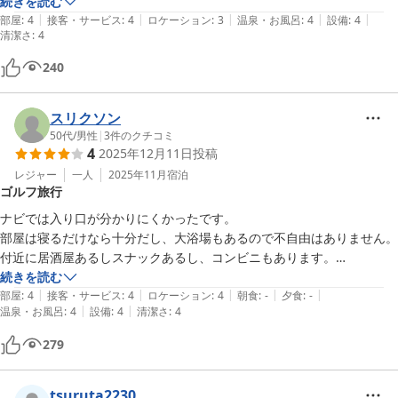
利用客が少なかったせいか、お風呂は貸し切りでした。バスタオルは有
続きを読む
|
|
|
|
|
料とありましたが、借りませんでした。

部屋
:
4
接客・サービス
:
4
ロケーション
:
3
温泉・お風呂
:
4
設備
:
4
清潔さ
:
4
コスパは良いですね。
240
スリクソン
50代
/
男性
|
3
件のクチコミ
4
2025年12月11日
投稿
レジャー
一人
2025年11月
宿泊
ゴルフ旅行
ナビでは入り口が分かりにくかったです。

部屋は寝るだけなら十分だし、大浴場もあるので不自由はありません。

付近に居酒屋あるしスナックあるし、コンビニもあります。

お手頃でいい宿です。

続きを読む
|
|
|
|
|
またお世話になります。
部屋
:
4
接客・サービス
:
4
ロケーション
:
4
朝食
:
-
夕食
:
-
|
|
温泉・お風呂
:
4
設備
:
4
清潔さ
:
4
279
tsuruta2230