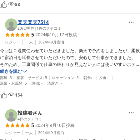
共用部に電子レンジ・ポット・両替機あり

88
浴場の湯船は大きい方は使えず小さい方のみ(閉場時間あり、朝風呂不
可)

サウナ使用不可

楽天楽天7514
徒歩圏内にコンビニ・バス停あり

20代
/
男性
|
1
件のクチコミ
5
2024年10月17日
投稿
ちょっとした設備はあるのにHPに書いてないのが勿体無い

レジャー
一人
2024年9月
宿泊
風呂も入れてこの値段で泊まれたら充分でしょう
今回は２週間使わせていただきました。楽天で予約をしましたが、柔軟
に宿泊日を延長させていただいたので、安心して仕事ができました。

そのため、工事関係で仕事の終わりが見えない人には使いやすいホテル
だと思います。

続きを読む
|
|
|
|
|
部屋
:
5
接客・サービス
:
5
ロケーション
:
5
朝食
:
-
夕食
:
-
|
|
温泉・お風呂
:
5
設備
:
-
清潔さ
:
-
また、一階の大浴場をつかいましたが、部屋からのアクセスが良いた
め、お風呂がない部屋でもオンスイートのように使えます。また、仕事
154
投稿者さん
4
件のクチコミ
5
2024年9月10日
投稿
レジャー
一人
2024年9月
宿泊