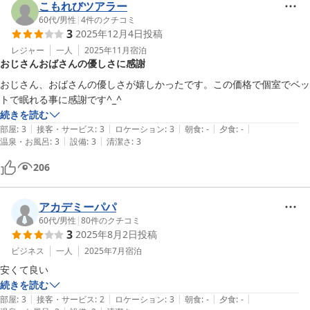
こもれびツアラー
60代
/
男性
|
4
件のクチコミ
3
2025年12月4日
投稿
レジャー
一人
2025年11月
宿泊
おじさんおばさんの優しさに感謝
おじさん、おばさんの優しさが嬉しかったです。この価格で個室でベッ
トで眠れる事に感謝です^_^
続きを読む
|
|
|
|
|
部屋
:
3
接客・サービス
:
3
ロケーション
:
3
朝食
:
-
夕食
:
-
|
|
温泉・お風呂
:
3
設備
:
3
清潔さ
:
3
206
アカデミーパパ
60代
/
男性
|
80
件のクチコミ
3
2025年8月2日
投稿
ビジネス
一人
2025年7月
宿泊
安くて良い
続きを読む
|
|
|
|
|
部屋
:
3
接客・サービス
:
2
ロケーション
:
3
朝食
:
-
夕食
:
-