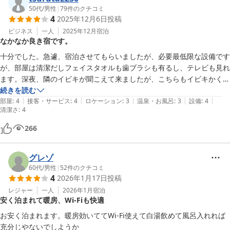
50代
/
男性
|
79
件のクチコミ
4
2025年12月6日
投稿
ビジネス
一人
2025年12月
宿泊
なかなか良き宿です。
十分でした。急遽、宿泊させてもらいましたが、必要最低限な設備です
が、部屋は清潔だしフェイスタオルも歯ブラシも有るし、テレビも見れ
ます。深夜、隣のイビキが聞こえて来ましたが、こちらもイビキかくの
続きを読む
|
|
|
|
|
部屋
:
4
接客・サービス
:
4
ロケーション
:
3
温泉・お風呂
:
3
設備
:
4
清潔さ
:
4
266
グレゾ
60代
/
男性
|
52
件のクチコミ
4
2026年1月17日
投稿
レジャー
一人
2026年1月
宿泊
安く泊まれて暖房、Wi-Fiも快適
お安く泊まれます。暖房効いててWi-Fi使えて白湯飲めて風呂入れれば
充分じやないでしようか