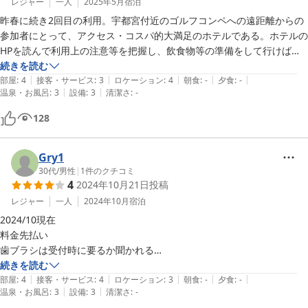
レジャー
一人
2025年5月
宿泊
昨春に続き2回目の利用。宇都宮付近のゴルフコンペへの遠距離からの
参加者にとって、アクセス・コスパ的大満足のホテルである。ホテルの
HPを読んで利用上の注意等を把握し、飲食物等の準備をして行けば問
題ないと思う。

続きを読む
|
|
|
|
|
Wi-Fiの接続も良好、特に時間帯にもよるが入浴も単身でゆっくりでき
部屋
:
4
接客・サービス
:
3
ロケーション
:
4
朝食
:
-
夕食
:
-
|
|
温泉・お風呂
:
3
設備
:
3
清潔さ
:
-
た。なお、廃棄物の分別もしっかりしており、利用者はしっかり協力し
たいと思った。次も利用したいと思う。
128
Gry1
30代
/
男性
|
1
件のクチコミ
4
2024年10月21日
投稿
レジャー
一人
2024年10月
宿泊
2024/10現在

料金先払い

歯ブラシは受付時に要るか聞かれる

部屋にティッシュなし

続きを読む
|
|
|
|
|
共用のコイン式の洗濯機・乾燥機1台ずつ(徒歩圏内に24時間のコインラ
部屋
:
4
接客・サービス
:
4
ロケーション
:
3
朝食
:
-
夕食
:
-
|
|
温泉・お風呂
:
3
設備
:
3
清潔さ
:
-
ンドリーあり)
