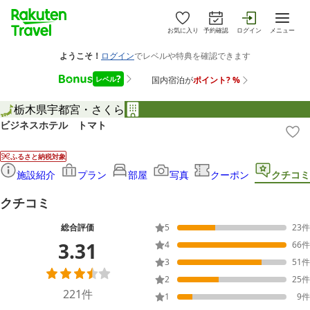
お気に入り
予約確認
ログイン
メニュー
栃木県
宇都宮・さくら
ビジネスホテル トマト
ふるさと納税対象
施設紹介
プラン
部屋
写真
クーポン
クチコミ
クチコミ
総合評価
5
23
件
3.31
4
66
件
3
51
件
2
25
件
221
件
1
9
件