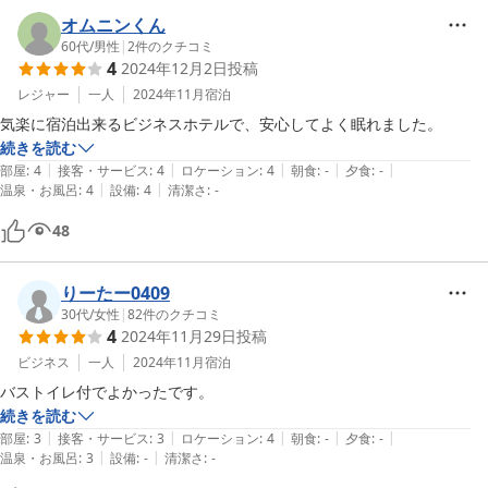
オムニンくん
60代
/
男性
|
2
件のクチコミ
4
2024年12月2日
投稿
レジャー
一人
2024年11月
宿泊
気楽に宿泊出来るビジネスホテルで、安心してよく眠れました。
続きを読む
|
|
|
|
|
部屋
:
4
接客・サービス
:
4
ロケーション
:
4
朝食
:
-
夕食
:
-
|
|
温泉・お風呂
:
4
設備
:
4
清潔さ
:
-
48
りーたー0409
30代
/
女性
|
82
件のクチコミ
4
2024年11月29日
投稿
ビジネス
一人
2024年11月
宿泊
バストイレ付でよかったです。
続きを読む
|
|
|
|
|
部屋
:
3
接客・サービス
:
3
ロケーション
:
4
朝食
:
-
夕食
:
-
|
|
温泉・お風呂
:
3
設備
:
-
清潔さ
:
-