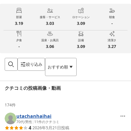
部屋
接客・サービス
ロケーション
朝食
3.19
3.03
3.09
-
夕食
温泉・お風呂
設備
清潔さ
-
3.06
3.09
3.27
絞り込み
おすすめ順
クチコミの投稿画像・動画
174
件
utachanhaihai
70代
/
男性
|
11
件のクチコミ
4
2026年5月21日
投稿