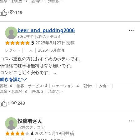
|
|
温泉・お風呂
:
3
設備
:
2
清潔さ
:
-
119
beer_and_pudding2006
30代
/
男性
|
2
件のクチコミ
5
2025年5月27日
投稿
レジャー
一人
2025年5月
宿泊
コスパ重視の方におすすめのホテルです。

低価格で駐車場無料は有り難いです。

コンビニも近く安心です。

続きを読む
|
|
|
|
|
お部屋も不満はありません。

部屋
:
4
接客・サービス
:
4
ロケーション
:
4
朝食
:
-
夕食
:
-
|
|
温泉・お風呂
:
3
設備
:
3
清潔さ
:
-
ただドライヤーが備え付きではなく共用の洗面所でしか使えないため女
性の方は注意が必要です。

1
243
夜間も静かでゆっくり寝れました。

ありがとうございました。
投稿者さん
32
件のクチコミ
4
2025年5月19日
投稿