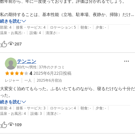
数年前から、年に一度使っております。評価は分かれるでしょう。

私の期待することは、基本性能（立地、駐車場、夜静か、掃除）だけで
す。人によって違うでしょうが、私の感覚だと、これら全てを満たして
続きを読む
|
|
|
|
|
います。近所にはコンビニ、飲食店もあり便利です。

部屋
:
4
接客・サービス
:
4
ロケーション
:
5
朝食
:
-
夕食
:
-
|
|
温泉・お風呂
:
-
設備
:
4
清潔さ
:
-
アメニティは使い捨て歯ブラシだけですが、価格が価格ですから、私は
207
そもそも何も期待しておりません。無くて良いです。アメニティや、き
め細かいサービスを期待するなら別の宿が良いと思います。場合によっ
ては、歯ブラシ止めて価格維持してもらいたいです。

テンニン
80代〜
/
男性
|
37
件のクチコミ
4
2025年6月22日
投稿
数年前から全館禁煙になったようですが、当分はその影響・痕跡があり
ました。時間経過のためでしょう、今回は特段感じられませんでした。
レジャー
一人
2025年6月
宿泊
大変安く泊めてもらった。ふるいたてものながら、寝るだけなら十分だ
った。
続きを読む
|
|
|
|
|
部屋
:
4
接客・サービス
:
3
ロケーション
:
4
朝食
:
-
夕食
:
-
|
|
温泉・お風呂
:
4
設備
:
3
清潔さ
:
-
109