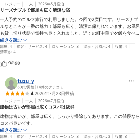
レジャー
一人
2026年5月
宿泊
リーズナブルで部屋も広く清潔な宿
一人予約のゴルフ旅行で利用しました。今回で2度目です。リーズナブ
ルなところが一番の魅力！部屋も広く、清潔に保たれています。お風呂
も貸し切り状態で気持ち良く入れました。近くの町中華で夕飯を食べま
したが、ボリュームが凄くて、年寄りには多すぎました。美味しかった
続きを読む
|
|
|
|
|
です！また利用します。
部屋
:
4
接客・サービス
:
4
ロケーション
:
3
温泉・お風呂
:
4
設備
:
4
清潔さ
:
4
90
tuzu_y
60代
/
男性
|
14
件のクチコミ
4
2026年7月28日
投稿
レジャー
一人
2026年7月
宿泊
建物は古いが部屋は広くコスパは抜群
建物は古いが、部屋は広く、しっかり掃除してあります。この値段なら
コスパ良いです。
続きを読む
|
|
|
|
|
部屋
:
4
接客・サービス
:
4
ロケーション
:
3
温泉・お風呂
:
3
設備
:
3