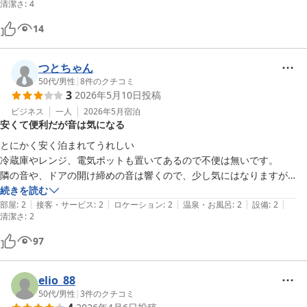
清潔さ
:
4
14
つとちゃん
50代
/
男性
|
8
件のクチコミ
3
2026年5月10日
投稿
ビジネス
一人
2026年5月
宿泊
安くて便利だが音は気になる
とにかく安く泊まれてうれしい

冷蔵庫やレンジ、電気ポットも置いてあるので不便は無いです。

隣の音や、ドアの開け締めの音は響くので、少し気にはなりますが…
続きを読む
|
|
|
|
|
部屋
:
2
接客・サービス
:
2
ロケーション
:
2
温泉・お風呂
:
2
設備
:
2
清潔さ
:
2
97
elio_88
50代
/
男性
|
3
件のクチコミ