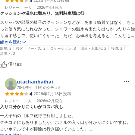
4
2026年4月6日
投稿
レジャー
一人
2026年4月
宿泊
クッションや温水に難あり、無料駐車場は◎
スリッパや部屋の椅子のクッションなどが、あまり綺麗ではなく、ちょ
っと使う気になれなかった。シャワーの温水も出たり出なかったりを繰
り返す感じで、使いにくかった。ただ、お値段を考えると、こんなもの
なのかなとは思いました。駐車場無料で停めやすかったです。ありがと
続きを読む
|
|
|
|
|
うございました。
部屋
:
3
接客・サービス
:
3
ロケーション
:
3
温泉・お風呂
:
2
設備
:
3
清潔さ
:
2
162
utachanhaihai
70代
/
男性
|
11
件のクチコミ
4
2026年2月18日
投稿
レジャー
一人
2026年2月
宿泊
入り口分かりにくいがコスパ良し
一人予約のゴルフ旅行で利用しました。

クチコミにもありましたが、ホテルの入り口が分かりにくいですね。

古いホテルですが掃除は行き届いていました。
