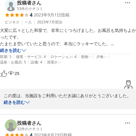
貴重なご意見をお寄せいただき、ありがとうございました。

投稿者さん
53
件のクチコミ
4
2023年9月1日
投稿
またのご利用をスタッフ一同、心よりお待ちしております。

ビジネス
一人
2023年7月
宿泊
宿泊受付　　大塚
大変に広々とした和室で、非常にくつろげました。お風呂も気持ちよか
ったです。

2023-09-10
たまたま空いていたと思うので、本当にラッキーでした。

普通ののホテルではないので、出入りが多少不便でしたが、仕方がない
続きを読む
|
|
|
|
|
と思っています。

部屋
:
5
接客・サービス
:
4
ロケーション
:
4
朝食
:
-
夕食
:
-
|
|
温泉・お風呂
:
5
設備
:
4
清潔さ
:
-
チェックインの時間帯がもう少し早いと有り難いです。
25
この度は、当施設をご利用いただき誠にありがとうございました。
またお忙しい中、貴重なご意見をお寄せいただきありがとうござい
続きを読む
ます。

お客様のご意見を参考に、今後ともより良いサービスをご提供でき
ますように努めて参ります。

投稿者さん
是非またのご利用をお待ちいたしております。

32
件のクチコミ
4
2023年8月23日
投稿