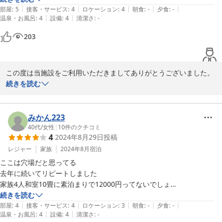
|
|
|
|
|
で良かった。シャンプーはなかったが、ボディーソープのみでも十分。
部屋
:
5
接客・サービス
:
4
ロケーション
:
4
朝食
:
-
夕食
:
-
|
|
温泉・お風呂
:
4
設備
:
4
清潔さ
:
-
また名古屋に来た際は泊まりたいが工事で1年間休止は残念。
203
この度は当施設をご利用いただきましてありがとうございました。

長寿命化に伴う改修工事のため１年間お休みをいただくこととなり
続きを読む
ご迷惑をおかけいたします、2025年9月には再開予定でございま
す。再開いたしましたら是非ご利用をお待ちしております。

みかん223
施設受付　大島
40代
/
女性
|
10
件のクチコミ
4
2024年8月29日
投稿
2024-09-11
レジャー
家族
2024年8月
宿泊
ここは穴場だと思ってる

去年に続いてリピートしました

家族4人和室10畳に素泊まりで12000円ってないでしょ

続きを読む
|
|
|
|
|
公共の宿なので、細かいところで駐車場の出入り時間とか、門限とかあ
部屋
:
4
接客・サービス
:
4
ロケーション
:
3
朝食
:
-
夕食
:
-
|
|
温泉・お風呂
:
4
設備
:
4
清潔さ
:
-
るけども、そこをクリアできるなら絶対おすすめ！
