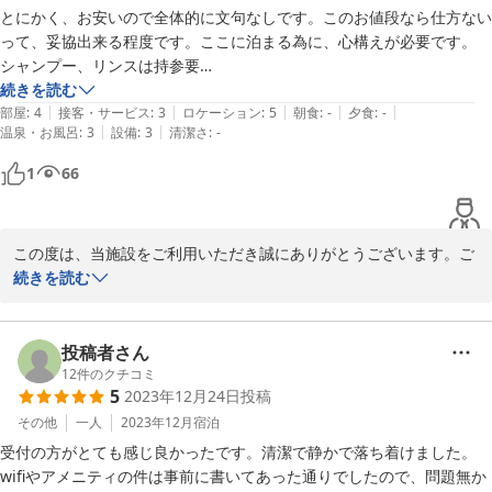
とにかく、お安いので全体的に文句なしです。このお値段なら仕方ない
って、妥協出来る程度です。ここに泊まる為に、心構えが必要です。

シャンプー、リンスは持参要

お水も必要。お風呂はぬるめ。

続きを読む
|
|
|
|
|
枕は、低い。お風呂にトイレは無いので事前にトイレを済ませて！

部屋
:
4
接客・サービス
:
3
ロケーション
:
5
朝食
:
-
夕食
:
-
|
|
温泉・お風呂
:
3
設備
:
3
清潔さ
:
-
門限あるので、気を付けて！
1
66
この度は、当施設をご利用いただき誠にありがとうございます。ご
宿泊のご感想をお寄せいただきお礼申し上げます。

続きを読む
ご意見をもとに、改善できる点は、ご満足いただけるよう、より良
いサービスのご提供に努めて参ります。

貴重なご意見ありがとうございました。

投稿者さん
またのお越しを心よりお待ち申し上げます。

12
件のクチコミ
5
2023年12月24日
投稿
宿泊受付　今野

その他
一人
2023年12月
宿泊
受付の方がとても感じ良かったです。清潔で静かで落ち着けました。

wifiやアメニティの件は事前に書いてあった通りでしたので、問題無か
2023-12-27