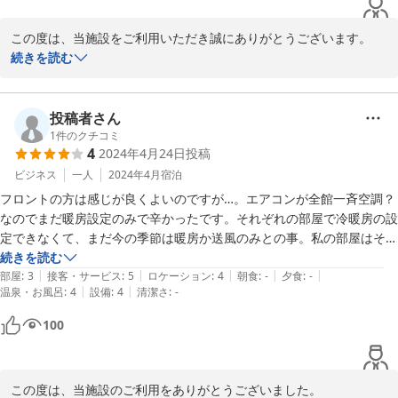
この度は、当施設をご利用いただき誠にありがとうございます。

お褒めの言葉もいただき嬉しく思います。

続きを読む
今後もお客様の貴重なご意見にお応えできるよう

心がけてまいります。

投稿者さん
1
件のクチコミ
4
2024年4月24日
投稿
またのお越しをスタッフ一同お待ち申し上げます。

ビジネス
一人
2024年4月
宿泊
宿泊受付　大塚
フロントの方は感じが良くよいのですが…。エアコンが全館一斉空調？
なのでまだ暖房設定のみで辛かったです。それぞれの部屋で冷暖房の設
2024-05-14
定できなくて、まだ今の季節は暖房か送風のみとの事。私の部屋はその
送風も壊れてて部屋を変わりましたが、暑がりなので送風では涼しくな
続きを読む
|
|
|
|
|
らず、寝付けれませんでした。こちらを改善いただけると助かります。
部屋
:
3
接客・サービス
:
5
ロケーション
:
4
朝食
:
-
夕食
:
-
|
|
温泉・お風呂
:
4
設備
:
4
清潔さ
:
-
100
この度は、当施設のご利用をありがとうございました。
