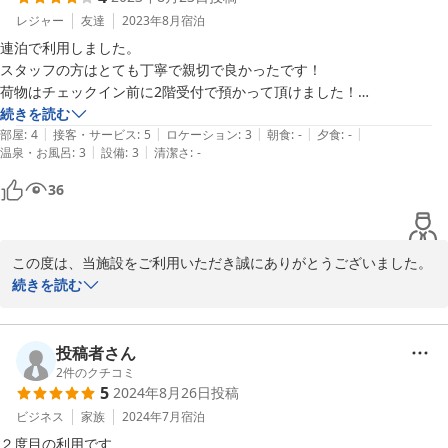
宿泊受付　今野
レジャー
友達
2023年8月
宿泊
連泊で利用しました。

2023-09-01
スタッフの方はとても丁寧で親切で良かったです！

荷物はチェックイン前に2階受付で預かって頂けました！

15:00まで宿泊フロントは閉まっています。

続きを読む
|
|
|
|
|
21:00を超えると表玄関は閉まるので防災センターの入り口からの出入
部屋
:
4
接客・サービス
:
5
ロケーション
:
3
朝食
:
-
夕食
:
-
|
|
温泉・お風呂
:
3
設備
:
3
清潔さ
:
-
りになります。

3階が受付で和室は4階だったので階段しかなく、大荷物だと大変で
36
す！

部屋は清潔感があり、和室は部屋にはお風呂がないので大浴場を使用し
ます。シャンプー・リンスはありませんでしたが、ボディーソープはあ
この度は、当施設をご利用いただき誠にありがとうございました。

りました！

連泊でご利用の際には、お客様のご協力をお願いしております。ご
続きを読む
翌日10:00にフロントが閉まるので、それまでに一度部屋を出るか、時
不便おかけし、申し訳ございません。

間がオーバーする場合は2階に電話することになります。

部屋の清掃は頼みませんでした！

またのご利用をスタッフ一同、心よりお待ちしております。

投稿者さん
タオルは持ってきてくれました！

2
件のクチコミ
お値段も安いし駅からさほど遠くなく、栄や名古屋城には歩いて20ほ
5
2024年8月26日
投稿
宿泊受付　　大塚

どで行けます！

ビジネス
家族
2024年7月
宿泊
また利用したいなと思えた宿泊所でした！

ただフロントへの電話番号がわかりませんでした！
２度目の利用です

2023-08-24