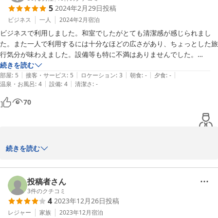
5
2024年2月29日
投稿
今後もお客様の貴重なご意見にお応えできるよう

努めてまいります。

ビジネス
一人
2024年2月
宿泊
ビジネスで利用しました。和室でしたがとても清潔感が感じられまし
またのお越しをお待ち申し上げます。

た。また一人で利用するには十分なほどの広さがあり、ちょっとした旅
行気分が味わえました。設備等も特に不満はありませんでした。

宿泊受付　太田
ありがとうございました。
続きを読む
|
|
|
|
|
部屋
:
5
接客・サービス
:
5
ロケーション
:
3
朝食
:
-
夕食
:
-
2024-03-04
|
|
温泉・お風呂
:
4
設備
:
4
清潔さ
:
-
70
この度は、当施設をご利用いただき誠にありがとうございます。ご
続きを読む
宿泊のご感想をお寄せいただきお礼申し上げます。

滞在中、ご満足いただけたご様子とても嬉しく思います。

またのご利用を心よりお待ち申し上げます。

投稿者さん
3
件のクチコミ
4
2023年12月26日
投稿
レジャー
家族
2023年12月
宿泊
2024-02-29