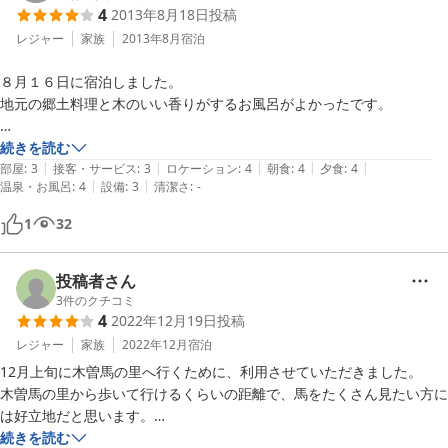
4
2013年8月18日
投稿
郷土料理の大根やらを煮た物も出汁が美味しかった。

レジャー
家族
2013年8月
宿泊
アメニティは無し。

８月１６日に宿泊しました。

歯ブラシも無し。

地元の郷土料理と木のいい香りがするお風呂がよかったです。

よく行く温泉旅館があるのだけど、お風呂は24時まで、食事の内容は
豚とレタスの味噌鍋が絶品でした。

続きを読む
こちらより充実していてアメニティもしっかりしている。

|
|
|
|
|
部屋
:
3
接客・サービス
:
3
ロケーション
:
4
朝食
:
4
夕食
:
4
それでこちらより3000円程安い。

|
|
温泉・お風呂
:
4
設備
:
3
清潔さ
:
-
また機会があれば、宿泊してみたいです。
うーん、ここ大きな民宿という感じなので、もっと金額下げた方がいい
んじゃないかな…。
1
32
投稿者さん
3
件のクチコミ
4
2022年12月19日
投稿
レジャー
家族
2022年12月
宿泊
12月上旬に木曽馬の里へ行くために、利用させていただきました。

木曽馬の里から歩いて行けるくらいの距離で、馬をたくさん見たい方に
は好立地だと思います。

続きを読む