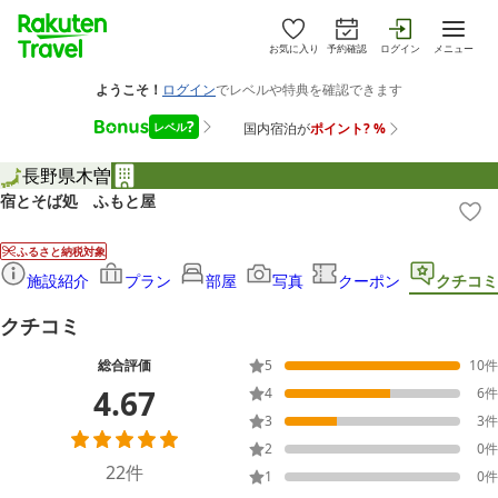
お気に入り
予約確認
ログイン
メニュー
長野県
木曽
宿とそば処 ふもと屋
ふるさと納税対象
施設紹介
プラン
部屋
写真
クーポン
クチコミ
クチコミ
総合評価
5
10
件
4.67
4
6
件
3
3
件
2
0
件
22
件
1
0
件