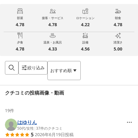
部屋
接客・サービス
ロケーション
朝食
4.78
4.78
4.22
4.78
夕食
温泉・お風呂
設備
清潔さ
4.78
4.33
4.56
5.00
絞り込み
おすすめ順
クチコミの投稿画像・動画
19
件
はゆりん
50代
/
女性
|
37
件のクチコミ
5
2026年6月19日
投稿