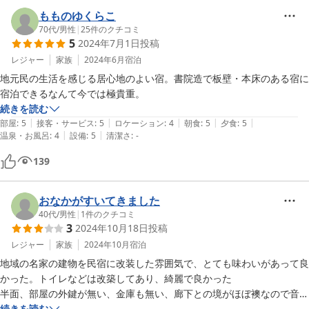
もものゆくらこ
70代
/
男性
|
25
件のクチコミ
5
2024年7月1日
投稿
レジャー
家族
2024年6月
宿泊
地元民の生活を感じる居心地のよい宿。書院造で板壁・本床のある宿に
宿泊できるなんて今では極貴重。
続きを読む
|
|
|
|
|
部屋
:
5
接客・サービス
:
5
ロケーション
:
4
朝食
:
5
夕食
:
5
|
|
温泉・お風呂
:
4
設備
:
5
清潔さ
:
-
139
おなかがすいてきました
40代
/
男性
|
1
件のクチコミ
3
2024年10月18日
投稿
レジャー
家族
2024年10月
宿泊
地域の名家の建物を民宿に改装した雰囲気で、とても味わいがあって良
かった。トイレなどは改築してあり、綺麗で良かった

半面、部屋の外鍵が無い、金庫も無い、廊下との境がほぼ襖なので音漏
れ＆人の気配が、、、など仕方の無い面もあるが、人を選ぶかもしれな
続きを読む