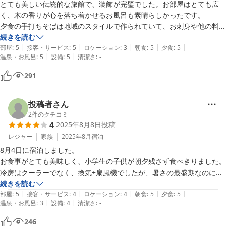
とても美しい伝統的な旅館で、装飾が完璧でした。お部屋はとても広
く、木の香りが心を落ち着かせるお風呂も素晴らしかったです。

夕食の手打ちそばは地域のスタイルで作られていて、お刺身や他の料理
と一緒に、とても美味しくいただきました。

続きを読む
|
|
|
|
|
部屋
:
5
接客・サービス
:
5
ロケーション
:
3
朝食
:
5
夕食
:
5
|
|
温泉・お風呂
:
5
設備
:
5
清潔さ
:
-
私の日本語はあまり上手ではなく、妹はまったく話せませんでしたが、
女将さんはとても親切で温かく、最高のサービスをしてくれました。

291
車がないと少しアクセスが不便かもしれませんが、もしまた木曽の地域
を訪れることがあれば、必ずこの宿に泊まりたいと思います。

投稿者さん
今まで宿泊した中で、間違いなくコスパが一番良い宿でした。

2
件のクチコミ
4
2025年8月8日
投稿
本当にありがとうございました！
レジャー
家族
2025年8月
宿泊
8月4日に宿泊しました。

お食事がとても美味しく、小学生の子供が朝夕残さず食べきりました。

冷房はクーラーでなく、換気+扇風機でしたが、暑さの最盛期なのに涼
しく過ごせました。

続きを読む
|
|
|
|
|
また機会があればのんびりしにゆきたいと思います。
部屋
:
5
接客・サービス
:
4
ロケーション
:
4
朝食
:
5
夕食
:
5
|
|
温泉・お風呂
:
3
設備
:
4
清潔さ
:
-
246