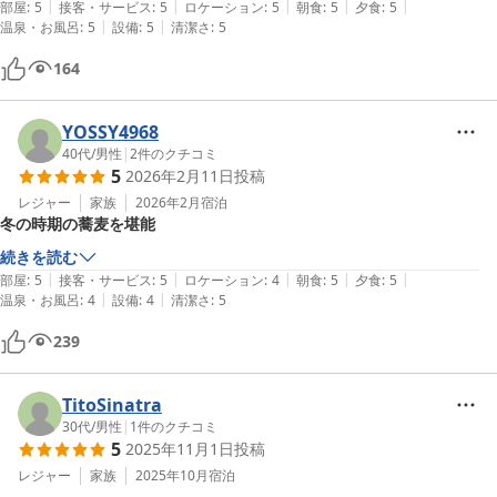
|
|
|
|
|
部屋
:
5
接客・サービス
:
5
ロケーション
:
5
朝食
:
5
夕食
:
5
|
|
温泉・お風呂
:
5
設備
:
5
清潔さ
:
5
164
YOSSY4968
40代
/
男性
|
2
件のクチコミ
5
2026年2月11日
投稿
レジャー
家族
2026年2月
宿泊
冬の時期の蕎麦を堪能
続きを読む
|
|
|
|
|
部屋
:
5
接客・サービス
:
5
ロケーション
:
4
朝食
:
5
夕食
:
5
|
|
温泉・お風呂
:
4
設備
:
4
清潔さ
:
5
239
TitoSinatra
30代
/
男性
|
1
件のクチコミ
5
2025年11月1日
投稿
レジャー
家族
2025年10月
宿泊