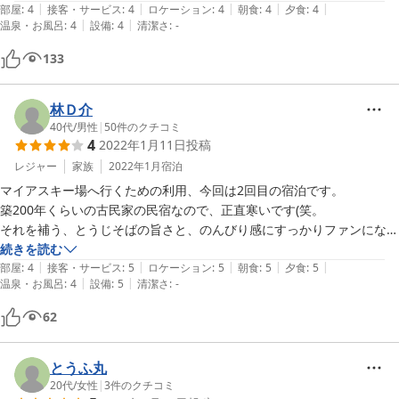
|
|
|
|
|
建物は古民家で歴史がありますが、トイレ、洗面所、お風呂はリフォー
部屋
:
4
接客・サービス
:
4
ロケーション
:
4
朝食
:
4
夕食
:
4
|
|
温泉・お風呂
:
4
設備
:
4
清潔さ
:
-
ムされていいるので快適でした。

部屋も灯油ストーブとこたつがあったので、そんなに寒い感じではあり
133
ませんでした。

囲炉裏や階段箪笥など、歴史ある設えが興味深かったです。外国人のお
客さんにもおすすめしたい宿だと思います。

林Ｄ介
40代
/
男性
|
50
件のクチコミ
4
2022年1月11日
投稿
料理も「お得プラン」だったので日替わりのランチ定食程度と思ってい
ましたが、ボリューム満点の満足できるものでした。食堂も暖かくて、
レジャー
家族
2022年1月
宿泊
朝ごはんんも気持ちよくいただくことができました。

マイアスキー場へ行くための利用、今回は2回目の宿泊です。

築200年くらいの古民家の民宿なので、正直寒いです(笑。

今度は、ランチにとうじそばを食べに行きたいと思います。
それを補う、とうじそばの旨さと、のんびり感にすっかりファンになっ
てます。

続きを読む
|
|
|
|
|
今回は天候にも恵まれ、満天の星空観察を宿前で楽しめました。

部屋
:
4
接客・サービス
:
5
ロケーション
:
5
朝食
:
5
夕食
:
5
|
|
温泉・お風呂
:
4
設備
:
5
清潔さ
:
-
困ることは、夜寝るときにストーブを点けたままにするか、消して寝る
か。

62
今度は夏場の観光に利用したいです。
とうふ丸
20代
/
女性
|
3
件のクチコミ