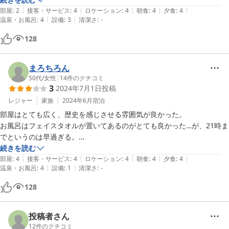
|
|
|
|
|
い。食事は軽食プランだったが、しっかりした物を頂けた。また女将さ
部屋
:
2
接客・サービス
:
4
ロケーション
:
4
朝食
:
4
夕食
:
4
|
|
温泉・お風呂
:
4
設備
:
3
清潔さ
:
-
んも良い方で、色々書いたが、また訪れたいと思える宿だった。
128
まろちろん
50代
/
女性
|
14
件のクチコミ
3
2024年7月1日
投稿
レジャー
家族
2024年6月
宿泊
部屋はとても広く、歴史を感じさせる雰囲気が良かった。

お風呂はフェイスタオルが置いてあるのがとても良かった…が、21時ま
でというのは早過ぎる。

6:30から夕飯を食べたら大急ぎでお風呂に入り、ゆっくりつかる間もな
続きを読む
|
|
|
|
|
く出る感じ。

部屋
:
4
接客・サービス
:
4
ロケーション
:
4
朝食
:
4
夕食
:
4
|
|
温泉・お風呂
:
4
設備
:
1
清潔さ
:
-
ご飯前に入ればいいんだろうけど。

128
食事は鍋のつゆが美味しかった。

豚肉はかたい。

とうじ蕎麦もつゆがとても美味しかった。

投稿者さん
蕎麦は柔らかすぎかな。

12
件のクチコミ