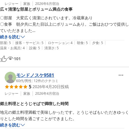
レジャー
家族
2026年6月
宿泊
広々清潔な部屋とボリューム満点の食事
〇部屋　大変広く清潔にされています。冷蔵庫あり

〇食事　朝夕共に見た目以上にボリュームあり。ご飯はおひつで提供し
ていただきました

〇その他　お風呂、洗面所、トイレなどとても清潔です。お蕎麦屋さん
続きを読む
|
|
|
|
|
も併設されており、次回は昼食もお世話　　　　　　　　　なりたいで
部屋
:
5
接客・サービス
:
5
ロケーション
:
4
朝食
:
5
夕食
:
5
|
|
温泉・お風呂
:
4
設備
:
5
清潔さ
:
5
す

〇総合　リピ有り有り、連泊して周辺観光もしてみたい

101
モンドノスケ9581
60代
/
男性
|
12
件のクチコミ
5
2026年4月20日
投稿
レジャー
家族
2026年4月
宿泊
郷土料理ととうじそばで満喫した時間
地元の郷土料理満載で美味しかったです。とうじそばもいただきゆっく
りとした時間を過ごすことができました。
続きを読む