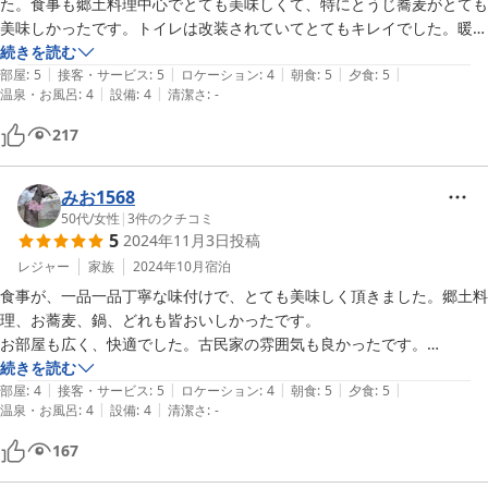
た。食事も郷土料理中心でとても美味しくて、特にとうじ蕎麦がとても
美味しかったです。トイレは改装されていてとてもキレイでした。暖房
は石油ファンヒーターがありますが、冬場夜は寒いので寝間着は持参し
続きを読む
|
|
|
|
|
た方が良いかもしれないです。また是非利用したいと思います。
部屋
:
5
接客・サービス
:
5
ロケーション
:
4
朝食
:
5
夕食
:
5
|
|
温泉・お風呂
:
4
設備
:
4
清潔さ
:
-
217
みお1568
50代
/
女性
|
3
件のクチコミ
5
2024年11月3日
投稿
レジャー
家族
2024年10月
宿泊
食事が、一品一品丁寧な味付けで、とても美味しく頂きました。郷土料
理、お蕎麦、鍋、どれも皆おいしかったです。

お部屋も広く、快適でした。古民家の雰囲気も良かったです。

お世話になりました。ありがとうございました。
続きを読む
|
|
|
|
|
部屋
:
4
接客・サービス
:
5
ロケーション
:
4
朝食
:
5
夕食
:
5
|
|
温泉・お風呂
:
4
設備
:
4
清潔さ
:
-
167