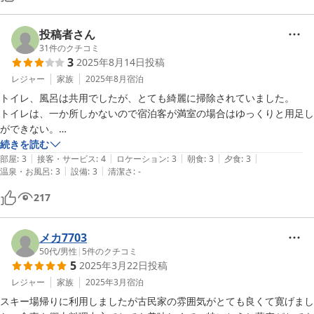
投稿者さん
31
件のクチコミ
3
2025年8月14日
投稿
レジャー
家族
2025年8月
宿泊
トイレ、風呂は共用でしたが、とても綺麗に掃除されていました。

トイレは、一か所しかないので宿泊客が満室の場合はゆっくりと用足し
ができない。

古い建物（築100年以上？）でしたが、子供が廊下を走ると振動が部屋
続きを読む
|
|
|
|
|
まで響き少しうるさく感じた。

部屋
:
3
接客・サービス
:
4
ロケーション
:
3
朝食
:
3
夕食
:
3
|
|
温泉・お風呂
:
3
設備
:
3
清潔さ
:
-
217
メカ7703
50代
/
男性
|
5
件のクチコミ
5
2025年3月22日
投稿
レジャー
家族
2025年3月
宿泊
スキー場帰りに利用しましたが古民家の雰囲気がとても良くて寛げまし