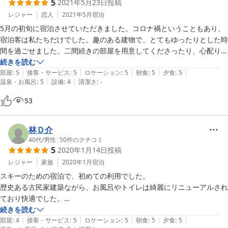
5
2021年5月23日
投稿
レジャー
恋人
2021年5月
宿泊
5月の初旬に宿泊させていただきました。コロナ禍ということもあり、
宿泊客は私たちだけでした。趣のある建物で、とてもゆったりとした時
間を過ごせました。二間続きの部屋を用意してくださったり、心配りが
とても嬉しかったです。朝、夕の食事ともに大満足です。また違う季節
続きを読む
|
|
|
|
|
にぜひ利用させて頂きたいです。一点、洗面台にハンドソープが置いて
部屋
:
5
接客・サービス
:
5
ロケーション
:
5
朝食
:
5
夕食
:
5
|
|
温泉・お風呂
:
5
設備
:
4
清潔さ
:
-
53
林Ｄ介
40代
/
男性
|
50
件のクチコミ
5
2020年1月14日
投稿
レジャー
家族
2020年1月
宿泊
スキーのための宿泊で、初めての利用でした。

歴史ある古民家建築ながら、お風呂やトイレは綺麗にリニューアルされ
ており快適でした。

夕食はとうじそばに地のものがとても美味しくて子供も喜んでいまし
続きを読む
|
|
|
|
|
た。

部屋
:
4
接客・サービス
:
5
ロケーション
:
5
朝食
:
5
夕食
:
5