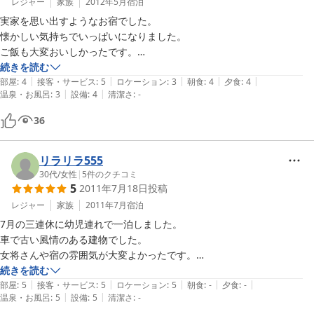
歩いてもきしむ感じがありました。古民家ならではですね。

レジャー
家族
2012年5月
宿泊
実家を思い出すようなお宿でした。

子供は６歳と４歳が２人ずつだたため非常にうるさかったと思います
懐かしい気持ちでいっぱいになりました。

が、にこやかに対応していただき、至れり尽くせりでゆっくりすること
ご飯も大変おいしかったです。

が出来ました。

子供のご飯は予約しませんでしたが、用意していただきありがとうござ
続きを読む
またスキーに行ったときには利用したいと思います。
|
|
|
|
|
いました。

部屋
:
4
接客・サービス
:
5
ロケーション
:
3
朝食
:
4
夕食
:
4
|
|
温泉・お風呂
:
3
設備
:
4
清潔さ
:
-
ただ、一点、残念だったのが、朝食で出された納豆の賞味期限が1週間
以上切れていたことです・・・。ちょっと気をつけてみていただけると
36
いいかな〜と思います。
リラリラ555
30代
/
女性
|
5
件のクチコミ
5
2011年7月18日
投稿
レジャー
家族
2011年7月
宿泊
7月の三連休に幼児連れで一泊しました。

車で古い風情のある建物でした。

女将さんや宿の雰囲気が大変よかったです。

続きを読む
|
|
|
|
|
クーラーがなくても涼しく、

部屋
:
5
接客・サービス
:
5
ロケーション
:
5
朝食
:
-
夕食
:
-
|
|
温泉・お風呂
:
5
設備
:
5
清潔さ
:
-
足音が響かないように静か宿の中を歩くと、
