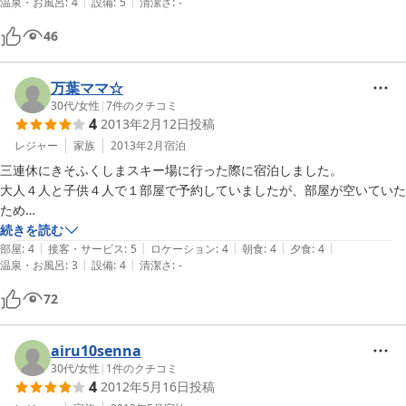
|
|
温泉・お風呂
:
4
設備
:
5
清潔さ
:
-
朝食と共にボリュームは十分でした。

スキー場の宿泊者割引券も発行して頂きました。

46
また機会があったら利用したいお宿です。
万葉ママ☆
30代
/
女性
|
7
件のクチコミ
4
2013年2月12日
投稿
レジャー
家族
2013年2月
宿泊
三連休にきそふくしまスキー場に行った際に宿泊しました。

大人４人と子供４人で１部屋で予約していましたが、部屋が空いていた
ため

２部屋に分けて下さいました。

続きを読む
|
|
|
|
|
部屋
:
4
接客・サービス
:
5
ロケーション
:
4
朝食
:
4
夕食
:
4
|
|
温泉・お風呂
:
3
設備
:
4
清潔さ
:
-
食事は子供たちは予約しませんでしたが、大人の分だけで十分な量でし
た。

72
とうじそばが美味しかったです。

朝食にも子供たちにジュースを用意して下さったり、デザートがあった
りと大満足です。

airu10senna
部屋はおばあちゃんの家のような落ち着く雰囲気でしたが、古いだけあ
30代
/
女性
|
1
件のクチコミ
4
2012年5月16日
投稿
り子供が
