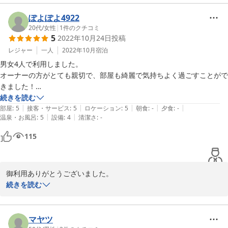
これからも管理万全でお客様に安心して御利用いただけるよう頑張
っていく所存です。

ぽよぽよ4922
またの機会の御利用を「おかえりなさい」の気持ちでお待ちしてお
20代
/
女性
|
1
件のクチコミ
5
2022年10月24日
投稿
ります。

レジャー
一人
2022年10月
宿泊
男女4人で利用しました。

2022-11-17
オーナーの方がとても親切で、部屋も綺麗で気持ちよく過ごすことがで
きました！

BBQの鉄板が思っていたよりも広めで使いやすかったです。BBQプラ
続きを読む
|
|
|
|
|
ンを追加すれば紙皿紙コップがいただけますが、部屋にも必要な食器は
部屋
:
5
接客・サービス
:
5
ロケーション
:
5
朝食
:
-
夕食
:
-
|
|
温泉・お風呂
:
5
設備
:
4
清潔さ
:
-
たくさん用意されていたので助かりました。コンビニも徒歩圏内にあっ
たのでお酒を飲んだあとも買い出しに行けたのがよかったです。また是
115
非利用したいです。ありがとうございました。
御利用ありがとうございました。

秋の箱根旅行は楽しめましたでしょうか？

続きを読む
BBQも楽しいですが、同時に焚火を囲むのも楽しいですよ♪

プチ天体観測では土星の輪や木星を観望出来て良かったですね。

次回は冬の星空の代表格であるオリオン座星雲をお見せいたしま
マヤツ