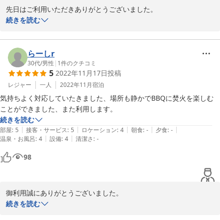
先日はご利用いただきありがとうございました。

自炊をする場合は調味料等はないので持参することをお勧めします。

ちょうど当日は地元の夏祭りでしたのでタイミングが良かったです
続きを読む
ね。

車であれば箱根中をそんなに長時間かからず移動できるので観光でもと
何よりも皆様方が楽しく過ごされたとのこと嬉しく思っておりま
ても便利でした！

す。

らーしr
次回は星空観察を子供達とぜひ行いましょう。秋冬がおすすめです
30代
/
男性
|
1
件のクチコミ
何より管理人さんが本当に親切で、次回もぜひ利用させてもらいたいと
5
2022年11月17日
投稿
よ

思う別荘でした！
皆様方をお帰りなさいの気持ちでいつでもお待ちしております。

レジャー
一人
2022年11月
宿泊
気持ちよく対応していたきました、場所も静かでBBQに焚火を楽しむ
ことができました、また利用します。
2023-07-18
続きを読む
|
|
|
|
|
部屋
:
5
接客・サービス
:
5
ロケーション
:
4
朝食
:
-
夕食
:
-
|
|
温泉・お風呂
:
4
設備
:
4
清潔さ
:
-
98
御利用誠にありがとうございました。

お客様に満足していただけるのが、当方にとって何よりの励みにな
続きを読む
ります。
