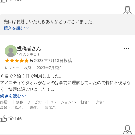
ンロタイプ、鉄板使用でした）。

部屋はとても綺麗で寝室は2段ベット。お風呂は昔ながら？のステンレ
スでしたが、温度調整も出来るタイプだったので快適でした。部屋にあ
先日はお越しいただきありがとうございました。

ったTVが20インチくらいなので少し小さかったですね。Wi-Fiもあるの
続きを読む
で電波は問題ありませんでした。

接客態度をお褒め頂き光栄です。スタッフにもこの口コミを共有し
大人旅としては大満足でまたお邪魔したいですし、家族でも行きたい
たところ、大変喜んでおりました。

な〜と思いました。

投稿者さん
箱根のホテルもいいでしょうが、たまにはリーズナブルに自由に泊まる
今後もご満足いただけるよう、丁寧な接客を心掛けます。

1
件のクチコミ
のもよいですね。

5
2023年7月18日
投稿
次回はぜひご家族様でお越しください。

ちなみに、帰りは宮城野温泉会館という町営の温泉に入って帰りました
お帰りなさいの気持ちでスタッフ一同、またのご利用をお待ちして
レジャー
友達
2023年7月
宿泊
（650円/人）。

管理人さん、いろいろありがとうございました。
６名で２泊３日で利用しました。

アメニティやタオルがないのは事前に理解していたので特に不便はな
2023-10-02
く、快適に過ごせました！

続きを読む
|
|
|
|
|
BBQも当日は雨でしたが日程変更なども快く対応していただき、ボー
部屋
:
5
接客・サービス
:
5
ロケーション
:
5
朝食
:
-
夕食
:
-
|
|
温泉・お風呂
:
-
設備
:
-
清潔さ
:
-
ドゲームやトランプなども貸してもらえたので雨でも楽しめました。

また、丁度町内のお祭りもありお神輿が通ることなども教えていただ
146
き、子供にとっては思いがけない楽しい思い出を作ることができまし
た！本当にありがとうございます。
