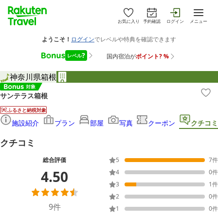
お気に入り
予約確認
ログイン
メニュー
神奈川県
箱根
サンテラス箱根
ふるさと納税対象
施設紹介
プラン
部屋
写真
クーポン
クチコミ
クチコミ
総合評価
5
7
件
4.50
4
0
件
3
1
件
2
0
件
9
件
1
0
件