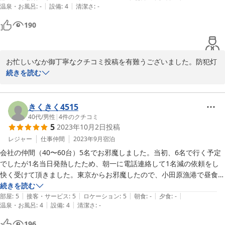
|
|
温泉・お風呂
:
-
設備
:
4
清潔さ
:
-
し寒かったですが、良かったです。焚き火の際にどうしても防犯の灯り
2026-01-10
が付いてしまい、もう少しムードが出ればなとは思いましたが、それで
190
も良い思い出となりました。箱根の宿としては、コスパも良いのでまだ
利用したいと思います。
お忙しいなか御丁寧なクチコミ投稿を有難うございました。防犯灯
の件など、なにかとご不便をお掛けしてしまったようで申し訳ござ
続きを読む
いませんでした。BBQや焚火や天体観測が、お子様の良い思い出に
なったようでスタッフ一同うれしく思っております。これからも安
心して御利用いただける貸別荘をモットーに皆様の御利用をお待ち
きくきく4515
しております。有難うございました。
40代
/
男性
|
4
件のクチコミ
5
2023年10月2日
投稿
2023-11-26
レジャー
仕事仲間
2023年9月
宿泊
会社の仲間（40〜60台）5名でお邪魔しました。当初、6名で行く予定
でしたが1名当日発熱したため、朝一に電話連絡して1名減の依頼をし
快く受けて頂きました。東京からお邪魔したので、小田原漁港で昼食
し、チェックイン予定時刻よりも早く到着しましたが、すんなりチェッ
続きを読む
|
|
|
|
|
クインも出来ました。BBQセットをお願いしており、いざ焼くとなっ
部屋
:
5
接客・サービス
:
5
ロケーション
:
5
朝食
:
-
夕食
:
-
|
|
温泉・お風呂
:
4
設備
:
4
清潔さ
:
-
た際に突然の雨でベランダに雨が入ってきましたが、管理員さんがすぐ
に雨よけを設置してくれ無事焼くことが出来ました（BBQはガスでコ
196