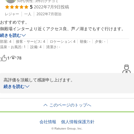
す。

50代
/
男性
|
3
件のクチコミ
5
2022年7月9日
投稿
当方といたしましても、皆様が夜も安全に楽しくお過ごしいただけ
たようで安堵しております。

レジャー
一人
2022年7月
宿泊
また機会が御座いましたら皆様のお越しをお待ちしております。

おすすめです。

御殿場インターより近くアクセス良、芦ノ湖までもすぐ行けます。
続きを読む
2022-10-25
|
|
|
|
|
部屋
:
4
接客・サービス
:
4
ロケーション
:
4
朝食
:
-
夕食
:
-
|
|
温泉・お風呂
:
1
設備
:
4
清潔さ
:
-
1
78
高評価を頂戴して感謝申し上げます。

当方は数少ない管理人常駐型貸別荘ですので仕事帰りでのレイトチ
続きを読む
ェックインでも、ゴルフ等での早朝チェックアウトでも、いつでも
安心して御利用いただけます。

このページのトップへ
また機会が御座いましたら、次回のお泊りをお待ちしております。

2022-07-24
会社情報
個人情報保護方針
© Rakuten Group, Inc.