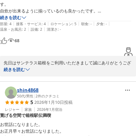
す。

自炊が出来るように揃っているのも良かったです。

アメニティグッズは置いてあると記載が無かったのでタオルやシャンプ
続きを読む
|
|
|
|
|
ーなどは持って行ったものの洗面所が石鹸なのに驚きました。この様な
部屋
:
4
接客・サービス
:
4
ロケーション
:
5
朝食
:
-
夕食
:
-
|
|
温泉・お風呂
:
2
設備
:
2
清潔さ
:
-
時代なのでハンドソープは置いてあると有り難いです。

お隣の騒ぐ声がうるさくて夜中2時になっても大声が聞こえてなかなか
68
眠れませんでした。

12時を過ぎたら静かにするようにお願いしたいです。それでも行って
凄く良かったです。家族も楽しかったと言っています。

先日はサンテラス箱根をご利用いただきまして誠にありがとうござ
機会があったらまた利用させていただきたいです。
います。

続きを読む
率直なお言葉を書いてくださりありがとうございます。

今後もお 客様に合わせた接客・サービスができるよう邁進してまい
ります。 

shin4868
 今後もより良い貸別荘を目指し皆様にご満足していただけるよう努
50代
/
男性
|
2
件のクチコミ
5
2026年1月10日
投稿
めてまいりますのでまた機会がござ いましたらぜひサンテラス箱根
をご利用くださいませ。

レジャー
家族
2026年1月
宿泊
寛げる空間で箱根駅伝満喫
お客様のまたのお越しを心よりお待ち申し上げておりま す。 お忙
お世話になりました。

お正月早々お世話になりました。

2022-01-04