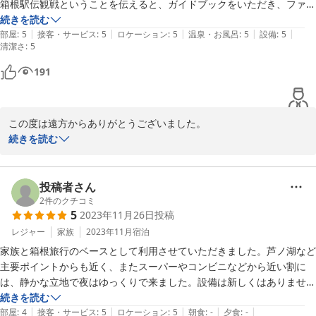
箱根駅伝観戦ということを伝えると、ガイドブックをいただき、ファン
の息子も喜んでいました。

続きを読む
|
|
|
|
|
部屋もきれいで、広すぎずとても良い居心地で、自宅で寛いでいる感じ
部屋
:
5
接客・サービス
:
5
ロケーション
:
5
温泉・お風呂
:
5
設備
:
5
清潔さ
:
5
になれました。
191
この度は遠方からありがとうございました。

箱根駅伝の観戦はいかがでしたか？

続きを読む
今年の往路は見ごたえがありましたね。

滞在中は御自宅に居るようとのことで大変うれしく思います。

投稿者さん
お客様の温かい御言葉がスタッフ一同の励みになります。

2
件のクチコミ
5
2023年11月26日
投稿
これからも安全に安心して泊まれるように頑張りますので

また箱根にいらっしゃる機会が御座いましたら是非ご利用くださ
レジャー
家族
2023年11月
宿泊
い。

家族と箱根旅行のベースとして利用させていただきました。芦ノ湖など
お帰りなさいの気持ちでお待ちしております。

主要ポイントからも近く、またスーパーやコンビニなどから近い割に
は、静かな立地で夜はゆっくりで来ました。設備は新しくはありません
が、清潔で問題ありませんでした。管理人さんが天体望遠鏡で土星や、
続きを読む
|
|
|
|
|
月を見せてくれて子供も感激していました。バーベキューや焚き火も少
部屋
:
4
接客・サービス
:
5
ロケーション
:
5
朝食
:
-
夕食
:
-
サンテラス箱根