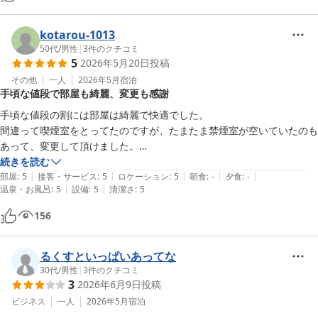
kotarou-1013
50代
/
男性
|
3
件のクチコミ
5
2026年5月20日
投稿
その他
一人
2026年5月
宿泊
手頃な値段で部屋も綺麗、変更も感謝
手頃な値段の割には部屋は綺麗で快適でした。

間違って喫煙室をとってたのですが、たまたま禁煙室が空いていたのも
あって、変更して頂けました。

ありがとうございました。
続きを読む
|
|
|
|
|
部屋
:
5
接客・サービス
:
5
ロケーション
:
5
朝食
:
-
夕食
:
-
|
|
温泉・お風呂
:
5
設備
:
5
清潔さ
:
5
156
るくすといっぱいあってな
30代
/
男性
|
3
件のクチコミ
3
2026年6月9日
投稿
ビジネス
一人
2026年5月
宿泊