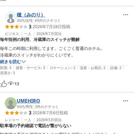
穂（みのり）
30代
/
女性
|
65
件のクチコミ
3
2026年7月28日
投稿
ビジネス
一人
2026年7月
宿泊
毎年恒例の利用、冷蔵庫のスイッチが難解
毎年この時期に利用してます。ごくごく普通のホテル。

冷蔵庫のスイッチがわかりにくいです。
続きを読む
|
|
|
|
|
部屋
:
3
接客・サービス
:
3
ロケーション
:
2
温泉・お風呂
:
2
設備
:
2
清潔さ
:
3
13
UMEHIRO
50代
/
男性
|
3
件のクチコミ
3
2026年7月6日
投稿
レジャー
一人
2026年5月
宿泊
駐車場の予約確認で電話が繋がらない