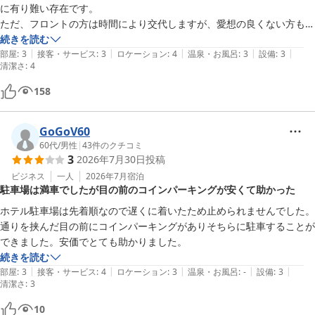
に有り難い存在です。

ただ、フロントの方は時間により交代しますが、愛想の良くない方もい
るのであまり印象は良くないです。

続きを読む
|
|
|
|
|
部屋は至ってシンプルですが、清掃は行き届いており料金を考えるとコ
部屋
:
3
接客・サービス
:
3
ロケーション
:
4
温泉・お風呂
:
3
設備
:
3
清潔さ
:
4
スパは良いと思います。

残念なのは、ポケットティッシュ。流石にボックスティッシュにしてく
158
れないかと。使い勝手が悪いので。

それ以外は特に不満はありませんでした。
GoGoV60
60代
/
男性
|
43
件のクチコミ
3
2026年7月30日
投稿
ビジネス
一人
2026年7月
宿泊
駐車場は満車でしたが目の前のコインパーキングが安くて助かった
ホテル駐車場は先着順なので遅くに着いたため止められませんでした。
通りを挟んだ目の前にコインパーキングがありそちらに駐車することが
できました。安価でとても助かりました。
続きを読む
|
|
|
|
|
部屋
:
3
接客・サービス
:
4
ロケーション
:
3
温泉・お風呂
:
-
設備
:
3
清潔さ
:
3
10