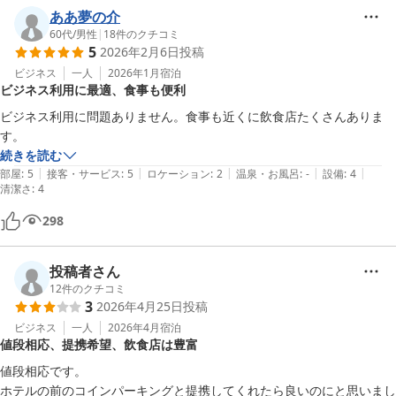
ああ夢の介
60代
/
男性
|
18
件のクチコミ
5
2026年2月6日
投稿
ビジネス
一人
2026年1月
宿泊
ビジネス利用に最適、食事も便利
ビジネス利用に問題ありません。食事も近くに飲食店たくさんありま
す。
続きを読む
|
|
|
|
|
部屋
:
5
接客・サービス
:
5
ロケーション
:
2
温泉・お風呂
:
-
設備
:
4
清潔さ
:
4
298
投稿者さん
12
件のクチコミ
3
2026年4月25日
投稿
ビジネス
一人
2026年4月
宿泊
値段相応、提携希望、飲食店は豊富
値段相応です。

ホテルの前のコインパーキングと提携してくれたら良いのにと思いまし