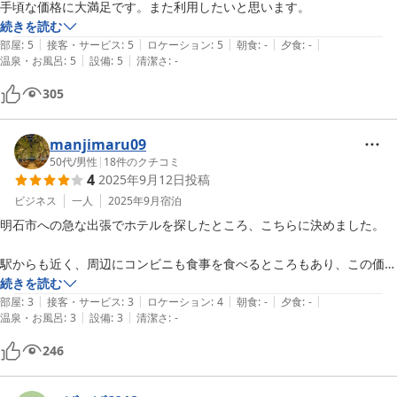
手頃な価格に大満足です。また利用したいと思います。
続きを読む
|
|
|
|
|
部屋
:
5
接客・サービス
:
5
ロケーション
:
5
朝食
:
-
夕食
:
-
|
|
温泉・お風呂
:
5
設備
:
5
清潔さ
:
-
305
manjimaru09
50代
/
男性
|
18
件のクチコミ
4
2025年9月12日
投稿
ビジネス
一人
2025年9月
宿泊
明石市への急な出張でホテルを探したところ、こちらに決めました。

駅からも近く、周辺にコンビニも食事を食べるところもあり、この価格
で大変良かったです。

続きを読む
|
|
|
|
|
また利用させていただきます。

部屋
:
3
接客・サービス
:
3
ロケーション
:
4
朝食
:
-
夕食
:
-
|
|
温泉・お風呂
:
3
設備
:
3
清潔さ
:
-
246