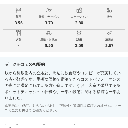
部屋
接客・サービス
ロケーション
朝食
3.56
3.70
3.80
-
夕食
温泉・お風呂
設備
清潔さ
-
3.56
3.59
3.67
クチコミのAI要約
駅から徒歩圏内の立地と、周辺に飲食店やコンビニが充実してい
る点が好評です。手頃な価格で宿泊できるコストパフォーマンス
の高さに満足されている方が多いです。なお、客室の備品である
ポケットティッシュの仕様や、一部の設備に関する指摘も一部あ
りました。
本要約は生成AIによるものであり、正確性や適切性は保証されません。クチ
コミ全文と併せてご確認ください。