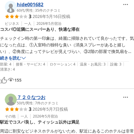
hide001682
60代
/
男性
|
35
件のクチコミ
3
2026年5月16日
投稿
ビジネス
一人
2026年5月
宿泊
コスパ◎近隣にスーパーあり、快適な滞在
チェックイン時の第一印象は、綺麗に掃除されていて良かったです。気
になった点は、①入室時の独特な臭い（消臭スプレーがあると嬉し
い）、②角度によってテレビが見えづらい、③2階の部屋で換気扇を消
してもボイラー室らしき「ゴー」という音が響いていた点です。とはい
続きを読む
|
|
|
|
|
えコスパが高く、近隣にスーパーもあり便利なので、上記のの件をのぞ
部屋
:
4
接客・サービス
:
4
ロケーション
:
4
温泉・お風呂
:
3
設備
:
3
清潔さ
:
4
けば除けば良いホテルだと思います。
155
７２０なつお
50代
/
男性
|
7
件のクチコミ
3
2026年5月7日
投稿
その他
一人
2026年5月
宿泊
駅近でコスパ良し、ティッシュ以外は満足
周辺に割安なビジネスホテルがないため、駅近にあるこのホテルは非常