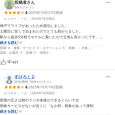
投稿者さん
9
件のクチコミ
4
2025年10月27日
投稿
レジャー
一人
2025年10月
宿泊
神戸でライブがあったため宿泊しました。

土曜日に安くで泊まれたのでとても助かりました。

駅から徒歩5分程でホテルに着いたので立地も良かったです。

外装が古い感じだったので少し不安になりましたが、お部屋も清潔感が
続きを読む
|
|
|
|
|
ありました。お風呂の換気扇からずっと雨の音？が聞こえたのが少し気
部屋
:
4
接客・サービス
:
3
ロケーション
:
5
朝食
:
-
夕食
:
-
|
|
温泉・お風呂
:
3
設備
:
3
清潔さ
:
-
になりましたが、それ以外は問題なかったです。また機会があったら泊
まりたいです。
421
すけろく２
60代
/
男性
|
50
件のクチコミ
4
2025年10月14日
投稿
ビジネス
一人
2025年10月
宿泊
部屋の広さは朝のラジオ体操ができるぐらい十分

朝食サービスがないが近くに「なか卯」朝食があって便利
続きを読む