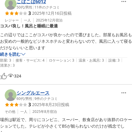
こばこば6012
50代
/
男性
|
11
件のクチコミ
3
2025年12月16日
投稿
レジャー
一人
2025年12月
宿泊
コスパ良し！風呂と睡眠に最適
この辺りではここがコスパが良かったので選びました。部屋もお風呂も
お安めの一般的なビジネスホテルと変わらないので、風呂に入って寝る
だけならいいと思います
続きを読む
|
|
|
|
|
部屋
:
3
接客・サービス
:
4
ロケーション
:
3
温泉・お風呂
:
3
設備
:
3
清潔さ
:
3
324
シングルエース
60代
/
男性
|
9
件のクチコミ
3
2025年8月23日
投稿
その他
一人
2025年8月
宿泊
場所は駅近で、周りにコンビニ、スーパー、飲食店があり抜群のロケー
ションでした。テレビが小さくてBSが観られないのだけが残念でし