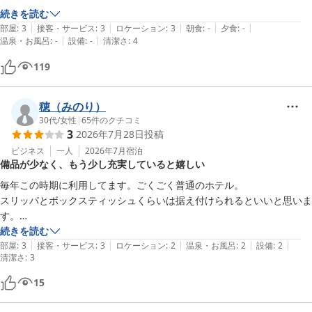
続きを読む
|
|
|
|
|
部屋
:
3
接客・サービス
:
3
ロケーション
:
3
朝食
:
-
夕食
:
-
|
|
温泉・お風呂
:
-
設備
:
-
清潔さ
:
4
119
穂（みのり）
30代
/
女性
|
65
件のクチコミ
3
2026年7月28日
投稿
ビジネス
一人
2026年7月
宿泊
備品が少なく、もう少し充実していると嬉しい
毎年この時期に利用してます。ごくごく普通のホテル。

スリッパとボックスティッシュくらいは据え付けられるといいと思いま
す。

お茶のティーパックがひとつしかないのが心もとない。スティックコー
続きを読む
|
|
|
|
|
ヒーくらいつけてくれるとなおよいのですが…。
部屋
:
3
接客・サービス
:
3
ロケーション
:
2
温泉・お風呂
:
2
設備
:
2
清潔さ
:
3
15