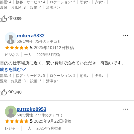
|
|
|
|
|
部屋
:
4
接客・サービス
:
4
ロケーション
:
5
朝食
:
-
夕食
:
-
|
|
温泉・お風呂
:
3
設備
:
4
清潔さ
:
-
339
mikera3332
50代
/
男性
|
75
件のクチコミ
5
2025年10月12日
投稿
ビジネス
一人
2025年8月
宿泊
目的の仕事場所に近く、安い費用で泊めていただき　有難いです。
続きを読む
|
|
|
|
|
部屋
:
4
接客・サービス
:
5
ロケーション
:
5
朝食
:
-
夕食
:
-
|
|
温泉・お風呂
:
3
設備
:
5
清潔さ
:
-
340
suttoko0953
50代
/
男性
|
273
件のクチコミ
5
2025年9月22日
投稿
レジャー
一人
2025年9月
宿泊