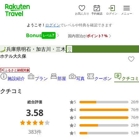
お気に入り
予約確認
ログイン
メニュー
兵庫県
明石・加古川・三木
ホテル大久保
ふるさと納税対象
施設紹介
プラン
部屋
写真
クーポン
クチコミ
クチコミ
総合評価
5
26
件
3.58
4
76
件
3
76
件
2
29
件
383
件
1
12
件