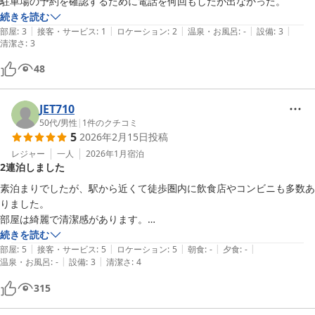
駐車場の予約を確認するために電話を何回もしたが出なかった。
続きを読む
|
|
|
|
|
部屋
:
3
接客・サービス
:
1
ロケーション
:
2
温泉・お風呂
:
-
設備
:
3
清潔さ
:
3
48
JET710
50代
/
男性
|
1
件のクチコミ
5
2026年2月15日
投稿
レジャー
一人
2026年1月
宿泊
2連泊しました
素泊まりでしたが、駅から近くて徒歩圏内に飲食店やコンビニも多数あ
りました。

部屋は綺麗で清潔感があります。

ベッドや枕の柔らかさが私には合わなかったかな。
続きを読む
|
|
|
|
|
部屋
:
5
接客・サービス
:
5
ロケーション
:
5
朝食
:
-
夕食
:
-
|
|
温泉・お風呂
:
-
設備
:
3
清潔さ
:
4
315