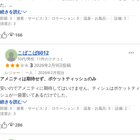
た。

飲食店は周りにたくさんあるので良い。
続きを読む
|
|
|
|
|
部屋
:
3
接客・サービス
:
3
ロケーション
:
3
温泉・お風呂
:
-
設備
:
3
清潔さ
:
3
166
こばこば6012
50代
/
男性
|
11
件のクチコミ
3
2026年2月9日
投稿
レジャー
一人
2026年2月
宿泊
アメニティは期待せず、ポケットティッシュのみ
安いのでアメニティに期待してはいけません。ティシュはポケットティ
シュが一袋置いてあるだけでした。
続きを読む
|
|
|
|
|
部屋
:
3
接客・サービス
:
2
ロケーション
:
3
温泉・お風呂
:
3
設備
:
2
清潔さ
:
3
286