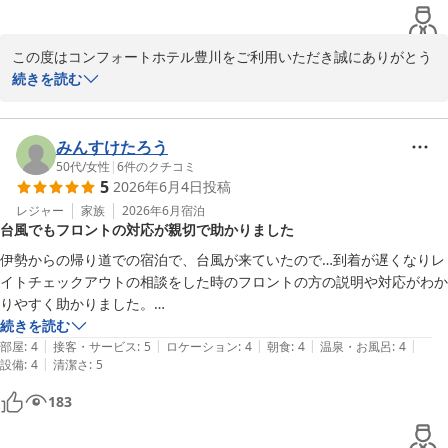
また利用したいです
コンフォートホテル豊川
2026-08-05
この度はコンフォートホテル豊川をご利用いただき誠にありがとう
ございます。

続きを読む
また、お忙しい中、ご感想まで賜りましたこと、重ねてお礼申し上
げます。

みんすけたろう
ご感想より、当ホテルでのご滞在にご満足いただけたようで、大変
50代
/
女性
|
6
件のクチコミ
5
2026年6月4日
投稿
嬉しく感じております。

当ホテルチェーンでは「Color your Morning」をコンセプトに、
レジャー
家族
2026年6月
宿泊
台風でもフロントの対応が親切で助かりました
お客さま一人ひとりの旅の朝に、彩りを添えるメニューをご用意し
ております。

伊勢からの帰り道での宿泊で、台風が来ていたので…到着が遅くなりレ
様々な食材をお楽しみいただけるよう、定期的にメニューの切り替
イトチェックアウトの相談をした時のフロントの方の説明や対応がわか
えを行っております。

りやすく助かりました。

また豊川では、地産地消メニューとして愛知県名産の豆味噌を使用
お部屋の階に着いた時に、廊下まで響き渡る隣室の声にびっくりしてフ
続きを読む
した豚汁をご用意しております。

|
|
|
|
|
ロントに連絡した時も、すぐに対応してくれて助かりました。

部屋
:
4
接客・サービス
:
5
ロケーション
:
4
朝食
:
4
温泉・お風呂
:
4
|
設備
:
4
清潔さ
:
5
お部屋の清掃もすみすみまでキレイにしてあり、加湿器空気清浄機のタ
またライブラリーカフェでほっと一息ついていただけたようで何よ
ンクもとてもキレイでした。

183
りでございます。

朝食も、とても美味しかったです。

ウェルカムドリンクを14時から24時の間、挽き立てのコーヒーや紅
昨年も同じ時期に宿泊しましたが…来年もリピート決定です！