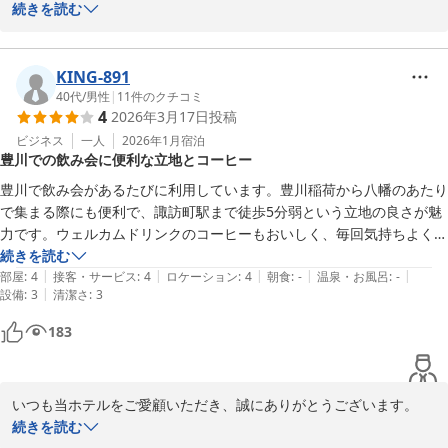
りがとうございました。

続きを読む
またご投稿もお寄せいただき、重ねてお礼申し上げます。

楽しく快適にお過ごしいただけたご様子にスタッフ一同うれしく拝
KING-891
読いたしました。

40代
/
男性
|
11
件のクチコミ
4
2026年3月17日
投稿
お越しいただいたときは大変暖かく、数日前まではほころぶ程度だ
ビジネス
一人
2026年1月
宿泊
豊川での飲み会に便利な立地とコーヒー
った桜も一気に開花し、散策をお楽しみいただけたようで何よりで
した。

豊川で飲み会があるたびに利用しています。豊川稲荷から八幡のあたり
で集まる際にも便利で、諏訪町駅まで徒歩5分弱という立地の良さが魅
また、朝食は皆様の良い目覚めと健康を意識したメニューをご用意
力です。ウェルカムドリンクのコーヒーもおいしく、毎回気持ちよく利
し、スムージーやおかずなど、季節ごとにメニュー変更も行ってお
用しています。
続きを読む
ります。

|
|
|
|
|
部屋
:
4
接客・サービス
:
4
ロケーション
:
4
朝食
:
-
温泉・お風呂
:
-
|
設備
:
3
清潔さ
:
3
現状に満足することなく引き続き、皆様に気持ち良くお過ごしいた
183
だけますよう、努めて参ります。

またのご宿泊を心よりお待ちしております。

季節の変わり目でございます。

どうぞおからだに気を付けてお過ごしくださいませ。
いつも当ホテルをご愛顧いただき、誠にありがとうございます。

また、ご宿泊の感想もお寄せいただき、重ねて御礼申し上げます。

続きを読む
コンフォートホテル豊川