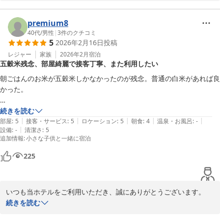
2026-04-02
当館の立地とウェルカムドリンクにご満足いただけた様子がうかが
え、従業員一同嬉しく存じます。

premium8
また豊川へお越しの際も、ぜひ当館をご利用ください。

40代
/
男性
|
3
件のクチコミ
5
2026年2月16日
投稿
お客様のまたのお越しを、従業員一同、心よりお待ち申し上げてお
レジャー
家族
2026年2月
宿泊
五穀米残念、部屋綺麗で接客丁寧、また利用したい
ります。

時節柄、体調など崩されませぬようご自愛くださいませ。
朝ごはんのお米が五穀米しかなかったのが残念。普通の白米があれば良
かった。

コンフォートホテル豊川
2026-03-23
お部屋は綺麗で掃除が行き届いていました。

続きを読む
|
|
|
|
|
接客も研修中の方が対応されていましたが、特に問題無く丁寧でした。

部屋
:
5
接客・サービス
:
5
ロケーション
:
5
朝食
:
4
温泉・お風呂
:
-
|
設備
:
-
清潔さ
:
5
価格もとてもリーズナブルでまた機会があれば是非利用したいです。
追加情報
:
小さな子供と一緒に宿泊
225
いつも当ホテルをご利用いただき、誠にありがとうございます。

また、お忙しい中、ご感想もお寄せいただき、重ねてお礼申し上げ
続きを読む
ます。
