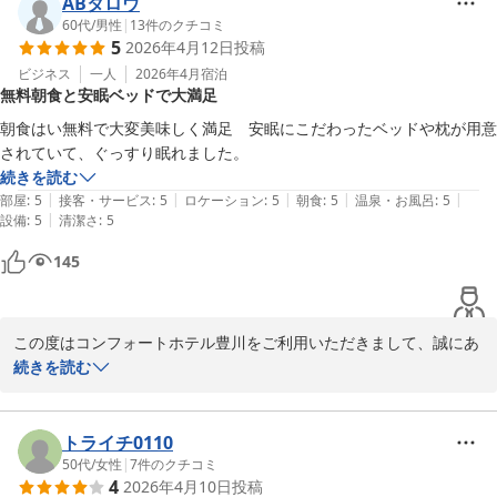
ABタロウ
数々のお褒めの言葉を頂戴し、大変嬉しく存じます。

60代
/
男性
|
13
件のクチコミ
5
2026年4月12日
投稿
当ホテルは名鉄諏訪町駅から徒歩5分の所にあり、徒歩圏内に居酒
屋やコンビニ、スーパー、薬局などがあり利便性が高いところに位
ビジネス
一人
2026年4月
宿泊
無料朝食と安眠ベッドで大満足
置しております。

朝食はい無料で大変美味しく満足　安眠にこだわったベッドや枕が用意
また、無料駐車場をご用意しておりますので、お車でお越しの際も
されていて、ぐっすり眠れました。
快適にお過ごしいただけると存じます。

続きを読む
|
|
|
|
|
部屋
:
5
接客・サービス
:
5
ロケーション
:
5
朝食
:
5
温泉・お風呂
:
5
当館はオープンから約25年という長い歳月、多くのお客様にご愛顧
|
設備
:
5
清潔さ
:
5
いただいております。

145
6月ごろにリニューアルオープンし、内装や浴槽部分がリニューア
ルされました。

今後、さらにお部屋のドアのカギをタッチ式に変更する予定でござ
います。

この度はコンフォートホテル豊川をご利用いただきまして、誠にあ
りがとうございました。

続きを読む
朝食では「ColoryourMorning」をコンセプトに、お客さま一人ひ
また、あたたかいお言葉をお寄せいただき、重ねてお礼申し上げま
とりの旅の朝に、彩りをそえるメニューをご用意しております。

す。

季節のスムージーを初め、様々な旬の食材をお楽しみいただけるよ
トライチ0110
う、季節毎にメニューの切り替えを行っております。

無料朝食サービスやこだわりの寝具にご満足いただけたとのこと、
50代
/
女性
|
7
件のクチコミ
4
2026年4月10日
投稿
また豊川では、地産地消メニューとして、愛知名産の豆味噌を使用
私共も大変嬉しく、おおきな励みになります。
