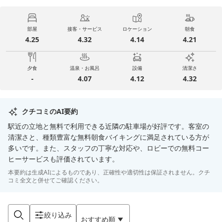
部屋
接客・サービス
ロケーション
朝食
4.25
4.32
4.14
4.21
夕食
温泉・お風呂
設備
清潔さ
-
4.07
4.12
4.32
クチコミのAI要約
駅近の立地と無料で利用できる近隣の駐車場が好評です。客室の
清潔さと、種類豊富な無料朝食バイキングに満足されている方が
多いです。また、スタッフの丁寧な対応や、ロビーでの無料コー
ヒーサービスも評価されています。
本要約は生成AIによるものであり、正確性や適切性は保証されません。クチ
コミ全文と併せてご確認ください。
絞り込み
おすすめ順