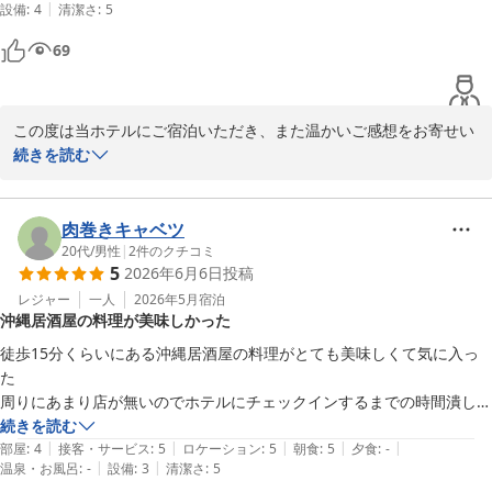
|
設備
:
4
清潔さ
:
5
69
この度は当ホテルにご宿泊いただき、また温かいご感想をお寄せい
ただき誠にありがとうございます。

続きを読む
スタッフ一同、大変嬉しく拝読いたしました。

当ホテルの無料朝食は「Color your Morning」をコンセプトに、
肉巻きキャベツ
旅先での幸せな朝のひとときをお楽しみいただけるよう心を込めて
20代
/
男性
|
2
件のクチコミ
5
2026年6月6日
投稿
ご用意しております。

また、季節ごとの限定のスムージーもお楽しみ頂けます。次回ご宿
レジャー
一人
2026年5月
宿泊
沖縄居酒屋の料理が美味しかった
泊の際はぜひお召し上がりくださいませ。

徒歩15分くらいにある沖縄居酒屋の料理がとても美味しくて気に入っ
今後もご満足いただける朝食と快適なご滞在をご提供できるよう努
た

めてまいります。

周りにあまり店が無いのでホテルにチェックインするまでの時間潰しは
またのお越しを心よりお待ち申し上げております。
二駅隣の豊川のイオンモールですると良いと思います
続きを読む
|
|
|
|
|
部屋
:
4
接客・サービス
:
5
ロケーション
:
5
朝食
:
5
夕食
:
-
コンフォートホテル豊川
|
|
温泉・お風呂
:
-
設備
:
3
清潔さ
:
5
2026-06-23