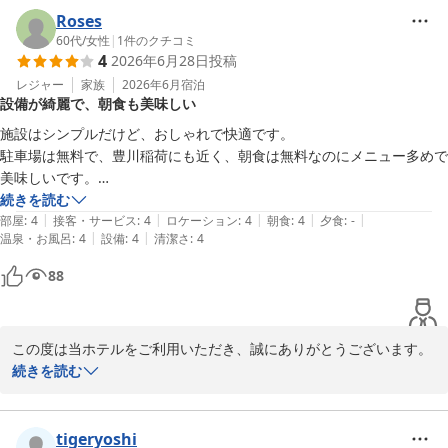
当ホテルは、すぐ近くに提携の立体駐車場をご用意しております。

Roses
ご出庫前にフロントで処理していただくと、何度も無料でご利用い
60代
/
女性
|
1
件のクチコミ
4
2026年6月28日
投稿
ただけます。

レジャー
家族
2026年6月
宿泊
設備が綺麗で、朝食も美味しい
ご感想より、また利用したいとのお言葉をいただけて大変嬉しく存
じます。

施設はシンプルだけど、おしゃれで快適です。

お客様からのお褒めの言葉は、スタッフにとって何よりの励みとな
駐車場は無料で、豊川稲荷にも近く、朝食は無料なのにメニュー多めで
ります。

美味しいです。

とても、リーズナブルだと思いました。
続きを読む
再び豊川にお越しの際も、コンフォートホテル豊川をご利用いただ
|
|
|
|
|
部屋
:
4
接客・サービス
:
4
ロケーション
:
4
朝食
:
4
夕食
:
-
けますと幸いです。

|
|
温泉・お風呂
:
4
設備
:
4
清潔さ
:
4
お客様のまたのご来館をスタッフ一同、心よりお待ち申し上げてお
88
ります。
コンフォートホテル豊川
2026-07-13
この度は当ホテルをご利用いただき、誠にありがとうございます。

続きを読む
立地や館内につきましてご満足いただけたご様子で何よりでござい
ます。

駐車場の無料サービスや、無料朝食につきましてもお褒めのお言葉
tigeryoshi