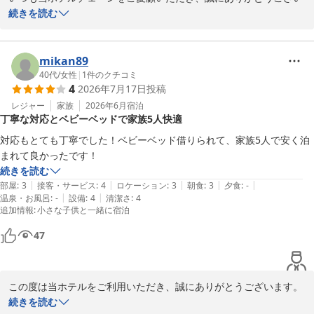
2026-06-05
ます。

続きを読む
また、ご宿泊の感想も賜り、厚く御礼申し上げます。

無料朝食サービスにつきましてお褒めの言葉を頂戴し、大変光栄で
mikan89
ございます。

40代
/
女性
|
1
件のクチコミ
4
2026年7月17日
投稿
季節毎のメニューや、季節の限定のスムージーもご提供しておりま
すので、次回お泊りの際はぜひ、お召し上がりくださいませ。

レジャー
家族
2026年6月
宿泊
丁寧な対応とベビーベッドで家族5人快適
今後も皆さまにご満足いただける朝食と快適なご滞在をご提供でき
るよう努めてまいります。

対応もとても丁寧でした！ベビーベッド借りられて、家族5人で安く泊
続きを読む
コンフォートホテル豊川
|
|
|
|
|
部屋
:
3
接客・サービス
:
4
ロケーション
:
3
朝食
:
3
夕食
:
-
2026-08-05
|
|
温泉・お風呂
:
-
設備
:
4
清潔さ
:
4
追加情報
:
小さな子供と一緒に宿泊
47
この度は当ホテルをご利用いただき、誠にありがとうございます。

また、ご宿泊の感想も賜り、厚く御礼申し上げます。

続きを読む