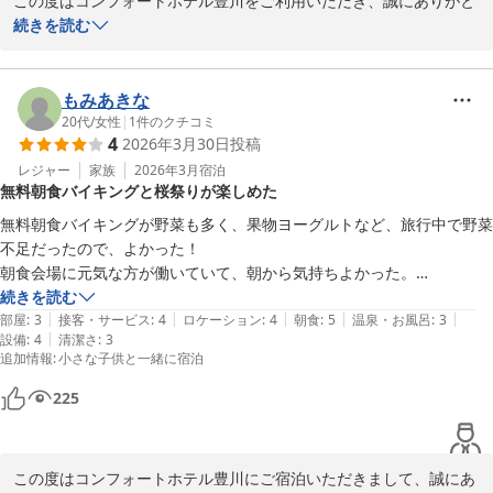
この度はコンフォートホテル豊川をご利用いただき、誠にありがと
うございます。

続きを読む
お忙しい中、貴重なご意見も賜り、重ねてお礼申し上げます。

バスルーム設備について、ご迷惑をおかけしましたこと、お詫び申
もみあきな
し上げます。

20代
/
女性
|
1
件のクチコミ
4
2026年3月30日
投稿
客室の水圧は、建物の構造上弱くなってしまう場合がございます。

今後も点検と調整を行い、快適にお過ごしいただけるよう努めて参
レジャー
家族
2026年3月
宿泊
無料朝食バイキングと桜祭りが楽しめた
ります。

無料朝食バイキングが野菜も多く、果物ヨーグルトなど、旅行中で野菜
甚だ勝手ではございますが、また豊川にお越しの際にも当ホテルの
不足だったので、よかった！

ご利用をご検討いただければ幸いでございます。

朝食会場に元気な方が働いていて、朝から気持ちよかった。

気温の変化の激しい季節でございますので、体調など崩されませぬ
桜祭りの会場も歩いていけて、屋台などもたくさん出ていて、楽しくす
続きを読む
ようご自愛くださいませ。
|
|
|
|
|
ごせた。
部屋
:
3
接客・サービス
:
4
ロケーション
:
4
朝食
:
5
温泉・お風呂
:
3
|
設備
:
4
清潔さ
:
3
コンフォートホテル豊川
追加情報
:
小さな子供と一緒に宿泊
2026-06-25
225
この度はコンフォートホテル豊川にご宿泊いただきまして、誠にあ