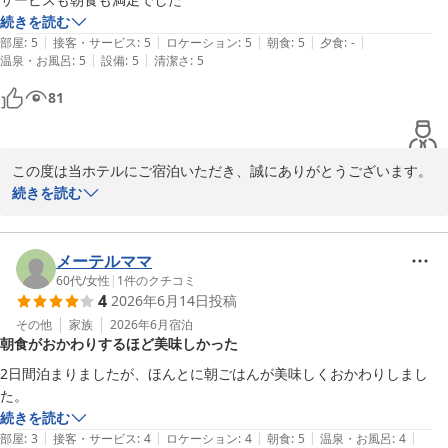
ご指摘を受け、館内の換気を強化し、消臭対策を見直すなど、快適
続きを読む
な空間作りに努めてまいります。

|
|
|
|
|
部屋
:
5
接客・サービス
:
5
ロケーション
:
5
朝食
:
5
夕食
:
-
|
|
温泉・お風呂
:
5
設備
:
5
清潔さ
:
5
今後ともお客様に心地よくお過ごしいただけますよう、サービスの
81
向上に邁進してまいります。

またの機会がございましたら、ぜひ当ホテルへ足をお運びいただけ
ますと幸いでございます。

この度は当ホテルにご宿泊いただき、誠にありがとうございます。

スタッフ一同心よりお待ちしております。

続きを読む
梅雨の不安定な天候が続きますが、どうぞお身体に気を付けてお過
サービス、朝食ともにご満足いただけましたご様子で大変嬉しく拝
ごしください。
読いたしました。

また、スタッフ一同何よりの励みとなります。

メーテルママ
コンフォートホテル豊川
今後も皆さまにご満足いただける朝食と快適なご滞在をご提供でき
60代
/
女性
|
1
件のクチコミ
2026-06-24
4
2026年6月14日
投稿
るよう努めてまいります。

その他
家族
2026年6月
宿泊
朝食がおかわりするほど美味しかった
またのお越しをスタッフ一同、心よりお待ち申し上げております。
2日間泊まりましたが、ほんとに朝ごはんが美味しくおかわりしまし
コンフォートホテル豊川
た。
2026-06-23
続きを読む
|
|
|
|
|
部屋
:
3
接客・サービス
:
4
ロケーション
:
4
朝食
:
5
温泉・お風呂
:
4