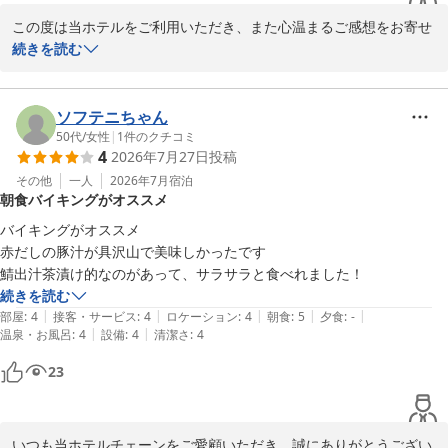
茶、レモンウォーターを無料でご用意しております。

この度は当ホテルをご利用いただき、また心温まるご感想をお寄せ
また利用したいというお言葉をいただけて、大変嬉しく存じます。

いただき誠にありがとうございます。

続きを読む
今後とも気持ちよくお過ごしいただける環境と、心を込めたおもて
なしで皆様をお迎えできるよう、日々精進して参ります。

フロントスタッフの対応がお役に立てたとのお言葉を頂戴し、大変
また豊川へお越しの際も、ぜひ当ホテルをご利用くださいませ。

嬉しく拝読いたしました。

ソフテニちゃん
スタッフ一同、お客様のまたのお越しを心よりお待ち申し上げてお
50代
/
女性
|
1
件のクチコミ
4
2026年7月27日
投稿
ります。
さらに、無料朝食サービス、客室清掃にまで目を留めていただき、
お褒めの言葉を賜りましたことはスタッフにとって大きな励みとな
その他
一人
2026年7月
宿泊
コンフォートホテル豊川
朝食バイキングがオススメ
ります。

2026-06-25
バイキングがオススメ

昨年に続き、今年もご利用いただけましたことを大変光栄に存じま
赤だしの豚汁が具沢山で美味しかったです

す。

鯖出汁茶漬け的なのがあって、サラサラと食べれました！
私どもにとって何よりの喜びでございます。

続きを読む
|
|
|
|
|
部屋
:
4
接客・サービス
:
4
ロケーション
:
4
朝食
:
5
夕食
:
-
今後も快適で安心してお過ごしいただけるホテルを目指し、スタッ
|
|
温泉・お風呂
:
4
設備
:
4
清潔さ
:
4
フ一同努めてまいります。

23
また来年もお会いできますことを、心より楽しみにお待ち申し上げ
ております。
コンフォートホテル豊川
いつも当ホテルチェーンをご愛顧いただき、誠にありがとうござい