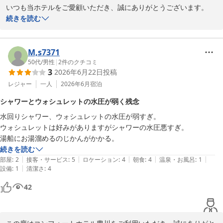
コンフォートホテル豊川
いつも当ホテルをご愛顧いただき、誠にありがとうございます。

2026-06-11
また、ご宿泊の感想もお寄せいただき、重ねて御礼申し上げます。

続きを読む
無料朝食サービスの赤味噌豚汁をお気に召していただけたとのこ
と、大変嬉しく拝読いたしました。

M,s7371
ご宿泊の目的にしていただき、私どもにとって何よりの励みでござ
50代
/
男性
|
2
件のクチコミ
3
2026年6月22日
投稿
います。

当ホテルの無料朝食さーびすは「Color your Morning」をコンセ
レジャー
一人
2026年6月
宿泊
プトに、お客さま一人ひとりの旅の朝に彩りをそえるメニューをご
シャワーとウォシュレットの水圧が弱く残念
用意しております。

水回りシャワー、ウォシュレットの水圧が弱すぎ。

赤味噌豚汁には、愛知名産の豆味噌を使用し、旅の朝にほっと幸せ
ウォシュレットは好みがありますがシャワーの水圧悪すぎ。

を感じていただけるひとときをお届けしたいという想いを込めてお
ります。

続きを読む
|
|
|
|
|
部屋
:
2
接客・サービス
:
5
ロケーション
:
4
朝食
:
4
温泉・お風呂
:
1
これからもにご満足いただける朝食をご提供できるよう努めてまい
|
設備
:
1
清潔さ
:
4
ります。

またのお越しをスタッフ一同、心よりお待ち申し上げております。
42
コンフォートホテル豊川
2026-05-28