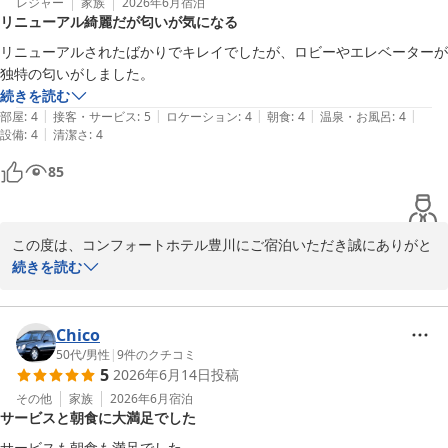
また、定期的にメニューの入れ替えを行っており、特にスムージー
レジャー
家族
2026年6月
宿泊
リニューアル綺麗だが匂いが気になる
は季節ごとに刷新し、旬を感じていただけるものをご用意しており
ます。

リニューアルされたばかりでキレイでしたが、ロビーやエレベーターが
独特の匂いがしました。
またお近くにお越し際は、ご利用いただけますと幸いです。

続きを読む
スタッフ一同、またのお越しを心よりお待ちしております。

|
|
|
|
|
部屋
:
4
接客・サービス
:
5
ロケーション
:
4
朝食
:
4
温泉・お風呂
:
4
梅雨半ば、天候が気になるところではございますが、どうぞおから
|
設備
:
4
清潔さ
:
4
だに気をつけてお過ごしくださいませ。
85
コンフォートホテル豊川
2026-06-25
この度は、コンフォートホテル豊川にご宿泊いただき誠にありがと
うございました。

続きを読む
また、お忙しい中お気づきの点をご投稿いただきましたこと、重ね
て御礼申し上げます。

Chico
リニューアル後の館内の綺麗さについてお褒めの言葉をいただき、
50代
/
男性
|
9
件のクチコミ
5
2026年6月14日
投稿
大変嬉しく存じます。

しかしながら、ロビーやエレベーター内の独特な匂いにより、ご滞
その他
家族
2026年6月
宿泊
サービスと朝食に大満足でした
在中ご不快な思いをさせてしまいましたこと、深くお詫び申し上げ
ます。

サービスも朝食も満足でした