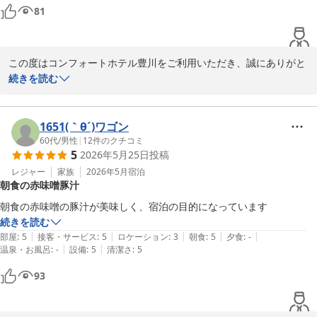
81
この度はコンフォートホテル豊川をご利用いただき、誠にありがと
うございます。

続きを読む
また、ご宿泊の感想もお寄せいただき、重ねて御礼申し上げます。

近隣の沖縄料理店は、とても人気のお店でございます。

1651(｀θ´)ワゴン
その他にも周辺にはおすすめの飲食店がたくさんございますので、
60代
/
男性
|
12
件のクチコミ
5
2026年5月25日
投稿
また当ホテルをご利用の際はフロントスタッフにお尋ねください。

レジャー
家族
2026年5月
宿泊
朝食の赤味噌豚汁
当ホテルは、名鉄豊川線「諏訪町駅」から徒歩５分の距離にござい
ます。

朝食の赤味噌の豚汁が美味しく、宿泊の目的になっています
隣の駅にはイオンモール豊川がございますので、出張にも観光にも
続きを読む
便利にご利用いただけるかと存じます。

|
|
|
|
|
部屋
:
5
接客・サービス
:
5
ロケーション
:
3
朝食
:
5
夕食
:
-
|
|
温泉・お風呂
:
-
設備
:
5
清潔さ
:
5
また豊川へお越しの際も、ぜひ当ホテルをご利用ください。

93
お客様のまたのお越しを、従業員一同、心よりお待ち申し上げてお
ります