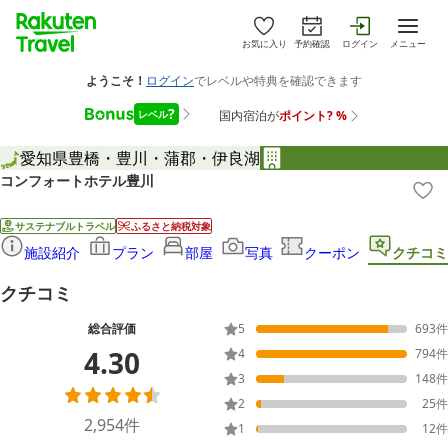
お気に入り
予約確認
ログイン
メニュー
愛知県
豊橋・豊川・蒲郡・伊良湖
コンフォートホテル豊川
サステナブルトラベル
ふるさと納税対象
施設紹介
プラン
部屋
写真
クーポン
クチコミ
クチコミ
総合評価
5
693
件
4.30
4
794
件
3
148
件
2
25
件
2,954
件
1
12
件