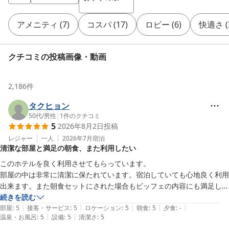
アメニティ
(
7
)
コスパ
(
17
)
ロビー
(
6
)
快適さ
(
クチコミの投稿画像・動画
2,186
件
タクヒョン
50代
/
男性
|
1
件のクチコミ
5
2026年8月2日
投稿
レジャー
一人
2026年7月
宿泊
清潔な部屋と満足の朝食、また利用したい
このホテルを良く利用させてもらっています。

部屋の中は非常に清潔に保たれています。宿泊していても心地良く利用
出来ます。また朝食セットにされた場合もビッフェの内容にも満足して
います。豊橋に来る際はまた利用をしたいと思います。
続きを読む
|
|
|
|
|
部屋
:
5
接客・サービス
:
5
ロケーション
:
5
朝食
:
5
夕食
:
-
|
|
温泉・お風呂
:
5
設備
:
5
清潔さ
:
5