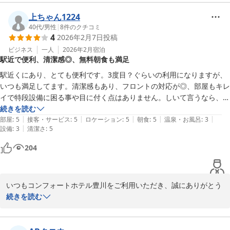
当館の接客、そしてお部屋の清掃状態に関しまして、概ねご満足い
上ちゃん1224
ただけたご様子がうかがえ、スタッフ一同大変嬉しく存じます。

40代
/
男性
|
8
件のクチコミ
4
2026年2月7日
投稿
お客様の「また利用したい」というお言葉、大変励みになります。

ビジネス
一人
2026年2月
宿泊
駅近で便利、清潔感◎、無料朝食も満足
無料朝食サービスに関しましても、貴重なご意見を賜り、感謝申し
上げます。

駅近くにあり、とても便利です。3度目？ぐらいの利用になりますが、
お客様によりご満足いただける朝食のご提供を目指し、励んで参り
いつも満足してます。清潔感もあり、フロントの対応が◎、部屋もキレ
ます。

イで特段設備に困る事や目に付く点はありません。しいて言うなら、少
し古い設備がいくつかあります。ユニットバスなので仕方ないですが、
続きを読む
また豊川にお越しの際も、当館のご利用をご検討いただければ幸い
|
|
|
|
|
トイレスペースが少し狭い事や入口ドアの鍵がタッチ式でないとか、そ
部屋
:
5
接客・サービス
:
5
ロケーション
:
5
朝食
:
5
温泉・お風呂
:
3
でございます。
|
設備
:
3
清潔さ
:
5
んな程度です。ビジネスだけでなく家族連れの方々も多い印象です。朝
食は無料朝食でになっていて、これ！と言う点は無いですが、良く食べ
コンフォートホテル豊川
204
られる物ランキングに必ず入っていそうな物が少数で揃えられてて、味
2026-02-20
も良いのでいつも満足してます。お値段も立地的な所もあるのか、総合
的にとても満足の行くホテルです。
いつもコンフォートホテル豊川をご利用いただき、誠にありがとう
ございます。

続きを読む
また、お忙しい中、ご感想まで賜りましたこと、重ねてお礼申し上
げます。
