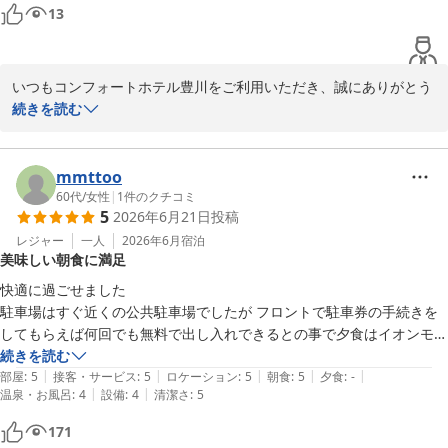
13
いつもコンフォートホテル豊川をご利用いただき、誠にありがとう
ございます。

続きを読む
また、お忙しい中ご感想もお寄せいただき、重ねてお礼申し上げま
す。

mmttoo
ご多忙なビジネスでのご滞在において、私どもの客室の清潔さにご
60代
/
女性
|
1
件のクチコミ
5
2026年6月21日
投稿
満足いただき、心地よくお過ごしいただけているとのこと、大変嬉
しく存じます。

レジャー
一人
2026年6月
宿泊
美味しい朝食に満足
当ホテルでは、ビジネスのお疲れを癒やしていただけるよう、日頃
より丁寧な清掃と快適な環境づくりに努めております。

快適に過ごせました

また、一日の活力となる朝食ビュッフェについても、ご満足いただ
駐車場はすぐ近くの公共駐車場でしたが フロントで駐車券の手続きを
けて何よりでございます。

してもらえば何回でも無料で出し入れできるとの事で夕食はイオンモー
ビジネスでお越しのお客様に、朝からしっかりとエネルギーを補給
ル豊川まで行きました

続きを読む
していただけるよう、今後もメニューの充実に努めてまいります。

|
|
|
|
|
ライブラリーカフェ で無料のドリンクを飲みながらいつもは手にしな
部屋
:
5
接客・サービス
:
5
ロケーション
:
5
朝食
:
5
夕食
:
-
|
|
温泉・お風呂
:
4
設備
:
4
清潔さ
:
5
い本をゆっくり読む事ができたのもよかったです

またのご来館をスタッフ一同心よりお待ちしております。

何よりもよかったのが朝食

171
無料でこんなに美味しい朝食がいただけるとは！
