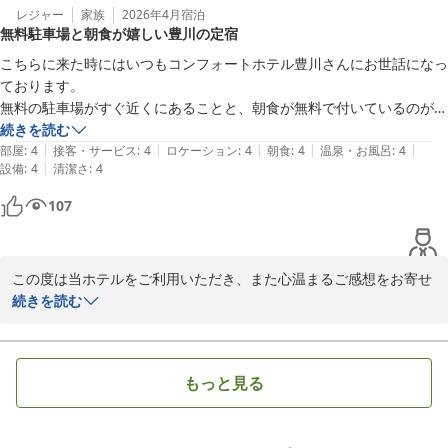
した赤みそ豚汁をご用意しております。

朝食については、何度ご利用いただいても飽きずに召し上がってい
レジャー
家族
2026年4月
宿泊
無料駐車場と朝食が嬉しい豊川の定宿
是非ご賞味くださいませ。

ただけるよう、季節ごとにメニューの入れ替えも行っております。

こちらに来た時にはいつもコンフォートホテル豊川さんにお世話になっ
今後もより一層、お客様に満足していただけるよう、全ての面にお
ベッドや枕につきましても、当ホテルオリジナルのものを採用して
ております。

いて、向上に邁進してまいります。

おりますとともに、高さを調節できる折り重ね枕、足枕などもご用
無料の駐車場がすぐ近くにあることと、朝食が無料で付いているのが大
次回豊川にお越しの際にも、ぜひコンフォートホテル豊川をご利用
意しておりますので、お試しでないものがありましたら、ぜひ次回
変ありがたいです。

続きを読む
くださいませ。

ご利用ください。

|
|
|
|
|
また利用したいと思います。
部屋
:
4
接客・サービス
:
4
ロケーション
:
4
朝食
:
4
温泉・お風呂
:
4
スタッフ一同、お客様のまたのお越しを心よりお待ち申し上げてお
|
設備
:
4
清潔さ
:
4
ります。

これからも、お客様に寄りそった心地よい空間づくりに努めてまい
107
時節柄、体調など崩されませぬようご自愛くださいませ。
ります。

またのお越しをスタッフ一同、心よりお待ち申し上げております。

コンフォートホテル豊川
過ごしやすい季節となりましたが、環境の変わる時期かと存じま
2026-02-16
す。

この度は当ホテルをご利用いただき、また心温まるご感想をお寄せ
どうぞご自愛くださいませ。
いただき誠にありがとうございます。

続きを読む
いつも定宿としてご利用いただいているとのこと、大変光栄に存じ
コンフォートホテル豊川
ます。

2026-04-17
もっと見る
無料駐車場や無料朝食サービスにつきましてもご満足いただけたよ
うで、スタッフ一同嬉しく拝読いたしました。

今後も快適にお過ごしいただけるよう、サービスの向上に努めてま