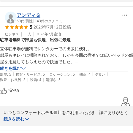
スタッフの対応についてお褒めの言葉を頂戴し、大変嬉しく拝読い
たしました。

アンディＧ
また、ベビーベッドがお役に立ち、ご家族皆様で快適にお過ごしい
60代
/
男性
|
143
件のクチコミ
5
2026年7月12日
投稿
ただけたご様子を伺うことができ、私どもも大変嬉しく存じます。

ビジネス
一人
2026年7月
宿泊
駐車場無料で部屋も快適、出張に最適
これからも、ご家族皆様に安心しておくつろぎいただけるホテルを
目指し、心を込めたおもてなしで、より快適なご滞在をご提供でき
立体駐車場が無料でレンタカーでの出張に便利。

るよう努めてまいります。

部屋もキレイに掃除されており、しかも今回の宿泊では広いベッドの部
また皆様をお迎えできます日を、スタッフ一同心より楽しみにお待
屋を用意してもらえたので快適でした。

豊川方面の出張時にはまた利用したい。
続きを読む
|
|
|
|
|
部屋
:
5
接客・サービス
:
5
ロケーション
:
5
朝食
:
4
夕食
:
-
コンフォートホテル豊川
|
|
温泉・お風呂
:
3
設備
:
4
清潔さ
:
5
2026-08-05
59
いつもコンフォートホテル豊川をご利用いただき、誠にありがとう
ございます。

続きを読む
また、ご宿泊の感想も賜り、厚く御礼申し上げます。
