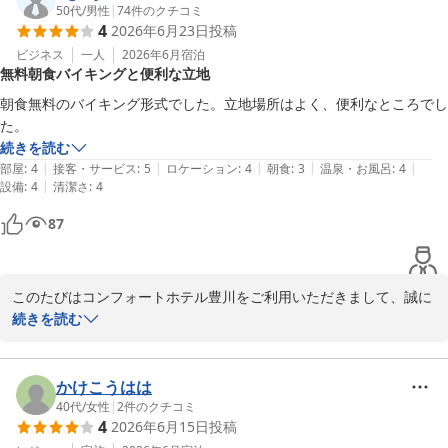
を頂戴し、大変嬉しく存じます。

50代
/
男性
|
74
件のクチコミ
4
2026年6月23日
投稿
当ホテルの無料朝食は「Color your Morning」をコンセプトに、
ビジネス
一人
2026年6月
宿泊
無料朝食バイキングと便利な立地
お客さま一人ひとりの旅の朝に、彩りをそえるメニューをご用意し
ております。

朝食無料のバイキング形式でした。立地場所はよく、便利なところでし
季節限定のスムージーや季節ごとのメニューも提供予定ですので、
た。
次回お泊りの際はぜひお召し上がりくださいませ。

続きを読む
|
|
|
|
|
部屋
:
4
接客・サービス
:
5
ロケーション
:
4
朝食
:
3
温泉・お風呂
:
4
またお目にかかれます日を、スタッフ一同心よりお待ち申し上げて
|
設備
:
4
清潔さ
:
4
87
コンフォートホテル豊川
2026-07-09
このたびはコンフォートホテル豊川をご利用いただきまして、誠に
ありがとうございます。

続きを読む
また、ご感想もお寄せいただき、重ねてお礼申し上げます。

無料の朝食バイキングにつきましては、一部おかずは日替わりでご
かけこうはは
用意し、長期滞在の方にも飽きずに召し上がっていただけるかと思
40代
/
女性
|
2
件のクチコミ
4
2026年6月15日
投稿
います。
