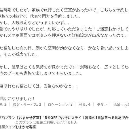
盆時期でしたが、家族で旅行したく空室があったので、こちらを予約しま
家族での旅行で、代表で両方を予約しました。

かし、人数設定などがうまくいかず。。

話でのやり取りでしたが、対応していただきました！ご迷惑おかけして
かしスマホ画面ではボタンを押さないと詳細設定が出来なかったので、
た宿泊した次の日、朝から空調が効かなくなり、かなり暑い思いをしま
。そこが残念でした。

かし、温泉はとても気持ちが良かったです！混雑もなく、広々としてた
内のプールも家族で楽しませてもらいました。

遽取れたお宿としては、妥当なのかなと、、

世話になりました！
|
|
|
|
|
屋
:
3
接客・サービス
:
2
ロケーション
:
3
朝食
:
4
夕食
:
-
温泉・お
宿泊プラン
【おまかせ客室】15％OFFでお得にステイ！高原の1日は選べる具材で
このプランは現在ご利用いただけません
部屋タイプ
おまかせ客室