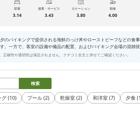
部屋
接客・サービス
ロケーション
朝食
3.14
3.43
3.80
4.00
夕のバイキングで提供される海鮮のっけ丼やローストビーフなどの食事
す。一方で、客室の設備や備品の配置、およびバイキング会場の混雑状
り、正確性や適切性は保証されません。クチコミ全文と併せてご確認ください。
検索
ング
(
10
)
プール
(
2
)
乾燥室
(
2
)
和洋室
(
7
)
夕食
(