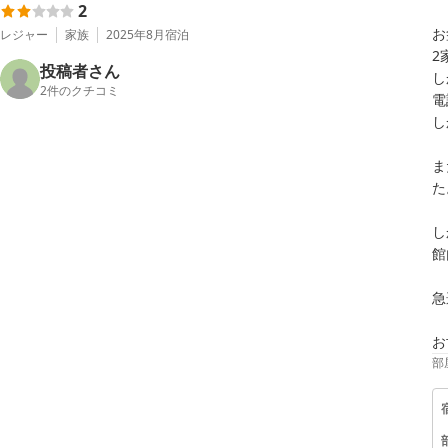
2
お
レジャー
家族
2025年8月
宿泊
2
投稿者さん
し
2
件のクチコミ
電
し
ま
た
し
館
急
お
部