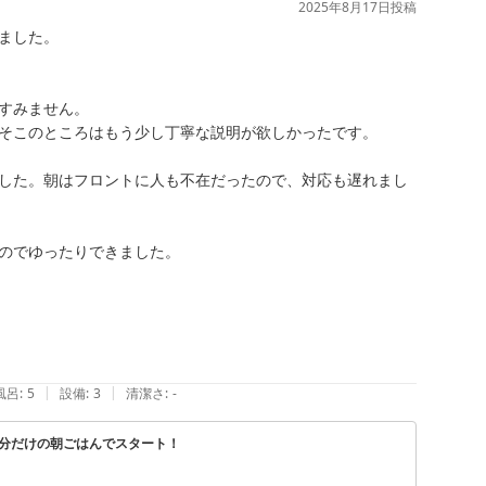
2025年8月17日
投稿
した。

すみません。

そこのところはもう少し丁寧な説明が欲しかったです。

した。朝はフロントに人も不在だったので、対応も遅れまし
のでゆったりできました。

|
|
風呂
:
5
設備
:
3
清潔さ
:
-
自分だけの朝ごはんでスタート！