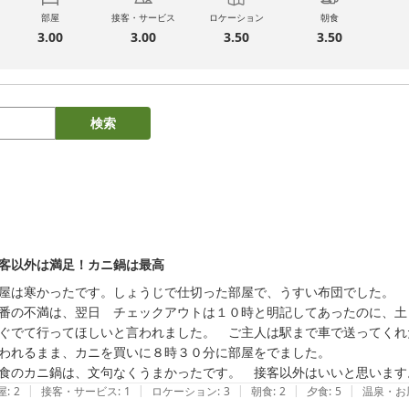
部屋
接客・サービス
ロケーション
朝食
3.00
3.00
3.50
3.50
検索
客以外は満足！カニ鍋は最高
屋は寒かったです。しょうじで仕切った部屋で、うすい布団でした。

番の不満は、翌日　チェックアウトは１０時と明記してあったのに、土
ぐでて行ってほしいと言われました。　ご主人は駅まで車で送ってくれ
われるまま、カニを買いに８時３０分に部屋をでました。　

食のカニ鍋は、文句なくうまかったです。　接客以外はいいと思います
|
|
|
|
|
屋
:
2
接客・サービス
:
1
ロケーション
:
3
朝食
:
2
夕食
:
5
温泉・お