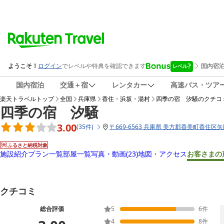
国内宿泊
交通＋宿
レンタカー
高速バス・ツア
楽天トラベルトップ
全国
兵庫県
香住・浜坂・湯村
四季の宿 汐騒
のクチコ
四季の宿 汐騒
3.00
(
35
件
)
〒
669-6563 兵庫県 美方郡香美町香住区矢田
ふるさと納税対象
施設紹介
プラン一覧
部屋一覧
写真・動画
(23)
地図・アクセス
お客さまの
クチコミ
総合評価
5
6
件
4
8
件