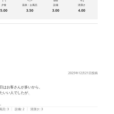
夕食
温泉・お風呂
設備
清潔さ
5.00
3.50
3.00
4.00
2025年12月21日
投稿
日はお客さんが多いから、

たいい人でしたが、

。
|
|
風呂
:
3
設備
:
2
清潔さ
:
3