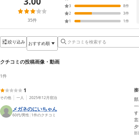
3.00
3
8
件
2
3
件
35
件
1
1
件
絞り込み
おすすめ順
クチコミの投稿画像・動画
1
件
1
接
その他
一人
2025年12月
宿泊
部
一
メガネのにいちゃん
す
60代
/
男性
|
1
件のクチコミ
言
夕
部