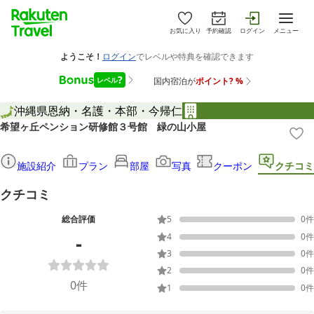
お気に入り
予約確認
ログイン
メニュー
沖縄県
恩納・名護・本部・今帰仁
希望ヶ丘ペンション研修館３号館 緑の山小屋
施設紹介
プラン
部屋
写真
クーポン
クチコミ
クチコミ
総合評価
5
0
件
-
4
0
件
3
0
件
2
0
件
0
件
1
0
件