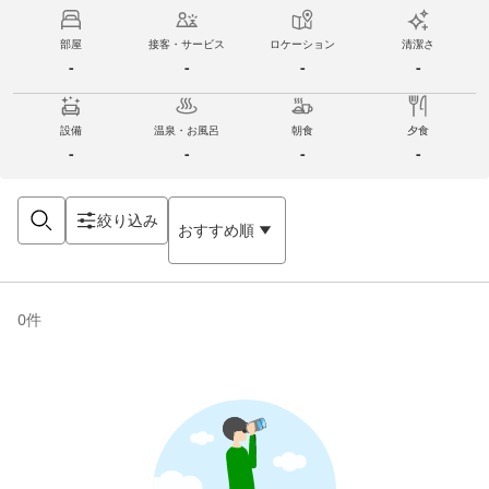
部屋
接客・サービス
ロケーション
清潔さ
-
-
-
-
設備
温泉・お風呂
朝食
夕食
-
-
-
-
絞り込み
おすすめ順
0
件