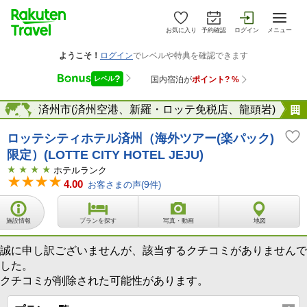
お気に入り
予約確認
ログイン
メニュー
ュド）
海外
済州市(済州空港、新羅・ロッテ免税店、龍頭岩)
ロッテシティホテル済州（海外ツアー(楽パック)
限定）(LOTTE CITY HOTEL JEJU)
ホテルランク
4.00
お客さまの声(
9
件)
施設情報
プランを探す
写真・動画
地図
誠に申し訳ございませんが、該当するクチコミがありませんで
した。
クチコミが削除された可能性があります。