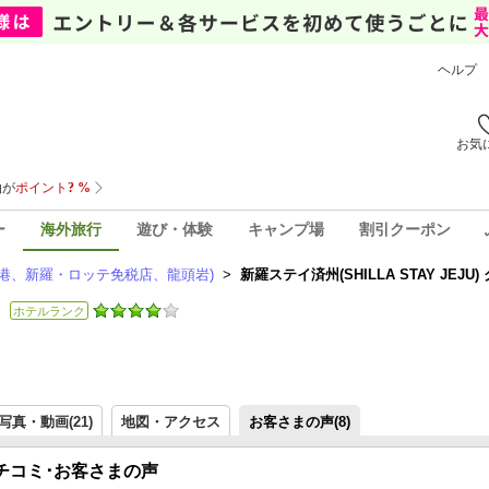
ヘルプ
お気
ー
海外旅行
遊び・体験
キャンプ場
割引クーポン
空港、新羅・ロッテ免税店、龍頭岩)
>
新羅ステイ済州(SHILLA STAY JEJ
ホテルランク
写真・動画(21)
地図・アクセス
お客さまの声(
8
)
Uのクチコミ･お客さまの声