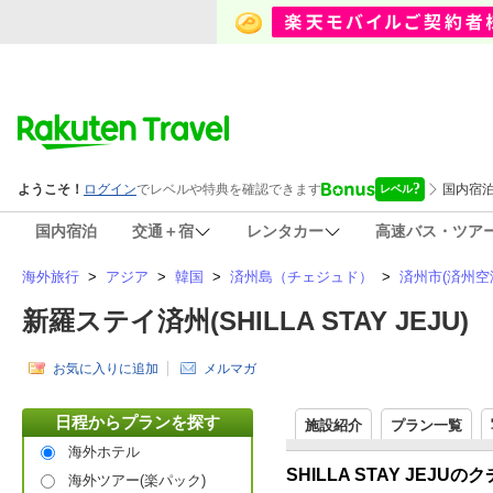
国内宿泊
交通＋宿
レンタカー
高速バス・ツア
海外旅行
>
アジア
>
韓国
>
済州島（チェジュド）
>
済州市(済州
新羅ステイ済州(SHILLA STAY JEJU)
お気に入りに追加
メルマガ
日程からプランを探す
施設紹介
プラン一覧
海外ホテル
SHILLA STAY JEJ
海外ツアー(楽パック)