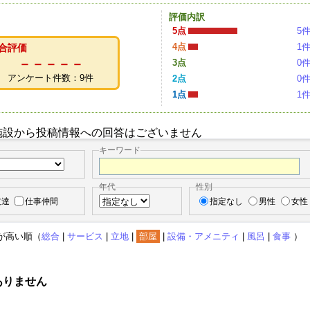
評価内訳
5点
5
4点
1
合評価
－－－－－
3点
0
アンケート件数：9件
2点
0
1点
1
施設から投稿情報への回答はございません
キーワード
年代
性別
友達
仕事仲間
指定なし
男性
女性
が高い順（
総合
|
サービス
|
立地
|
部屋
|
設備・アメニティ
|
風呂
|
食事
）
ありません