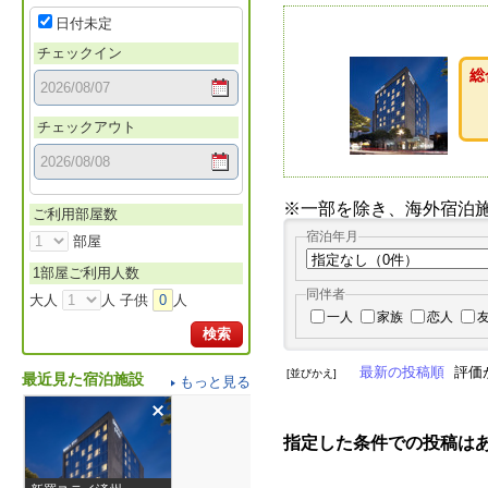
日付未定
チェックイン
総
チェックアウト
※一部を除き、海外宿泊
ご利用部屋数
宿泊年月
部屋
1部屋ご利用人数
同伴者
大人
人 子供
0
人
一人
家族
恋人
検索
最新の投稿順
評価
[並びかえ]
最近見た宿泊施設
もっと見る
指定した条件での投稿は