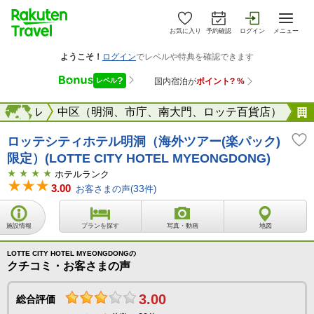
お気に入り
予約確認
ログイン
メニュー
ソウル
海外
中区（明洞、市庁、南大門、ロッテ百貨店）
ロッテシティホテル明洞（海外ツアー(楽パック)
限定）(LOTTE CITY HOTEL MYEONGDONG)
ホテルランク
3.00
お客さまの声(
33
件)
施設情報
プランを探す
写真・動画
地図
LOTTE CITY HOTEL MYEONGDONGの
クチコミ・お客さまの声
3.00
総合評価