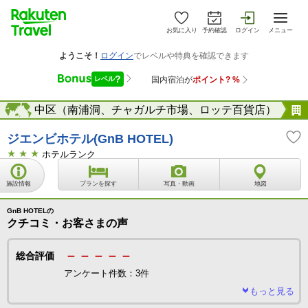
お気に入り
予約確認
ログイン
メニュー
ン）
海外
中区（南浦洞、チャガルチ市場、ロッテ百貨店）
ジエンビホテル(GnB HOTEL)
ホテルランク
施設情報
プランを探す
写真・動画
地図
GnB HOTELの
クチコミ・お客さまの声
－－－－－
総合評価
アンケート件数：3件
もっと見る