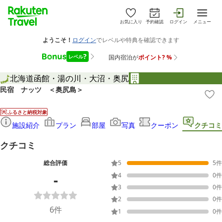
お気に入り
予約確認
ログイン
メニュー
北海道
函館・湯の川・大沼・奥尻
民宿 ナッツ ＜奥尻島＞
ふるさと納税対象
施設紹介
プラン
部屋
写真
クーポン
クチコミ
クチコミ
総合評価
5
5
件
-
4
0
件
3
0
件
2
0
件
6
件
1
0
件