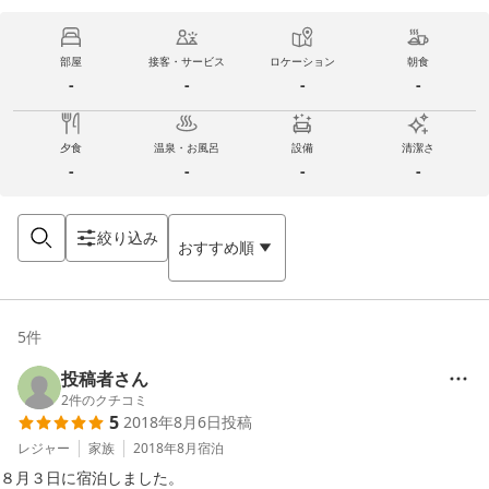
部屋
接客・サービス
ロケーション
朝食
-
-
-
-
夕食
温泉・お風呂
設備
清潔さ
-
-
-
-
絞り込み
おすすめ順
5
件
投稿者さん
2
件のクチコミ
5
2018年8月6日
投稿
レジャー
家族
2018年8月
宿泊
８月３日に宿泊しました。
