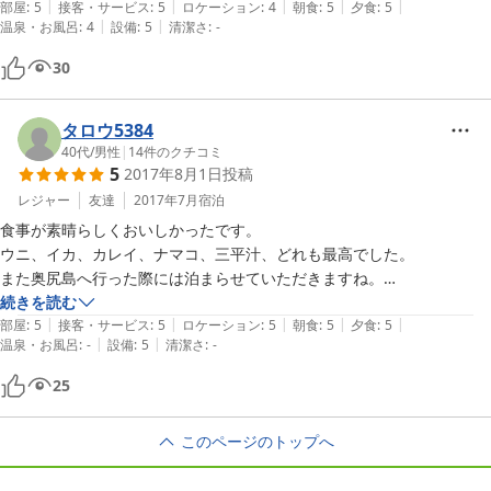
|
|
|
|
|
部屋
:
5
接客・サービス
:
5
ロケーション
:
4
朝食
:
5
夕食
:
5
|
|
温泉・お風呂
:
4
設備
:
5
清潔さ
:
-
30
タロウ5384
40代
/
男性
|
14
件のクチコミ
5
2017年8月1日
投稿
レジャー
友達
2017年7月
宿泊
食事が素晴らしくおいしかったです。

ウニ、イカ、カレイ、ナマコ、三平汁、どれも最高でした。

また奥尻島へ行った際には泊まらせていただきますね。

ありがとうございました。
続きを読む
|
|
|
|
|
部屋
:
5
接客・サービス
:
5
ロケーション
:
5
朝食
:
5
夕食
:
5
|
|
温泉・お風呂
:
-
設備
:
5
清潔さ
:
-
25
このページのトップへ