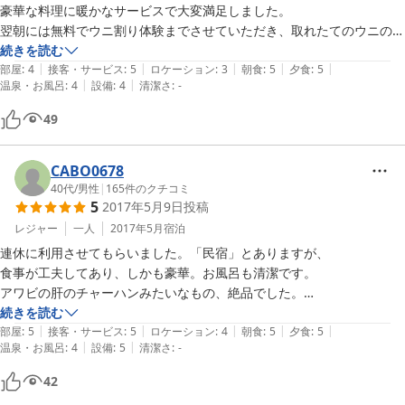
豪華な料理に暖かなサービスで大変満足しました。

翌朝には無料でウニ割り体験までさせていただき、取れたてのウニの美
味しさに驚きました。

続きを読む
|
|
|
|
|
作業中なのに、「これも食え」、「遠慮しなくていいよ」と声をかけて
部屋
:
4
接客・サービス
:
5
ロケーション
:
3
朝食
:
5
夕食
:
5
|
|
温泉・お風呂
:
4
設備
:
4
清潔さ
:
-
いただき、島民の皆さんの優しさにも感動しました。

他の観光地と違って商売っけがなく、奥尻を選んで良かったと思いま
49
す。

唯一の難点はお風呂にカギがあれば良かったかなと。札を入浴中にして
おけば誰も入って来ないとは思うのですが、女性は少し不安かもです。

CABO0678
間違って入ってくるかもと家内がびびってました。

40代
/
男性
|
165
件のクチコミ
5
2017年5月9日
投稿
それ以外は何も言うことはありません。
レジャー
一人
2017年5月
宿泊
連休に利用させてもらいました。「民宿」とありますが、

食事が工夫してあり、しかも豪華。お風呂も清潔です。

アワビの肝のチャーハンみたいなもの、絶品でした。

おかみさんが気さくな感じで、でもべたべたしてくるわけでもなく、

続きを読む
|
|
|
|
|
一人旅には非常に居心地よかったです。
部屋
:
5
接客・サービス
:
5
ロケーション
:
4
朝食
:
5
夕食
:
5
|
|
温泉・お風呂
:
4
設備
:
5
清潔さ
:
-
42