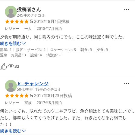
投稿者さん
245
件のクチコミ
5
2018年8月1日
投稿
レジャー
一人
2018年7月
宿泊
夕食が期待通り、同じ島内のうにでも、ここの味は驚く味でした。
続きを読む
|
|
|
|
|
部屋
:
4
接客・サービス
:
4
ロケーション
:
3
朝食
:
5
夕食
:
5
|
|
温泉・お風呂
:
3
設備
:
4
清潔さ
:
-
32
ｋ−チャレンジ
50代
/
男性
|
19
件のクチコミ
5
2017年8月23日
投稿
レジャー
家族
2017年8月
宿泊
何といっても、取れたてのウニやアワビ、魚介類はとても美味しいでし
たし、部屋も広くてくつろげました。また、行きたくなるお宿でし
た！！
続きを読む