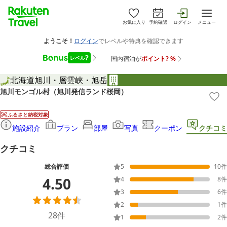
お気に入り
予約確認
ログイン
メニュー
北海道
旭川・層雲峡・旭岳
旭川モンゴル村（旭川発信ランド桜岡）
ふるさと納税対象
施設紹介
プラン
部屋
写真
クーポン
クチコミ
クチコミ
総合評価
5
10
件
4.50
4
8
件
3
6
件
2
1
件
28
件
1
2
件