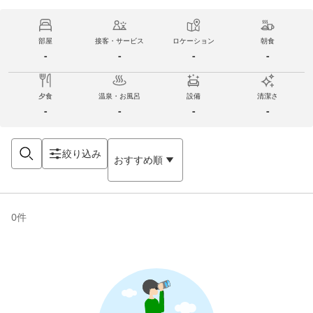
部屋
接客・サービス
ロケーション
朝食
-
-
-
-
夕食
温泉・お風呂
設備
清潔さ
-
-
-
-
絞り込み
おすすめ順
0
件