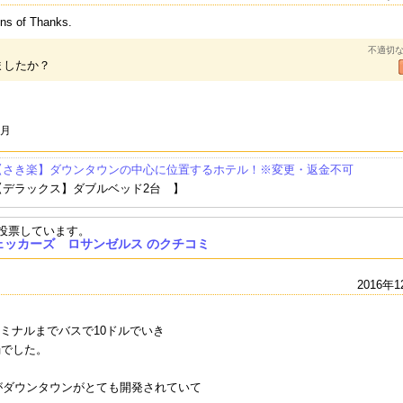
ns of Thanks.
不適切
ましたか？
7月
MIYAKO HYBRID H
REDAC GATEWAY
MIYAKO HOTEL LO
HOT
OTEL
HOTEL IN TORRA
S ANGELES
ARD
【さき楽】ダウンタウンの中心に位置するホテル！※変更・返金不可
NCE
【デラックス】ダブルベッド2台 】
と投票しています。
ェッカーズ ロサンゼルス のクチコミ
2016年1
ミナルまでバスで10ドルでいき
弱でした。
がダウンタウンがとても開発されていて