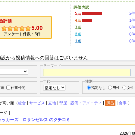
評価内訳
5点
2
4点
1
合評価
5.00
3点
0
アンケート件数：3件
2点
0
1点
0
施設から投稿情報への回答はございません
キーワード
年代
性別
友達
仕事仲間
指定なし
男性
女性
が高い順（
総合
|
サービス
|
立地
|
部屋
|
設備・アメニティ
|
風呂
|
食事
）
ージ ]
ェッカーズ ロサンゼルス のクチコミ
2026年0