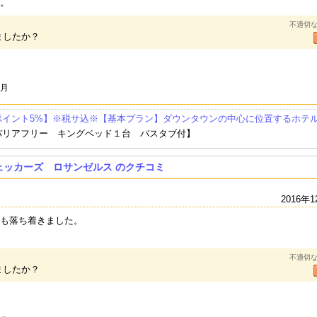
。
不適切
ましたか？
1月
ポイント5%】※税サ込※【基本プラン】ダウンタウンの中心に位置するホテ
バリアフリー キングベッド１台 バスタブ付】
ェッカーズ ロサンゼルス のクチコミ
2016年1
も落ち着きました。
不適切
ましたか？