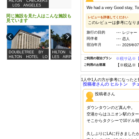
HILTON CHECKERS
LOS ANGELES
We had a very Good stay, To
同じ施設を見た人はこんな施設も
レビューを評価してください
見ています
このレビューは参考になり
旅行の目的
レジャー
同伴者
恋人
宿泊年月
2026年0
DOUBLETREE BY
HILTON LOS ANGE
METRO PLAZA HO
HILTON HOTEL LO
LES AIRPORT
TEL
※税サ込※
ご利用の宿泊プラン
S ANGELES DOW
【※税込※
ご利用のお部屋
NTOWN
1人中1人の方が参考になった
投稿者さんの ヒルトン チ
投稿者さん
ダウンタウンのど真ん中。
空港からはユニオン駅のター
そこからタクシーで10ドル
久しぶりにLAに行きました