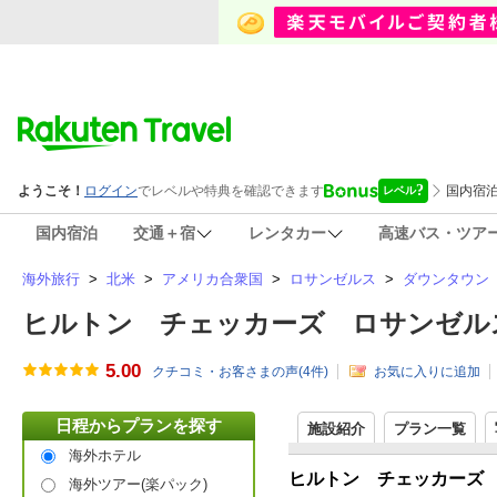
国内宿泊
交通＋宿
レンタカー
高速バス・ツア
海外旅行
>
北米
>
アメリカ合衆国
>
ロサンゼルス
>
ダウンタウン
ヒルトン チェッカーズ ロサンゼルス(HI
5.00
クチコミ・お客さまの声(
4
件)
お気に入りに追加
日程からプランを探す
施設紹介
プラン一覧
海外ホテル
ヒルトン チェッカーズ
海外ツアー(楽パック)