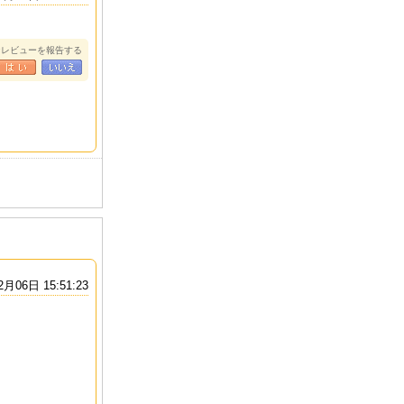
なレビューを報告する
EL PACIFIC G
NEW GARDENA H
KAWADA HOTEL
SHERAT
EN
OTEL
LOS A
2月06日 15:51:23