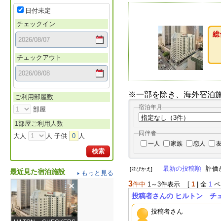
日付未定
チェックイン
総
チェックアウト
※一部を除き、海外宿泊
ご利用部屋数
宿泊年月
部屋
1部屋ご利用人数
同伴者
大人
人 子供
0
人
一人
家族
恋人
検索
最新の投稿順
評価
[並びかえ]
最近見た宿泊施設
もっと見る
3
件中
1～3件表示
[
1
| 全
1
ペ
投稿者さんの ヒルトン チ
投稿者さん