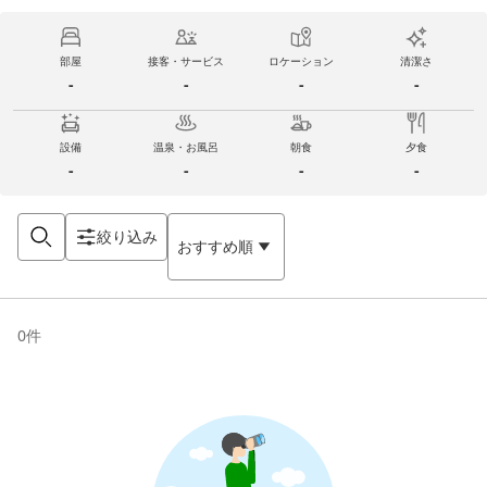
部屋
接客・サービス
ロケーション
清潔さ
-
-
-
-
設備
温泉・お風呂
朝食
夕食
-
-
-
-
絞り込み
おすすめ順
0
件