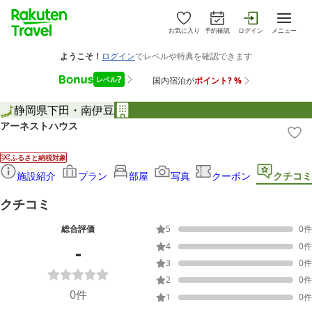
お気に入り
予約確認
ログイン
メニュー
静岡県
下田・南伊豆
アーネストハウス
ふるさと納税対象
施設紹介
プラン
部屋
写真
クーポン
クチコミ
クチコミ
総合評価
5
0
件
-
4
0
件
3
0
件
2
0
件
0
件
1
0
件