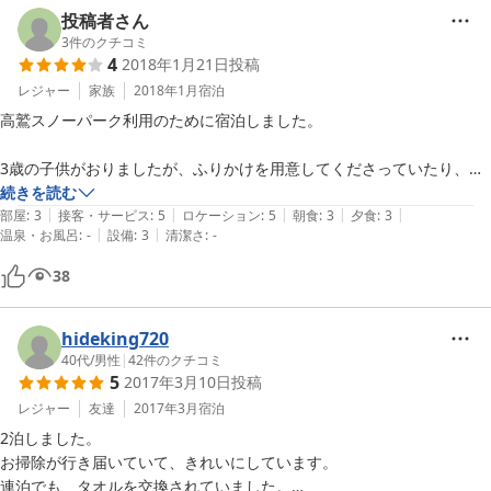
部屋の配置もこの状況下で使用する部屋を減らしておられるのかもしれ
投稿者さん
ませんが、隣が空き部屋になっていたので音漏れもなく快適でした。

3
件のクチコミ
4
2018年1月21日
投稿
タオル・バスタオルともに、清潔で、全く嫌なにおいもなくてよかった
です。

レジャー
家族
2018年1月
宿泊
お布団も、敷布団が少し薄いかなと思いましたが、特に腰が痛くなるこ
高鷲スノーパーク利用のために宿泊しました。

ともなかったですし、掛布団がとても柔らかくて暖かかったです。

お風呂がかなりぬるくてびっくりしましたが、お湯を足すことによって
3歳の子供がおりましたが、ふりかけを用意してくださっていたり、子
快適な温度にすぐできたのは良かったです。

供用の食事椅子があったので良かったです。

続きを読む
全体にこのサービス、施設でこのお値段はとてもリーズナブルだったの
|
|
|
|
|
部屋
:
3
接客・サービス
:
5
ロケーション
:
5
朝食
:
3
夕食
:
3
|
|
で、またこの地域にスキーに来る際には利用したいと思います。
温泉・お風呂
:
-
設備
:
3
清潔さ
:
-
テレビを消すと隣の部屋の話し声がまるまる聞こえてきましたが、うち
は寝るだけでしたので気になりませんでした。

38
逆に寝るだけじゃなかったら、子供の声で周りにご迷惑をおかけしてい
たと思います。

hideking720
部屋が寒いとレビューで見ていたので防寒用品をいろいろ持って行きま
40代
/
男性
|
42
件のクチコミ
5
2017年3月10日
投稿
したが、暖房を消しても暖かかったです。

お風呂は近くの牧歌の里を利用しました。

レジャー
友達
2017年3月
宿泊
2泊しました。

お掃除が行き届いていて、きれいにしています。

連泊でも、タオルを交換されていました。
