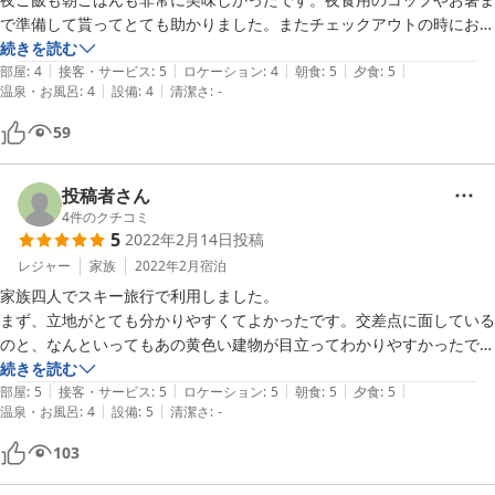
で準備して貰ってとても助かりました。またチェックアウトの時にお水
を1人1本貰えました。とても親切で快く過ごせました。

続きを読む
|
|
|
|
|
ただ熱湯派の自分には少しお風呂の温度が低かったような気がします。
部屋
:
4
接客・サービス
:
5
ロケーション
:
4
朝食
:
5
夕食
:
5
|
|
温泉・お風呂
:
4
設備
:
4
清潔さ
:
-
59
投稿者さん
4
件のクチコミ
5
2022年2月14日
投稿
レジャー
家族
2022年2月
宿泊
家族四人でスキー旅行で利用しました。

まず、立地がとても分かりやすくてよかったです。交差点に面している
のと、なんといってもあの黄色い建物が目立ってわかりやすかったで
す。

続きを読む
|
|
|
|
|
館内も、ロビー、食堂、部屋、廊下、御手洗、お風呂とすべて掃除も行
部屋
:
5
接客・サービス
:
5
ロケーション
:
5
朝食
:
5
夕食
:
5
|
|
温泉・お風呂
:
4
設備
:
5
清潔さ
:
-
き届いていて、汚れがちな洗面所もとてもきれいでした。

お食事も奥美濃地方の名物料理がとても美味しく、小鉢もたくさんあっ
103
て、とても満足のいくものでした。

スタッフの皆さんもとても応対が良かったです。
