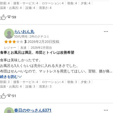
|
|
|
|
|
1日目はそんな事なかったので、騒いでいた方がいたのはたまたまだと
部屋
:
4
接客・サービス
:
4
ロケーション
:
4
朝食
:
4
夕食
:
4
|
|
温泉・お風呂
:
4
設備
:
4
清潔さ
:
4
思いますが。廊下は広くトイレも洗面所も綺麗でしたが、ただ声が響く
ので、気をつけて過ごした方がいいなと思いました。高須スノーパーク
59
からすぐ近くで来シーズンもここに泊まりたいなと思いました。ただコ
ンビニやドラッグストアは車で30分ほどの距離となります。
らいおん丸
50代
/
男性
|
2
件のクチコミ
3
2026年2月20日
投稿
レジャー
友達
2026年2月
宿泊
食事とお風呂は満足、布団とトイレは改善希望
食事は美味しかったです。

お風呂も5人くらいは充分に入れる大きさでした。

布団はせんべいなので、マットレスを用意してほしい。翌朝、腰が痛く
なりました。

続きを読む
|
|
|
|
|
トイレは男女入口は別々だが上が空いているので、気になる人は嫌がる
部屋
:
3
接客・サービス
:
4
ロケーション
:
4
朝食
:
3
夕食
:
3
|
|
温泉・お風呂
:
4
設備
:
3
清潔さ
:
3
と思います。

従業員の人は親切でした。
51
春日のやっさん6371