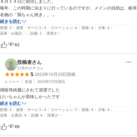
８月１４日に宿泊しました。

　リフト券の割引券まで戴いて、うちとしては大満足でした。また利用
毎年、この時期に泊まりに行っているのですが、メインの目的は、岐阜
したいと思います！
名物の「鶏ちゃん焼き」。

温かいご飯と合わせて食べるのが、格別でした。

続きを読む
|
|
|
|
|
来年も、また行きたいと思います。
部屋
:
3
接客・サービス
:
4
ロケーション
:
4
朝食
:
4
夕食
:
4
|
|
温泉・お風呂
:
-
設備
:
3
清潔さ
:
-
62
投稿者さん
21
件のクチコミ
5
2023年10月23日
投稿
レジャー
友達
2023年10月
宿泊
掃除等綺麗にされて清潔でした

けいちゃんが美味しかったです
続きを読む
|
|
|
|
|
部屋
:
4
接客・サービス
:
4
ロケーション
:
5
朝食
:
4
夕食
:
4
|
|
温泉・お風呂
:
4
設備
:
4
清潔さ
:
-
69