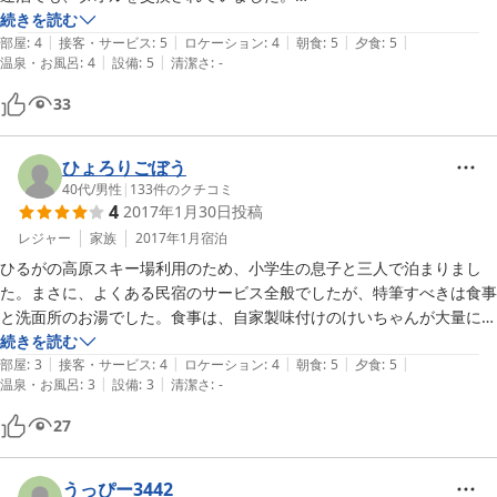
食事も、1泊目けいちゃん、2泊目鍋と変えて美味しかったです。

続きを読む
|
|
|
|
|
ローコストで、お勧め宿です。
部屋
:
4
接客・サービス
:
5
ロケーション
:
4
朝食
:
5
夕食
:
5
|
|
温泉・お風呂
:
4
設備
:
5
清潔さ
:
-
33
ひょろりごぼう
40代
/
男性
|
133
件のクチコミ
4
2017年1月30日
投稿
レジャー
家族
2017年1月
宿泊
ひるがの高原スキー場利用のため、小学生の息子と三人で泊まりまし
た。まさに、よくある民宿のサービス全般でしたが、特筆すべきは食事
と洗面所のお湯でした。食事は、自家製味付けのけいちゃんが大量にで
ます。美味しかったです。三階建て地下一階のつくりに、二三階は客
続きを読む
|
|
|
|
|
室、一階はロビー、喫茶兼食堂、宴会場兼食堂があり、地下に男女別の
部屋
:
3
接客・サービス
:
4
ロケーション
:
4
朝食
:
5
夕食
:
5
|
|
温泉・お風呂
:
3
設備
:
3
清潔さ
:
-
お風呂があります。洗面にお湯が使えて嬉しかったです。また、けいち
ゃんと高原野菜を使った料理を食べに行きたいです。
27
うっぴー3442