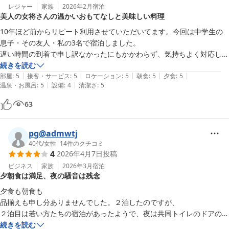
レジャー
家族
2026年2月
宿泊
美人の女将さんの温かいおもてなしと美味しい料理
10年ほど前からリピート利用させていただいてます。今回は中学生の
息子・その友人・私の3名で宿泊しました。

遅い時間の到着で申し訳なかったにもかかわらず、気持ちよく対応して
くださり、お部屋も広いタイプをご用意いただけて本当に助かりまし
続きを読む
|
|
|
|
|
た。

部屋
:
5
接客・サービス
:
5
ロケーション
:
5
朝食
:
5
夕食
:
5
|
|
温泉・お風呂
:
5
設備
:
4
清潔さ
:
5
お料理は相変わらず美味しく、施設も清潔で、食べ盛りの子どもたちも
大満足でした。

63
何より、40代くらいの女将さんがとても可愛らしくいつも温かく迎え
てくださるのが嬉しいです。また来シーズンも楽しみに伺います。あり
がとうございました！
pg@admwtj
40代
/
女性
|
14
件のクチコミ
4
2026年4月7日
投稿
ビジネス
家族
2026年3月
宿泊
夕朝食は満足、夜の騒音は残念
夕食も朝食も

品揃えも申し分ありませんでした。２泊したのですが、

２泊目は若い方たちの宿泊があったようで、夜は共同トイレのドアの開
け閉めの音がバンバン響いてきて、途中で起きてしまいました。

続きを読む