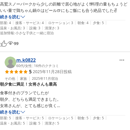
高鷲スノーパークから少しの距離で居心地がよく❗料理の量もちょうど
いい量で鶏ちゃん鍋🍲はビール🍺にもご飯にも合う絶品でした✌️
続きを読む
|
|
|
|
|
部屋
:
4
接客・サービス
:
4
ロケーション
:
3
朝食
:
4
夕食
:
5
|
|
温泉・お風呂
:
3
設備
:
3
清潔さ
:
3
追加情報
:
小さな子供と一緒に宿泊
99
m.k0822
60代
/
女性
|
16
件のクチコミ
5
2025年11月28日
投稿
その他
家族
2025年11月
宿泊
朝夕食に満足！女将さんも最高
食事付きのプランでしたが

朝夕、どちらも満足できました。

女将さんが、とても感じが良く

大満足の一泊でした。
続きを読む
|
|
|
|
|
部屋
:
5
接客・サービス
:
5
ロケーション
:
5
朝食
:
5
夕食
:
5
|
|
温泉・お風呂
:
5
設備
:
5
清潔さ
:
5