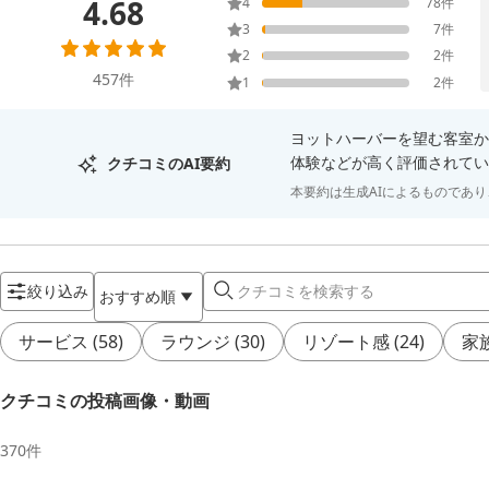
4.68
4
78
件
3
7
件
2
2
件
457
件
1
2
件
ヨットハーバーを望む客室か
体験などが高く評価されてい
クチコミのAI要約
本要約は生成AIによるものであ
絞り込み
おすすめ順
サービス
(
58
)
ラウンジ
(
30
)
リゾート感
(
24
)
家
クチコミの投稿画像・動画
370
件