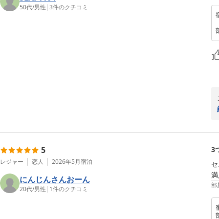
50代
/
男性
|
3
件のクチコミ
5
3
レジャー
恋人
2026年5月
宿泊
セ
満
にんじんさんおーん
部
20代
/
男性
|
1
件のクチコミ