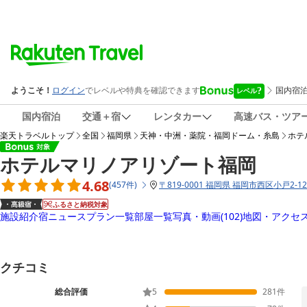
国内宿泊
交通＋宿
レンタカー
高速バス・ツア
楽天トラベルトップ
全国
福岡県
天神・中洲・薬院・福岡ドーム・糸島
ホテ
ホテルマリノアリゾート福岡
4.68
(
457
件
)
〒
819-0001 福岡県 福岡市西区小戸2-12
ふるさと納税対象
施設紹介
宿ニュース
プラン一覧
部屋一覧
写真・動画
(102)
地図・アクセ
クチコミ
総合評価
5
281
件