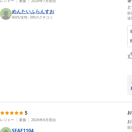
暑
レジャー
家族
2026年7月
宿泊
と
めんたいふらんすお
部
40代
/
女性
|
3
件のクチコミ
追
5
お
レジャー
家族
2026年6月
宿泊
お
部
SEAF1104