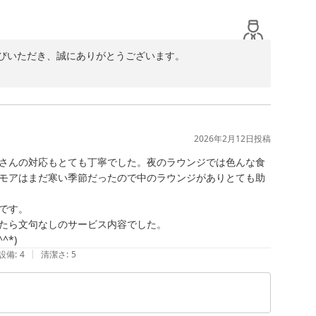
びいただき、誠にありがとうございます。

嬉しく拝読いたしました。ライブで各地へご宿泊されてい
みでございます。

2026年2月12日
投稿
だけたとのこと、安心いたしました。また、お部屋のアン
さんの対応もとても丁寧でした。夜のラウンジでは色んな食
モアはまだ寒い季節だったので中のラウンジがありとても助
滞在がより思い出深いものとなるようお手伝いできました
す。

たら嬉しく存じます。

たら文句なしのサービス内容でした。

*)
。

|
設備
:
4
清潔さ
:
5