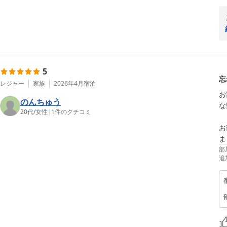
5
忘
レジャー
家族
2026年4月
宿泊
お
のんちゅう
な
20代
/
女性
|
1
件のクチコミ
お
ま
部
追