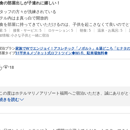
食の部屋出しが子連れに嬉しい！
タッフの方々が洗練されている

テル内はま真っ白で開放的

食を部屋に持ってきていただけるのは、子供を起こさなくて良いのでと
|
|
|
|
|
屋
:
5
接客・サービス
:
5
ロケーション
:
5
朝食
:
5
温泉・お風呂
:
5
加情報
:
小さな子供と一緒に宿泊
宿泊プラン
家族でWでエンジョイ！アスレチック「ノボルト」＆湯どころ「ヒナタの
部屋タイプ
51平米＆メゾネット式ロフトツイン◆Wi-fi、駐車場無料◆
18
この度はホテルマリノアリゾート福岡へご宿泊いただき、誠にありがとう
お子様との大切なご旅行に当ホテルをお選びいただき、また温かいお言
続きを読む
す。

お部屋での朝食につきまして、お子様のご様子を気にされることなく、
拝読いたしました。ご家族皆様で心地よい朝の時間をお過ごしいただけ