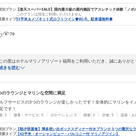
これからも、ご家族皆様が心地よくお過ごしいただける空間づくりを大
フ一同精進してまいります。

宿泊プラン
【楽天スーパーSALE】国内最大級の屋内施設でアスレチック体験「ノボ
このプランは現在ご利用いただけません
部屋タイプ
51平米＆メゾネット式ロフトツイン◆Wi-fi、駐車場無料◆
またお会いできます日を、スタッフ一同心よりお待ちしております。
ホテルマリノアリゾート福岡
79
2026-07-29
この度はホテルマリノアリゾート福岡をご利用いただき、誠にありがとう
ご多用の中、嬉しい口コミをお寄せいただき、重ねて御礼申し上げます。
続きを読む
「お部屋、お食事、接客どれをとっても最高でした」とのお言葉を頂戴
つのラウンジとマリンな空間に満足
これからもお越しいただくたびにご満足いただけるひとときをお届けで
す。

ルフサービスの3つのラウンジが楽しかったです！全体的にマリンをイメ
足です！
またお会いできます日を心よりお待ち申し上げております。
|
|
|
|
|
屋
:
5
接客・サービス
:
5
ロケーション
:
5
朝食
:
5
夕食
:
5
温泉・お
ホテルマリノアリゾート福岡
宿泊プラン
【朝夕部屋食】博多想い出ボックスディナー付きプラン☆３つの贅沢なラ
2026-06-24
部屋タイプ
【42平米・オーシャンビュー・バルコニー付 マリノアツイン】