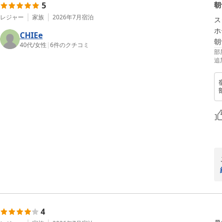
5
朝
レジャー
家族
2026年7月
宿泊
ス
ホ
CHIEe
朝
40代
/
女性
|
6
件のクチコミ
部
追
4