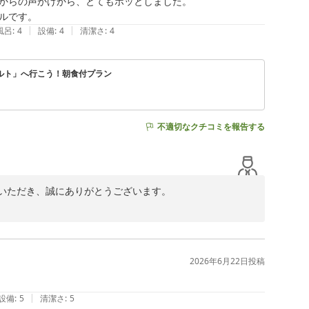
からの声かけから、とてもホッとしました。

ルです。
|
|
風呂
:
4
設備
:
4
清潔さ
:
4
きますよう、心を込めたおもてなしに努めてまいります。

ルト」へ行こう！朝食付プラン
不適切なクチコミを報告する
いただき、誠にありがとうございます。

ます。

たお気持ちになっていただけたことを伺い、大変嬉しく拝
2026年6月22日
投稿
寛ぎいただけたご様子を伺えましたことは、私どもにとっ
|
設備
:
5
清潔さ
:
5