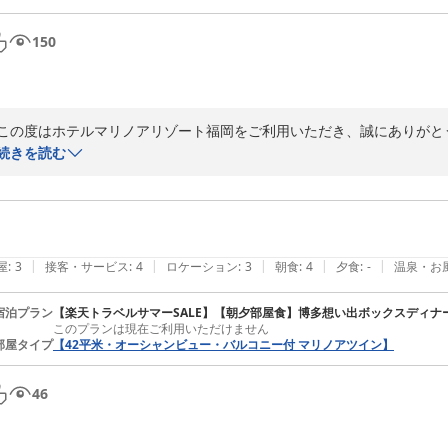
150
この度はホテルマリノアリゾート福岡をご利用いただき、誠にありがとう
また、お忙しい中ご感想をお寄せいただき、重ねて御礼申し上げます。

続きを読む
ウエルカムラウンジや焚火ラウンジなどをお楽しみいただけたとのこと
また、マリンをイメージした空間やスタッフの制服につきましても、お
おります。

|
|
|
|
|
屋
:
3
接客・サービス
:
4
ロケーション
:
3
朝食
:
4
夕食
:
-
温泉・お
これからも皆さまにご満足いただける空間づくりとサービス向上に努めて
ぜひまた機会がございましたら、当ホテルへお越しくださいませ。

宿泊プラン
【楽天トラベルサマーSALE】【朝夕部屋食】博多想い出ボックスディナ
このプランは現在ご利用いただけません
部屋タイプ
【42平米・オーシャンビュー・バルコニー付 マリノアツイン】
またのお越しを心よりお待ちしております。
ホテルマリノアリゾート福岡
46
2026-05-27