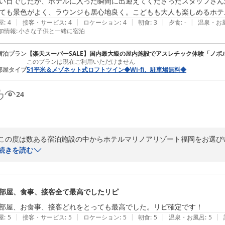
い日でしたが、ホテルに入った瞬間に出迎えてくださったスタッフさん
ます。

ても景色がよく、ラウンジも居心地良く。こどもも大人も楽しめるホテ
|
|
|
|
|
屋
:
4
接客・サービス
:
4
ロケーション
:
4
朝食
:
3
夕食
:
-
温泉・お
これからも、ご家族皆様の大切なご旅行の思い出づくりのお手伝いがで
加情報
:
小さな子供と一緒に宿泊
またお会いできます日を、スタッフ一同心よりお待ちしております。
宿泊プラン
【楽天スーパーSALE】国内最大級の屋内施設でアスレチック体験「ノボ
ホテルマリノアリゾート福岡
このプランは現在ご利用いただけません
部屋タイプ
51平米＆メゾネット式ロフトツイン◆Wi-fi、駐車場無料◆
2026-07-29
24
この度は数ある宿泊施設の中からホテルマリノアリゾート福岡をお選び
また、ご滞在のご感想をお寄せいただきましたこと、心より御礼申し上げ
続きを読む
お暑い中お越しいただいた際、スタッフのお声かけで少しでもホッとし
読いたしました。

部屋、食事、接客全て最高でしたリピ
また、景色やウェルカムラウンジでのひとときをお楽しみいただき、お
て何よりの喜びでございます。

部屋、お食事、接客どれをとっても最高でした。リピ確定です！
|
|
|
|
|
屋
:
5
接客・サービス
:
5
ロケーション
:
5
朝食
:
5
温泉・お風呂
:
5