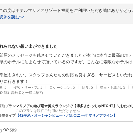
この度はホテルマリノアリゾート福岡をご利用いただき誠にありがとうご
また、ご貴重なお時間をお使いいただき、評価をお寄せくださいました
続きを読む
投稿いただきました夜景のお写真からも、当ホテルからの景色をお楽し
接客・サービスや朝食につきまして評価をいただき、誠にありがとうござ
一方で、設備や清潔さにつきましては、いただきました評価を真摯に受
れられない想い出ができました
部屋のメッセージも残させていただきましたが本当に本当に最高のホテ
次回ご利用いただける機会がございましたら、より快適にお過ごしいた
県のホテルに泊まらせて頂いているのですが、こんなに素敵なホテルは
す。

お客様からいただく一つひとつのお声を大切に、より良いホテルづくりに
部屋もきれい、スタッフさんたちの対応も良すぎる、サービスもいたれり
りに行きます！
またのお越しを心よりお待ち申し上げております。
|
|
|
|
|
屋
:
5
接客・サービス
:
5
ロケーション
:
5
朝食
:
5
温泉・お風呂
:
5
ホテルマリノアリゾート福岡
加情報
:
高齢者と一緒に宿泊
2026-07-17
宿泊プラン
マリノアの遊び場☆焚火ラウンジで【博多よかっちゃNIGHT】＼おたの
このプランは現在ご利用いただけません
部屋タイプ
【42平米・オーシャンビュー・バルコニー付 マリノアツイン】
599