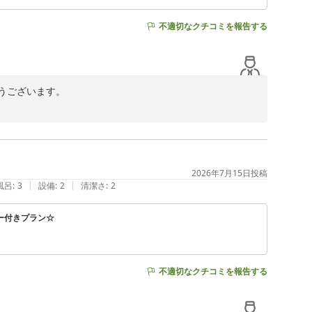
不適切なクチコミを報告する
ございます。

、大変嬉しく拝読いたしました。

褒めのお言葉をいただき、スタッフ一同大変励みになって
2026年7月15日
投稿
|
|
風呂
:
3
設備
:
2
清潔さ
:
2
まいります。

ー付きプラン☆
不適切なクチコミを報告する