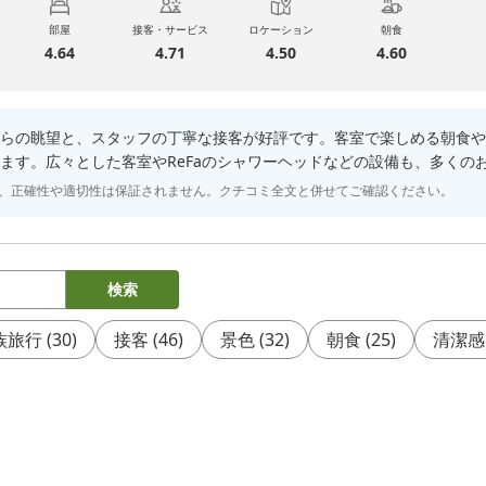
部屋
接客・サービス
ロケーション
朝食
4.64
4.71
4.50
4.60
らの眺望と、スタッフの丁寧な接客が好評です。客室で楽しめる朝食や
ます。広々とした客室やReFaのシャワーヘッドなどの設備も、多くの
り、正確性や適切性は保証されません。クチコミ全文と併せてご確認ください。
検索
族旅行
(
30
)
接客
(
46
)
景色
(
32
)
朝食
(
25
)
清潔感