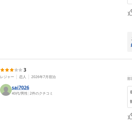
3
レジャー
恋人
2026年7月
宿泊
部
sai7026
40代
/
男性
|
2
件のクチコミ