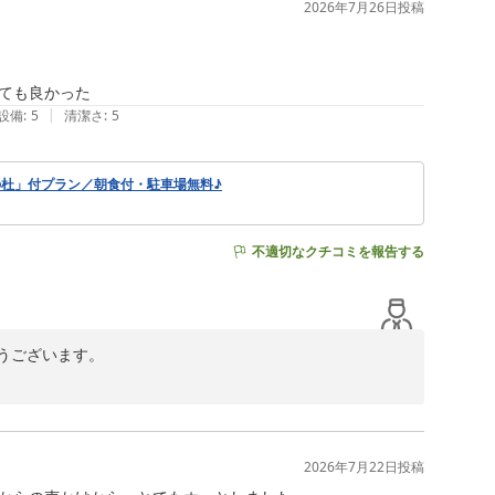
2026年7月26日
投稿
ても良かった
|
設備
:
5
清潔さ
:
5
杜」付プラン／朝食付・駐車場無料♪
不適切なクチコミを報告する
ございます。

葉をお寄せいただきましたこと、心より御礼申し上げま
ゆっくりとお召し上がりいただけたとのこと、大変嬉しく
2026年7月22日
投稿
ましたことは、私どもにとりましても大きな喜びでござい