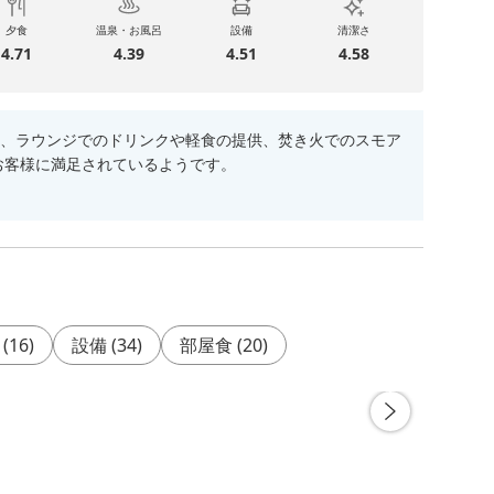
夕食
温泉・お風呂
設備
清潔さ
4.71
4.39
4.51
4.58
、ラウンジでのドリンクや軽食の提供、焚き火でのスモア
お客様に満足されているようです。
(
16
)
設備
(
34
)
部屋食
(
20
)