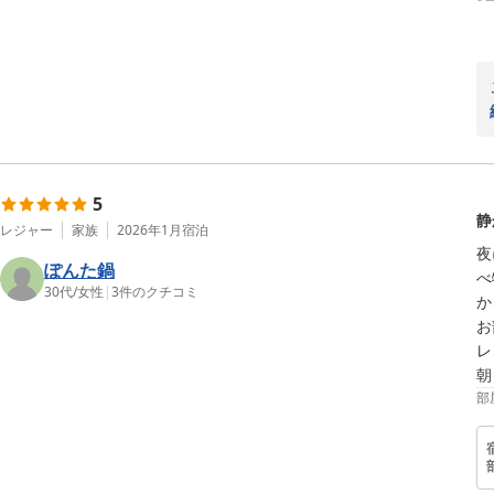
5
静
レジャー
家族
2026年1月
宿泊
夜
ぽんた鍋
べ
30代
/
女性
|
3
件のクチコミ
か
お
レ
朝
部