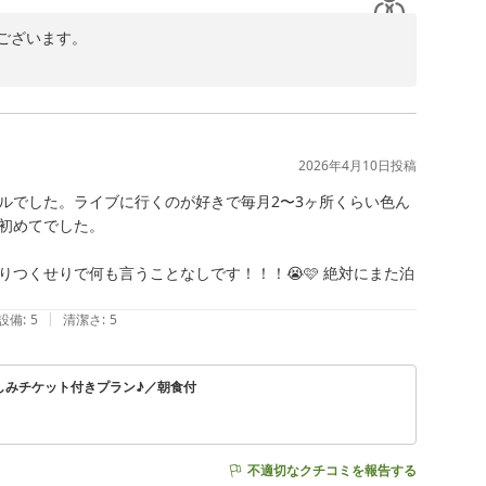
ざいます。

こと心より御礼申し上げます。

みいただけたご様子を伺い、嬉しく拝見いたしました。

います。

け止め、今後のサービス向上につなげてまいります。

2026年4月10日
投稿
ルでした。ライブに行くのが好きで毎月2〜3ヶ所くらい色ん
だけるよう、館内環境やサービスの向上に努めてまいりま
初めてでした。

活かしてまいります。

つくせりで何も言うことなしです！！！😭🩷 絶対にまた泊
|
設備
:
5
清潔さ
:
5
しみチケット付きプラン♪／朝食付
不適切なクチコミを報告する