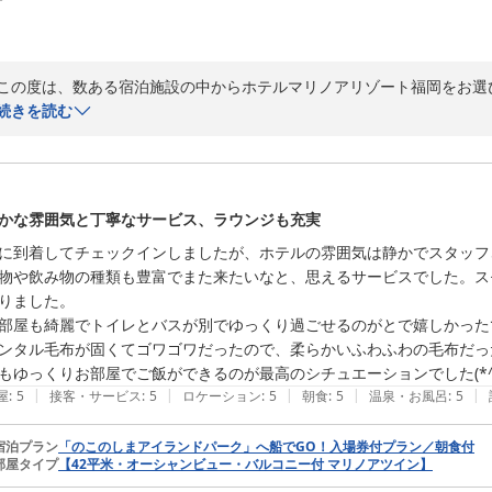
この度は、数ある宿泊施設の中からホテルマリノアリゾート福岡をお選
また心温まるご感想をお寄せいただき、重ねて御礼申し上げます。

続きを読む
「本当に本当に最高のホテル」とのお言葉を頂戴し、スタッフ一同大変
る中で、そのように感じていただけたことは、私どもにとって何よりの励
かな雰囲気と丁寧なサービス、ラウンジも充実
お部屋の清潔さやスタッフの対応、サービスにつきましてもご満足いた
に到着してチェックインしましたが、ホテルの雰囲気は静かでスタッフ
ケートにも温かいお言葉をお寄せいただき、心より感謝申し上げます。

物や飲み物の種類も豊富でまた来たいなと、思えるサービスでした。ス
りました。

今後も「忘れられない想い出をつくる場所」として、お客様の大切なご
部屋も綺麗でトイレとバスが別でゆっくり過ごせるのがとで嬉しかったで
ら幸いでございます。ぜひ次回のライブの際にもお立ち寄りいただけまし
ンタル毛布が固くてゴワゴワだったので、柔らかいふわふわの毛布だっ
もゆっくりお部屋でご飯ができるのが最高のシチュエーションでした(*^^
またお会いできます日を、スタッフ一同心よりお待ち申し上げております
|
|
|
|
|
屋
:
5
接客・サービス
:
5
ロケーション
:
5
朝食
:
5
温泉・お風呂
:
5
この度は誠にありがとうございました。
ホテルマリノアリゾート福岡
宿泊プラン
「のこのしまアイランドパーク」へ船でGO！入場券付プラン／朝食付
部屋タイプ
【42平米・オーシャンビュー・バルコニー付 マリノアツイン】
2026-04-18