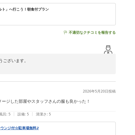
切にし、心に残るひとときをお届けできますよう、スタッ
ルト」へ行こう！朝食付プラン
不適切なクチコミを報告する
ございます。



し、スタッフ一同大変嬉しく拝読いたしました。

2026年5月20日
投稿
きますよう、スタッフ一同心を込めてお迎えしてまいりま
ージした部屋やスタッフさんの服も良かった！

|
|
風呂
:
5
設備
:
5
清潔さ
:
5
ウンジ付☆駐車場無料♪