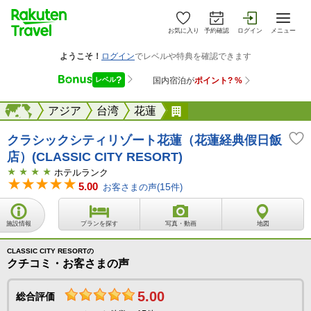
お気に入り
予約確認
ログイン
メニュー
海外
海外
アジア
台湾
花蓮
クラシックシティリゾー
クラシックシティリゾート花蓮（花蓮経典假日飯
店）(CLASSIC CITY RESORT)
ホテルランク
5.00
お客さまの声(
15
件)
施設情報
プランを探す
写真・動画
地図
CLASSIC CITY RESORTの
クチコミ・お客さまの声
5.00
総合評価