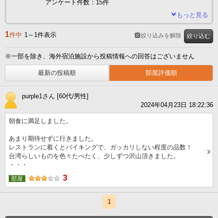
アンケート件数：15件
もっと見る
1
件中
1～1件表示
絞り込みを解除
絞り込む
※一部を除き、海外宿泊施設から投稿情報への回答はございません
最新の投稿順
部屋評価順
purple1さん [60代/男性]
2024年04月23日 18:22:36
朝食に満足しました。
あまり期待せずに行きました。
レストランに着くとバイキングで、ガッカリしない程度の品数！
台湾らしいものを色々たべたく、少しずつ沢山頂きました。
・・・
3
部屋
1