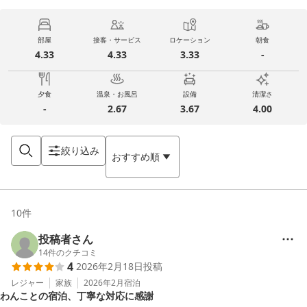
部屋
接客・サービス
ロケーション
朝食
4.33
4.33
3.33
-
夕食
温泉・お風呂
設備
清潔さ
-
2.67
3.67
4.00
絞り込み
おすすめ順
10
件
投稿者さん
14
件のクチコミ
4
2026年2月18日
投稿
レジャー
家族
2026年2月
宿泊
わんことの宿泊、丁寧な対応に感謝