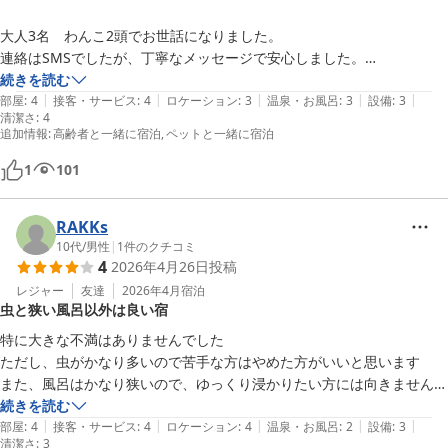
大人3名　わんこ2頭でお世話になりました。

連絡はSMSでしたが、丁寧なメッセージで安心しました。

2階のお部屋は全面フローリングなので寒いかなっと心配しましたが、
続きを読む
|
|
|
|
|
全く問題ありませんでした。

部屋
:
4
接客・サービス
:
4
ロケーション
:
3
温泉・お風呂
:
3
設備
:
3
清潔さ
:
4
1階のお風呂とトイレは気温差が少しありましたが、気兼ねせずゆっく
追加情報
:
高齢者と一緒に宿泊
ペットと一緒に宿泊
りできたので、こちら方面に来る時にはまたお世話になりたいと思いま
す。

1
101
RAKKs
10代
/
男性
|
1
件のクチコミ
4
2026年4月26日
投稿
レジャー
友達
2026年4月
宿泊
虫と狭い風呂以外は良い宿
特に大きな不満はありませんでした

ただし、虫がかなり多いので苦手な方はやめた方がいいと思います

また、風呂はかなり狭いので、ゆっくり浸かりたい方には向きません

それ以外はそれなりに良い宿でした
続きを読む
|
|
|
|
|
部屋
:
4
接客・サービス
:
4
ロケーション
:
4
温泉・お風呂
:
2
設備
:
3
清潔さ
:
3