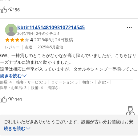
56
kbtit11451481093107214545
20代
/
男性
|
2
件のクチコミ
4
2025年6月24日
投稿
レジャー
友達
2025年5月
宿泊
GW、一棟貸しのところがなかなか高く悩んでいましたが、こちらはリ
ーズナブルに泊まれて助かりました。

設備は相応に年季が入っていますが、タオルやシャンプー等揃っていま
したし、調理器具・調味料も必要最低限のものが揃っておりよかったで
続きを読む
|
|
|
|
|
す。

部屋
:
4
接客・サービス
:
3
ロケーション
:
3
朝食
:
-
夕食
:
-
|
|
温泉・お風呂
:
3
設備
:
4
清潔さ
:
-
オーナーとの連絡はSMSで行い、融通を聴かせていただき助かりまし
た。

141
翌日お礼のご連絡までいただけたので、丁寧さを感じました。
ご利用いただきありがとうございます、設備が古い分お値段はお安
くご提供させて頂いております、又何かございましたらご利用お待
続きを読む
ちしております、この度は誠にありがとうございました。