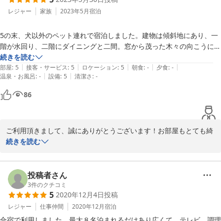
とうございました！
レジャー
家族
2023年5月
宿泊
2023-11-26
5の末、犬以外のペット連れで宿泊しました。建物は傾斜地にあり、一
階が水回り、二階にダイニングと二間。窓から茂った木々の向こうに海
が見えます。（木の枝を払ったらもっと良く見えそう、もったい無い）
続きを読む
|
|
|
|
|
荷物の出し入れはダイニングの出入り口を使った方が便利です。徒歩圏
部屋
:
5
接客・サービス
:
5
ロケーション
:
5
朝食
:
-
夕食
:
-
|
|
温泉・お風呂
:
-
設備
:
5
清潔さ
:
-
内にコンビニと中華料理店（肉チャーハンが美味しい、今回は臨時休業
で残念）あります。初めてのペット連れ旅行、人間もペットも安心して
86
楽しく過ごすことができました。ありがとうございました、またお世話
になりたいと思います。
ご利用頂きまして、誠にありがとうございます！お部屋もとても綺
麗にご利用頂きまして、嬉しいです。当日はお天気も良くて安心い
続きを読む
たしました、窓の外の木を切りたいのですが、当宿の木では無
く、、お隣さんの木なので切ることが出来ずに、すいません、、今
後交渉して見ます。

投稿者さん
又是非ともご利用くださいませ、お待ちしております。

3
件のクチコミ
5
2020年12月4日
投稿
この度は本当にありがとうございました！
レジャー
仕事仲間
2020年12月
宿泊
2023-06-03
合宿で利用しました。最大８名泊まれるだけあり広くて、テレビ、調理