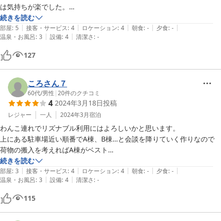
は気持ちが楽でした。

ホストとの連絡もSMSでしたが、必要なことは十分伝えられていて、
続きを読む
|
|
|
|
|
部屋
:
5
接客・サービス
:
4
ロケーション
:
4
朝食
:
-
夕食
:
-
|
|
温泉・お風呂
:
3
設備
:
4
清潔さ
:
-
127
ころさん７
60代
/
男性
|
20
件のクチコミ
4
2024年3月18日
投稿
レジャー
一人
2024年3月
宿泊
わんこ連れでリズナブル利用にはよろしいかと思います。

上にある駐車場近い順番でA棟、B棟…と会談を降りていく作りなので
荷物の搬入を考えればA棟がベスト

になります。B棟利用しましたが玄関からしか搬入できないのでせめて
続きを読む
|
|
|
|
|
お勝手口が開けられれば便利だと思いました。玄関口にはお風呂とトイ
部屋
:
3
接客・サービス
:
4
ロケーション
:
4
朝食
:
-
夕食
:
-
|
|
温泉・お風呂
:
3
設備
:
4
清潔さ
:
-
レがあり２Fに上がったところに２部屋とダイニングキッチンの作りな
ので降ろした荷物をまた上げることになるからです。ペット同伴の旅行
115
や夏場の海水浴に向かうお子様連れの旅行の拠点には炊事も十分できる
し、非常にお値打ち価格なので再度利用いたしたく。