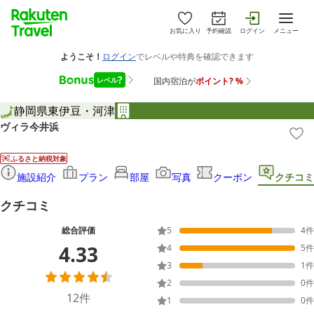
お気に入り
予約確認
ログイン
メニュー
静岡県
東伊豆・河津
ヴィラ今井浜
ふるさと納税対象
施設紹介
プラン
部屋
写真
クーポン
クチコミ
クチコミ
総合評価
5
4
件
4.33
4
5
件
3
1
件
2
0
件
12
件
1
0
件