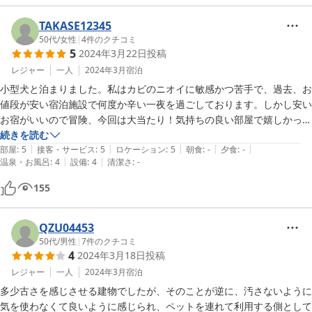
2025-06-24
TAKASE12345
50代
/
女性
|
4
件のクチコミ
5
2024年3月22日
投稿
レジャー
一人
2024年3月
宿泊
小型犬と泊まりました。私はカビのニオイに敏感かつ苦手で、過去、お
値段が安い宿泊施設で何度か辛い一夜を過ごしております。しかし安い
お宿がいいので冒険、今回は大当たり！気持ちの良い部屋で嬉しかった
です。

続きを読む
|
|
|
|
|
お値段以上、泊まるには十分な備品と清潔なお部屋で助かりました。

部屋
:
5
接客・サービス
:
5
ロケーション
:
5
朝食
:
-
夕食
:
-
|
|
温泉・お風呂
:
4
設備
:
4
清潔さ
:
-
風通しが良く窓を開けると爽やかな春の風を感じながら海が眺めれまし
た。また来よう、連泊しよう、と思いました。次回、梅雨前か初夏にま
155
たお世話になりたいと考えています。

丁寧なご案内などのメッセージも頂きました。ありがとうございまし
た、またよろしくお願いいたします。
QZU04453
50代
/
男性
|
7
件のクチコミ
4
2024年3月18日
投稿
レジャー
一人
2024年3月
宿泊
多少古さを感じさせる建物でしたが、そのことが逆に、汚さないように
気を使わなくて良いように感じられ、ペットを連れて利用する側として