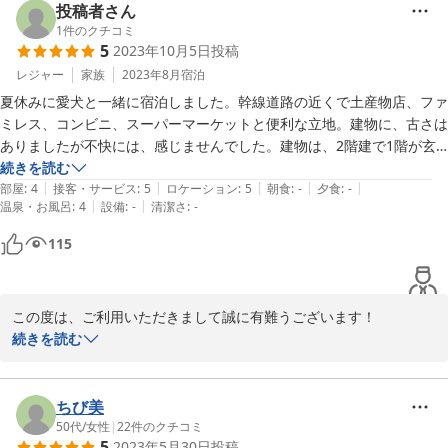
投稿者さん
1
件のクチコミ
5
2023年10月5日
投稿
レジャー
家族
2023年8月
宿泊
夏休みに愛犬と一緒に宿泊しました。幹線道路の近くで土産物店、ファ
ミレス、コンビニ、スーパーマーケットと便利な立地。建物に、古さは
ありましたが不快には、感じませんでした。建物は、2階建で1階が玄
関、トイレ、お風呂の間取り。宿泊室は2階になっています。近くの公
続きを読む
|
|
|
|
|
共温泉施設(車で5分くらいだったかと)の割引利用券をいただけたの
部屋
:
4
接客・サービス
:
5
ロケーション
:
5
朝食
:
-
夕食
:
-
|
|
温泉・お風呂
:
4
設備
:
-
清潔さ
:
-
で、宿泊中は、毎回温泉利用しました。混み合ってなく快適でした。簡
易キッチンに食器や調理器具が備えてあり、滞在中は自炊可能。簡易と
115
の事でしたが、調理器具や食器は、どんな料理にも対応できそうな品揃
えでした。愛犬も自宅にいるように寛げてのびのびと過ごす事ができま
した。ペット対応なため、全室フローリングなのは、仕方ないのです
この度は、ご利用いただきまして誠に有難うございます！

が、床に直接に布団を敷くので冬場は、就寝中冷えるかも…と思いまし
ペット対応で全室フローリング貼りになって居ますが、春にリフォ
続きを読む
た。
ームで寝室２部屋の天井に厚みのある断熱材を入れましたので、冬
場でも暖房を付けて頂ければ、熱が逃げずに暖かくお過ごし頂ける
と思います、

ちび美
又のご利用をお待ちしております、この度はご利用いただきありが
50代
/
女性
|
22
件のクチコミ
5
2023年5月30日
投稿