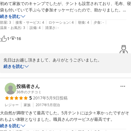
初めて家族でのキャンプでしたが、テントも設営されており、毛布、寝
袋も付いていて手ぶらで参加オッケーだったので、助かりました。

続きを読む
|
|
|
|
|
地引網で獲った魚を、自分達で捌いてのバーベキュー！たまたま鯛を分
部屋
:
3
接客・サービス
:
4
ロケーション
:
4
朝食
:
4
夕食
:
-
|
|
温泉・お風呂
:
3
設備
:
4
清潔さ
:
-
けて頂き、焼いて頂きましたが美味しかった♪

肉や野菜、ご飯もついていたのでお腹いっぱい。

1
16
子どもも外でのご飯が美味しかったようで、珍しくおかわりしていまし
た。

先日はお越し頂きまして、ありがとうございました。

夜は宿泊者は天体観測が無料で、金星や木星がバッチリ観る事ができま
なかなかスマートなご案内ができず、ご不便をおかけしたと思いま
続きを読む
した。観測が終わって、夜空を見上げると、降ってきそうなぐらいの沢
すが、島を楽しんでいただけたようで安堵しております。

山の星を見ることが出来るので、星を見るのが好きな方にはオススメで
　朝食の『ヒジキ』は、12月の寒い時期に採った『芽ヒジキ』とい
す！

うものです。喜んでいただけて光栄です。

投稿者さん
　この島には、約400年前の「大坂城築城残石史跡群」や稚魚のゆ
36
件のクチコミ
次の日、オプションでクルージングや陶芸など選べるのですが、私達は
5
2017年5月9日
投稿
りかごとも呼ばれる「アマモの森」などもございます。よろしけれ
釣りをチョイス。

ば、またお出かけ頂いて、宝の島『前島』をご満喫下さい。ご投稿
レジャー
家族
2017年5月
宿泊
レクチャーされた通りに釣り糸を垂らすと、オコゼやハゼなどが釣れ、
夢中になり、あっと言う間に時間が過ぎて行きます。

大自然が満喫できて最高でした。5月テントには少々寒かったですがそ
ランチのカレーを食べ、

れもよい体験となりました。職員さんのサービスが最高です。
2018-05-21
最寄りの船着場まで送ってもらえるのが有難かったです。

続きを読む