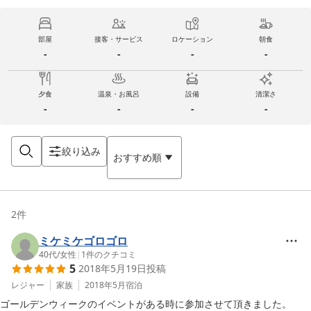
部屋
接客・サービス
ロケーション
朝食
-
-
-
-
夕食
温泉・お風呂
設備
清潔さ
-
-
-
-
絞り込み
おすすめ順
2
件
ミケミケゴロゴロ
40代
/
女性
|
1
件のクチコミ
5
2018年5月19日
投稿
レジャー
家族
2018年5月
宿泊
ゴールデンウィークのイベントがある時に参加させて頂きました。
