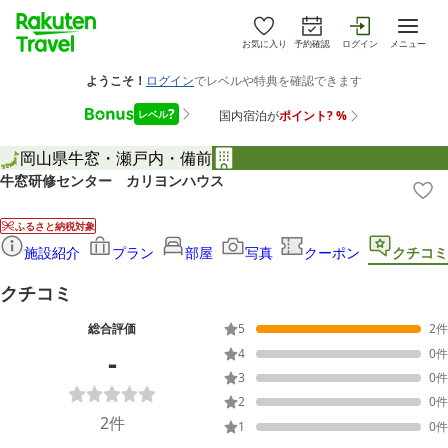
お気に入り
予約確認
ログイン
メニュー
岡山県
牛窓・瀬戸内・備前
牛窓研修センター カリヨンハウス
ふるさと納税対象
施設紹介
プラン
部屋
写真
クーポン
クチコミ
クチコミ
総合評価
5
2
件
-
4
0
件
3
0
件
2
0
件
2
件
1
0
件