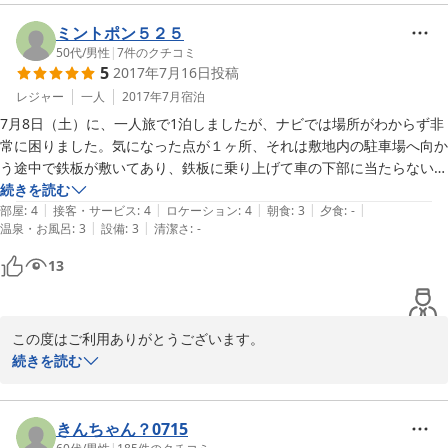
嬉しく思います。

でしたので、「ジル」がホテルでなくホステル名乗り、英国のＢ＆Ｂの
ミントポン５２５
雰囲気を目指している所は、好感が持てました。また、利用したいです
当館は確かに設備こそ古い部分もありますが、仰る通り２倍の料金
50代
/
男性
|
7
件のクチコミ
ね。ありがとうございました。
5
2017年7月16日
投稿
を払ってもご満足頂けない施設も多い中、値段も変えず【朝食、風
呂、個室】の提供に努めております。

レジャー
一人
2017年7月
宿泊
7月8日（土）に、一人旅で1泊しましたが、ナビでは場所がわからず非
沢山のお客様がいらっしゃらないとやっていけない価格設定になり
常に困りました。気になった点が１ヶ所、それは敷地内の駐車場へ向か
ますので、より多くのお客様にお越し頂きたく思っておりますの
う途中で鉄板が敷いてあり、鉄板に乗り上げて車の下部に当たらないか
で、もしお知り合いの方など当地に来る方がいらっしゃればご紹介
心配でした…（５月購入の新車だった為）　四人部屋に、１人だった為
続きを読む
頂けると助かります。

|
|
|
|
|
に非常に静かでした。オーナーの方が、自分より２０歳も若いのに非常
部屋
:
4
接客・サービス
:
4
ロケーション
:
4
朝食
:
3
夕食
:
-
|
|
温泉・お風呂
:
3
設備
:
3
清潔さ
:
-
にしっかりした考え方を持っておられ、夜約３０分ぐらい話をしました
またお会い出来るのを楽しみにしております！
が楽しかったです。家族３人でお幸せに（＾＾）
13
2017-09-28
この度はご利用ありがとうございます。

続きを読む
ナビの件は私どもも非常に困っているところで・・・というのも周
辺は地番が全て一緒の地域になりますのでナビで検索をかけると中
心地が表示されてしまうようです。ご不便をおかけいたしました。

きんちゃん？0715