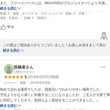
したいところではございましたが、当日のご宿泊料金でそこまでし
細かいことを気にされる方はちょっと・・・の宿かもしれませんが正月
また、フリースペースには、WiiやDVDがプロジェクターにより大画面
てしまうと赤字になりかねないということで控えさせて頂きまし
にこの金額で泊まれればＯＫです。

でみれる他を、オセロやジェンガもどき、トランプ(かなりレアな絵
続きを読む
た。ご理解のほど宜しくお願いいたします。

|
|
|
|
|
楽しい旅行になりました。ありがとうございました！

柄)、サッカー版といった懐かしいアナログなゲームもあり、かなり盛
部屋
:
4
接客・サービス
:
4
ロケーション
:
4
朝食
:
3
夕食
:
-
|
|
温泉・お風呂
:
-
設備
:
3
清潔さ
:
-
り上がりました。

まだ今シーズン、これから雪が増えてきます。周辺にお越しの際は
ただ、１階の部屋で、共用スペースの前だったのですが、他のお客さん
6
また是非ご利用頂ければ嬉しいです。お会いできる日を楽しみにお
の声がかなり漏れ聞こえるのと、階段を昇り降りする音がかなり響くの
待ちしております！
で、注意が必要です。

とは言っても、料金もリーズナブルで、結構楽しめました。
2017-01-12
この度はご宿泊ありがとうございました！お楽しみ頂きまして良か
ったです。

続きを読む
ご指摘のとおり、1階の、普段は相部屋として使っているドミトリ
ールームは共用のダイニングからも近く週末など込み合う時期には
投稿者さん
音も響きますので、静かにお休みになりたいお客様にとってはご意
13
件のクチコミ
5
2016年8月25日
投稿
向に沿わないかもしれませんが、その分お安く(四名利用で一人
3,000円朝食付)安いから寝れれば・・・と割りきってご利用頂ける
レジャー
家族
2016年8月
宿泊
方にとってはご満足頂けるお部屋かと思います。

初めて訪れる場所でしたが、国道沿いでわかりやすい場所でした。

予定よりかなり遅くに到着することになりましたが、ご主人が大変丁寧
また白樺湖車山周辺にお越しの際は是非2階にありますプライベー
に対応してくださり、気持ちよく宿泊することができました。

トルームもご利用くださいませ。またお会い出来るのを楽しみにし
チェックアウトの時間にゆとりがあったり、お風呂を貸切で使えるな
続きを読む
ております！