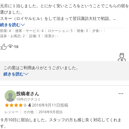
ざいますので、また機会がございましたらご利用頂ければ幸いで
元旦に１泊しました。とにかく安いところをということでこちらの宿を
す。

選びました。

スキー（ロイヤルヒル）をして泊まって翌日諏訪大社で初詣。

またお会いできる日を楽しみにしております！
子供のスキーセットは５００円でレンタルできました。

続きを読む
|
|
|
|
|
スキー場は雪があまりなく少し残念。スキーの後は宿からすぐ近くの温
部屋
:
4
接客・サービス
:
4
ロケーション
:
5
朝食
:
3
夕食
:
-
2017-03-31
|
|
温泉・お風呂
:
2
設備
:
3
清潔さ
:
-
泉（すずらんの湯）に入ってから宿へ。

古い感じの宿ですが全体的に清潔感はありました。

16
部屋で少し飲んだ後、宿の風呂に入りましたがお湯を入れて入ってみる
とぬるくて・・・。妻がお湯を入れたのですがお湯を出したら熱かった
から水を一緒にだしたと・・・。ん〜お湯の温度調節が難しいらしい。

この度はご利用ありがとうございました。

その後１階のラウンジで買ってきた食材をコンロで焼こうとするとガス
続きを読む
が入ってるのにコンロの火が付かない・・・。仕方なく他の方がコンロ
今冬は雪もまだこれからといった感じですが、ご旅行は楽しめまし
を使い終わるのを待ってからフライパン焼肉。

たでしょうか。当館はお客様の仰る通り、細かいことを気にせず自
しばらくしてから２階へ。ある部屋へ行くと人生ゲームがあって久しぶ
由に過ごして頂きたいと思って営業に努めておりますが、楽しんで
投稿者さん
りに楽しみました。

頂けましたようで良かったです。こちらこそありがとうございま
10
件のクチコミ
翌日７時に朝食を食べに１階へ。お餅がありました！その他はウインナ
4
2016年9月11日
投稿
す！

ー、みそ汁、おじや等。しいていえば卵系が欲しかった。

レジャー
その他
2016年9月
宿泊
８時に出発して諏訪大社へ。朝早かったからかそれほど混雑してなかっ
ご宿泊頂いたお正月は【年始】ということで普段とは違うメニュー
たのですが帰るときには大渋滞。ラッキー！

９月10日に宿泊しました。スタッフの方も感じ良く対応してくれま
での朝食を提供させて頂きましたが、勿論気持ち的には卵もお付け
といった感じの１泊旅行。

す。
