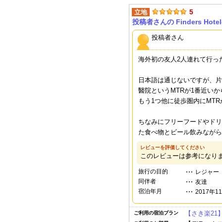
5
立地
投稿者さんの Finders Hote
投稿者さん
海外初の友人2人連れて行っ
日本語は通じないですが、片
醫院というMTRが1番近い
もう1つ他に徒歩圏内にMT
ちなみにフリーフードやドリ
た食べ物とビール飲みながら
レビューを評価してください
このレビューは参考になり
旅行の目的
レジャー
同伴者
友達
宿泊年月
2017年1
【さき楽21
ご利用の宿泊プラン