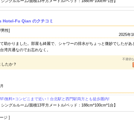
ングルルーム/面積13平方メートル/ベッド：188cm*100cm*1台】
 Hotel-Fu Qian のクチコミ
/男性]
2025年1
て助かりました。部屋も綺麗で、シャワーの排水がちょっと微妙でしたがあ
台湾共通なのでお忘れなく。
不適切
ましたか？
0月
iFi無料+コンビニまで近い！台北駅と西門駅両方とも徒歩圏内!
ングルルーム/面積13平方メートル/ベッド：188cm*100cm*1台】
ージ ]