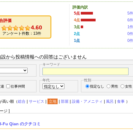
評価内訳
5点
5
4点
6
合評価
4.60
3点
1
アンケート件数：13件
2点
0
1点
0
施設から投稿情報への回答はございません
キーワード
年代
性別
友達
仕事仲間
指定なし
男性
女性
が高い順（
総合
|
サービス
|
立地
|
部屋
|
設備・アメニティ
|
風呂
|
食事
）
ージ ]
el-Fu Qian のクチコミ