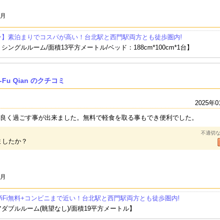
1月
ン】素泊まりでコスパが高い！台北駅と西門駅両方とも徒歩圏内!
ングルルーム/面積13平方メートル/ベッド：188cm*100cm*1台】
l-Fu Qian のクチコミ
2025年0
良く過ごす事が出来ました。無料で軽食を取る事もでき便利でした。
不適切
ましたか？
1月
iFi無料+コンビニまで近い！台北駅と西門駅両方とも徒歩圏内!
ダブルルーム(眺望なし)/面積19平方メートル】