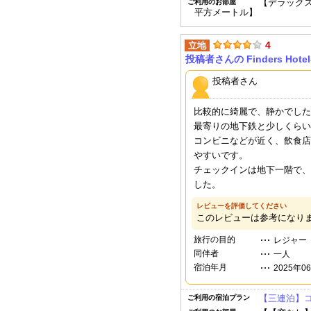
【デラックス
ご利用のお部屋
平方メートル】
4
立地
投稿者さんの Finders Hote
投稿者さん
比較的に綺麗で、静かでした
最寄りの地下鉄と少しくらい
コンビニなどが近く、飲食店
やすいです。
チェックインは地下一階で、
した。
レビューを評価してください
このレビューは参考になり
旅行の目的
レジャー
同伴者
一人
宿泊年月
2025年0
【三連泊】
ご利用の宿泊プラン