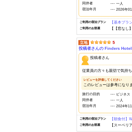
同伴者
一人
宿泊年月
2026年0
【基本プラ
ご利用の宿泊プラン
【【窓なし】シ
ご利用のお部屋
5
立地
投稿者さんの Finders Hote
投稿者さん
従業員の方々も親切で気持ち
レビューを評価してください
このレビューは参考になり
旅行の目的
ビジネス
同伴者
一人
宿泊年月
2024年1
【朝食付】W
ご利用の宿泊プラン
【スーペリア
ご利用のお部屋