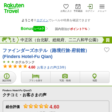
お気に入り
予約確認
ログイン
メニュー
湾
台北
海外
中正区（台北駅、総統府、二二八和平公園）
ファインダーズホテル（路境行旅-府前館）
(Finders Hotel-Fu Qian)
ホテルランク
4.60
お客さまの声(
13
件)
施設情報
プランを探す
写真・動画
地図
Finders Hotel-Fu Qianの
クチコミ・お客さまの声
4.60
総合評価