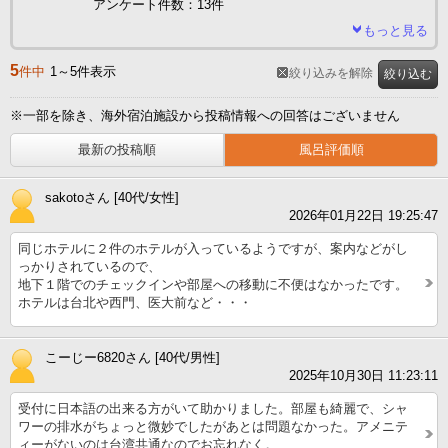
アンケート件数：13件
もっと見る
5
件中
1～5件表示
絞り込みを解除
絞り込む
※一部を除き、海外宿泊施設から投稿情報への回答はございません
最新の投稿順
風呂評価順
sakotoさん [40代/女性]
2026年01月22日 19:25:47
同じホテルに２件のホテルが入っているようですが、案内などがし
っかりされているので、
地下１階でのチェックインや部屋への移動に不便はなかったです。
ホテルは台北や西門、医大前など・・・
こーじー6820さん [40代/男性]
2025年10月30日 11:23:11
受付に日本語の出来る方がいて助かりました。部屋も綺麗で、シャ
ワーの排水がちょっと微妙でしたがあとは問題なかった。アメニテ
ィーがないのは台湾共通なのでお忘れなく。