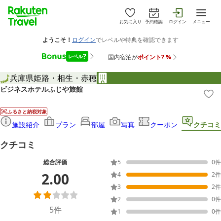
お気に入り
予約確認
ログイン
メニュー
兵庫県
姫路・相生・赤穂
ビジネスホテルふじや旅館
ふるさと納税対象
施設紹介
プラン
部屋
写真
クーポン
クチコミ
クチコミ
総合評価
5
0
件
2.00
4
2
件
3
2
件
2
0
件
5
件
1
0
件