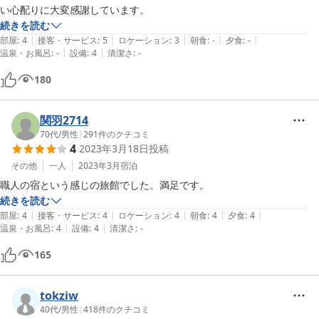
い心配りに大変感謝しています。
続きを読む
|
|
|
|
|
部屋
:
4
接客・サービス
:
5
ロケーション
:
3
朝食
:
-
夕食
:
-
|
|
温泉・お風呂
:
-
設備
:
4
清潔さ
:
-
180
関羽2714
70代
/
男性
|
291
件のクチコミ
4
2023年3月18日
投稿
その他
一人
2023年3月
宿泊
職人の宿という感じの旅館でした。満足です。
続きを読む
|
|
|
|
|
部屋
:
4
接客・サービス
:
4
ロケーション
:
4
朝食
:
4
夕食
:
4
|
|
温泉・お風呂
:
4
設備
:
4
清潔さ
:
-
165
tokziw
40代
/
男性
|
418
件のクチコミ