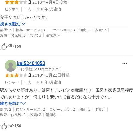
3
2018年4月4日
投稿
ビジネス
一人
2018年3月
宿泊
食事がおいしかったです。
続きを読む
|
|
|
|
|
部屋
:
3
接客・サービス
:
3
ロケーション
:
3
朝食
:
3
夕食
:
3
|
|
温泉・お風呂
:
3
設備
:
3
清潔さ
:
-
158
kei52401052
50代
/
男性
|
293
件のクチコミ
3
2018年3月22日
投稿
レジャー
一人
2018年3月
宿泊
駅からやや距離あり、部屋もテレビと冷蔵庫だけ、風呂も家庭風呂程度
ではありますが、何よりも安いので寝るだけなら十分です。
続きを読む
|
|
|
|
|
部屋
:
2
接客・サービス
:
2
ロケーション
:
2
朝食
:
2
夕食
:
-
|
|
温泉・お風呂
:
2
設備
:
2
清潔さ
:
-
150