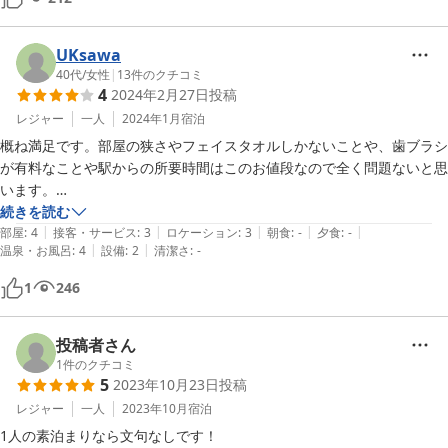
UKsawa
40代
/
女性
|
13
件のクチコミ
4
2024年2月27日
投稿
レジャー
一人
2024年1月
宿泊
概ね満足です。部屋の狭さやフェイスタオルしかないことや、歯ブラシ
が有料なことや駅からの所要時間はこのお値段なので全く問題ないと思
います。

シャンプーなどもバスタブも使えたし、個室なのはありがたいし、カプ
続きを読む
|
|
|
|
|
セルホテルに抵抗感がある方にはオススメ！
部屋
:
4
接客・サービス
:
3
ロケーション
:
3
朝食
:
-
夕食
:
-
|
|
温泉・お風呂
:
4
設備
:
2
清潔さ
:
-
1
246
投稿者さん
1
件のクチコミ
5
2023年10月23日
投稿
レジャー
一人
2023年10月
宿泊
1人の素泊まりなら文句なしです！