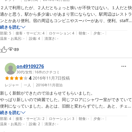
２人で利用したが、２人だとちょっと狭いが不快ではない。１人だと快
適かと思う。駅から多少遠いがあまり苦にならない。駅周辺はレストラ
ンとかあり便利。宿の周辺もコンビニやスーパーがあり、便利。staff
が愛想が良い。
続きを読む
|
|
|
|
|
部屋
:
5
接客・サービス
:
4
ロケーション
:
4
朝食
:
-
夕食
:
-
|
|
温泉・お風呂
:
-
設備
:
4
清潔さ
:
-
89
on49109276
30代
/
女性
|
16
件のクチコミ
4
2016年11月7日
投稿
レジャー
一人
2016年11月
宿泊
新しく新館ができたので泊まらせてもらいました。

やっぱり新しいので綺麗でした。同じフロアにシャワー室ができていて
便利になっていました。あとは、旧館と変わらずでした。あと、チェッ
クインの時間が過ぎるので電話を14時頃に電話をしたのですが出ても
続きを読む
|
|
|
|
|
らえずフロントさんがいない感じでした。
部屋
:
4
接客・サービス
:
2
ロケーション
:
3
朝食
:
-
夕食
:
-
|
|
温泉・お風呂
:
-
設備
:
2
清潔さ
:
-