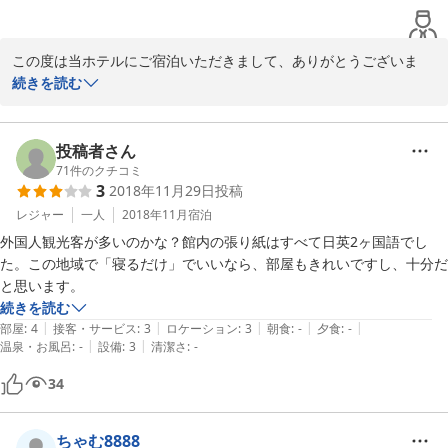
部屋やシステムは満足ですが階段と入口が気になりました。

入口がすごく急なスロープで怖かったです。

この度は当ホテルにご宿泊いただきまして、ありがとうございま
雨の日で滑りそうで、入口で躊躇していてもフロントの方も出てきてく
す。ご不便をおかけしてしまったとのこと、大変失礼致しました。

続きを読む
れないし…

当ホテルはエレベーターがなく、また、設備品についても最小限に
階段も、デザイン優先なのでしょうがグリップ力0の手すりで急な階
そろえてございます。よろしければ、ご予約の際に、おみ足のこと
段…

をお伝えいただければ、フロント営業時間に於いてできる限り対応
投稿者さん
バスタオルはシャワールーム近くで借りられるのかと思ったら、フロン
させていただきたいと思います。

71
件のクチコミ
トまで行かないと借りられない。

3
2018年11月29日
投稿
また機会がございましたら、ご利用いただけますよう、スタッフ一
チェックイン時に説明があればよかったのに。

同心よりお待ちしております。
レジャー
一人
2018年11月
宿泊
フロントの方たちは感じは悪くありませんが、気が回らないなと思って
しまいました。

外国人観光客が多いのかな？館内の張り紙はすべて日英2ヶ国語でし
2016-09-28
降りていったときにもお喋りもやめないし…

た。この地域で「寝るだけ」でいいなら、部屋もきれいですし、十分だ
フロント対応と入口・階段以外はとても気に入ったので、次どうするか
と思います。
は悩みどころです。

続きを読む
|
|
|
|
|
部屋はきれいでドライヤーもあり満足です。

部屋
:
4
接客・サービス
:
3
ロケーション
:
3
朝食
:
-
夕食
:
-
|
|
温泉・お風呂
:
-
設備
:
3
清潔さ
:
-
シャワールームもきれいでした。

ベッドが小さめなので、体の大きな方はつらいかも。

34
ホームレスの方が多いエリアですが、集ってるだけなので問題ないで
す。
ちゃむ8888