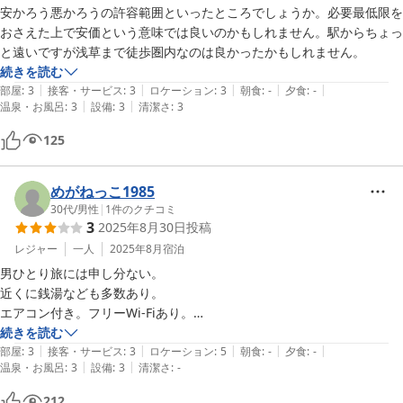
安かろう悪かろうの許容範囲といったところでしょうか。必要最低限を
おさえた上で安価という意味では良いのかもしれません。駅からちょっ
と遠いですが浅草まで徒歩圏内なのは良かったかもしれません。
続きを読む
|
|
|
|
|
部屋
:
3
接客・サービス
:
3
ロケーション
:
3
朝食
:
-
夕食
:
-
|
|
温泉・お風呂
:
3
設備
:
3
清潔さ
:
3
125
めがねっこ1985
30代
/
男性
|
1
件のクチコミ
3
2025年8月30日
投稿
レジャー
一人
2025年8月
宿泊
男ひとり旅には申し分ない。

近くに銭湯なども多数あり。

エアコン付き。フリーWi-Fiあり。

冷蔵庫はスイッチを入れないと稼働しない。

続きを読む
|
|
|
|
|
シャワールーム、トイレは共同先着順番待ち。
部屋
:
3
接客・サービス
:
3
ロケーション
:
5
朝食
:
-
夕食
:
-
|
|
温泉・お風呂
:
3
設備
:
3
清潔さ
:
-
212