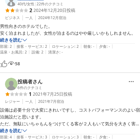
40代
/
女性
|
22
件のクチコミ
2
2024年12月20日
投稿
ビジネス
一人
2024年12月
宿泊
男性向きのホテルでした。

続きを読む
|
|
|
|
|
部屋
:
2
接客・サービス
:
2
ロケーション
:
2
朝食
:
-
夕食
:
-
|
|
温泉・お風呂
:
2
設備
:
2
清潔さ
:
-
58
投稿者さん
6
件のクチコミ
1
2021年7月25日
投稿
レジャー
一人
2021年7月
宿泊
設備は必要十分で大変にきれいですし、コストパフォーマンスのよい宿
泊施設だと思います。

ただ、無駄にいちゃもんをつけてくる客が２人もいて気分を大きく害し
ました。ホテル側の責任ではないにせよ、すべてが台無しです。

続きを読む
|
|
|
|
|
部屋
:
4
接客・サービス
:
3
ロケーション
:
3
朝食
:
-
夕食
:
-