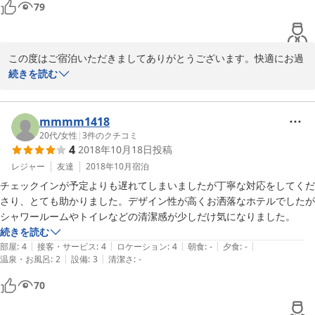
79
この度はご宿泊いただきましてありがとうございます。快適にお過
ごしいただけましたら幸いです。

続きを読む
お電話の件ですが、フロントデスクの営業時間は9：30〜14：00、
16：00〜21：00となっております。大変恐縮ですが、14：00〜
mmmm1418
16：00はクローズさせていただいておりますので、ご了承くださ
20代
/
女性
|
3
件のクチコミ
4
2018年10月18日
投稿
い。

レジャー
友達
2018年10月
宿泊
また、機会がございましたらご利用いただければ幸いです。スタッ
チェックインが予定よりも遅れてしまいましたが丁寧な対応をしてくだ
フ一同お待ちしております。
さり、とても助かりました。デザイン性が高くお洒落なホテルでしたが
シャワールームやトイレなどの清潔感が少しだけ気になりました。
2016-11-08
続きを読む
|
|
|
|
|
部屋
:
4
接客・サービス
:
4
ロケーション
:
4
朝食
:
-
夕食
:
-
|
|
温泉・お風呂
:
2
設備
:
3
清潔さ
:
-
70