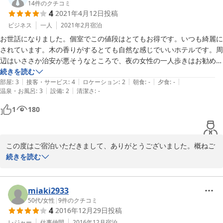
近隣の買物ですが、コンビニエンスストアは徒歩1〜2分圏内に「ま
14
件のクチコミ
4
2021年4月12日
投稿
いばすけっと」「ローソン100円ストア」、5〜6分圏内に「セブン
イレブン」「ファミリーマート」、また「シマダヤ」などのスーパ
ビジネス
一人
2021年2月
宿泊
ーもございますので、食材や生活のちょっとしたものの買物には困
お世話になりました。個室でこの値段はとてもお得です。いつも綺麗に
らないと思います。

されています。木の香りがするとても自然な感じでいいホテルです。周
また機会がございましたら、ご利用いただければ幸いです。
辺はいささか治安が悪そうなところで、夜の女性の一人歩きはお勧めで
きません。ホテルは木で出来ている分、防音は今一つで、夜１２時まで
続きを読む
2021-07-14
|
|
|
|
|
電子レンジを使う音など、非常に気になります。深夜は電源をホテルが
部屋
:
3
接客・サービス
:
4
ロケーション
:
2
朝食
:
-
夕食
:
-
|
|
温泉・お風呂
:
3
設備
:
2
清潔さ
:
-
切るようですが、朝は８時まで使えず、せめて１１時から７時に禁止と
して、仕事に行く人にも配慮していただきたいのですが。禁煙の徹底と
1
180
電子レンジ夜禁止の徹底は、騒音はもちろん防火という意味でもいいこ
とだと思います。

　アメニティは少ないですが、フロントで貸していただけるものもあり
この度はご宿泊いただきまして、ありがとうございました。概ねご
ます。小さいタオル、カップなど。
満足いただけましたこと、スタッフ一同大変嬉しく思います。レン
続きを読む
ジのご利用時間につきましては、貴重なご意見として今後検討させ
ていただきたいと思います。また、機会がございましたら、ご利用
いただければ幸いです。
miaki2933
50代
/
女性
|
9
件のクチコミ
2021-04-13
4
2016年12月29日
投稿
レジャー
仕事仲間
2016年12月
宿泊