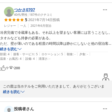
概ねご満足いただけましたこと、大変嬉しく思います。

つかさ0707
また機会がございましたら、ご利用いただければ幸いです。

40代
/
男性
|
187
件のクチコミ
5
2021年7月14日
投稿
スタッフ一同お待ちしております。
レジャー
一人
2021年6月
宿泊
2022-10-09
冷房完備で冷蔵庫もある。それ以上を望まない客層には言うことなし。

タオルなども持参の必要がある。

ただ、壁が薄いのである程度の時間以降は静かにしないと他の宿泊客と
トラブルになる可能性があるのは注意。

続きを読む
|
|
|
|
|
コンビニまでは意外と遠い。

部屋
:
4
接客・サービス
:
5
ロケーション
:
5
朝食
:
-
夕食
:
-
|
|
温泉・お風呂
:
4
設備
:
4
清潔さ
:
-
バス停は清川バス停がすぐ近くだが、上野駅方面は道路を渡って少し離
れているので、地図で確認する必要がある。

1
200
単価が高めだが、シマダヤというスーパーが徒歩圏内にある。
この度は当ホテルをご利用いただきまして、ありがとうございま
す。概ねご満足いただけたことをスタッフ一同大変嬉しく思ってお
続きを読む
ります。

タオル類ですが、お部屋にはハンドタオルをご用意しております
が、バスタオルは有料のものをフロントにて貸出しております。

投稿者さん