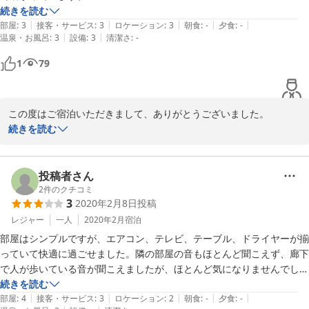
けておりますが、狭い空間のため、何かしらの匂いが残ってしまう
ありがとうございます。

続きを読む
場合もあるかもしれません。布団の匂いにつきましては、雨続きの
|
|
|
|
|
部屋
:
3
接客・サービス
:
3
ロケーション
:
3
朝食
:
-
夕食
:
-
天候の際にやはり匂いがこもる場合がございますが、これまで以上
|
|
温泉・お風呂
:
3
設備
:
3
清潔さ
:
-
さて、今回、「SIDE B」を希望して「SIDE B」 を予約したのですが、
に気をつけてお部屋のご用意を致します。

SIDE Aを案内されました。

1
79
特に説明もありませんでしたし、予約の意味はなんでしょうか。

貴重なご意見をいただきまして、ありがとうございました。

この先の予約もSIDE Bで予約しておりますが、SIDE Aを案内されるの
また機会がございましたら、ご利用いただければ幸いです。

でしょうか。

スタッフ一同お待ちしております。
この度はご宿泊いただきまして、ありがとうございました。

残念賞です。ありがとうございます。
続きを読む
2022-10-09
昨日はお部屋のご案内について説明不足がございましたようで大変
申し訳ございませんでした。

投稿者さん
当ホテルは「本館カンガルーホテル」と「新館カンガルーホテル
2
件のクチコミ
3
2020年2月8日
投稿
SIDE_B」がございますが、現在、コロナ禍においてシングル長期の
ご予約が大変多くなり、そのほとんどが男性のお客様となっている
レジャー
一人
2020年2月
宿泊
ため、女性のお客様のお部屋は、本館のご予約であっても新館にご
部屋はシンプルですが、エアコン、テレビ、テーブル、ドライヤーが揃
用意しております。

っていて快適に過ごせました。隣の部屋の音もほとんど聞こえず、廊下
で人が歩いている音が聞こえましたが、ほとんど気になりませんでし
当ホテルでは洗面所、バスルーム・シャワールーム（完全個室で
た。チェックイン時間に間に合えば、また利用したいと思います。
続きを読む
す）が男女共用となりますので、男性ばかりの環境ではご心配・ご
|
|
|
|
|
部屋
:
4
接客・サービス
:
3
ロケーション
:
2
朝食
:
-
夕食
:
-