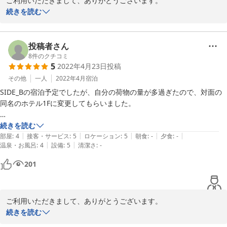
ご利用いただきまして、ありがとうございます。

返信が大変遅くなり、申し訳ございません。

続きを読む
概ねご満足いただけましたこと、大変嬉しく思います。

投稿者さん
そのほか貴重なご意見もいただきまして、ありがとうございまし
8
件のクチコミ
5
2022年4月23日
投稿
た。

その他
一人
2022年4月
宿泊
また機会がございましたら、ご利用いただければ幸いです。

SIDE_Bの宿泊予定でしたが、自分の荷物の量が多過ぎたので、対面の
スタッフ一同お待ちしております。
同名のホテル1Fに変更してもらいました。

2022-10-09
チェックインは１６時なのですが、荷物がたくさんあったので、朝早く
続きを読む
|
|
|
|
|
に預ける事が出来ました。

部屋
:
4
接客・サービス
:
5
ロケーション
:
5
朝食
:
-
夕食
:
-
|
|
温泉・お風呂
:
4
設備
:
5
清潔さ
:
-
最低限の人で運営されているため、フロントが空いている時間が短いで
201
すが、空いている時間にすべてを聞けば問題ありません。

ご利用いただきまして、ありがとうございます。

返信が大変遅くなり、申し訳ございません。

続きを読む