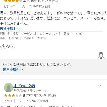
4
2016年10月28日
投稿
ビジネス
一人
2016年10月
宿泊
過去に数回利用したことがあります。低料金が魅力です。寝るだけの人
にとっては十分だと思います。近所には、コンビニ、スーパーがあり、
続きを読む
|
|
|
|
|
部屋
:
4
接客・サービス
:
3
ロケーション
:
4
朝食
:
-
夕食
:
-
|
|
温泉・お風呂
:
3
設備
:
3
清潔さ
:
-
52
いつもご利用頂き誠にありがとうございます。

また、ご感想をお寄せ頂き誠にありがとうございます。その上、お
続きを読む
褒めの言葉まで賜り大変光栄でございます。

今後ともお客様のニーズに合ったお部屋タイプを低料金にてご準備
すてねこ249
しておりますので、ご愛顧頂ければと思います。

30代
/
女性
|
8
件のクチコミ
3
2022年10月8日
投稿
また、お客様にお会いできる日を楽しみにお待ちしております。

その他
一人
2022年10月
宿泊