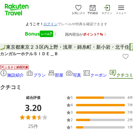
お気に入り
予約確認
ログイン
メニュー
東京都
東京２３区内
上野・浅草・錦糸町・新小岩・北千住
カンガルーホテルＳＩＤＥ＿Ｂ
ふるさと納税対象
施設紹介
プラン
部屋
写真
クーポン
クチコミ
クチコミ
総合評価
5
4
件
3.20
4
7
件
3
7
件
2
2
件
25
件
1
1
件