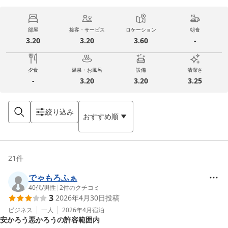
部屋
接客・サービス
ロケーション
朝食
3.20
3.20
3.60
-
夕食
温泉・お風呂
設備
清潔さ
-
3.20
3.20
3.25
絞り込み
おすすめ順
21
件
でゃもろふぁ
40代
/
男性
|
2
件のクチコミ
3
2026年4月30日
投稿
ビジネス
一人
2026年4月
宿泊
安かろう悪かろうの許容範囲内