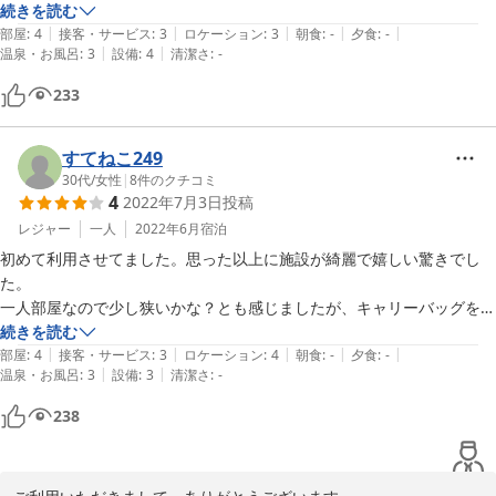
続きを読む
|
|
|
|
|
部屋
:
4
接客・サービス
:
3
ロケーション
:
3
朝食
:
-
夕食
:
-
|
|
温泉・お風呂
:
3
設備
:
4
清潔さ
:
-
233
すてねこ249
30代
/
女性
|
8
件のクチコミ
4
2022年7月3日
投稿
レジャー
一人
2022年6月
宿泊
初めて利用させてました。思った以上に施設が綺麗で嬉しい驚きでし
た。

一人部屋なので少し狭いかな？とも感じましたが、キャリーバッグを広
げる事も可能だったので十分な広さでした。シャワーも綺麗だったので
続きを読む
|
|
|
|
|
使いやすかったです。

部屋
:
4
接客・サービス
:
3
ロケーション
:
4
朝食
:
-
夕食
:
-
|
|
温泉・お風呂
:
3
設備
:
3
清潔さ
:
-
夏の宿泊だったので、シャワー室が使用後蒸し暑く、なかなか汗が引か
238
ないので、その点だけは少し大変でした。簡単な扇風機などがあれば助
かったんですが…。
