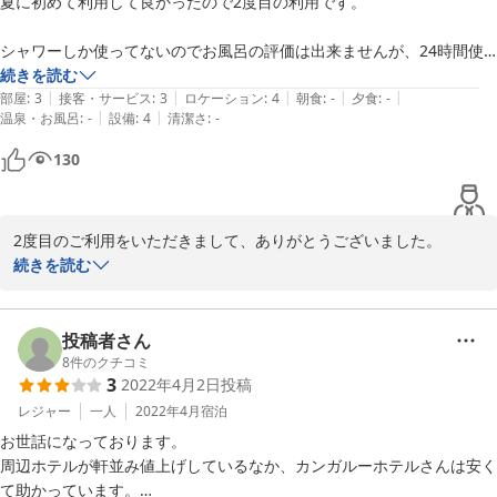
夏に初めて利用して良かったので2度目の利用です。

2016-10-29
シャワーしか使ってないのでお風呂の評価は出来ませんが、24時間使
えるシャワーは夜遅くに宿に戻る私にはとても有難かったです。

続きを読む
|
|
|
|
|
部屋の広さなどは値段の割には広くて、キャリーケースを広げる余裕が
部屋
:
3
接客・サービス
:
3
ロケーション
:
4
朝食
:
-
夕食
:
-
|
|
温泉・お風呂
:
-
設備
:
4
清潔さ
:
-
ありました。

130
部屋によっても違うのでしょうが、今回使った部屋は、入った瞬間なん
か変な匂いがして、しばらく窓を開けないとちょっと気持ち悪かったで
す。かけ布団も匂いがあったので、寝付くまでちょっと辛かったです。

2度目のご利用をいただきまして、ありがとうございました。

続きを読む
事前連絡をしてなかった私が悪いのですが…。

現在、フロント営業時間は16：00〜22：00となっております。お
午前中のカウンター受付時間に荷物を預けようと行ったのですが、呼び
荷物のお預かりは事前にご連絡をいただいた場合、10：00〜14：
鈴も無いため、何度呼んでも気づかれず、上で掃除をしていた方を呼び
00の清掃時間中に対応させていただいております。但し、清掃時間
投稿者さん
に行かないと受付出来ませんでした。

中につき、すぐには対応でき兼ねますので、ご了承いただいた上で
8
件のクチコミ
3
2022年4月2日
投稿
ご利用ください。

色々不満を書いていますが、丁寧に対応して下さり、部屋やトイレも綺
ご面倒をおかけして大変恐縮ですが、何卒ご理解のほどお願い申し
レジャー
一人
2022年4月
宿泊
麗なので、私的にはおすすめです。

上げます。

部屋の匂いは当たり外れがあると思いますが…(前回は特に匂いとかは
お世話になっております。

気になりませんでした)
周辺ホテルが軒並み値上げしているなか、カンガルーホテルさんは安く
お部屋の匂いの件ですが、コロナ禍につき、換気には十分に気を付
て助かっています。
