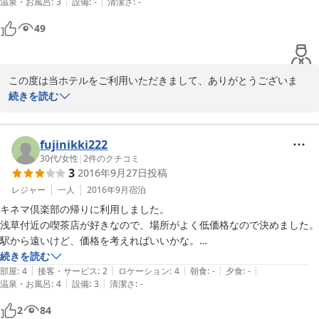
不便ではないかと考えているためです。

|
|
温泉・お風呂
:
3
設備
:
-
清潔さ
:
-
49
その影響で、新館のご予約の男性のお客様を本館にご案内すること
がございます。

今回、上記の状況が発生したためにお客様のお部屋を本館にご用意
この度は当ホテルをご利用いただきまして、ありがとうございま
させていただきましたが、チェックインの際にこの説明を失念して
す。概ね快適にお過ごしいただけましたこと、大変うれしく思って
続きを読む
しまいました。

おります。チェックインは21時までにお願いしておりますが、ご都
合等でご到着が遅れるお客様には別の方法でのチェックインをご案
今後のご宿泊については、新館をご用意させていただきます。

内しております。21時に間に合わない場合でもご利用いただければ
fujinikki222
この度はご迷惑・ご不便をおかけすることになってしまい、大変申
幸いです。
30代
/
女性
|
2
件のクチコミ
3
2016年9月27日
投稿
し訳ございませんでした。
2020-02-10
レジャー
一人
2016年9月
宿泊
2022-04-03
キネマ倶楽部の帰りに利用しました。

浅草付近の喫茶店が好きなので、場所がよく低価格なので決めました。

駅から遠いけど、価格を考えればいいかな。

ただ、私がちょっとした泊まりのときにカプセルホテルやホステルを利
続きを読む
|
|
|
|
|
用しないのは、足が少し悪いからなんです。

部屋
:
4
接客・サービス
:
2
ロケーション
:
4
朝食
:
-
夕食
:
-
|
|
温泉・お風呂
:
4
設備
:
3
清潔さ
:
-
障害者手当が出るほど悪くないので、皆のようにライブ後は低価格の宿
泊がしたい。でも、2段ベッドのように不安定な階段はきびしい…

2
84
という理由でこのような共用スペース付きのホテルを探していたので、