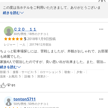
この度は当ホテルをご利用いただきまして、ありがとうございま
す。

続きを読む
私どもは必要最小限のサービスながらリーズナブルで快適な滞在を
ご提供したいと考えております。が、シャワールームなどにご不快
感をお持ちになられたとのこと、大変申し訳ございません。

Ｃ２Ｏ １１
日々、清掃に励んではおりますが、いずれも24時間稼働する場所ゆ
30代
/
男性
|
18
件のクチコミ
5
2018年1月9日
投稿
え、手の行き届かない場合があったようです。今後はそのようなこ
とのないように努めて参ります。

レジャー
一人
2017年12月
宿泊
また機会がございましたら、ご利用いただければ幸いです。
ちょっと駐車場探しには、苦戦しましたが、外観がおしゃれで、お部屋
も綺麗でした。

2018-10-19
家族4人で宿泊したのですが、良い思い出が出来ました。また、宿泊し
たいと思います。
続きを読む
|
|
|
|
|
部屋
:
5
接客・サービス
:
5
ロケーション
:
5
朝食
:
-
夕食
:
-
|
|
温泉・お風呂
:
5
設備
:
5
清潔さ
:
-
91
tonton5711
50代
/
男性
|
50
件のクチコミ