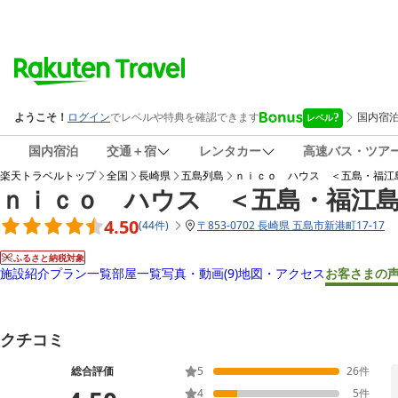
国内宿泊
交通＋宿
レンタカー
高速バス・ツア
楽天トラベルトップ
全国
長崎県
五島列島
ｎｉｃｏ ハウス ＜五島・福江
ｎｉｃｏ ハウス ＜五島・福江
4.50
(
44
件
)
〒
853-0702 長崎県 五島市新港町17-17
ふるさと納税対象
施設紹介
プラン一覧
部屋一覧
写真・動画
(9)
地図・アクセス
お客さまの
クチコミ
総合評価
5
26
件
4
5
件