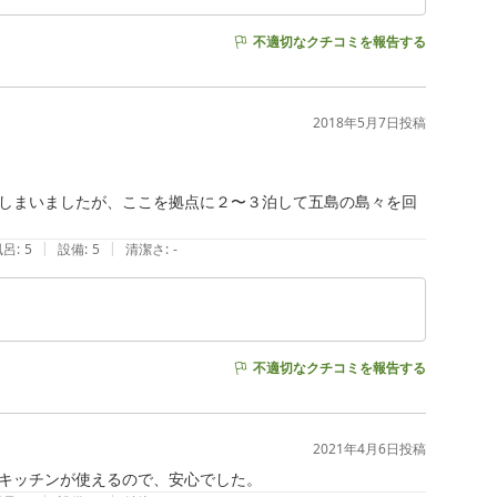
不適切なクチコミを報告する
2018年5月7日
投稿
しまいましたが、ここを拠点に２〜３泊して五島の島々を回
|
|
風呂
:
5
設備
:
5
清潔さ
:
-
不適切なクチコミを報告する
2021年4月6日
投稿
キッチンが使えるので、安心でした。