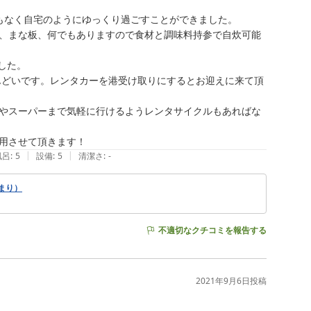
もなく自宅のようにゆっくり過ごすことができました。

、まな板、何でもありますので食材と調味料持参で自炊可能
た。

んどいです。レンタカーを港受け取りにするとお迎えに来て頂
やスーパーまで気軽に行けるようレンタサイクルもあればな
用させて頂きます！
|
|
風呂
:
5
設備
:
5
清潔さ
:
-
まり）
不適切なクチコミを報告する
2021年9月6日
投稿