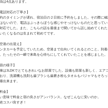
由は4点あります。

電話対応の丁寧さ】

約のタイミングが遅れ、宿泊日の２日前に予約をしました。その際に確
はないので、電話はぶっきらぼうな感じやそっけないものだと思ってい
対応でした。また、こちらの話を最後まで聞いてから話し始めてくれた
いたくなるのは生まれて初めてです。

空港の出迎え】

ンタカーを予定していたため。空港まで出向いてくれるとのこと。到着
。たったその一瞬で来島を心待ちにしてくれていたことを感じました。

宿の様子】

棟は3LDKでとてもきれいなお部屋でした。設備も部屋も新しく、エア
おり、洗濯機も洗剤も歯ブラシも歯磨き粉もタオルもパジャマもそろっ
睡出来ます。

料金】

い意味で料金と宿の良さがアンバランス。なぜこんなに安いのか。

絶コスパ良すぎ！
