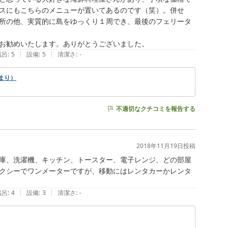
スにもこちらのメニューが置いてあるのです（笑）。併せ
所の他、実質的に島をゆっくり１周でき、最後のフェリータ
お勧めいたします。ありがとうございました。
|
|
風呂
:
5
設備
:
5
清潔さ
:
-
まり）
不適切なクチコミを報告する
2018年11月19日
投稿
庫、洗濯機、キッチン、トースター、電子レンジ、どの部屋
クシーでワンメーターですが、移動にはレンタカーかレンタ
|
|
風呂
:
4
設備
:
3
清潔さ
:
-