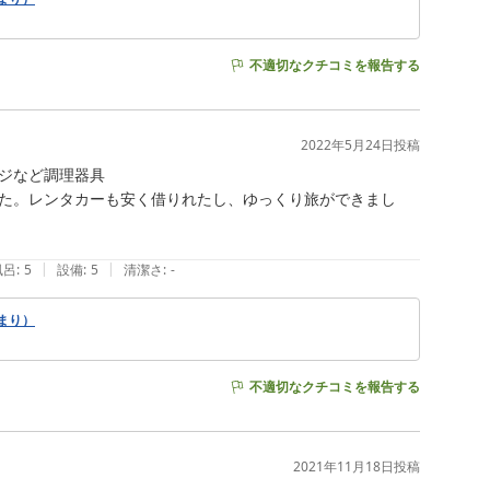
不適切なクチコミを報告する
2022年5月24日
投稿
ジなど調理器具

た。レンタカーも安く借りれたし、ゆっくり旅ができまし
|
|
風呂
:
5
設備
:
5
清潔さ
:
-
まり）
不適切なクチコミを報告する
2021年11月18日
投稿