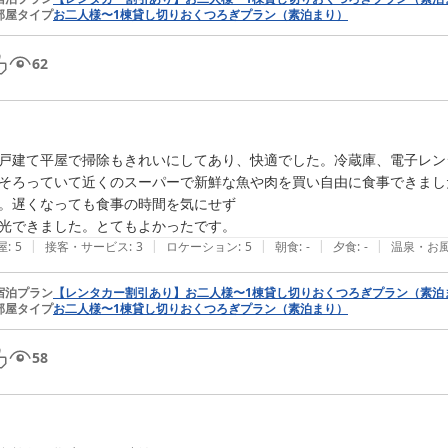
部屋タイプ
お二人様〜1棟貸し切りおくつろぎプラン（素泊まり）
62
戸建て平屋で掃除もきれいにしてあり、快適でした。冷蔵庫、電子レン
そろっていて近くのスーパーで新鮮な魚や肉を買い自由に食事できまし
。遅くなっても食事の時間を気にせず

光できました。とてもよかったです。
|
|
|
|
|
屋
:
5
接客・サービス
:
3
ロケーション
:
5
朝食
:
-
夕食
:
-
温泉・お
宿泊プラン
【レンタカー割引あり】お二人様〜1棟貸し切りおくつろぎプラン（素泊
部屋タイプ
お二人様〜1棟貸し切りおくつろぎプラン（素泊まり）
58