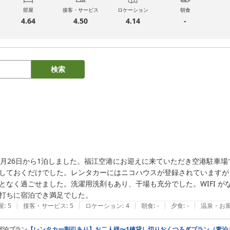
部屋
接客・サービス
ロケーション
朝食
4.64
4.50
4.14
-
検索
0月26日から1泊しました。福江空港にお迎えに来ていただき空港駐車
しておくだけでした。レンタカーにはニコハウスが登録されていますが
となく過ごせました。洗濯用洗剤もあり、干場も充分でした。WIFI 
打ちに宿泊でき満足でした。
|
|
|
|
|
屋
:
5
接客・サービス
:
5
ロケーション
:
4
朝食
:
-
夕食
:
-
温泉・お
宿泊プラン
【レンタカー割引あり】お二人様〜1棟貸し切りおくつろぎプラン（素泊