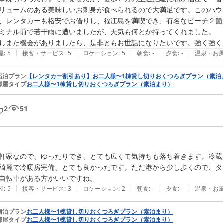
リュームのある美味しいお刺身が食べられるので大満足です。このハウ
、レンタカーも格安でお借りし、福江島を満喫でき、有名なビーチ２箇
ミナル前で若干雨に遭いましたが、天気も何とか持ってくれました。

しまた機会がありましたら、是非ともお世話になりたいです。強く強く
|
|
|
|
|
屋
:
5
接客・サービス
:
5
ロケーション
:
5
朝食
:
-
夕食
:
-
温泉・お
宿泊プラン
【レンタカー割引あり】お二人様〜1棟貸し切りおくつろぎプラン（素泊
部屋タイプ
お二人様〜1棟貸し切りおくつろぎプラン（素泊まり）
2
51
軒家なので、ゆったりでき、とても広くて気持ちも落ち着きます。冷蔵
綺麗で冷暖房完備、とても良かったです。ただ港から少し歩くので、タ
自転車がある方かいいですね。
|
|
|
|
|
屋
:
5
接客・サービス
:
3
ロケーション
:
2
朝食
:
-
夕食
:
-
温泉・お
宿泊プラン
お二人様〜1棟貸し切りおくつろぎプラン（素泊まり）
部屋タイプ
お二人様〜1棟貸し切りおくつろぎプラン（素泊まり）