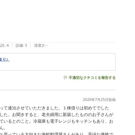
|
|
風呂
:
4
設備
:
5
清潔さ
:
-
まり）
不適切なクチコミを報告する
2020年7月25日
投稿
って連泊させていただきました。１棟借りは初めてでした
した。お聞きすると、老夫婦用に新築したもののお子さんが
ているとのこと。冷蔵庫も電子レンジもキッチンもあり、お
。

と思っている大好きな海鮮料理屋さんがあり、手頃な価格で