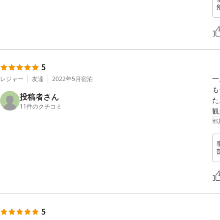
5
一
レジャー
友達
2022年5月
宿泊
も
投稿者さん
た
11
件のクチコミ
観
部
5