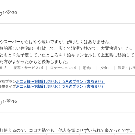
1
30
やスーパーからはやや遠いですが、歩けなくはありません。

較的新しい住宅の一軒貸しで、広くて清潔で静かで、大変快適でした。

ともと２泊予定していたところを１泊キャンセルして上五島に移動して
た方がよかったかもと後悔しました。
|
|
|
|
|
屋
:
5
接客・サービス
:
4
ロケーション
:
4
朝食
:
-
夕食
:
-
温泉・お
宿泊プラン
お二人様〜1棟貸し切りおくつろぎプラン（素泊まり）
部屋タイプ
お二人様〜1棟貸し切りおくつろぎプラン（素泊まり）
1
16
軒使えるので、コロナ禍でも、他人を気にせずいられて良かったです。