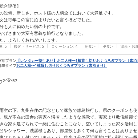
総合評価】

の設備、新しさ、ホスト様の人柄全てにおいて大満足です。

女は毎年この宿に泊まりたいと言うほどでした。

分も人に勧めたい宿の上位です。

かげさまで大変有意義な旅行となりました。

た、よろしくおねがいします。
|
|
|
|
|
屋
:
5
接客・サービス
:
5
ロケーション
:
4
朝食
:
-
夕食
:
-
温泉・お
宿泊プラン
【レンタカー割引あり】お二人様〜1棟貸し切りおくつろぎプラン（素泊
部屋タイプ
お二人様〜1棟貸し切りおくつろぎプラン（素泊まり）
2
57
雨空の下、九州在住の記念として家族で離島旅行し、県のクーポンも使
、親が不在の田舎の実家へ帰省したような感覚で、実家より数倍綺麗で
きな家を建てられて一緒に住むことになり、空いてしまった家を活用し
呂やシャワー、洗濯機もあり、部屋数も多くて何も言うことはありません
事はもちろん付いていませんが、徒歩２分の至近距離に私が福江で一番