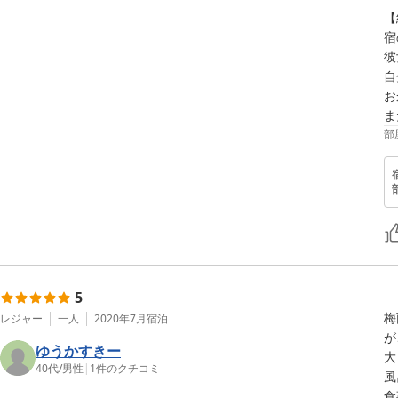
【
宿
彼
自
お
ま
部
5
梅
レジャー
一人
2020年7月
宿泊
が
ゆうかすきー
大
40代
/
男性
|
1
件のクチコミ
風
食