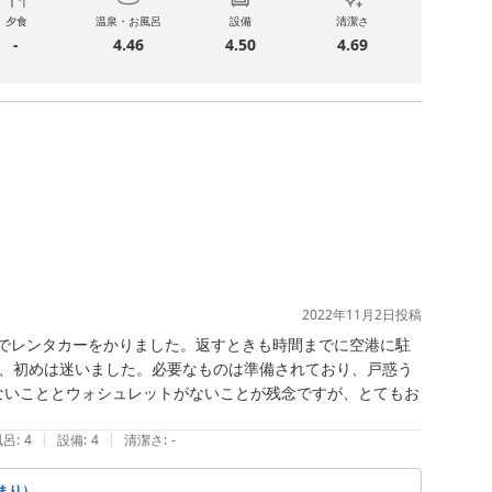
夕食
温泉・お風呂
設備
清潔さ
-
4.46
4.50
4.69
2022年11月2日
投稿
場でレンタカーをかりました。返すときも時間までに空港に駐
、初めは迷いました。必要なものは準備されており、戸惑う
がないこととウォシュレットがないことが残念ですが、とてもお
|
|
風呂
:
4
設備
:
4
清潔さ
:
-
まり）