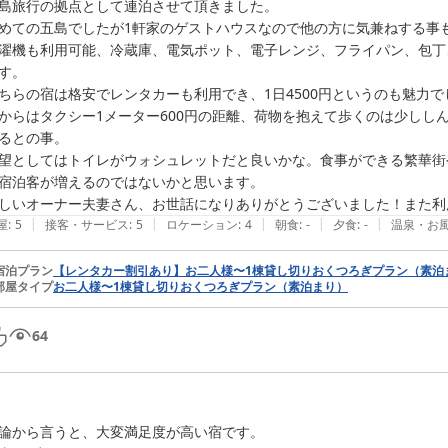
島旅行の拠点として連泊させて頂きました。

めての五島でしたが1軒家のゲストハウスなので他の方に気兼ねする事
濯機も利用可能、冷蔵庫、電気ポット、電子レンジ、フライパン、包丁
す。

ちらの宿は格安でレンタカーも利用でき、1日4500円というのも魅力でし
からはタクシー1メーター600円の距離、荷物を抱えて歩くのは少しし
るとの事。

望としてはトイレがウォシュレットだと良いかな。食事ができる繁華街
宿泊客が増えるのではないかと思います。

しいオーナー夫妻さん、お世話になりありがとうございました！また利
|
|
|
|
|
屋
:
5
接客・サービス
:
5
ロケーション
:
4
朝食
:
-
夕食
:
-
温泉・お
宿泊プラン
【レンタカー割引あり】お二人様〜1棟貸し切りおくつろぎプラン（素泊
部屋タイプ
お二人様〜1棟貸し切りおくつろぎプラン（素泊まり）
64
論から言うと、大変満足度が高い宿です。
