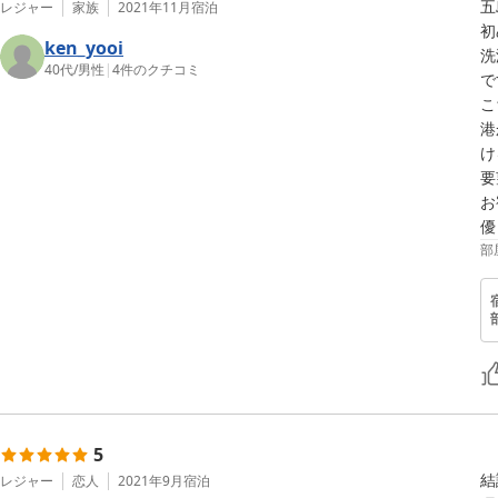
五
レジャー
家族
2021年11月
宿泊
初
ken_yooi
洗
40代
/
男性
|
4
件のクチコミ
で
こ
港
け
要
お
優
部
5
結
レジャー
恋人
2021年9月
宿泊