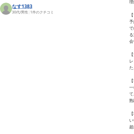
理
なす1383
30代
/
男性
|
1
件のクチコミ
【
予
で
る
会
【
レ
た
【
一
て
熟
【
い
超