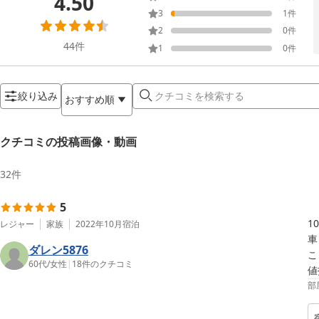
4.50
3
1
件
2
0
件
44
件
1
0
件
絞り込み
おすすめ順
クチコミの投稿画像・動画
32
件
5
1
レジャー
家族
2022年10月
宿泊
車
ダレン5876
こ
60代
/
女性
|
18
件のクチコミ
値
部