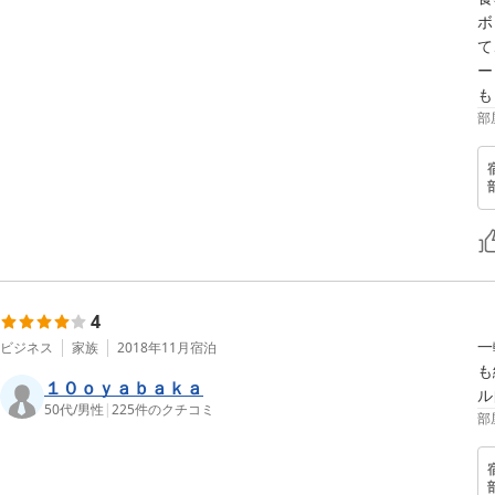
ボ
て
ー
も
部
4
一
ビジネス
家族
2018年11月
宿泊
も
１０ｏｙａｂａｋａ
ル
50代
/
男性
|
225
件のクチコミ
部