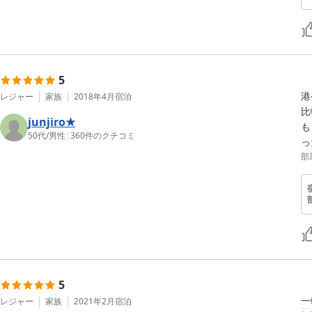
5
港
レジャー
家族
2018年4月
宿泊
比
junjiro★
も
50代
/
男性
|
360
件のクチコミ
っ
部
5
一
レジャー
家族
2021年2月
宿泊