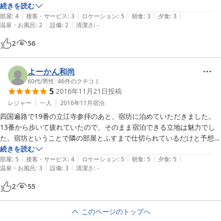
続きを読む
|
|
|
|
|
部屋
:
4
接客・サービス
:
3
ロケーション
:
5
朝食
:
3
夕食
:
3
|
|
温泉・お風呂
:
2
設備
:
2
清潔さ
:
-
2
56
よーかん和尚
60代
/
男性
|
46
件のクチコミ
5
2016年11月21日
投稿
レジャー
一人
2016年11月
宿泊
四国遍路で19番の立江寺参拝のあと、宿坊に泊めていただきました。
13番から歩いて疲れていたので、そのまま宿泊できる立地は魅力でし
た。宿坊ということで隣の部屋とふすまで仕切られているだけと予想し
ていましたが、独立した和室でくつろげました。夕食も天ぷらなどもつ
続きを読む
|
|
|
|
|
いて十分で、やはり遍路している3人の方々とお話ししながら楽しくい
部屋
:
5
接客・サービス
:
4
ロケーション
:
5
朝食
:
5
夕食
:
5
|
|
温泉・お風呂
:
3
設備
:
3
清潔さ
:
-
ただけました。歯ブラシや浴衣などアメニティはほとんどありません
が、値段や雰囲気も考えると大変満足しました。
2
55
このページのトップへ