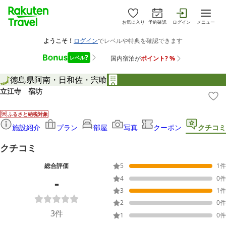
お気に入り
予約確認
ログイン
メニュー
徳島県
阿南・日和佐・宍喰
立江寺 宿坊
ふるさと納税対象
施設紹介
プラン
部屋
写真
クーポン
クチコミ
クチコミ
総合評価
5
1
件
-
4
0
件
3
1
件
2
0
件
3
件
1
0
件