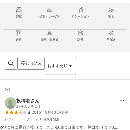
部屋
接客・サービス
ロケーション
朝食
-
-
-
-
夕食
温泉・お風呂
設備
清潔さ
-
-
-
-
絞り込み
おすすめ順
2
件
投稿者さん
21
件のクチコミ
3
2016年9月10日
投稿
レジャー
一人
2016年9月
宿泊
夕方5時に勤行がありました。参加は自由です。朝はありません。