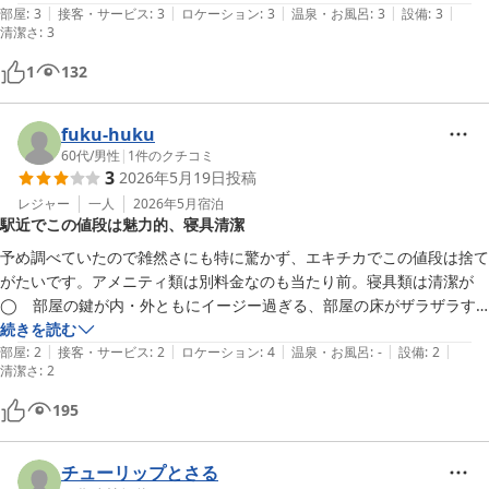
|
|
|
|
|
barは長期臨時休業でやっていませんでした。

部屋
:
3
接客・サービス
:
3
ロケーション
:
3
温泉・お風呂
:
3
設備
:
3
清潔さ
:
3
入口からすぐ階段を登って2回で無人チェックイン。自分の名前の横に
階数と鍵があるのでそれを取って勝手に部屋に向かう感じ。

1
132
その鍵はベットの上に備え付いている収納用の南京錠の鍵でした。

キッチンのコーヒーと紅茶はフリーで飲めました。ただカップが1個し
fuku-huku
か見当たらなかった笑

60代
/
男性
|
1
件のクチコミ
次泊まる時はカップを持っていこうと思います。
3
2026年5月19日
投稿
レジャー
一人
2026年5月
宿泊
駅近でこの値段は魅力的、寝具清潔
予め調べていたので雑然さにも特に驚かず、エキチカでこの値段は捨て
がたいです。アメニティ類は別料金なのも当たり前。寝具類は清潔が
◯　部屋の鍵が内・外ともにイージー過ぎる、部屋の床がザラザラす
るのが△
続きを読む
|
|
|
|
|
部屋
:
2
接客・サービス
:
2
ロケーション
:
4
温泉・お風呂
:
-
設備
:
2
清潔さ
:
2
195
チューリップとさる