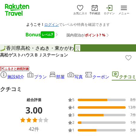
お気に入り
予約確認
ログイン
メニュー
香川県
高松・さぬき・東かがわ
高松ゲストハウスＢＪステーション
ふるさと納税対象
施設紹介
プラン
部屋
写真
クーポン
クチコミ
クチコミ
総合評価
5
8
件
3.00
4
13
件
3
7
件
2
1
件
42
件
1
5
件