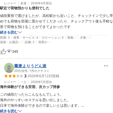
レジャー
友達
2026年4月
宿泊
駅近で荷物預かりも便利でした
値段重視で選びましたが、高松駅から近いこと、チェックインで少し早
めでも荷物を部屋に置かせてくださったり、チェックアウト後も手軽な
形で荷物を預けることができてよかったです
続きを読む
|
|
|
|
|
部屋
:
3
接客・サービス
:
4
ロケーション
:
4
朝食
:
-
夕食
:
-
|
|
温泉・お風呂
:
-
設備
:
3
清潔さ
:
-
245
蕎麦よりうどん派
20代
/
女性
|
1
件のクチコミ
3
2026年6月12日
投稿
レジャー
一人
2026年5月
宿泊
海外体験ができる安宿、次カップ持参
この値段だったらこんなもんでしょう。

海外のやっすいホステルを思い出しました。

日本で海外体験ができるので楽しいとは思います。

続きを読む