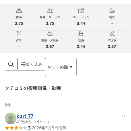
部屋
接客・サービス
ロケーション
朝食
2.75
2.75
3.44
-
夕食
温泉・お風呂
設備
清潔さ
-
2.67
2.44
2.57
絞り込み
おすすめ順
クチコミの投稿画像・動画
5
件
kuri_77
40代
/
女性
|
1
件のクチコミ
3
2026年5月3日
投稿