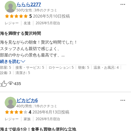
ららら2277
50代
/
女性
|
3
件のクチコミ
5
2026年5月10日
投稿
レジャー
友達
2026年5月
宿泊
海を満喫する贅沢時間
海を見ながらの朝食！贅沢な時間でした！

スタッフさんも親切で感じよく、

部屋の中からの景色も最高です、

シャワー室もしっかりお湯が出るし、オーガニックシャンプーリンスも
続きを読む
|
|
|
|
|
あり快適です、

部屋
:
5
接客・サービス
:
5
ロケーション
:
5
朝食
:
5
温泉・お風呂
:
4
|
設備
:
3
清潔さ
:
5
電子レンジがなかったのが残念、

共用で使用できるとありがたい

435
ピカピカ6
40代
/
男性
|
1
件のクチコミ
4
2026年6月13日
投稿
レジャー
家族
2026年5月
宿泊
海まで徒歩1分！食事も買物も便利な立地