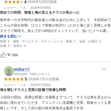
4
2026年5月8日
投稿
宿泊者は自由にテラスやテーブルがつかえたので、（行くまで知らなか
レジャー
一人
2026年5月
宿泊
初めての利用、朝食と海の見えるテラスが良かった
った）

そこもよかった

毎年年一の大学時代の親友達との飲み会のために上京して、今回初めて
こちらの宿を利用。口コミで朝食が好評だったのと海に近く見晴しが良
次は眺望ありのへやに泊まりたい

さそうで期待大。飲んで21:00頃のチェックインで、頂いたメール通り
にちょっと冒険チックな感じで入室。予約時に最後の一室だったことも
続きを読む
ひとつ残念だったのは、

|
|
|
|
|
あり、海の反対側の部屋で景色は見えなかったが、食事は海の見えるテ
部屋
:
4
接客・サービス
:
4
ロケーション
:
4
朝食
:
5
温泉・お風呂
:
3
|
枕や布団の一部がかなり臭ってくさかった

設備
:
3
清潔さ
:
4
ラスでも出来て見晴しは良い。ビジネス用には向かなそうだが、カップ
ルや一人旅の宿として泊まってみる価値はある、かな。
289
シーツなどはもちろん変えてくれているはずなので、前の宿泊者のせい
だろうがかなり気持ちが悪かった

地元の人にはなしをきいて、

miho〜!
50代
/
女性
|
10
件のクチコミ
夜光虫がみえたのでよい経験になった

5
2026年7月31日
投稿
レジャー
一人
2026年7月
宿泊
海を望むテラスと充実の設備で快適な時間
２回目の宿泊。清潔な部屋に冷蔵庫までついて、テラスは海を見ながら
自由に使わせていただき、アメニティに洗濯機と充実。朝食セットも美
味しいです。そして目の前の材木座海岸は最高です😊