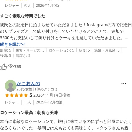
レジャー
恋人
2026年1月
宿泊
すごく素敵な時間でした
彼氏との記念日に泊まらせていただきました！Instagramの方で記念日
のサプライズとして飾り付けをしていただけるとのことで、追加で
5500円お支払いして飾り付けとケーキを用意していただきました。飾
り付けの色やプレートの記入内容、色も相談でき、お相手にとても喜ん
続きを読む
|
|
|
|
|
でいただけました！サプライズが成功して私も嬉しかったです。シャワ
部屋
:
5
接客・サービス
:
5
ロケーション
:
5
朝食
:
5
温泉・お風呂
:
5
|
設備
:
5
清潔さ
:
5
ーやトイレなどの水周りもとても綺麗で、何よりシャワーのシャンプー
やボディソープが良い物でとても嬉しかったです。お部屋にはテレビが
753
あり、Netflixがみれました！壁が薄いのか耳栓が置いてありました
が、私たちが泊まった時は音は気になりませんでした。天気が良かった
ので朝ごはんは外のテラスで海を見ながら食べました！すごく気持ちの
かこおんの
良い朝を迎えることができました。部屋からのオーシャンビューもすご
20代
/
女性
|
1
件のクチコミ
5
2026年1月14日
投稿
く素敵で、態々早朝に目覚ましをかけて朝の海をみました(笑)海も綺麗
ですし何より心地が良すぎでチェックアウトするのにバタバタしてしま
レジャー
一人
2025年12月
宿泊
いましたが、延長料金を払えば延長できるようでしたので、もし次お泊
ロケーション最高！朝食も美味
まりすることがあれば延長したいです^^;
本当に素敵なロケーションで、旅行に来ているのにずっと部屋にいたく
なるくらいでした！😂朝ごはんもとても美味しく、スタッフさんも親