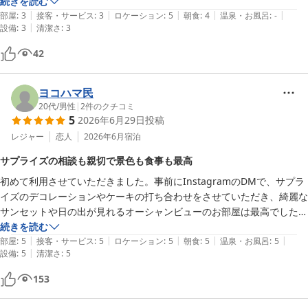
すが、海が目の前ということで湿気が気になります。湿気とそれが原因
続きを読む
|
|
|
|
|
であるマイナス面が払拭できればいうことのない良い宿です。朝食もロ
部屋
:
3
接客・サービス
:
3
ロケーション
:
5
朝食
:
4
温泉・お風呂
:
-
|
設備
:
3
清潔さ
:
3
ケーションの効果もありとても美味しく素敵な休日を過ごせます。
42
ヨコハマ民
20代
/
男性
|
2
件のクチコミ
5
2026年6月29日
投稿
レジャー
恋人
2026年6月
宿泊
サプライズの相談も親切で景色も食事も最高
初めて利用させていただきました。事前にInstagramのDMで、サプラ
イズのデコレーションやケーキの打ち合わせをさせていただき、綺麗な
サンセットや日の出が見れるオーシャンビューのお部屋は最高でした。
朝ごはんも晩御飯のBBQもコーヒーなどのフリードリンクもどれも美
続きを読む
|
|
|
|
|
味しかったです。ありがとうございました。
部屋
:
5
接客・サービス
:
5
ロケーション
:
5
朝食
:
5
温泉・お風呂
:
5
|
設備
:
5
清潔さ
:
5
153