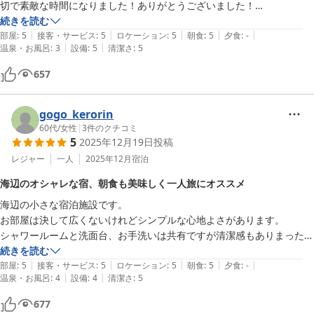
切で素敵な時間になりました！ありがとうございました！

わかってはいたものの、やっぱりお風呂とパジャマがあったら最高だっ
続きを読む
|
|
|
|
|
たな〜と思います！
部屋
:
5
接客・サービス
:
5
ロケーション
:
5
朝食
:
5
夕食
:
-
|
|
温泉・お風呂
:
3
設備
:
5
清潔さ
:
5
657
gogo_kerorin
60代
/
女性
|
3
件のクチコミ
5
2025年12月19日
投稿
レジャー
一人
2025年12月
宿泊
海辺のオシャレな宿、朝食も美味しく一人旅にオススメ
海辺の小さな宿泊施設です。

お部屋は決して広くないけれどシンプルな心地よさがあります。

シャワールームと洗面台、お手洗いは共有ですが清潔感もありまったく
問題なかったです。

続きを読む
|
|
|
|
|
朝ゴハンの和定食も美味しくいただきました。またぜひ行きたいです。

部屋
:
5
接客・サービス
:
5
ロケーション
:
5
朝食
:
5
夕食
:
-
|
|
温泉・お風呂
:
4
設備
:
4
清潔さ
:
5
1人旅にオススメ！
677