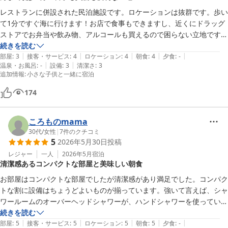
レストランに併設された民泊施設です。ロケーションは抜群です。歩い
て1分ですぐ海に行けます！お店で食事もできますし、近くにドラッグ
ストアでお弁当や飲み物、アルコールも買えるので困らない立地です。

お店の方も親切な対応で安心して宿泊することができました。
続きを読む
|
|
|
|
|
部屋
:
3
接客・サービス
:
4
ロケーション
:
4
朝食
:
4
夕食
:
-
|
|
温泉・お風呂
:
-
設備
:
3
清潔さ
:
3
追加情報
:
小さな子供と一緒に宿泊
174
ころものmama
30代
/
女性
|
7
件のクチコミ
5
2026年5月30日
投稿
レジャー
一人
2026年5月
宿泊
清潔感あるコンパクトな部屋と美味しい朝食
お部屋はコンパクトな部屋でしたが清潔感があり満足でした。コンパク
トな割に設備はちょうどよいものが揃っています。強いて言えば、シャ
ワールームのオーバーヘッドシャワーが、ハンドシャワーを使っていて
も水漏れしてるのが気になりました。

続きを読む
|
|
|
|
|
朝食もどれも美味しくいただき満足でした。
部屋
:
5
接客・サービス
:
5
ロケーション
:
5
朝食
:
5
夕食
:
-