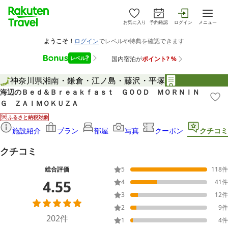
お気に入り
予約確認
ログイン
メニュー
神奈川県
湘南・鎌倉・江ノ島・藤沢・平塚
海辺のＢｅｄ＆Ｂｒｅａｋｆａｓｔ ＧＯＯＤ ＭＯＲＮＩＮ
Ｇ ＺＡＩＭＯＫＵＺＡ
ふるさと納税対象
施設紹介
プラン
部屋
写真
クーポン
クチコミ
クチコミ
総合評価
5
118
件
4.55
4
41
件
3
12
件
2
9
件
202
件
1
4
件