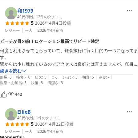
積雪で残念でしたが、天気が良ければ、朝の散歩をしたり最高の朝食に
も着替えは最小限で大丈夫そう。私はお部屋のカーテンレールを利用し
なるでしょう。
和1979
て、暖房もつけて加湿かねてズボンやシャツを自然乾燥させていまし
40代
/
男性
|
12
件のクチコミ
た。

5
2026年4月4日
投稿
お部屋に柔軟剤の香りが広がってこれもまた良き。

レジャー
一人
2026年4月
宿泊
ビーチが目の前！ロケーション最高でリピート確定
何度も利用させてもらっていて、鎌倉旅行に行く目的の一つになってま
す。

駅からは少し離れているのでアクセスは良好とは言えませんが、①目の
前がビーチでロケーションが最高、②部屋も共用設備も綺麗、③シャン
続きを読む
|
|
|
|
|
プーなどのアメニティも良質、④お手頃な宿泊費で朝食も美味しい…と
部屋
:
5
接客・サービス
:
5
ロケーション
:
5
朝食
:
5
夕食
:
-
|
|
温泉・お風呂
:
5
設備
:
5
清潔さ
:
5
オススメポイントが多い宿泊施設です。
442
EllieB
40代
/
女性
|
1
件のクチコミ
5
2026年4月22日
投稿
レジャー
一人
2026年4月
宿泊
Wonderful!