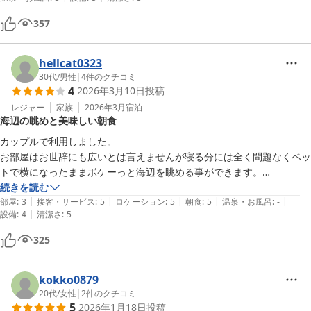
いました。

サプライズは見事に成功し、涙を浮かべていました。

357
お世話になりありがとうございました。
hellcat0323
30代
/
男性
|
4
件のクチコミ
4
2026年3月10日
投稿
レジャー
家族
2026年3月
宿泊
海辺の眺めと美味しい朝食
カップルで利用しました。

お部屋はお世辞にも広いとは言えませんが寝る分には全く問題なくベッ
トで横になったままボケーっと海辺を眺める事ができます。

アメニティは必要最小限、シャワーも共用で設備も簡素ですが八幡宮や
続きを読む
|
|
|
|
|
小町通りで遊んだあと由比が浜まで歩けば着きます。

部屋
:
3
接客・サービス
:
5
ロケーション
:
5
朝食
:
5
温泉・お風呂
:
-
|
設備
:
4
清潔さ
:
5
朝食は理想なシチュエーションでザ和食をどれもおいしく頂き朝から元
気もらいました。

325
金額、ロケーション、朝食の3つが当てはまればオススメです。

オーナー様　是非女性の化粧用に机上タイプで大きめの鏡と化粧の色合
kokko0879
いがわかるライトがあると我々は不満がなくなります。

20代
/
女性
|
2
件のクチコミ
5
2026年1月18日
投稿
前向きに検討お願いします。