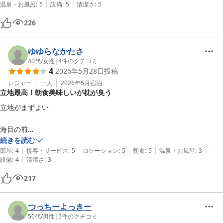
|
|
温泉・お風呂
:
5
設備
:
5
清潔さ
:
5
226
ゆゆらなかたさ
40代
/
女性
|
4
件のクチコミ
4
2026年5月28日
投稿
レジャー
一人
2026年5月
宿泊
立地最高！朝食美味しいが枕が臭う
立地がまずよい

海目の前

鎌倉から徒歩

続きを読む
|
|
|
|
|
部屋
:
4
接客・サービス
:
5
ロケーション
:
5
朝食
:
5
温泉・お風呂
:
3
|
設備
:
4
清潔さ
:
3
ロケーション最高である

徒歩圏内に、カフェやご飯をたべれそうなとこもみつけた

217
たまたま安い日に泊まれてコスパはかなり良かった

つっちーよっきー
朝食はボリュームがあっておいしかった

50代
/
男性
|
5
件のクチコミ