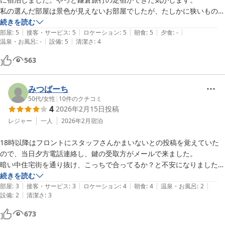
私の選んだ部屋は景色が見えないお部屋でしたが、たしかに狭いもの
の、天井が高いので不思議と閉塞感はありませんでした。

続きを読む
|
|
|
|
|
部屋
:
5
接客・サービス
:
5
ロケーション
:
5
朝食
:
5
夕食
:
-
|
|
温泉・お風呂
:
-
設備
:
5
清潔さ
:
4
ご飯はとにかく何を食べても美味しい！

コーヒーもスティックタイプが置いていて24h飲み放題、そのほか水も
563
置いています。

灰皿を借りればテラスで喫煙可。

みつばーち
夜間はカウンターに灰皿が置いてあるので、好きなときにテラスで喫煙
50代
/
女性
|
10
件のクチコミ
4
2026年2月15日
投稿
可。

レジャー
一人
2026年2月
宿泊
夜間はスタッフがいないので、客ガチャに外れなければ本当に静かで
18時以降はフロントにスタッフさんかまいないとの投稿を覚えていた
す。

ので、当日夕方電話連絡し、鍵の受取方がメールで来ました。

今回3連泊しましたが、静かで非常に快適に過ごせました。

暗い中住宅街を通り抜け、こっちで合ってるか？と不安になりました。
お掃除のタイミングで、オーシャンビューのお部屋を見せてもらいまし
鍵の受取は少し戸惑いましたが、無事部屋へ。部屋はかわいいシングル
続きを読む
たが、上はセミダブルベッドなのでギリギリふたりで寝られそう。

|
|
|
|
|
ドミトリーぽい感じ。消灯は22時!!共同シャワーに。「お湯が出るのに
部屋
:
3
接客・サービス
:
3
ロケーション
:
4
朝食
:
4
温泉・お風呂
:
2
下はテラスと目線が同じなのでカーテン必須かな。

|
設備
:
2
清潔さ
:
3
時間がかかります」寒波だから？全然お湯が出ず。隣のブースに移ろう
でも、次回も窓なし部屋を選択すると思います。

かとしたら、電源がOFFになってた。ONにして無事終了。

673
朝食は洋食かと思いきや、健康的な日本食。

家庭用タテ型洗濯機と乾燥機があり、洗剤と柔軟剤もあるので、連泊で