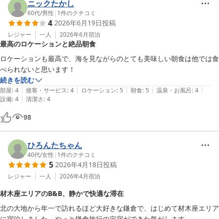
ニックたかし
60代
/
男性
|
1
件のクチコミ
4
2026年6月19日
投稿
レジャー
一人
2026年6月
宿泊
最高のロケーションと絶品朝食
ロケーションも最高で、海を見ながらのとても美味しい朝食は他では食
べられないと思います！
続きを読む
|
|
|
|
|
部屋
:
4
接客・サービス
:
4
ロケーション
:
5
朝食
:
5
温泉・お風呂
:
4
|
設備
:
4
清潔さ
:
4
98
ひろんたちゃん
40代
/
女性
|
1
件のクチコミ
5
2026年4月18日
投稿
レジャー
一人
2026年4月
宿泊
材木座エリアのB&B、静かで快適な滞在
北の大地から年一で訪れるほど大好きな鎌倉で、はじめて材木座エリア
に宿泊しました。やっと鎌倉旅行の定宿ができた気がします。
