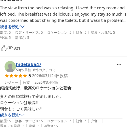
The view from the bed was so relaxing. I loved the cozy room and 
loft bed. The breakfast was delicious. I enjoyed my stay so much! I 
was concerned about sharing the toilets, but it wasn't a problem 
at all. Thank you!!
続きを読む
|
|
|
|
|
部屋
:
5
接客・サービス
:
5
ロケーション
:
5
朝食
:
5
温泉・お風呂
:
5
|
設備
:
5
清潔さ
:
5
321
hidetaka47
50代
/
男性
|
6
件のクチコミ
5
2026年3月24日
投稿
レジャー
家族
2026年3月
宿泊
銀婚式旅行、最高のロケーションと朝食
妻との銀婚式旅行で宿泊しました。

ロケーションは最高‼️

朝食もすごく美味しい‼️

続きを読む
|
|
|
|
|
サプライズのケーキも甘さ控えめで、甘党じゃない妻もバクバク食べて
部屋
:
5
接客・サービス
:
5
ロケーション
:
5
朝食
:
5
夕食
:
-
|
|
温泉・お風呂
:
5
設備
:
5
清潔さ
:
5