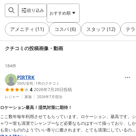
絞り込み
おすすめ順
アメニティ
(
11
)
コスパ
(
6
)
スタッフ
(
12
)
テラ
クチコミの投稿画像・動画
184
件
PIRTRK
50代
/
女性
|
1
件のクチコミ
4
2026年7月20日
投稿
レジャー
家族
2026年7月
宿泊
ロケーション最高！湿気対策に期待！
ここ数年毎年利用させてもらっています。ロケーション、最高です。シ
ャワー室も清潔でシャンプーなど必要なものはすべて揃っており、しか
も良いもののようでいい香りに癒されます。とても清潔にしているので