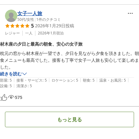
女子一人旅
50代
/
女性
|
1
件のクチコミ
5
2026年1月29日
投稿
レジャー
一人
2026年1月
宿泊
材木座の夕日と最高の朝食、安心の女子旅
枕元の窓から材木座が一望でき、夕日を見ながら夕食を頂きました。朝
食メニューも最高でした。接客も丁寧で女子一人旅も安心して楽しめま
した。
続きを読む
|
|
|
|
|
部屋
:
5
接客・サービス
:
5
ロケーション
:
5
朝食
:
5
温泉・お風呂
:
5
|
設備
:
5
清潔さ
:
5
575
もっと見る