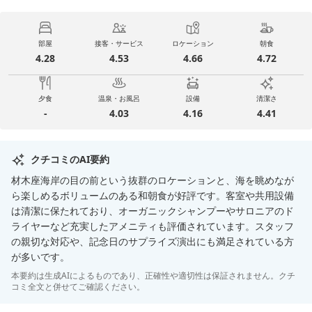
部屋
接客・サービス
ロケーション
朝食
4.28
4.53
4.66
4.72
夕食
温泉・お風呂
設備
清潔さ
-
4.03
4.16
4.41
クチコミのAI要約
材木座海岸の目の前という抜群のロケーションと、海を眺めなが
ら楽しめるボリュームのある和朝食が好評です。客室や共用設備
は清潔に保たれており、オーガニックシャンプーやサロニアのド
ライヤーなど充実したアメニティも評価されています。スタッフ
の親切な対応や、記念日のサプライズ演出にも満足されている方
が多いです。
本要約は生成AIによるものであり、正確性や適切性は保証されません。クチ
コミ全文と併せてご確認ください。