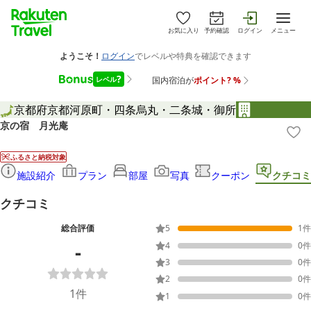
お気に入り
予約確認
ログイン
メニュー
京都府
京都
河原町・四条烏丸・二条城・御所
京の宿 月光庵
ふるさと納税対象
施設紹介
プラン
部屋
写真
クーポン
クチコミ
クチコミ
総合評価
5
1
件
-
4
0
件
3
0
件
2
0
件
1
件
1
0
件