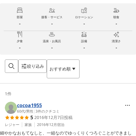
部屋
接客・サービス
ロケーション
朝食
-
-
-
-
夕食
温泉・お風呂
設備
清潔さ
-
-
-
-
絞り込み
おすすめ順
1
件
cocoa1955
60代
/
男性
|
3
件のクチコミ
5
2016年12月7日
投稿
レジャー
家族
2016年12月
宿泊
細やかなおもてなしと、一組なのでゆっくりくつろぐことができまし