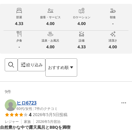
部屋
接客・サービス
ロケーション
朝食
4.33
4.00
4.00
-
夕食
温泉・お風呂
設備
清潔さ
-
4.00
4.33
4.00
絞り込み
おすすめ順
9
件
ヒロ6723
60代
/
女性
|
7
件のクチコミ
4
2026年5月5日
投稿
レジャー
家族
2026年5月
宿泊
自然豊かな中で露天風呂とBBQを満喫