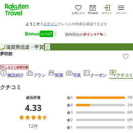
お気に入り
予約確認
ログイン
メニュー
滋賀県
信楽・甲賀
夢咲館
ふるさと納税対象
施設紹介
プラン
部屋
写真
クーポン
クチコミ
クチコミ
総合評価
5
7
件
4.33
4
2
件
3
0
件
2
0
件
12
件
1
0
件