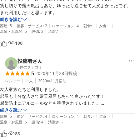
貸し切りで露天風呂もあり、ゆったり過ごせて大変よかったです。

また利用したいと思います。
続きを読む
|
|
|
|
|
部屋
:
5
接客・サービス
:
2
ロケーション
:
4
朝食
:
-
夕食
:
-
|
|
温泉・お風呂
:
5
設備
:
2
清潔さ
:
-
100
投稿者さん
6
件のクチコミ
5
2020年11月28日
投稿
レジャー
一人
2020年11月
宿泊
友人家族たちと利用しました。

部屋も十分な広さで露天風呂もあって良かったです！

感染防止にアルコールなども準備されていました。

また利用したいと思います。

続きを読む
|
|
|
|
|
ありがとうございました！
部屋
:
5
接客・サービス
:
4
ロケーション
:
4
朝食
:
-
夕食
:
-
|
|
温泉・お風呂
:
5
設備
:
4
清潔さ
:
-
83