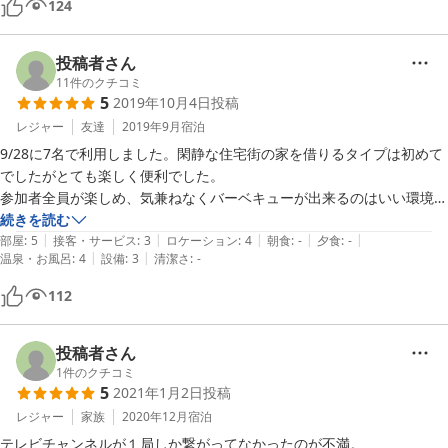
124
投稿者さん
11
件のクチコミ
5
2019年10月4日
投稿
レジャー
友達
2019年9月
宿泊
9/28に7名で利用しました。閑静な住宅街の家を借りるタイプは初めて
でしたがとても楽しく便利でした。

参加者全員が楽しめ、気兼ねなくバーベキューが出来るのはいい環境で
す。

続きを読む
|
|
|
|
|
ただ住宅街の中なので、騒がしいことをしたい場合は近隣に迷惑をかけ
部屋
:
5
接客・サービス
:
3
ロケーション
:
4
朝食
:
-
夕食
:
-
|
|
温泉・お風呂
:
4
設備
:
3
清潔さ
:
-
るため山のBBQをお勧めします。

あくまで常識の範囲内が必要ですね。
112
投稿者さん
1
件のクチコミ
5
2021年1月2日
投稿
レジャー
家族
2020年12月
宿泊
テレビチャンネルが１局しか繋がってなかったのが不満。
