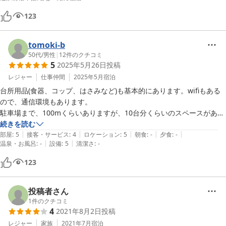
123
tomoki-b
50代
/
男性
|
12
件のクチコミ
5
2025年5月26日
投稿
レジャー
仕事仲間
2025年5月
宿泊
台所用品(食器、コップ、はさみなど)も基本的にあります。wifiもある
ので、通信環境もあります。

駐車場まで、100mくらいありますが、10台分くらいのスペースがあり
ます。
続きを読む
|
|
|
|
|
部屋
:
5
接客・サービス
:
4
ロケーション
:
5
朝食
:
-
夕食
:
-
|
|
温泉・お風呂
:
-
設備
:
5
清潔さ
:
-
123
投稿者さん
1
件のクチコミ
4
2021年8月2日
投稿
レジャー
家族
2021年7月
宿泊