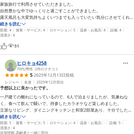
家族旅行で利用させていただきました。

自然豊かな中でゆっくりと過ごすことができました。

露天風呂も大変気持ちよくいつまでも入っていたい気分にさせてくれま
したし、

続きを読む
|
|
|
|
|
夕食にはバーベキューを楽しみました。

部屋
:
4
接客・サービス
:
4
ロケーション
:
5
温泉・お風呂
:
4
設備
:
4
清潔さ
:
4
とてもいい思い出ができました。ありがとうございました。
51
ヒロキョ4258
70代
/
男性
|
2
件のクチコミ
5
2025年12月13日
投稿
レジャー
友達
2025年12月
宿泊
予想以上に良かったです。
一戸建ての離れになっているので、6人で泊まりましたが、気兼ねな
く、食べて飲んで騒いで、持参したカラオケなど楽しめました。

立派なリビング、ダイニングキッチンと和室2部屋あり、十分でした。
今回は使いませんでしたが、コンロ、鍋、食器等も充実しているように
続きを読む
|
|
|
|
|
思いました。ただ駐車場が30m程度離れているので、わかりにくいで
部屋
:
5
接客・サービス
:
5
ロケーション
:
4
温泉・お風呂
:
-
設備
:
5
清潔さ
:
4
す。(玄関に案内が必要)
追加情報
:
高齢者と一緒に宿泊