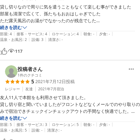
貸し切りなので周りに気を遣うこともなくて楽しむ事ができました

部屋も清潔で広くて、孫たちもおおはしゃぎでした

ただ露天風呂のお湯がでなかったのが残念でした

夜遅かったので、スタッフもいなかったので連絡もとらずにそのまま諦
続きを読む
|
|
|
|
|
めました

部屋
:
4
接客・サービス
:
4
ロケーション
:
4
朝食
:
-
夕食
:
-
|
|
温泉・お風呂
:
2
設備
:
3
清潔さ
:
-
でも施設もスタッフさんとのメールでのやりとりもとても好感がもてま
した

117
投稿者さん
1
件のクチコミ
5
2021年7月12日
投稿
レジャー
友達
2021年7月
宿泊
友人11人で本館をも利用させて頂きました。

貸し切り宿と聞いていましたがフロントなどなくメールでのやり取りの
みで宿泊できチェックインチェックアウトの手間なく快適でした。

部屋はキレイだしカラオケもあり中庭も広い。お風呂も大きく露天風呂
続きを読む
|
|
|
|
|
あり言うことなしでした。

部屋
:
5
接客・サービス
:
3
ロケーション
:
5
朝食
:
-
夕食
:
-
|
|
温泉・お風呂
:
5
設備
:
-
清潔さ
:
-
テレビは映りませんでしたがとてもおすすめの宿だと思います。