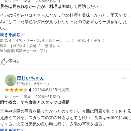
レジャー
家族
2026年6月
宿泊
景色は見られなかったが、料理は美味しく再訪したい
イカの活き造りはもちろんだが，他の料理も美味しかった。雨天で楽し
みにしていた景色や夕日が見られなかったので必ずもう一度宿泊した
い。
続きを読む
|
|
|
|
|
部屋
:
4
接客・サービス
:
4
ロケーション
:
5
朝食
:
4
夕食
:
5
|
|
温泉・お風呂
:
4
設備
:
3
清潔さ
:
4
追加情報
:
高齢者と一緒に宿泊
45
茂じいちゃん
70代
/
男性
|
6
件のクチコミ
4
2026年6月25日
投稿
レジャー
家族
2026年6月
宿泊
雨で残念、でも食事とスタッフは満足
景色や夕陽の写真を撮りたかったのですが、今回は雨風が強くて何も見
え無くて残念、スタッフの方の対応はとても良い。食事は全体的に満足
できる。次回は天気の良い時に行く。夕陽の写真を撮る。
続きを読む