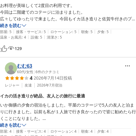
お料理が美味しくて2度目の利用です。

今回は二階建てのコテージに泊まりました。

広々してゆったりで来ました。今回もイカ活き造りと佐賀牛付きのプラ
ンにしました。

続きを読む
|
|
|
|
|
ボリューム満点で大変満足です。
部屋
:
5
接客・サービス
:
5
ロケーション
:
5
朝食
:
5
夕食
:
5
|
|
温泉・お風呂
:
4
設備
:
5
清潔さ
:
5
129
むむ63
60代
/
女性
|
6
件のクチコミ
4
2026年7月14日
投稿
レジャー
友達
2026年7月
宿泊
イカの活き造りが絶品、友人との旅行に最適
いか御膳の夕食の宿泊をしました。平屋のコテージで5人の友人と泊ま
りに行きました。以前も私が１人旅で行き良かったので皆に勧めたら行
くことになりました。

リーズナブルの宿泊代金も有り難いです。イカの活き造りが１人１人あ
続きを読む
|
|
|
|
|
部屋
:
4
接客・サービス
:
4
ロケーション
:
4
朝食
:
4
夕食
:
4