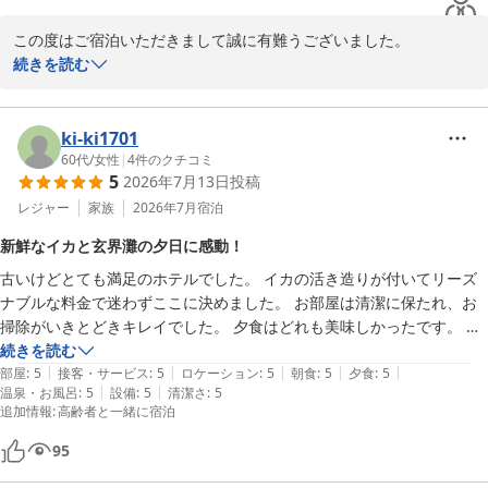
この度はご宿泊いただきまして誠に有難うございました。

素敵なお写真を投稿してくださり大変嬉しく拝見いたしました。

続きを読む
鎮西町国民宿舎 波戸岬
ki-ki1701
2026-06-02
60代
/
女性
|
4
件のクチコミ
5
2026年7月13日
投稿
レジャー
家族
2026年7月
宿泊
新鮮なイカと玄界灘の夕日に感動！
古いけどとても満足のホテルでした。 イカの活き造りが付いてリーズ
ナブルな料金で迷わずここに決めました。 お部屋は清潔に保たれ、お
掃除がいきとどきキレイでした。 夕食はどれも美味しかったです。 特
にお刺身が新鮮でプリプリで感激しました。 イカの活き造りももちろ
続きを読む
|
|
|
|
|
ん甘くて美味しかったです。 夕日が玄界灘に沈むさまは圧巻です。 夕
部屋
:
5
接客・サービス
:
5
ロケーション
:
5
朝食
:
5
夕食
:
5
|
|
温泉・お風呂
:
5
設備
:
5
清潔さ
:
5
食、朝食は海が見える会場で景色がとてもいいので癒されます。 晴れ
追加情報
:
高齢者と一緒に宿泊
た日は壱岐や対馬まで見えるそうですが、その写真を説明付きで飾って
あったらもっとよかった。 青空の海の景色を撮ったけど、小島の後ろ
95
に見える島に興味津々だった。また利用したいと思います。