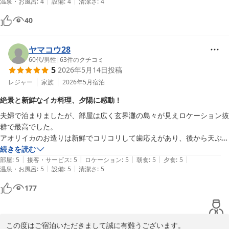
|
|
温泉・お風呂
:
4
設備
:
4
清潔さ
:
4
40
ヤマコウ28
60代
/
男性
|
63
件のクチコミ
5
2026年5月14日
投稿
レジャー
家族
2026年5月
宿泊
絶景と新鮮なイカ料理、夕陽に感動！
夫婦で泊まりましたが、部屋は広く玄界灘の島々が見えロケーション抜
群で最高でした。

アオリイカのお造りは新鮮でコリコリして歯応えがあり、後から天ぷら
にしていただきましたが、こちらも美味しく二度旨さを味わうことがで
続きを読む
|
|
|
|
|
きました。

部屋
:
5
接客・サービス
:
5
ロケーション
:
5
朝食
:
5
夕食
:
5
|
|
温泉・お風呂
:
5
設備
:
5
清潔さ
:
5
しかも夕食時に夕陽が沈んで行くところを見ることができ大感激でし
た！

177
また来てみたいと思いました。

ありがとうございました。
この度はご宿泊いただきまして誠に有難うございます。
