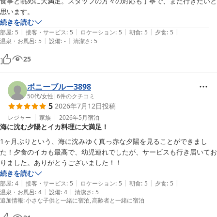
食事と眺めに大満足。スタッフの方々の対応も丁寧で、また行きたいと
思います。
続きを読む
|
|
|
|
|
部屋
:
5
接客・サービス
:
5
ロケーション
:
5
朝食
:
5
夕食
:
5
|
|
温泉・お風呂
:
5
設備
:
-
清潔さ
:
5
25
ボニーブルー3898
50代
/
女性
|
6
件のクチコミ
5
2026年7月12日
投稿
レジャー
家族
2026年5月
宿泊
海に沈む夕陽とイカ料理に大満足！
1ヶ月ぶりという、海に沈みゆく真っ赤な夕陽を見ることができまし
た！夕食のイカも最高で、幼児連れでしたが、サービスも行き届いてお
りました。ありがとうございました！！
続きを読む
|
|
|
|
|
部屋
:
4
接客・サービス
:
5
ロケーション
:
5
朝食
:
5
夕食
:
5
|
|
温泉・お風呂
:
4
設備
:
4
清潔さ
:
5
追加情報
:
小さな子供と一緒に宿泊
高齢者と一緒に宿泊