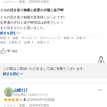
レジャー
家族
2026年5月
宿泊
イカの活き造り御膳と絶景の夕陽と波戸岬
イカの活き造り御膳大変美味しかったです!

玄界灘の夕日と波戸岬周辺は絶景でした！

続きを読む
|
|
|
|
|
部屋
:
3
接客・サービス
:
3
ロケーション
:
5
朝食
:
4
夕食
:
4
|
|
温泉・お風呂
:
4
設備
:
3
清潔さ
:
4
102
この度はご宿泊いただきまして誠に有難うございます。

素敵なお写真を投稿してくださり大変嬉しく拝見いたしました。

続きを読む
お食事に景色にご満足いただけたようでなによりでございます。

お客様のまたのお越しをスタッフ一同心よりお待ちしております。

ご感想いただきましてありがとうございます。
山崎117
50代
/
男性
|
12
件のクチコミ
鎮西町国民宿舎 波戸岬
4
2026年8月5日
投稿
2026-06-14
レジャー
家族
2026年8月
宿泊