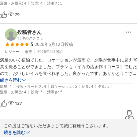
|
|
温泉・お風呂
:
4
設備
:
4
清潔さ
:
5
い日に再訪したいと思います。
79
投稿者さん
13
件のクチコミ
5
2026年5月12日
投稿
レジャー
家族
2026年5月
宿泊
満足のいく宿泊でした。ロケーションが最高で、夕陽が食事中に見え写
真を撮ることができました。プランも（イカの活き作りコース）でした
ので、おいしいイカを食べれました。良かったです。ありがとうござい
続きを読む
|
|
|
|
|
部屋
:
4
接客・サービス
:
4
ロケーション
:
5
朝食
:
4
夕食
:
5
|
|
温泉・お風呂
:
4
設備
:
5
清潔さ
:
5
137
この度はご宿泊いただきまして誠に有難うございます。

お食事にご満足いただけたようでなによりでございます。

続きを読む