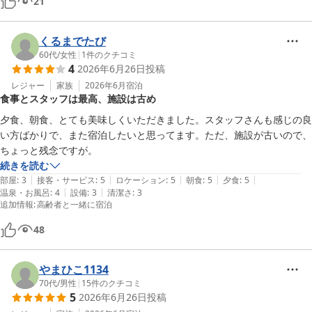
21
くるまでたび
60代
/
女性
|
1
件のクチコミ
4
2026年6月26日
投稿
レジャー
家族
2026年6月
宿泊
食事とスタッフは最高、施設は古め
夕食、朝食、とても美味しくいただきました。スタッフさんも感じの良
い方ばかりで、また宿泊したいと思ってます。ただ、施設が古いので、
ちょっと残念ですが。
続きを読む
|
|
|
|
|
部屋
:
3
接客・サービス
:
5
ロケーション
:
5
朝食
:
5
夕食
:
5
|
|
温泉・お風呂
:
4
設備
:
3
清潔さ
:
3
追加情報
:
高齢者と一緒に宿泊
48
やまひこ1134
70代
/
男性
|
15
件のクチコミ
5
2026年6月26日
投稿