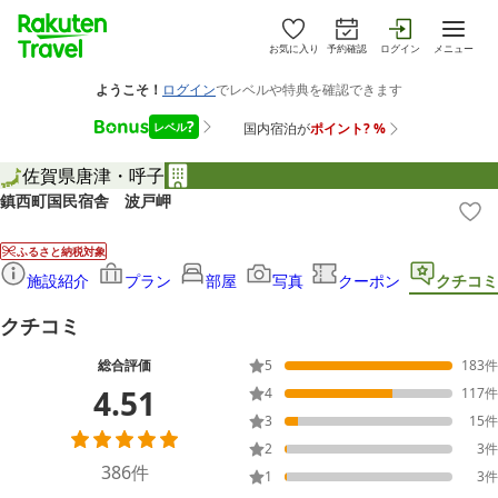
お気に入り
予約確認
ログイン
メニュー
佐賀県
唐津・呼子
鎮西町国民宿舎 波戸岬
ふるさと納税対象
施設紹介
プラン
部屋
写真
クーポン
クチコミ
クチコミ
総合評価
5
183
件
4.51
4
117
件
3
15
件
2
3
件
386
件
1
3
件