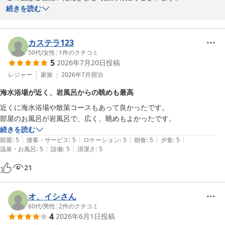
当館からの絶景をご堪能いただけたようでなによりでございます。

続きを読む
お客様のまたのお越しをスタッフ一同心よりお待ちしております。

ご感想いただきましてありがとうございます。
カステラ123
鎮西町国民宿舎 波戸岬
50代
/
女性
|
1
件のクチコミ
2026-06-02
5
2026年7月20日
投稿
レジャー
家族
2026年7月
宿泊
海水浴場が近く、岩風呂からの眺めも最高
近くに海水浴場や散策コースもあって良かったです。

部屋のお風呂が岩風呂で、広く、眺めもよかったです。
続きを読む
|
|
|
|
|
部屋
:
5
接客・サービス
:
5
ロケーション
:
5
朝食
:
5
夕食
:
5
|
|
温泉・お風呂
:
5
設備
:
5
清潔さ
:
5
21
オ、イシさん
60代
/
男性
|
2
件のクチコミ
4
2026年6月1日
投稿