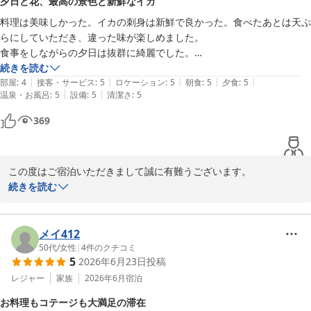
夕日と花、最高の景色と新鮮なイカ
料理は美味しかった。イカの刺身は新鮮で良かった。食べたあとは天ぷ
らにしていただき、違った味が楽しめました。

食事をしながらの夕日は抜群に綺麗でした。

お花も綺麗に咲いていて、とてもいやされました。

続きを読む
|
|
|
|
|
部屋
:
4
接客・サービス
:
5
ロケーション
:
5
朝食
:
5
夕食
:
5
|
|
温泉・お風呂
:
5
設備
:
5
清潔さ
:
5
369
この度はご宿泊いただきまして誠に有難うございます。

お食事に景色にご堪能いただけたようでなによりでございます。

続きを読む
お客様のまたのお越しをスタッフ一同心よりお待ちしております。

ご感想いただきましてありがとうございます。
メイ412
鎮西町国民宿舎 波戸岬
50代
/
女性
|
4
件のクチコミ
2026-06-02
5
2026年6月23日
投稿
レジャー
家族
2026年6月
宿泊
お料理もコテージも大満足の滞在