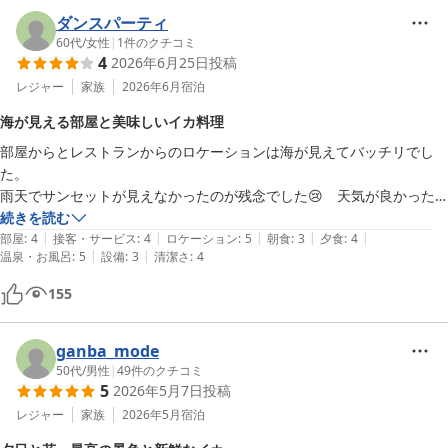
ダンスパーティ
60代
/
女性
|
1
件のクチコミ
4
2026年6月25日
投稿
レジャー
家族
2026年6月
宿泊
海が見える部屋と美味しいイカ料理
部屋からとレストランからのロケーションは海が見えてバッチリでし
た。

雨天でサンセットが見えなかったのが残念でした😢　天気が良かった
ら散策したい場所です。

続きを読む
|
|
|
|
|
イカのゲソは天ぷらと塩焼きにしてもらいとっても美味しかったです。
部屋
:
4
接客・サービス
:
4
ロケーション
:
5
朝食
:
3
夕食
:
4
|
|
温泉・お風呂
:
5
設備
:
3
清潔さ
:
4
サワーを2杯飲んだんですがいい具合にに酔っ払って部屋に戻ったら速
攻寝てしまいました。
155
ganba_mode
50代
/
男性
|
49
件のクチコミ
5
2026年5月7日
投稿
レジャー
家族
2026年5月
宿泊