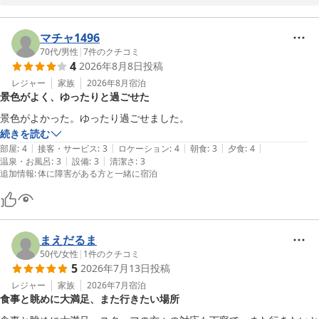
お客様のまたのお越しをスタッフ一同心よりお待ちしております。

ご感想いただきましてありがとうございます。
マチャ1496
鎮西町国民宿舎 波戸岬
70代
/
男性
|
7
件のクチコミ
2026-06-02
4
2026年8月8日
投稿
レジャー
家族
2026年8月
宿泊
景色がよく、ゆったりと過ごせた
続きを読む
|
|
|
|
|
部屋
:
4
接客・サービス
:
3
ロケーション
:
4
朝食
:
3
夕食
:
4
|
|
温泉・お風呂
:
3
設備
:
3
清潔さ
:
3
追加情報
:
体に障害がある方と一緒に宿泊
まえだるま
50代
/
女性
|
1
件のクチコミ
5
2026年7月13日
投稿
レジャー
家族
2026年7月
宿泊
食事と眺めに大満足、また行きたい場所