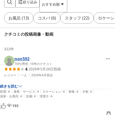
絞り込み
おすすめ順
お風呂
(
13
)
コスパ
(
6
)
スタッフ
(
22
)
ロケーシ
クチコミの投稿画像・動画
322
件
non592
70代
/
男性
|
10
件のクチコミ
4
2026年5月26日
投稿
レジャー
一人
2026年4月
宿泊
続きを読む
|
|
|
|
|
部屋
:
4
接客・サービス
:
4
ロケーション
:
4
朝食
:
4
夕食
:
4
|
|
温泉・お風呂
:
4
設備
:
4
清潔さ
:
4
193