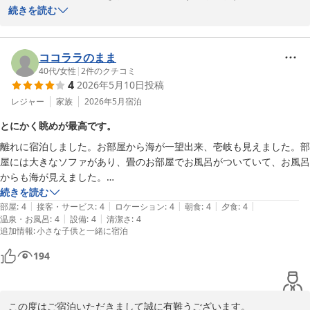
お食事に景色にご満足いただけたようでなによりでございます。

続きを読む
烏賊は季節によって種類が変わりますので、食感や味わいの違いを
お楽しみいただけるかと存じます。

お客様のまたのお越しをスタッフ一同心よりお待ちしております。

ココララのまま
ご感想いただきましてありがとうございます。
40代
/
女性
|
2
件のクチコミ
4
2026年5月10日
投稿
鎮西町国民宿舎 波戸岬
レジャー
家族
2026年5月
宿泊
2026-06-02
とにかく眺めが最高です。
離れに宿泊しました。お部屋から海が一望出来、壱岐も見えました。部
屋には大きなソファがあり、畳のお部屋でお風呂がついていて、お風呂
からも海が見えました。

食堂からも海が一望出来ました。丁度日が沈むところでとても綺麗でし
続きを読む
|
|
|
|
|
た。

部屋
:
4
接客・サービス
:
4
ロケーション
:
4
朝食
:
4
夕食
:
4
|
|
温泉・お風呂
:
4
設備
:
4
清潔さ
:
4
また、是非行きたいです。
追加情報
:
小さな子供と一緒に宿泊
194
この度はご宿泊いただきまして誠に有難うございます。
