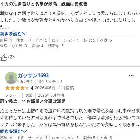
イカの活き造りと食事が最高、設備は要改善
新鮮なイカ活き造りはとても美味しくゲソとミミは天ぷらにしてもらい
ました。ご飯は夕食朝食ともおかわり自由でお腹いっぱいになりまし
た。

ただ部屋のカーテンが古いのが気になったのと大浴場は外が丸見えなの
続きを読む
|
|
|
|
|
で女性の方は抵抗があるかな。
部屋
:
4
接客・サービス
:
5
ロケーション
:
4
朝食
:
5
夕食
:
5
|
|
温泉・お風呂
:
3
設備
:
4
清潔さ
:
5
ガッサン1693
60代
/
男性
|
20
件のクチコミ
4
2026年6月11日
投稿
レジャー
家族
2026年6月
宿泊
雨で残念、でも部屋と食事は満足
泊まった日は生憎の雨で波戸岬の散策も風と雨で景色を楽しむ事が出来
ず期待していた夕日は見れずで残念でした。部屋は清掃が行き届いてユ
ックリ出来ました。夕食は烏賊御膳を頼んでいたので美味しく頂きまし
た。列車とバスを乗り継いで来たので朝のバスは7時48分に乗ることを
続きを読む
|
|
|
|
|
言うと朝食を7時15分と早めてもらいユックリと頂きました。天気の良
部屋
:
4
接客・サービス
:
4
ロケーション
:
5
朝食
:
5
夕食
:
5