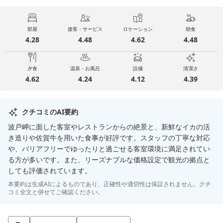
部屋
接客・サービス
ロケーション
朝食
4.28
4.48
4.62
4.48
夕食
温泉・お風呂
設備
清潔さ
4.62
4.24
4.12
4.39
クチコミのAI要約
波戸岬に面した客室やレストランからの絶景と、新鮮なイカの活
き造りや佐賀牛を用いた食事が好評です。スタッフの丁寧な対応
や、バリアフリーでゆったりと過ごせる客室環境に満足されてい
る方が多いです。また、リーズナブルな価格設定で観光の拠点と
しても評価されています。
本要約は生成AIによるものであり、正確性や適切性は保証されません。クチ
コミ全文と併せてご確認ください。