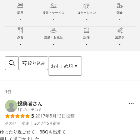
部屋
接客・サービス
ロケーション
朝食
-
-
-
-
夕食
温泉・お風呂
設備
清潔さ
-
-
-
-
絞り込み
おすすめ順
1
件
投稿者さん
1
件のクチコミ
5
2017年5月13日
投稿
その他
友達
2017年5月
宿泊
ゆったり過ごせて、BBQも出来て

楽しく過ごせました
