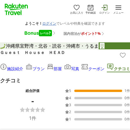
お気に入り
予約確認
ログイン
メニュー
沖縄県
宜野湾・北谷・読谷・沖縄市・うるま
Ｇｕｅｓｔ Ｈｏｕｓｅ ＨＥＡＤ
施設紹介
プラン
部屋
写真
クーポン
クチコミ
クチコミ
総合評価
5
1
件
-
4
0
件
3
0
件
2
0
件
1
件
1
0
件