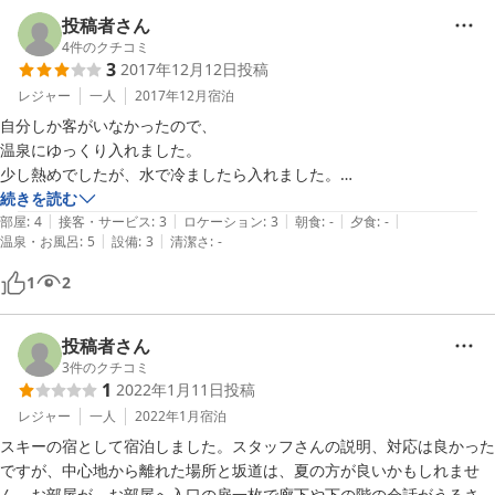
投稿者さん
4
件のクチコミ
3
2017年12月12日
投稿
レジャー
一人
2017年12月
宿泊
自分しか客がいなかったので、

温泉にゆっくり入れました。

少し熱めでしたが、水で冷ましたら入れました。

続きを読む
|
|
|
|
|
部屋が広く、有料でしたがストーブがあったので快適に過ごせました。

部屋
:
4
接客・サービス
:
3
ロケーション
:
3
朝食
:
-
夕食
:
-
|
|
温泉・お風呂
:
5
設備
:
3
清潔さ
:
-
1
2
夜中、0時から3時ごろの間に、

下で大学生が飲み会をやっている音が聞こえました。

目が覚めるくらいの音ではありました。

投稿者さん
3
件のクチコミ
1
2022年1月11日
投稿
また、家主が不在の時間帯、ロビーのストーブがつけっぱなし

だったのが気になりました。

レジャー
一人
2022年1月
宿泊
スキーの宿として宿泊しました。スタッフさんの説明、対応は良かった
値段が安く、高台で見晴らしが良かった点を踏まえれば満足できると思
ですが、中心地から離れた場所と坂道は、夏の方が良いかもしれませ
ん。お部屋が、お部屋へ入口の扉一枚で廊下や下の階の会話がうるさ