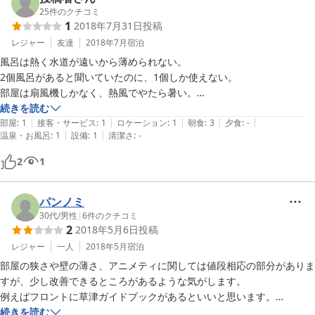
入湯税をお一人様１００円、別途お預かりしております。

25
件のクチコミ
1
2018年7月31日
投稿
 冬季（11月〜3月）は暖房費を一室500円、別途頂いております。

 現地にて、お支払いお願い致します。 

レジャー
友達
2018年7月
宿泊
===============================================

風呂は熱く水道が遠いから薄められない。

2個風呂があると聞いていたのに、1個しか使えない。

部屋・・３畳和室・トイレ風呂別

部屋は扇風機しかなく、熱風でやたら暑い。

有）コタツ、ストーブ、冷蔵庫、手ぬぐい、歯ブラシ、ふとんセット

辺鄙な地形の所に、宿の指示の下、無理矢理車をとめたから車の底をこ
続きを読む
無）TV、バスタオル、髭剃り

|
|
|
|
|
すってしまった。

部屋
:
1
接客・サービス
:
1
ロケーション
:
1
朝食
:
3
夕食
:
-
|
|
温泉・お風呂
:
1
設備
:
1
清潔さ
:
-
それにしてはそんなに言うほど安い宿泊料ではないので、少なくとも真
お風呂は広くて綺麗です。

2
1
スタッフの対応も良いです。

食事場所まで徒歩１０分ぐらい、草津中心地からは離れてます。

パンノミ
コンビニまで徒歩５〜６分。
30代
/
男性
|
6
件のクチコミ
2
2018年5月6日
投稿
レジャー
一人
2018年5月
宿泊
部屋の狭さや壁の薄さ、アニメティに関しては値段相応の部分がありま
すが、少し改善できるところがあるような気がします。

例えばフロントに草津ガイドブックがあるといいと思います。

また、コインランドリーですが、洗剤が売っていなかったので使うこと
続きを読む