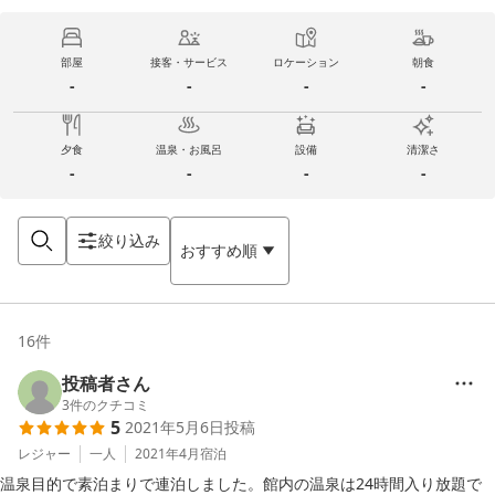
部屋
接客・サービス
ロケーション
朝食
-
-
-
-
夕食
温泉・お風呂
設備
清潔さ
-
-
-
-
絞り込み
おすすめ順
16
件
投稿者さん
3
件のクチコミ
5
2021年5月6日
投稿
レジャー
一人
2021年4月
宿泊
温泉目的で素泊まりで連泊しました。館内の温泉は24時間入り放題で