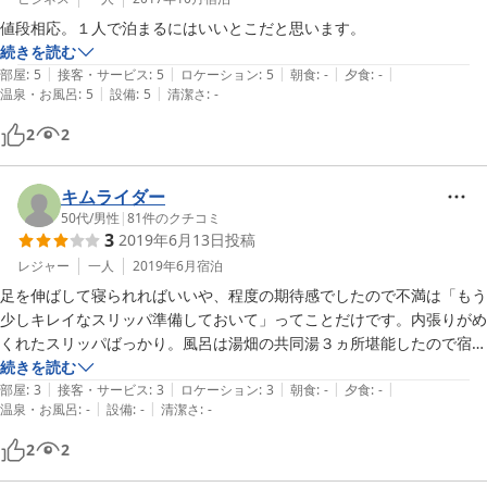
値段相応。１人で泊まるにはいいとこだと思います。
続きを読む
|
|
|
|
|
部屋
:
5
接客・サービス
:
5
ロケーション
:
5
朝食
:
-
夕食
:
-
|
|
温泉・お風呂
:
5
設備
:
5
清潔さ
:
-
2
2
キムライダー
50代
/
男性
|
81
件のクチコミ
3
2019年6月13日
投稿
レジャー
一人
2019年6月
宿泊
足を伸ばして寝られればいいや、程度の期待感でしたので不満は「もう
少しキレイなスリッパ準備しておいて」ってことだけです。内張りがめ
くれたスリッパばっかり。風呂は湯畑の共同湯３ヵ所堪能したので宿で
は入りませんでした。廊下にある男女別共同トイレがウォシュレットだ
続きを読む
|
|
|
|
|
ったことはよかったです。スタッフの方はチェックイン時に簡単な説明
部屋
:
3
接客・サービス
:
3
ロケーション
:
3
朝食
:
-
夕食
:
-
|
|
温泉・お風呂
:
-
設備
:
-
清潔さ
:
-
で顔を合わせたのみ。「チェックアウト時は不在となりますのでフロン
トカウンターに鍵置いていってくれれば結構です」とのことでした。ナ
2
2
イスな距離感です。