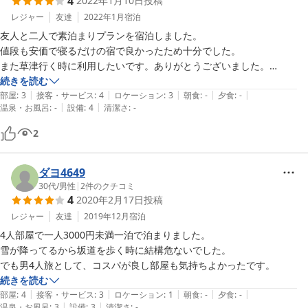
4
2022年1月10日
投稿
レジャー
友達
2022年1月
宿泊
友人と二人で素泊まりプランを宿泊しました。

値段も安価で寝るだけの宿で良かったため十分でした。

また草津行く時に利用したいです。ありがとうございました。

続きを読む
|
|
|
|
|
部屋
:
3
接客・サービス
:
4
ロケーション
:
3
朝食
:
-
夕食
:
-
|
|
温泉・お風呂
:
-
設備
:
4
清潔さ
:
-
2
ダヨ4649
30代
/
男性
|
2
件のクチコミ
4
2020年2月17日
投稿
レジャー
友達
2019年12月
宿泊
4人部屋で一人3000円未満一泊で泊まりました。

雪が降ってるから坂道を歩く時に結構危ないでした。

でも男4人旅として、コスパが良し部屋も気持ちよかったです。
続きを読む
|
|
|
|
|
部屋
:
4
接客・サービス
:
3
ロケーション
:
1
朝食
:
-
夕食
:
-
|
|
温泉・お風呂
:
3
設備
:
3
清潔さ
:
-