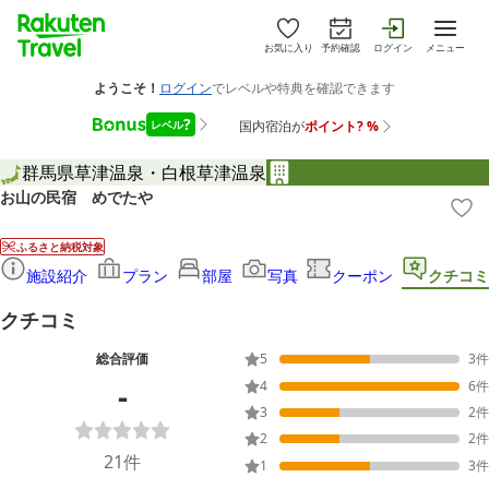
お気に入り
予約確認
ログイン
メニュー
群馬県
草津温泉・白根
草津温泉
お山の民宿 めでたや
ふるさと納税対象
施設紹介
プラン
部屋
写真
クーポン
クチコミ
クチコミ
総合評価
5
3
件
-
4
6
件
3
2
件
2
2
件
21
件
1
3
件