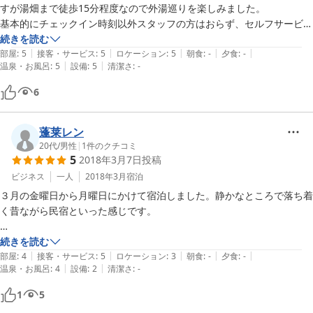
すが湯畑まで徒歩15分程度なので外湯巡りを楽しみました。

基本的にチェックイン時刻以外スタッフの方はおらず、セルフサービス
となります。

続きを読む
|
|
|
|
|
スタッフの方は何事にも親切丁寧に対応して頂き非常に気持ち良く過ご
部屋
:
5
接客・サービス
:
5
ロケーション
:
5
朝食
:
-
夕食
:
-
|
|
温泉・お風呂
:
5
設備
:
5
清潔さ
:
-
す事が出来ました。
6
蓬莱レン
20代
/
男性
|
1
件のクチコミ
5
2018年3月7日
投稿
ビジネス
一人
2018年3月
宿泊
３月の金曜日から月曜日にかけて宿泊しました。静かなところで落ち着
く昔ながら民宿といった感じです。

ちょくちょく声をかけてくれたり、ロビーで仕事をしているとイチゴを
続きを読む
|
|
|
|
|
出してくれたり、帰りの日は早朝に帰らなければならなかったのです
部屋
:
4
接客・サービス
:
5
ロケーション
:
3
朝食
:
-
夕食
:
-
|
|
温泉・お風呂
:
4
設備
:
2
清潔さ
:
-
が、快く送迎までしてくださったり・・・サービスには大変満足してお
ります。

1
5