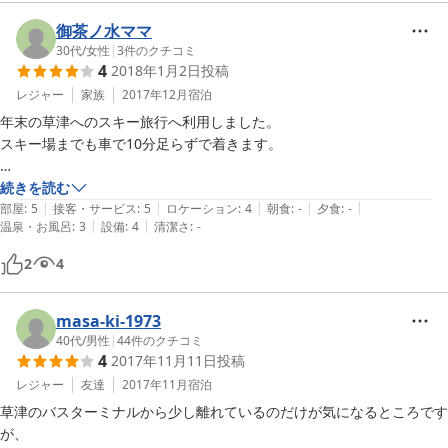
冬は暖房使用料金が別途かかるみたいなので予算には注意です。あと入
湯税ね。

御茶ノ水ママ
30代
/
女性
|
3
件のクチコミ
4
2018年1月2日
投稿
バスタオルは部屋に置いてないので、自分で持っていくことをオススメ
します。私は小さいフェイスタオルでなんとかしましたが笑

レジャー
家族
2017年12月
宿泊
年末の草津へのスキー旅行へ利用しました。

バスターミナルからは歩いて１０から１５分ほどかかります。送迎があ
スキー場までも車で10分足らずで着きます。

るので荷物の多いチェックイン時はお願いしたほうがいいでしょう。コ
ンビニは近くにあります。

ナビで検索しても宿の場所がわからなかったので、宿に電話をかけたと
続きを読む
|
|
|
|
|
ころ

部屋
:
5
接客・サービス
:
5
ロケーション
:
4
朝食
:
-
夕食
:
-
|
|
他の方も書いてますが、お風呂は交代制です。私が行ったときは他にお
温泉・お風呂
:
3
設備
:
4
清潔さ
:
-
心配してスタッフの方が外まで出てくれました。

客さんが少なかったので待つことはありませんでした。非常にいいお湯
とても感じの良いスタッフさんでお陰で気持ちよく宿で過ごす事が出来
2
4
です
ました。

素泊まりで利用したのですが、コーヒーなどのサービスがあり

そのコーヒーも美味しかったです。

masa-ki-1973
どうもありがとうございました。
40代
/
男性
|
44
件のクチコミ
4
2017年11月11日
投稿
レジャー
友達
2017年11月
宿泊
草津のバスターミナルから少し離れているのだけが気になるところです
が、
