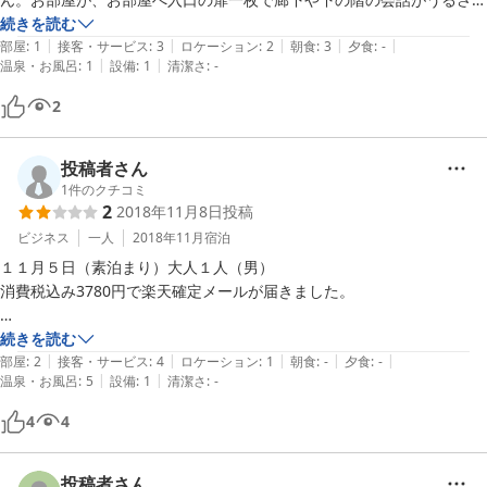
く、タバコ臭さが強く、暖房は石油ファンヒーターだけ。温泉も、期待
続きを読む
|
|
|
|
|
した設備でなく一つだけ、温度も低めでリピートは出来そうもないと思
部屋
:
1
接客・サービス
:
3
ロケーション
:
2
朝食
:
3
夕食
:
-
|
|
温泉・お風呂
:
1
設備
:
1
清潔さ
:
-
いました。
2
投稿者さん
1
件のクチコミ
2
2018年11月8日
投稿
ビジネス
一人
2018年11月
宿泊
１１月５日（素泊まり）大人１人（男）

消費税込み3780円で楽天確定メールが届きました。

実際の現地支払い総額料金は・・・・・プラス648円の4428円

続きを読む
|
|
|
|
|
部屋
:
2
接客・サービス
:
4
ロケーション
:
1
朝食
:
-
夕食
:
-
|
|
温泉・お風呂
:
5
設備
:
1
清潔さ
:
-
注意事項に小さく記載されてますので、冬季は気をつけてください。

入湯税も、暖房費も記載料金に消費税がプラスされます。

4
4
また、追加バスタオル300円（税別）とありますが、340円請求されま
す。

===============================================

投稿者さん