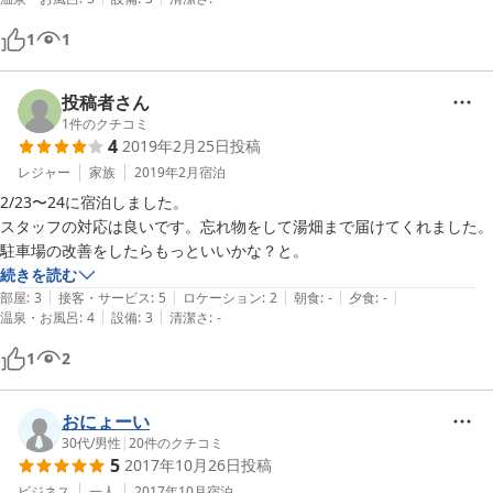
1
1
投稿者さん
1
件のクチコミ
4
2019年2月25日
投稿
レジャー
家族
2019年2月
宿泊
2/23〜24に宿泊しました。

スタッフの対応は良いです。忘れ物をして湯畑まで届けてくれました。
駐車場の改善をしたらもっといいかな？と。
続きを読む
|
|
|
|
|
部屋
:
3
接客・サービス
:
5
ロケーション
:
2
朝食
:
-
夕食
:
-
|
|
温泉・お風呂
:
4
設備
:
3
清潔さ
:
-
1
2
おにょーい
30代
/
男性
|
20
件のクチコミ
5
2017年10月26日
投稿
ビジネス
一人
2017年10月
宿泊