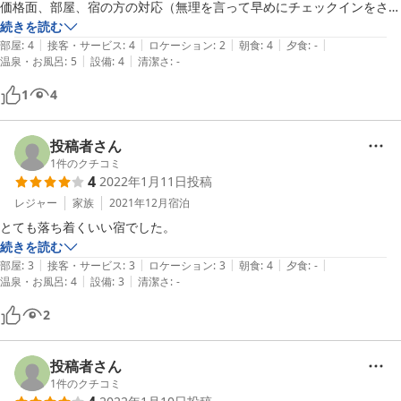
価格面、部屋、宿の方の対応（無理を言って早めにチェックインをさせ
て

続きを読む
|
|
|
|
|
いただきました）を総合すると満足です。

部屋
:
4
接客・サービス
:
4
ロケーション
:
2
朝食
:
4
夕食
:
-
|
|
温泉・お風呂
:
5
設備
:
4
清潔さ
:
-
５分くらい歩けばコンビニもありますし、なかなか草津の中心から離れ
1
4
た

ところを歩く機会もないですので、歩くことを苦にしない人であれば楽
しめる

投稿者さん
と思います。個人的には非常に良かったです。

1
件のクチコミ
4
2022年1月11日
投稿
宿の温泉も非常に良かったですが、一つしかないため譲り合いが必要。

レジャー
家族
2021年12月
宿泊
宿の近く１０分程度のところに日帰り施設もありますのでそこを利用す
とても落ち着くいい宿でした。
るのも

続きを読む
ありかと思います。

|
|
|
|
|
部屋
:
3
接客・サービス
:
3
ロケーション
:
3
朝食
:
4
夕食
:
-
|
|
温泉・お風呂
:
4
設備
:
3
清潔さ
:
-
また、機会があれば伺いたいと思います。

2
投稿者さん
1
件のクチコミ