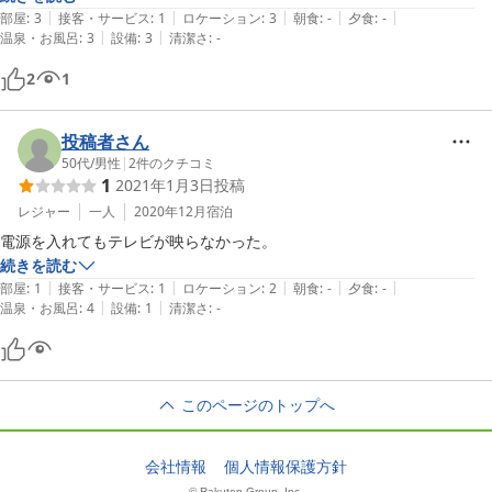
|
|
|
|
|
ができませんでした。

部屋
:
3
接客・サービス
:
1
ロケーション
:
3
朝食
:
-
夕食
:
-
|
|
温泉・お風呂
:
3
設備
:
3
清潔さ
:
-
またwifiが混戦していてすこし速度が遅かったです。

設備を改良することはむつかしいですが、中身のサービスに関してはも
2
1
う少し改善できるところがあるのではないでしょうか？
投稿者さん
50代
/
男性
|
2
件のクチコミ
1
2021年1月3日
投稿
レジャー
一人
2020年12月
宿泊
電源を入れてもテレビが映らなかった。
続きを読む
|
|
|
|
|
部屋
:
1
接客・サービス
:
1
ロケーション
:
2
朝食
:
-
夕食
:
-
|
|
温泉・お風呂
:
4
設備
:
1
清潔さ
:
-
このページのトップへ
会社情報
個人情報保護方針
© Rakuten Group, Inc.