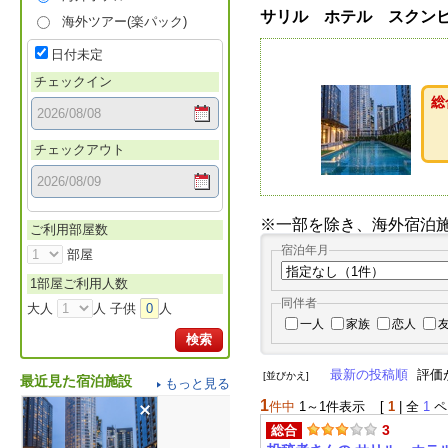
サリル ホテル スクンビ
海外ツアー(楽パック)
日付未定
チェックイン
総
チェックアウト
※一部を除き、海外宿泊
ご利用部屋数
宿泊年月
部屋
1部屋ご利用人数
同伴者
大人
人 子供
0
人
一人
家族
恋人
検索
最新の投稿順
評価
[並びかえ]
最近見た宿泊施設
もっと見る
1
件中
1～1件表示
[
1
| 全
1
ペ
3
総合