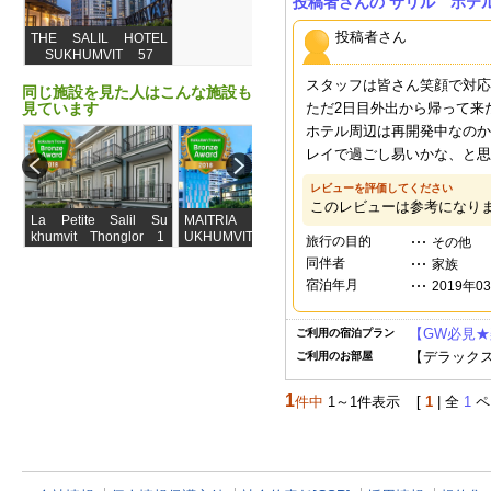
投稿者さんの サリル ホテ
投稿者さん
THE SALIL HOTEL
SUKHUMVIT 57
- THONGLO
スタッフは皆さん笑顔で対応
同じ施設を見た人はこんな施設も
見ています
ただ2日目外出から帰って来
ホテル周辺は再開発中なのか
レイで過ごし易いかな、と思
レビューを評価してください
このレビューは参考になり
La Petite Salil Su
MAITRIA HOTEL S
Hotel JAL City Ba
khumvit Thonglor 1
UKHUMVIT 18 - A
ngkok
旅行の目的
その他
CHATRIUM COLL
同伴者
家族
ECTION
宿泊年月
2019年0
【GW必見★
ご利用の宿泊プラン
【デラック
ご利用のお部屋
1
件中
1～1件表示
[
1
| 全
1
ペ