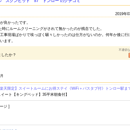
ル スクンビット 57 トンロー のクチコミ
2019年0
が良かったです。
た時にルームクリーニングがされて無かったのが残念でした。
工事現場ばかりで埃っぽく騒々しかったのは仕方がないのか。何年か後に行
います。
不適切
ましたか？
CENTRE POINT H
GRANDE CENTRE
lebua AT STATE T
JAS
OTEL SUKHUMVIT
POINT SUKHUMVI
OWER
HO
10
T 55 THONG LO
3月
楽天限定】スイートルームにお得ステイ《WiFi＋バスタブ付》トンロー駅まで
スイート【キングベッド】35平米朝食付】
ージ ]