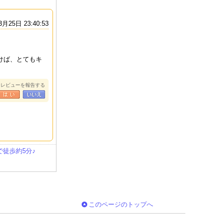
3月25日 23:40:53
けば、とてもキ
なレビューを報告する
MINE RESORT
JASMINE CITY HO
JASMINE GRANDE
Jasmine
TEL
TEL
RESIDENCE
徒歩約5分♪
このページのトップへ