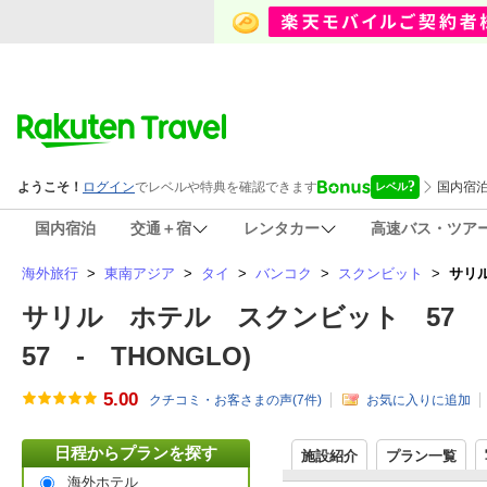
国内宿泊
交通＋宿
レンタカー
高速バス・ツア
海外旅行
>
東南アジア
>
タイ
>
バンコク
>
スクンビット
>
サリル
サリル ホテル スクンビット 57 トンロ
57 - THONGLO)
5.00
クチコミ・お客さまの声(
7
件)
お気に入りに追加
日程からプランを探す
施設紹介
プラン一覧
海外ホテル