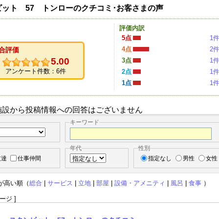
ット 57 トンローのクチコミ･お客さまの声
評価内訳
5点
1
4点
2
合評価
5.00
3点
1
アンケート件数：6件
2点
1
1点
1
施設から投稿情報への回答はございません
キーワード
年代
性別
友達
仕事仲間
指定なし
男性
女性
が高い順（
総合
|
サービス
|
立地
|
部屋
|
設備・アメニティ
|
風呂
|
食事
）
ージ ]