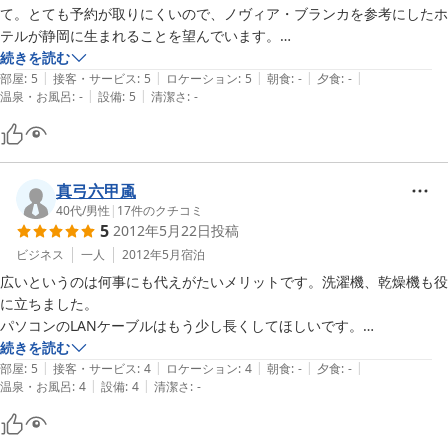
て。とても予約が取りにくいので、ノヴィア・ブランカを参考にしたホ
＊【２９平米】ベッドくっつく川の字♪ 広〜い ツイン ＊
テルが静岡に生まれることを望んでいます。

続きを読む
|
|
|
|
|
【ご利用の宿泊プラン】

部屋
:
5
接客・サービス
:
5
ロケーション
:
5
朝食
:
-
夕食
:
-
|
|
温泉・お風呂
:
-
設備
:
5
清潔さ
:
-
出張応援　ご奉仕価格　☆　禁煙　　　　　　　　　　　　　　　　

＊【２９平米】広〜い部屋に無印良品ベッド 禁煙シングル＊
真弓六甲颪
40代
/
男性
|
17
件のクチコミ
5
2012年5月22日
投稿
ビジネス
一人
2012年5月
宿泊
広いというのは何事にも代えがたいメリットです。洗濯機、乾燥機も役
に立ちました。

パソコンのLANケーブルはもう少し長くしてほしいです。

テーブルのところまで引っ張るには短すぎました。
続きを読む
|
|
|
|
|
部屋
:
5
接客・サービス
:
4
ロケーション
:
4
朝食
:
-
夕食
:
-
|
|
温泉・お風呂
:
4
設備
:
4
清潔さ
:
-