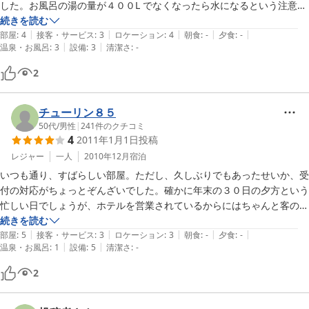
した。お風呂の湯の量が４００L でなくなったら水になるという注意書
町駅前の「ドルフ静岡」の方をお勧めします。朝食バイキング、夕軽食
きがあり、びくびくしながら入浴しましたが、普通に使えば充分足りる
続きを読む
と１時間の飲み放題がついて値段はさほど変わりません。会社の同僚が
|
|
|
|
|
量のようでした。こういうタイプのお宿ははじめてで、ドキドキしまし
部屋
:
4
接客・サービス
:
3
ロケーション
:
4
朝食
:
-
夕食
:
-
|
|
温泉・お風呂
:
3
設備
:
3
清潔さ
:
-
たが、また利用させていただくかも、よろしくお願いします。
2
チューリン８５
50代
/
男性
|
241
件のクチコミ
4
2011年1月1日
投稿
レジャー
一人
2010年12月
宿泊
いつも通り、すばらしい部屋。ただし、久しぶりでもあったせいか、受
付の対応がちょっとぞんざいでした。確かに年末の３０日の夕方という
忙しい日でしょうが、ホテルを営業されているからにはちゃんと客の対
応をお願いしたいと思います。しかも、部屋にはドアのところに「チェ
続きを読む
|
|
|
|
|
ックアウトするときはカンにカードを入れて」との乱暴な書き付けがテ
部屋
:
5
接客・サービス
:
3
ロケーション
:
3
朝食
:
-
夕食
:
-
|
|
温泉・お風呂
:
1
設備
:
5
清潔さ
:
-
ープで貼り付けてある始末。さすがにホテルを名乗るもののやることで
はないでしょう。前に来たときは丁寧な男性だったのですが、今回は何
2
か怒っているような女性でした。仕事をしたくないなら休んでくださ
い。その方がこちらも不愉快な思いをしなくてすみます。素晴らしい部