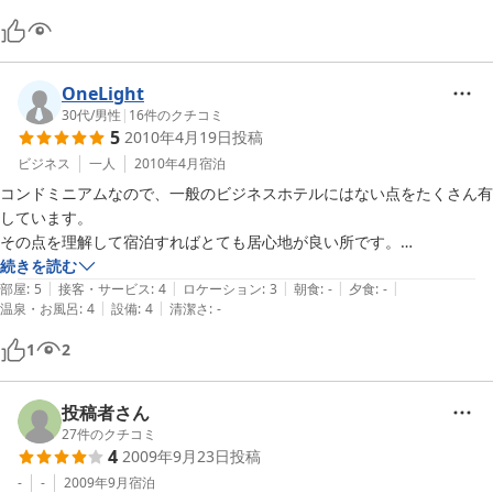
お箸、プラスチックのナイフ、歯ブラシ等は

１Ｆのエレベータ前においてありました。
OneLight
30代
/
男性
|
16
件のクチコミ
5
2010年4月19日
投稿
ビジネス
一人
2010年4月
宿泊
コンドミニアムなので、一般のビジネスホテルにはない点をたくさん有
しています。

その点を理解して宿泊すればとても居心地が良い所です。

・静岡駅からは10〜15分位歩きます。

続きを読む
|
|
|
|
|
・チェックインは21時までなので、到着が遅くなる時は一報を入れる
部屋
:
5
接客・サービス
:
4
ロケーション
:
3
朝食
:
-
夕食
:
-
|
|
温泉・お風呂
:
4
設備
:
4
清潔さ
:
-
と良いです。

・宿泊者以外はフロントより先へは入れません。

1
2
・24時間出入り自由ですが、入口はオートロックで、解錠の仕方をフ
ロントの方から

　チェックイン時に実演して説明して頂けます。

投稿者さん
・部屋はオートロックではなく、在室時も出かける時も施錠が必要で
27
件のクチコミ
4
2009年9月23日
投稿
す。

・部屋は大変広く、狭いビジネスホテルに慣れている身にはとても嬉し
-
-
2009年9月
宿泊