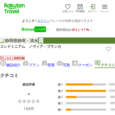
お気に入り
予約確認
ログイン
メニュー
静岡県
静岡・清水
コンドミニアム ノヴィア・ブランカ
ふるさと納税対象
施設紹介
プラン
部屋
写真
クーポン
クチコミ
クチコミ
総合評価
5
10
件
-
4
15
件
3
4
件
2
0
件
144
件
1
2
件