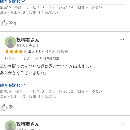
洗濯機や乾燥機もあり 便利で助かります 外出も２４時間オッケーだし 
続きを読む
|
|
|
|
|
近くにコンビニからファミレスもあり良かったです

部屋
:
5
接客・サービス
:
3
ロケーション
:
4
朝食
:
-
夕食
:
-
|
|
温泉・お風呂
:
3
設備
:
4
清潔さ
:
-
 次もまた是非利用しようと思います

1
【ご利用の宿泊プラン】

カップル・ご夫婦　ペアキャンペーン　子供添寝無料　

＊ 【２９平米】かわいい♪広〜い部屋 セミダブル＊
投稿者さん
4
件のクチコミ
4
2010年8月26日
投稿
レジャー
恋人
2010年8月
宿泊
広い空間でのんびり快適に過ごすことが出来ました。

ありがとうございました。

【ご利用の宿泊プラン】

続きを読む
|
|
|
|
|
○ｏ。わたしの愛　ぬくもり胸キュン　広〜い美プランｏ。○　無印良
部屋
:
4
接客・サービス
:
3
ロケーション
:
3
朝食
:
-
夕食
:
-
|
|
温泉・お風呂
:
3
設備
:
4
清潔さ
:
-
品ベッド

＊ 【２９平米】かわいい♪広〜い部屋 セミダブル＊
投稿者さん
11
件のクチコミ