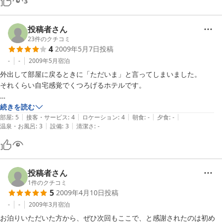
3
・深夜電力を利用する電気温水器が導入されていて、400リットルまで
配なく使えました。テレビのチャンネル数もディズニー、アニメチャン
使えます。

ネルなどかなりあり楽しませていただきました。大変満足できるホテル
　普通にシャワーを浴びる分には問題ありません。

でした。時計が見当たらなかった為時計があれば便利だと思いました。
投稿者さん
　身体を洗う時は止めるとか当たり前のことを当たり前にすれば良いだ
23
件のクチコミ
けです。

4
2009年5月7日
投稿
　浴槽にお湯をはっても大丈夫です。熱湯注意です。

-
-
2009年5月
宿泊
・ごみは自分でコンドミニアム入口の所に捨てます。

外出して部屋に戻るときに「ただいま」と言ってしまいました。

　ほうきとチリトリは部屋にありますので、目立つほこりなどの簡単な
それくらい自宅感覚でくつろげるホテルです。

掃除が

　退出時には必要です。

室内の清潔さ・広さは満足です。

続きを読む
・チェックアウト後、施設側によりきちんとした清掃やリネン類の交
|
|
|
|
|
ただ温水の湯量制限があることについて、

部屋
:
5
接客・サービス
:
4
ロケーション
:
4
朝食
:
-
夕食
:
-
換、

|
|
温泉・お風呂
:
3
設備
:
3
清潔さ
:
-
連れが非常に気にしてシャワーを浴びても

　消耗品の補充が行われているので、きれいで衛生的な部屋です。
体が温まらなかったと言っていました。

滞在中のゴミ出しを宿泊者が行うことについても

価格を考えれば負担ではありません。

投稿者さん
1
件のクチコミ
5
2009年4月10日
投稿
全体として非常に良いホテルだと思います。

-
-
2009年3月
宿泊
【ご利用の宿泊プラン】

お泊りいただいた方から、ぜひ次回もここで、と感謝されたのは初め