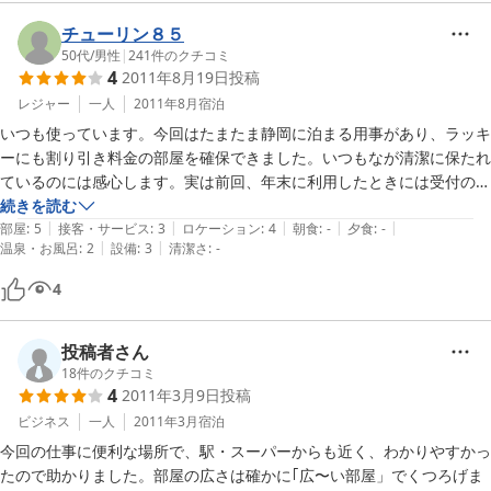
単身向け冷蔵庫（２ドアで氷が準備してありました）、洗濯機とドライ
ヤーがついていたので、長期滞在には楽だと思います。

チューリン８５
50代
/
男性
|
241
件のクチコミ
4
2011年8月19日
投稿
キッチンは、小さい電熱器一つで、あるのは、蓋が無い片手鍋一つとマ
グカップとフォークが２つ、ティースプーンは１つだけなので、キッチ
レジャー
一人
2011年8月
宿泊
ンがあっても自炊は不向きです。包丁や食器はありません。お茶を飲む
いつも使っています。今回はたまたま静岡に泊まる用事があり、ラッキ
ならティーパック等を持参したほうがよいです。

ーにも割り引き料金の部屋を確保できました。いつもなが清潔に保たれ
アメニティーは、バスタオル、ボディータオル、歯ブラシ、髭剃りで
ているのには感心します。実は前回、年末に利用したときには受付の応
す。シャンプーとボディーソープ、フェイスウォッシュ兼ハンドソープ
対で不快な目に遭ったのですが、今回はチェックイン時間前にもかかわ
続きを読む
が浴室にありました。

|
|
|
|
|
らず丁寧に応対していただき、気持ちよくチェックインして出かけるこ
部屋
:
5
接客・サービス
:
3
ロケーション
:
4
朝食
:
-
夕食
:
-
|
|
お湯は、シャワーを浴びるくらいなら気になりませんでした。

温泉・お風呂
:
2
設備
:
3
清潔さ
:
-
とができました。今回気になったのは風呂。湯量に制限があるのは知っ
ていましたが、水を使っても同じ一回になるのには困りました。まぁ、
4
貸自転車はありますが、予約しないと使えません。あればとても便利で
これは説明に加えていただければ問題ないことと思います。夏場以外で
す。

は冷水を使うことなどありませんから。また利用します。
投稿者さん
周辺は住宅地なので夜は静かでした。

18
件のクチコミ
全体としては不便もなく過ごしやすいところだと思います。

4
2011年3月9日
投稿
すぐ近所にスーパーや静鉄音羽町駅もあり、７、８分歩けば１００均ス
ビジネス
一人
2011年3月
宿泊
ーパーやお惣菜屋、びっくりドンキーもありました。

今回の仕事に便利な場所で、駅・スーパーからも近く、わかりやすかっ
たので助かりました。部屋の広さは確かに｢広〜い部屋」でくつろげま
ビジネスホテルで短期でただ寝られればよく広さを求めなければ、日吉