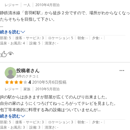
レジャー
一人
2010年4月
宿泊
静鉄清水線「音羽町駅」から徒歩２分ですので、場所がわからなくなっ
たらそちらを目指して下さい。

部屋はワンルームマンションなので靴もスリッパも履かなくて良く、床
続きを読む
|
|
|
|
|
に寝っ転がってケーブルテレビを楽しむ事が出来ます。

部屋
:
5
接客・サービス
:
3
ロケーション
:
5
朝食
:
-
夕食
:
-
|
|
温泉・お風呂
:
4
設備
:
5
清潔さ
:
-
冷蔵庫、電子レンジも使え、食材と調理器具と食器を持ってくれば自炊
も可能、しかも洗濯機と乾燥機も無料で使えるので、長期滞在にもむい
ています。
投稿者さん
3
件のクチコミ
4
2010年5月6日
投稿
レジャー
家族
2010年5月
宿泊
JRの駅からは歩きますが部屋が広くてのんびり出来ました。

自分の家のようにくつろげてねっころがってテレビを見ました。

包丁等本格的に料理する為の設備はついていませんが

シンク、片手鍋、電子レンジはあるので

続きを読む
|
|
|
|
|
近所のスーパーからお惣菜や電子レンジ対応の食材等を買ってきて

部屋
:
5
接客・サービス
:
3
ロケーション
:
3
朝食
:
-
夕食
:
-
|
|
温泉・お風呂
:
3
設備
:
3
清潔さ
:
-
簡単な食事なら部屋でも可能です。
