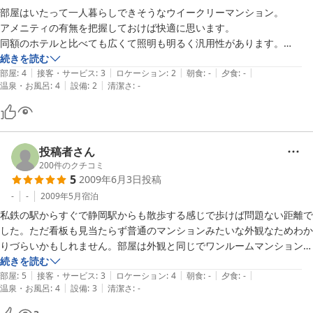
いです。

部屋はいたって一人暮らしできそうなウイークリーマンション。

　仕事が終わって部屋に戻った時に広いというのは何とも言えない快適
アメニティの有無を把握しておけば快適に思います。

さ、

同額のホテルと比べても広くて照明も明るく汎用性があります。

　くつろぎを与えてくれます。自分の部屋のようにくつろげます。

とにかく施設内容を把握しておけば使い勝手がとってもよいです。

続きを読む
・照明が十分にあり、とても明るく過ごすことができます。

|
|
|
|
|
ただ、夜だとホテル自体の外観を覚えていないと辿り着けないと思いま
部屋
:
4
接客・サービス
:
3
ロケーション
:
2
朝食
:
-
夕食
:
-
|
|
　→白熱電球ばかりなので「電球型蛍光灯やLEDに変えればもっとラン
温泉・お風呂
:
4
設備
:
2
清潔さ
:
-
す。
ニング

　　コストを削減できるし、エコでもあるのに」と思いました。

・机のほか、小テーブルや座布団があり、ジュータンの上に座って過ご
すことも

投稿者さん
　できます。

200
件のクチコミ
・ケーブルテレビが入っており、映画、ドラマなど多チャンネルを楽し
5
2009年6月3日
投稿
めます。

-
-
2009年5月
宿泊
・小鍋やスプーンなどはコンロの下にあります。

私鉄の駅からすぐで静岡駅からも散歩する感じで歩けば問題ない距離で
・割り箸や紙コップ、歯ブラシなどもフロント横にあり、セルフサービ
した。ただ看板も見当たらず普通のマンションみたいな外観なためわか
スです。

りづらいかもしれません。部屋は外観と同じでワンルームマンションの
・バスタオル、普通のタオルがあります。パジャマはありません。

ような感じのため自分の部屋に居るように落ち着く事ができました。ミ
続きを読む
・室内に洗濯機、乾燥機があるので長期滞在にも利用できます。

|
|
|
|
|
ニキッチンもありますがお湯を沸かす物がなかったためフロントの方に
部屋
:
5
接客・サービス
:
3
ロケーション
:
4
朝食
:
-
夕食
:
-
・お水は水道水が美味しいです。静岡の水は全国７位の旨さだと室内に
|
|
温泉・お風呂
:
4
設備
:
3
清潔さ
:
-
聞いたところ鍋を貸していただけ助かりました。お風呂のお湯の件です
表示があります。

がクチコミで他の方が心配しながら使用したとの事でしたがまったく心