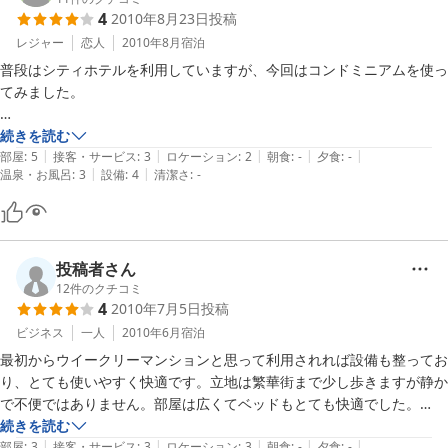
4
2010年8月23日
投稿
レジャー
恋人
2010年8月
宿泊
普段はシティホテルを利用していますが、今回はコンドミニアムを使っ
てみました。

部屋は広くて、びっくりしました。

続きを読む
|
|
|
|
|
ただ、無印良品のベッドが強調されていますが、「こんなもんか」とい
部屋
:
5
接客・サービス
:
3
ロケーション
:
2
朝食
:
-
夕食
:
-
|
|
温泉・お風呂
:
3
設備
:
4
清潔さ
:
-
う感じ。

売りにするようなものでもないと思いました。

静岡駅からは少し歩きますが、それほど苦にはなりませんでした。

駐車場は周辺に24時間最大1200円というような場所もあり、時間を気
投稿者さん
にせずとめておけます。

12
件のクチコミ
4
2010年7月5日
投稿
機会があればまた利用したいです。
ビジネス
一人
2010年6月
宿泊
最初からウイークリーマンションと思って利用されれば設備も整ってお
り、とても使いやすく快適です。立地は繁華街まで少し歩きますが静か
で不便ではありません。部屋は広くてベッドもとても快適でした。

一日だけの利用でしたが、連泊にも十分対応できるだけの設備がありま
続きを読む
|
|
|
|
|
す。

部屋
:
3
接客・サービス
:
3
ロケーション
:
3
朝食
:
-
夕食
:
-