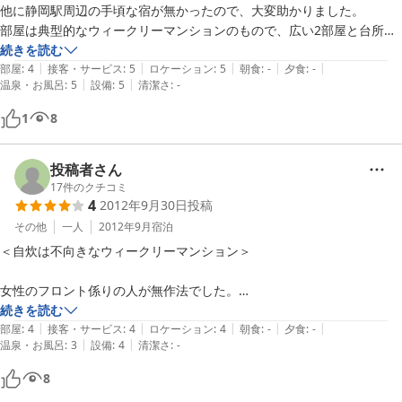
他に静岡駅周辺の手頃な宿が無かったので、大変助かりました。

部屋は典型的なウィークリーマンションのもので、広い2部屋と台所の
構成です。

続きを読む
|
|
|
|
|
ただし、部屋にドア等の仕切りが無く、台所から丸見えなので、親しい
部屋
:
4
接客・サービス
:
5
ロケーション
:
5
朝食
:
-
夕食
:
-
|
|
温泉・お風呂
:
5
設備
:
5
清潔さ
:
-
間柄でないと2人利用は無理かと。

近所にスーパーが有るのも便利でした。
1
8
投稿者さん
17
件のクチコミ
4
2012年9月30日
投稿
その他
一人
2012年9月
宿泊
＜自炊は不向きなウィークリーマンション＞

女性のフロント係りの人が無作法でした。

反面、男性のフロント係りの人はとても親切で、いろいろと細かく対応
続きを読む
|
|
|
|
|
してくださり有難かったです。

部屋
:
4
接客・サービス
:
4
ロケーション
:
4
朝食
:
-
夕食
:
-
|
|
温泉・お風呂
:
3
設備
:
4
清潔さ
:
-
廊下が少し排水のにおいがしましたが、部屋はこざっぱりしていて、求
8
めなければ必要十分な快適さでした。泊まった部屋には、電子レンジ、