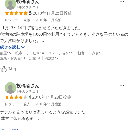
屋でよく利用していただけに残念です。もうひとつ、通された部屋が１
投稿者さん
階の受付の隣。朝は上の部屋、廊下の足音で目が覚めました。何か構造
1
件のクチコミ
5
2010年11月25日
投稿
が他の部屋と違うように思えます。こういう部屋は最近では「ワケあ
り」と前置きするものではないでしょうか。今回はとても残念でした。
レジャー
家族
2010年11月
宿泊
次回に期待したいとは思いますが…。
11月13〜14日で宿泊させていただきました。

敷地内の駐車場を1,000円で利用させていただき、小さな子供もいるの
で大変助かりました。

布団を持参して床でも寝ましたが、静岡自体が暖かいところなので、寒
続きを読む
|
|
|
|
|
さはそれほど気になりませんでした。

部屋
:
5
接客・サービス
:
4
ロケーション
:
5
朝食
:
-
夕食
:
-
|
|
温泉・お風呂
:
3
設備
:
4
清潔さ
:
-
駅前も十分に徒歩圏内だし、ホビーフェアに行くにも便利でした。

学生時代に住んでいて土地勘もあり迷わずに行けましたが、一方通行が
1
多く、ちょっと分かりづらいかもしれません。

また静岡に行くことがあれば利用したいです。
投稿者さん
1
件のクチコミ
4
2010年11月23日
投稿
レジャー
恋人
2010年11月
宿泊
ホテルと言うよりは家にいるような感覚でした

 非常に落ち着きました
