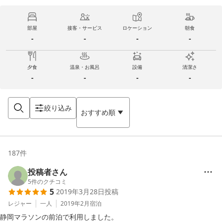
部屋
接客・サービス
ロケーション
朝食
-
-
-
-
夕食
温泉・お風呂
設備
清潔さ
-
-
-
-
絞り込み
おすすめ順
187
件
投稿者さん
5
件のクチコミ
5
2019年3月28日
投稿
レジャー
一人
2019年2月
宿泊
静岡マラソンの前泊で利用しました。
